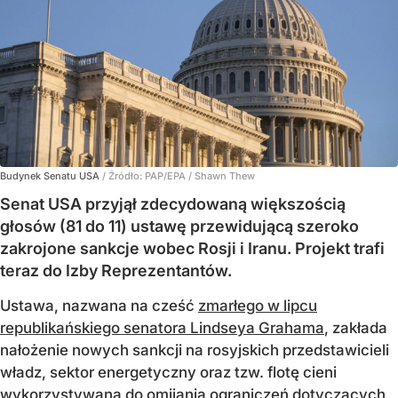
Budynek Senatu USA
/ Źródło:
PAP/EPA
/
Shawn Thew
Senat USA przyjął zdecydowaną większością
głosów (81 do 11) ustawę przewidującą szeroko
zakrojone sankcje wobec Rosji i Iranu. Projekt trafi
teraz do Izby Reprezentantów.
Ustawa, nazwana na cześć
zmarłego w lipcu
republikańskiego senatora Lindseya Grahama
, zakłada
nałożenie nowych sankcji na rosyjskich przedstawicieli
władz, sektor energetyczny oraz tzw. flotę cieni
wykorzystywaną do omijania ograniczeń dotyczących