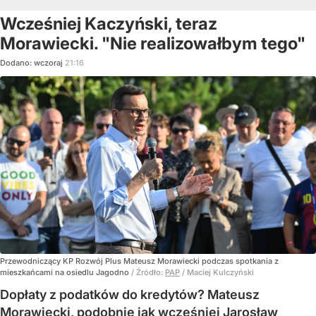
Wcześniej Kaczyński, teraz
Morawiecki. "Nie realizowałbym tego"
Dodano:
wczoraj
21:16
Przewodniczący KP Rozwój Plus Mateusz Morawiecki podczas spotkania z
mieszkańcami na osiedlu Jagodno
/ Źródło:
PAP
/
Maciej Kulczyński
Dopłaty z podatków do kredytów? Mateusz
Morawiecki, podobnie jak wcześniej Jarosław