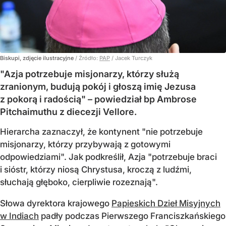
Biskupi, zdjęcie ilustracyjne
/ Źródło:
PAP
/
Jacek Turczyk
"Azja potrzebuje misjonarzy, którzy służą
zranionym, budują pokój i głoszą imię Jezusa
z pokorą i radością" – powiedział bp Ambrose
Pitchaimuthu z diecezji Vellore.
Hierarcha zaznaczył, że kontynent "nie potrzebuje
misjonarzy, którzy przybywają z gotowymi
odpowiedziami". Jak podkreślił, Azja "potrzebuje braci
i sióstr, którzy niosą Chrystusa, kroczą z ludźmi,
słuchają głęboko, cierpliwie rozeznają".
Słowa dyrektora krajowego
Papieskich Dzieł Misyjnych
w Indiach
padły podczas Pierwszego Franciszkańskiego