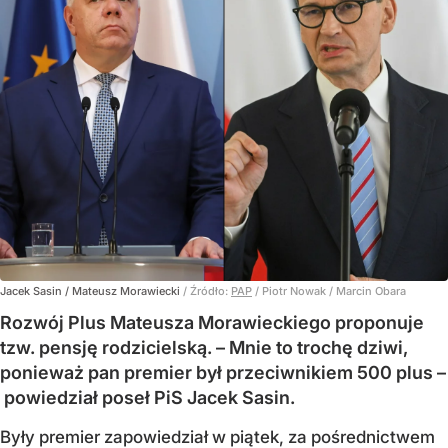
Jacek Sasin / Mateusz Morawiecki
/ Źródło:
PAP
/
Piotr Nowak / Marcin Obara
Rozwój Plus Mateusza Morawieckiego proponuje
tzw. pensję rodzicielską. – Mnie to trochę dziwi,
ponieważ pan premier był przeciwnikiem 500 plus –
powiedział poseł PiS Jacek Sasin.
Były premier zapowiedział w piątek, za pośrednictwem