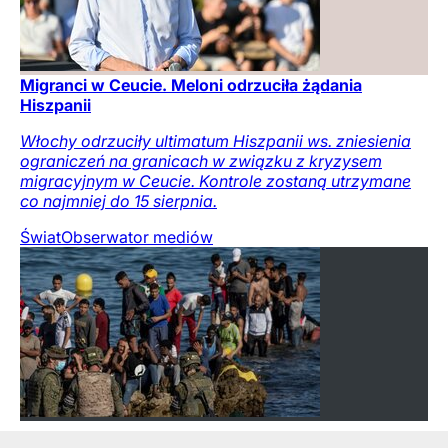
Migranci w Ceucie. Meloni odrzuciła żądania
Hiszpanii
Włochy odrzuciły ultimatum Hiszpanii ws. zniesienia
ograniczeń na granicach w związku z kryzysem
migracyjnym w Ceucie. Kontrole zostaną utrzymane
co najmniej do 15 sierpnia.
Świat
Obserwator mediów