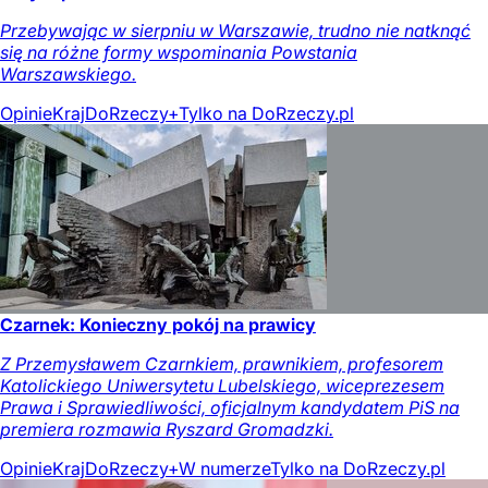
Przebywając w sierpniu w Warszawie, trudno nie natknąć
się na różne formy wspominania Powstania
Warszawskiego.
Opinie
Kraj
DoRzeczy+
Tylko na DoRzeczy.pl
Czarnek: Konieczny pokój na prawicy
Z Przemysławem Czarnkiem, prawnikiem, profesorem
Katolickiego Uniwersytetu Lubelskiego, wiceprezesem
Prawa i Sprawiedliwości, oficjalnym kandydatem PiS na
premiera rozmawia Ryszard Gromadzki.
Opinie
Kraj
DoRzeczy+
W numerze
Tylko na DoRzeczy.pl