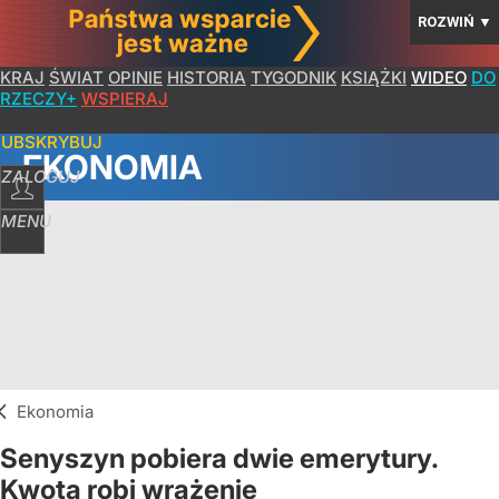
ROZWIŃ
▼
KRAJ
ŚWIAT
OPINIE
HISTORIA
TYGODNIK
KSIĄŻKI
WIDEO
DO
RZECZY+
WSPIERAJ
SUBSKRYBUJ
EKONOMIA
ZALOGUJ
MENU
Ekonomia
Senyszyn pobiera dwie emerytury.
Kwota robi wrażenie