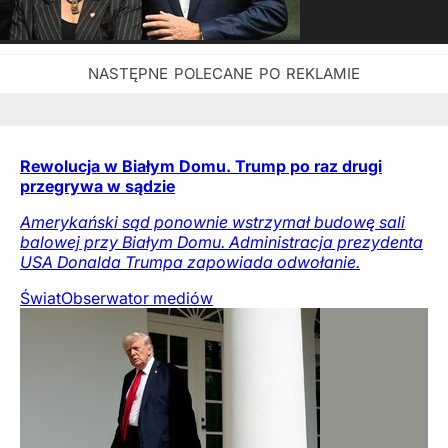
Rewolucja w Białym Domu. Trump po raz drugi
przegrywa w sądzie
Amerykański sąd ponownie wstrzymał budowę sali
balowej przy Białym Domu. Administracja prezydenta
USA Donalda Trumpa zapowiada odwołanie.
Świat
Obserwator mediów