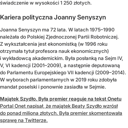
świadczenie w wysokości 1 250 złotych.
Kariera polityczna Joanny Senyszyn
Joanna Senyszyn ma 72 lata. W latach 1975–1990
należała do Polskiej Zjednoczonej Partii Robotniczej.
Z wykształcenia jest ekonomistką (w 1996 roku
otrzymała tytuł profesora nauk ekonomicznych)
i wykładowcą akademickim. Była posłanką na Sejm IV,
V, VI kadencji (2001–2009), a następnie deputowaną
do Parlamentu Europejskiego VII kadencji (2009–2014).
W wyborach parlamentarnych w 2019 roku zdobyła
mandat poselski i ponownie zasiadła w Sejmie.
Majątek Szydło. Była premier reaguje na tekst Onetu
Portal Onet napisał, że majątek Beaty Szydło wzrósł
do ponad miliona złotych. Była premier skomentowała
sprawę na Twitterze.