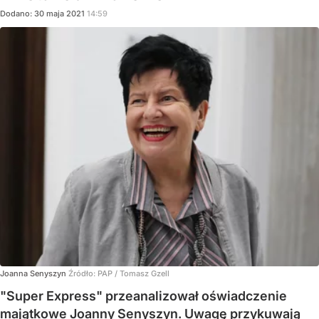
Dodano:
30
maja
2021
14:59
Joanna Senyszyn
Źródło:
PAP
/
Tomasz Gzell
"Super Express" przeanalizował oświadczenie
majątkowe Joanny Senyszyn. Uwagę przykuwają