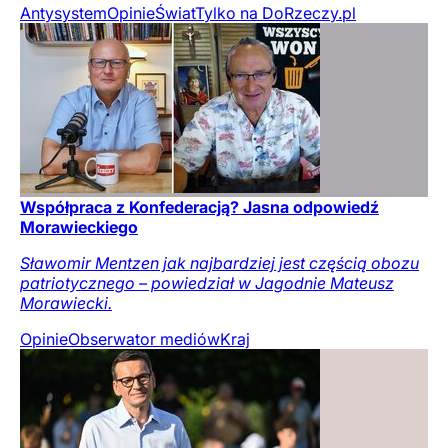
Antysystem
Opinie
Świat
Tylko na DoRzeczy.pl
Współpraca z Konfederacją? Jasna odpowiedź
Morawieckiego
Sławomir Mentzen jak najbardziej jest częścią obozu
patriotycznego – powiedział w Jagodnie Mateusz
Morawiecki.
Opinie
Obserwator mediów
Kraj