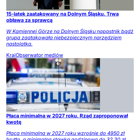
15-latek zaatakowany na Dolnym Śląsku. Trwa
obława za sprawcą
W Kamiennej Górze na Dolnym Śląsku napastnik bądź
grupa zaatakowała niebezpiecznym narzędziem
nastolatka.
Kraj
Obserwator mediów
Płaca minimalna w 2027 roku. Rząd zaproponował
kwotę
Płaca minimalna w 2027 roku wzrośnie do 4950 zł
brutto, a minimalna stawka godzinowa do 32,30 zł