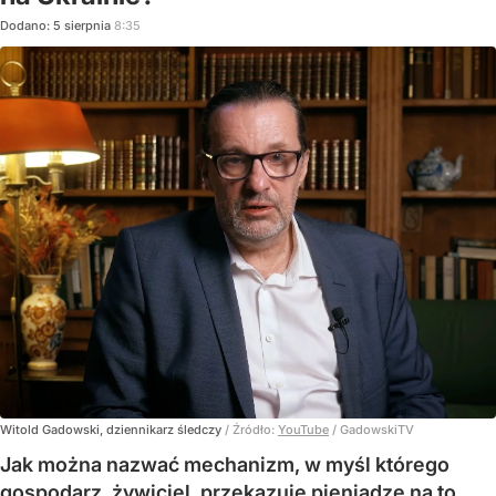
Dodano:
5
sierpnia
8:35
Witold Gadowski, dziennikarz śledczy
/ Źródło:
YouTube
/
GadowskiTV
Jak można nazwać mechanizm, w myśl którego
gospodarz, żywiciel, przekazuje pieniądze na to,