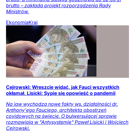
brutto – zakłada projekt rozporządzenia Rady
Ministrów.
Ekonomia
Kraj
Cejrowski: Wreszcie widać, jak Fauci wszystkich
okłamał. Lisicki: Sypie się opowieść o pandemii
Na jaw wychodzą nowe fakty ws. działalności dr.
Anthony'ego Fauciego, architekta obostrzeń
covidowych na świecie. O bulwersującej sprawie
rozmawiają w "Antysystemie" Paweł Lisicki i Wojciech
Cejrowski.