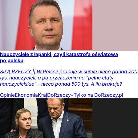
Nauczyciele z łapanki, czyli katastrofa oświatowa
po polsku
SIŁĄ RZECZY || W Polsce pracuje w sumie nieco ponad 700
tys. nauczycieli, a po przeliczeniu na "pełne etaty
nauczycielskie" – nieco ponad 500 tys. A ilu brakuje?
Opinie
Ekonomia
Kraj
DoRzeczy+
Tylko na DoRzeczy.pl