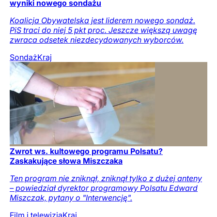
wyniki nowego sondażu
Koalicja Obywatelska jest liderem nowego sondaż.
PiS traci do niej 5 pkt proc. Jeszcze większą uwagę
zwraca odsetek niezdecydowanych wyborców.
Sondaż
Kraj
Zwrot ws. kultowego programu Polsatu?
Zaskakujące słowa Miszczaka
Ten program nie zniknął, zniknął tylko z dużej anteny
– powiedział dyrektor programowy Polsatu Edward
Miszczak, pytany o "Interwencję".
Film i telewizja
Kraj