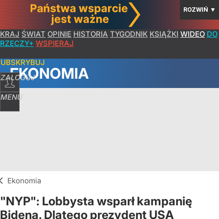
ROZWIŃ
▼
KRAJ
ŚWIAT
OPINIE
HISTORIA
TYGODNIK
KSIĄŻKI
WIDEO
DO
RZECZY+
WSPIERAJ
SUBSKRYBUJ
EKONOMIA
ZALOGUJ
MENU
Ekonomia
"NYP": Lobbysta wsparł kampanię
Bidena. Dlatego prezydent USA