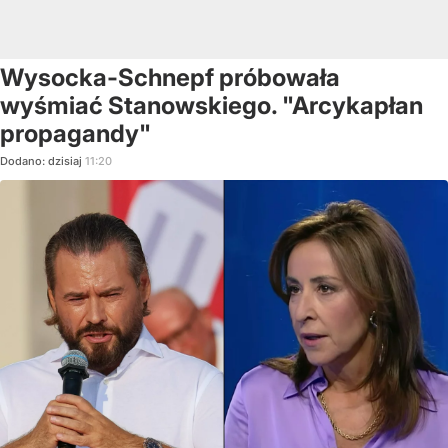
Wysocka-Schnepf próbowała
wyśmiać Stanowskiego. "Arcykapłan
propagandy"
Dodano:
dzisiaj
11:20