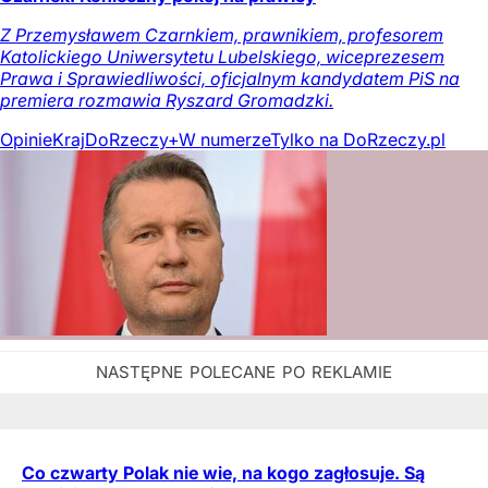
Z Przemysławem Czarnkiem, prawnikiem, profesorem
Katolickiego Uniwersytetu Lubelskiego, wiceprezesem
Prawa i Sprawiedliwości, oficjalnym kandydatem PiS na
premiera rozmawia Ryszard Gromadzki.
Opinie
Kraj
DoRzeczy+
W numerze
Tylko na DoRzeczy.pl
Co czwarty Polak nie wie, na kogo zagłosuje. Są