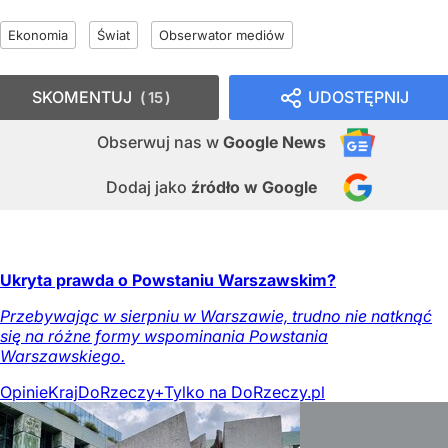
Ekonomia
Świat
Obserwator mediów
SKOMENTUJ
UDOSTĘPNIJ
15
Obserwuj nas
w
Google News
Dodaj jako
źródło w Google
Ukryta prawda o Powstaniu Warszawskim?
Przebywając w sierpniu w Warszawie, trudno nie natknąć
się na różne formy wspominania Powstania
Warszawskiego.
Opinie
Kraj
DoRzeczy+
Tylko na DoRzeczy.pl