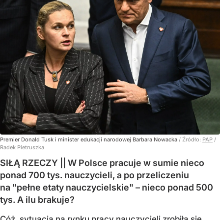
Premier Donald Tusk i minister edukacji narodowej Barbara Nowacka
/ Źródło:
PAP
/
Radek Pietruszka
SIŁĄ RZECZY || W Polsce pracuje w sumie nieco
ponad 700 tys. nauczycieli, a po przeliczeniu
na "pełne etaty nauczycielskie" – nieco ponad 500
tys. A ilu brakuje?
Cóż, sytuacja na rynku pracy nauczycieli zrobiła się