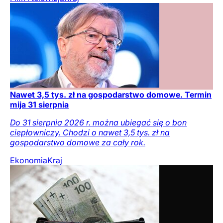
Nawet 3,5 tys. zł na gospodarstwo domowe. Termin
mija 31 sierpnia
Do 31 sierpnia 2026 r. można ubiegać się o bon
ciepłowniczy. Chodzi o nawet 3,5 tys. zł na
gospodarstwo domowe za cały rok.
Ekonomia
Kraj