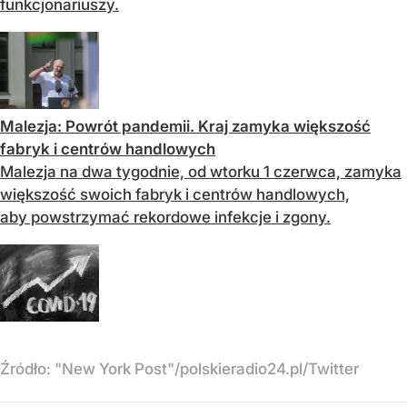
funkcjonariuszy.
Malezja: Powrót pandemii. Kraj zamyka większość
fabryk i centrów handlowych
Malezja na dwa tygodnie, od wtorku 1 czerwca, zamyka
większość swoich fabryk i centrów handlowych,
aby powstrzymać rekordowe infekcje i zgony.
Źródło:
"New York Post"/polskieradio24.pl/Twitter