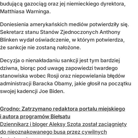
budującą gazociąg oraz jej niemieckiego dyrektora,
Matthiasa Warninga.
Doniesienia amerykańskich mediów potwierdziły się.
Sekretarz stanu Stanów Zjednoczonych Anthony
Blinken wydał oświadczenie, w którym potwierdza,
że sankcje nie zostaną nałożone.
Decyzja o nienakładaniu sankcji jest tym bardziej
dziwna, biorąc pod uwagę zapowiedzi twardego
stanowiska wobec Rosji oraz niepowielania błędów
administracji Baracka Obamy, jakie głosił na początku
swojej kadencji Joe Biden.
Grodno: Zatrzymano redaktora portalu miejskiego
i autora programów Biełsatu
Dziennikarz i bloger Aleksy Szota został zaciągnięty
do nieoznakowanego busa przez cywilnych