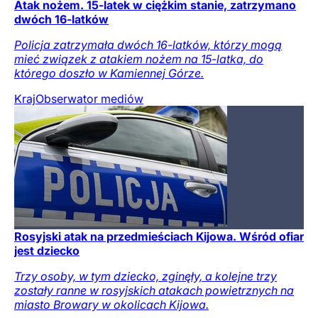
Atak nożem. 15-latek w ciężkim stanie, zatrzymano
dwóch 16-latków
Policja zatrzymała dwóch 16-latków, którzy mogą
mieć związek z atakiem nożem na 15-latka, do
którego doszło w Kamiennej Górze.
Kraj
Obserwator mediów
Rosyjski atak na przedmieściach Kijowa. Wśród ofiar
jest dziecko
Trzy osoby, w tym dziecko, zginęły, a kolejne trzy
zostały ranne w rosyjskich atakach powietrznych na
miasto Browary w okolicach Kijowa.