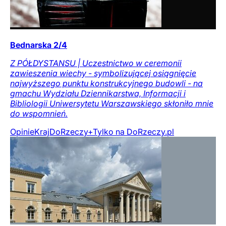
Bednarska 2/4
Z PÓŁDYSTANSU | Uczestnictwo w ceremonii
zawieszenia wiechy - symbolizującej osiągnięcie
najwyższego punktu konstrukcyjnego budowli - na
gmachu Wydziału Dziennikarstwa, Informacji i
Bibliologii Uniwersytetu Warszawskiego skłoniło mnie
do wspomnień.
Opinie
Kraj
DoRzeczy+
Tylko na DoRzeczy.pl