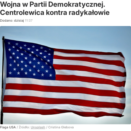
Wojna w Partii Demokratycznej.
Centrolewica kontra radykałowie
Dodano:
dzisiaj
11:37
Flaga USA
/ Źródło:
Unsplash
/
Cristina Glebova