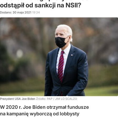
odstąpił od sankcji na NSII?
Dodano:
30
maja
2021
19:34
Prezydent USA Joe Biden
Źródło:
PAP
/
JIM LO SCALZO
W 2020 r. Joe Biden otrzymał fundusze
na kampanię wyborczą od lobbysty