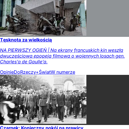
Tęsknota za wielkością
NA PIERWSZY OGIEŃ | Na ekrany francuskich kin weszła
dwuczęściowa epopeja filmowa o wojennych losach gen.
Charles’a de Gaulle’a.
Opinie
DoRzeczy+
Świat
W numerze
Czarnek: Konieczny pokój na prawicy