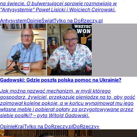
na świecie. O bulwersującej sprawie rozmawiają w
"Antysystemie" Paweł Lisicki i Wojciech Cejrowski.
Antysystem
Opinie
Świat
Tylko na DoRzeczy.pl
Gadowski: Gdzie poszła polska pomoc na Ukrainie?
Jak można nazwać mechanizm, w myśl którego
gospodarz, żywiciel, przekazuje pieniądze na to, aby gość
zajmował kolejne pokoje, a w końcu wynajmował mu jego
własne meble i pobierał opłaty za przygotowywane przez
siebie posiłki? – pyta Witold Gadowski.
Opinie
Kraj
Tylko na DoRzeczy.pl
DoRzeczy+