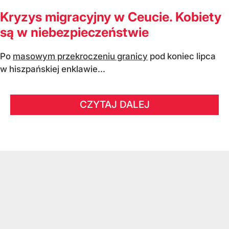
Kryzys migracyjny w Ceucie. Kobiety
są w niebezpieczeństwie
Po
masowym przekroczeniu granicy
pod koniec lipca
w hiszpańskiej enklawie...
CZYTAJ DALEJ