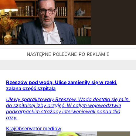
Rzeszów pod wodą. Ulice zamieniły się w rzeki,
zalana część szpitala
Ulewy sparaliżowały Rzeszów. Woda dostała się m.in.
do szpitalnej izby przyjęć. W całym województwie
podkarpackim strażacy interweniowali ponad 150
razy.
Kraj
Obserwator mediów