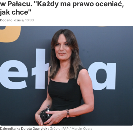
w Pałacu. "Każdy ma prawo oceniać,
jak chce"
Dodano:
dzisiaj
16:33
Dziennikarka Dorota Gawryluk
/ Źródło:
PAP
/
Marcin Obara