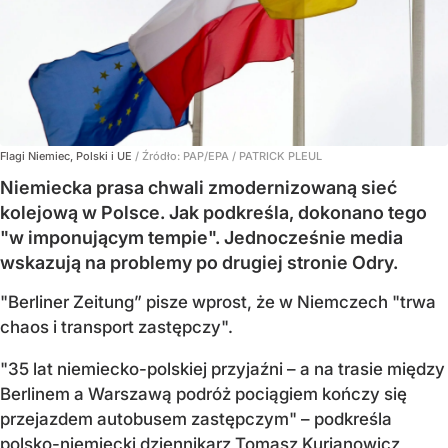
Flagi Niemiec, Polski i UE
/ Źródło:
PAP/EPA
/
PATRICK PLEUL
Niemiecka prasa chwali zmodernizowaną sieć
kolejową w Polsce. Jak podkreśla, dokonano tego
"w imponującym tempie". Jednocześnie media
wskazują na problemy po drugiej stronie Odry.
"Berliner Zeitung” pisze wprost, że w Niemczech "trwa
chaos i transport zastępczy".
"35 lat niemiecko-polskiej przyjaźni – a na trasie między
Berlinem a Warszawą podróż pociągiem kończy się
przejazdem autobusem zastępczym" – podkreśla
polsko-niemiecki dziennikarz Tomasz Kurianowicz,