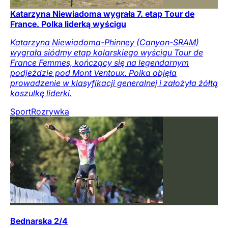
Katarzyna Niewiadoma wygrała 7. etap Tour de
France. Polka liderką wyścigu
Katarzyna Niewiadoma-Phinney (Canyon-SRAM)
wygrała siódmy etap kolarskiego wyścigu Tour de
France Femmes, kończący się na legendarnym
podjeździe pod Mont Ventoux. Polka objęła
prowadzenie w klasyfikacji generalnej i założyła żółtą
koszulkę liderki.
Sport
Rozrywka
Bednarska 2/4