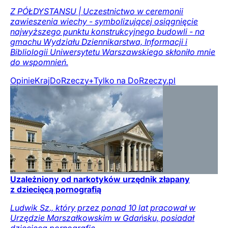
Z PÓŁDYSTANSU | Uczestnictwo w ceremonii
zawieszenia wiechy - symbolizującej osiągnięcie
najwyższego punktu konstrukcyjnego budowli - na
gmachu Wydziału Dziennikarstwa, Informacji i
Bibliologii Uniwersytetu Warszawskiego skłoniło mnie
do wspomnień.
Opinie
Kraj
DoRzeczy+
Tylko na DoRzeczy.pl
Uzależniony od narkotyków urzędnik złapany
z dziecięcą pornografią
Ludwik Sz., który przez ponad 10 lat pracował w
Urzędzie Marszałkowskim w Gdańsku, posiadał
dziecięcą pornografię.