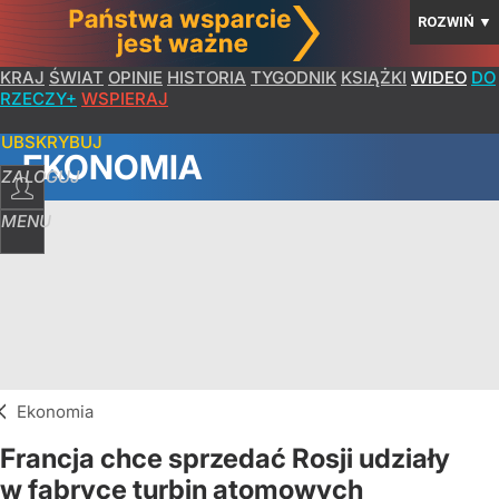
ROZWIŃ
▼
KRAJ
ŚWIAT
OPINIE
HISTORIA
TYGODNIK
KSIĄŻKI
WIDEO
DO
RZECZY+
WSPIERAJ
SUBSKRYBUJ
EKONOMIA
ZALOGUJ
MENU
Ekonomia
Francja chce sprzedać Rosji udziały
w fabryce turbin atomowych