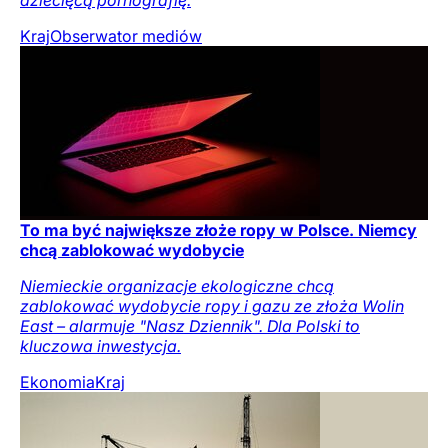
Kraj
Obserwator mediów
To ma być największe złoże ropy w Polsce. Niemcy
chcą zablokować wydobycie
Niemieckie organizacje ekologiczne chcą
zablokować wydobycie ropy i gazu ze złoża Wolin
East – alarmuje "Nasz Dziennik". Dla Polski to
kluczowa inwestycja.
Ekonomia
Kraj