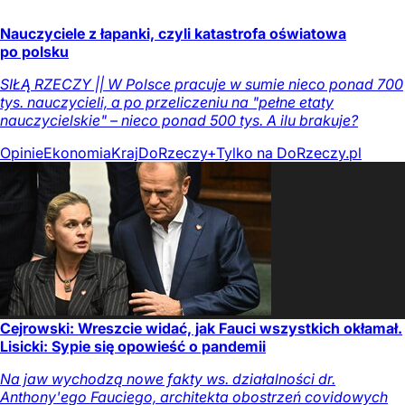
Nauczyciele z łapanki, czyli katastrofa oświatowa
po polsku
SIŁĄ RZECZY || W Polsce pracuje w sumie nieco ponad 700
tys. nauczycieli, a po przeliczeniu na "pełne etaty
nauczycielskie" – nieco ponad 500 tys. A ilu brakuje?
Opinie
Ekonomia
Kraj
DoRzeczy+
Tylko na DoRzeczy.pl
Cejrowski: Wreszcie widać, jak Fauci wszystkich okłamał.
Lisicki: Sypie się opowieść o pandemii
Na jaw wychodzą nowe fakty ws. działalności dr.
Anthony'ego Fauciego, architekta obostrzeń covidowych