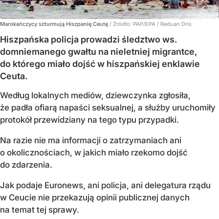
Marokańczycy szturmują Hiszpanię Ceutę
/ Źródło:
PAP/EPA
/
Reduan Dris
Hiszpańska policja prowadzi śledztwo ws.
domniemanego gwałtu na nieletniej migrantce,
do którego miało dojść w hiszpańskiej enklawie
Ceuta.
Według lokalnych mediów, dziewczynka zgłosiła,
że padła ofiarą napaści seksualnej, a służby uruchomiły
protokół przewidziany na tego typu przypadki.
Na razie nie ma informacji o zatrzymaniach ani
o okolicznościach, w jakich miało rzekomo dojść
do zdarzenia.
Jak podaje Euronews, ani policja, ani delegatura rządu
w Ceucie nie przekazują opinii publicznej danych
na temat tej sprawy.