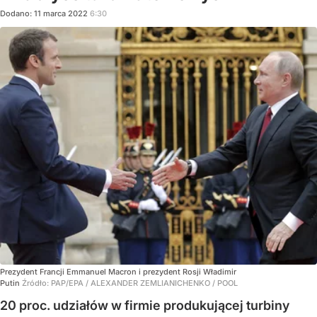
Dodano:
11
marca
2022
6:30
Prezydent Francji Emmanuel Macron i prezydent Rosji Władimir
Putin
Źródło:
PAP/EPA
/
ALEXANDER ZEMLIANICHENKO / POOL
20 proc. udziałów w firmie produkującej turbiny