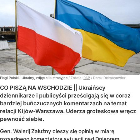
Flagi Polski i Ukrainy, zdjęcie ilustracyjne
/ Źródło:
PAP
/
Darek Delmanowicz
CO PISZĄ NA WSCHODZIE || Ukraińscy
dziennikarze i publicyści prześcigają się w coraz
bardziej buńczucznych komentarzach na temat
relacji Kijów-Warszawa. Uderza groteskowa wręcz
pewność siebie.
Gen. Walerij Załużny cieszy się opinią w miarę
rozsądnego komentatora sytuacji nad Dnieprem.