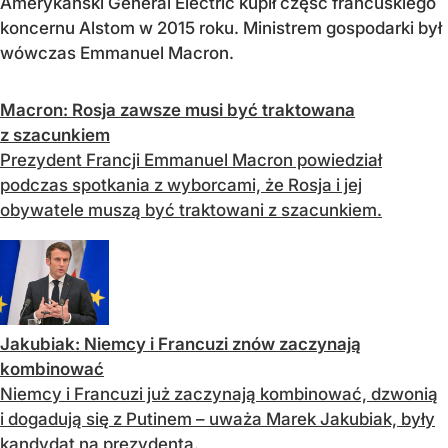
Amerykański General Electric kupił część francuskiego
koncernu Alstom w 2015 roku. Ministrem gospodarki był
wówczas Emmanuel Macron.
Macron: Rosja zawsze musi być traktowana
z szacunkiem
Prezydent Francji Emmanuel Macron powiedział
podczas spotkania z wyborcami, że Rosja i jej
obywatele muszą być traktowani z szacunkiem.
Jakubiak: Niemcy i Francuzi znów zaczynają
kombinować
Niemcy i Francuzi już zaczynają kombinować, dzwonią
i dogadują się z Putinem – uważa Marek Jakubiak, były
kandydat na prezydenta.