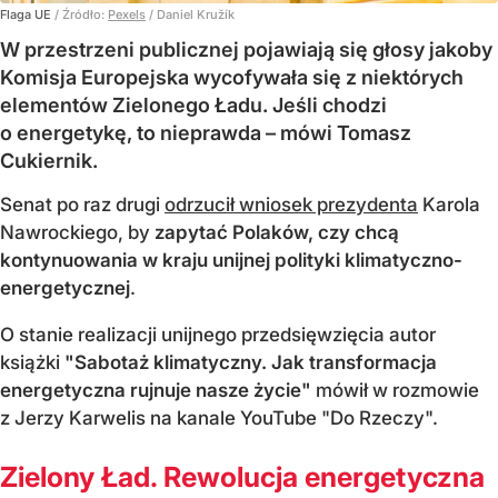
Flaga UE
/ Źródło:
Pexels
/
Daniel Kružík
W przestrzeni publicznej pojawiają się głosy jakoby
Komisja Europejska wycofywała się z niektórych
elementów Zielonego Ładu. Jeśli chodzi
o energetykę, to nieprawda – mówi Tomasz
Cukiernik.
Senat po raz drugi
odrzucił wniosek prezydenta
Karola
Nawrockiego, by
zapytać Polaków, czy chcą
kontynuowania w kraju unijnej polityki klimatyczno-
energetycznej
.
O stanie realizacji unijnego przedsięwzięcia autor
książki
"Sabotaż klimatyczny. Jak transformacja
energetyczna rujnuje nasze życie"
mówił w rozmowie
z Jerzy Karwelis na kanale YouTube "Do Rzeczy".
Zielony Ład. Rewolucja energetyczna