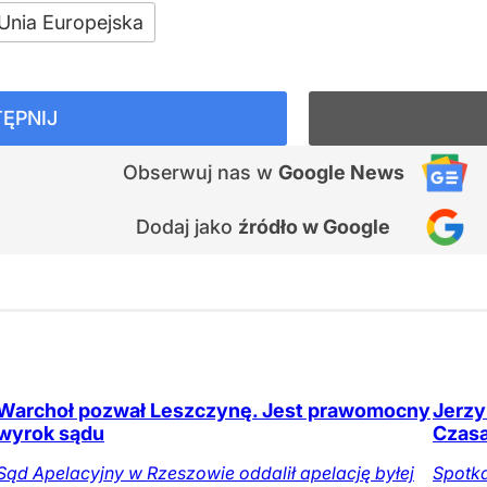
Unia Europejska
ĘPNIJ
Obserwuj nas
w
Google News
Dodaj jako
źródło w Google
Warchoł pozwał Leszczynę. Jest prawomocny
Jerzy
wyrok sądu
Czasa
Sąd Apelacyjny w Rzeszowie oddalił apelację byłej
Spotka