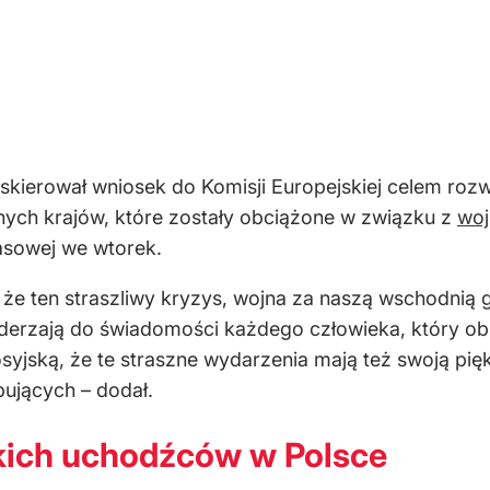
d skierował wniosek do Komisji Europejskiej celem r
nych krajów, które zostały obciążone w związku z
woj
asowej we wtorek.
i, że ten straszliwy kryzys, wojna za naszą wschodni
derzają do świadomości każdego człowieka, który ob
syjską, że te straszne wydarzenia mają też swoją pię
bujących – dodał.
skich uchodźców w Polsce