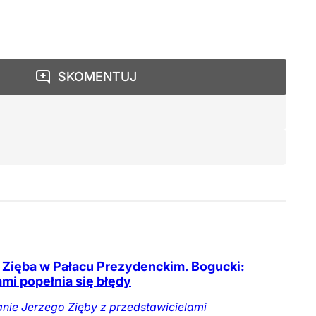
SKOMENTUJ
 Zięba w Pałacu Prezydenckim. Bogucki:
mi popełnia się błędy
nie Jerzego Zięby z przedstawicielami