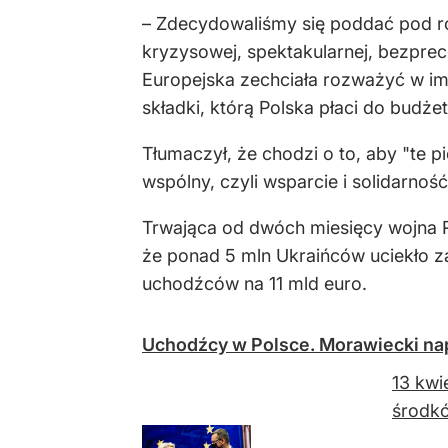
– Zdecydowaliśmy się poddać pod roz
kryzysowej, spektakularnej, bezprec
Europejska zechciała rozważyć w imię
składki, którą Polska płaci do budże
Tłumaczył, że chodzi o to, aby "te p
wspólny, czyli wsparcie i solidarno
Trwająca od dwóch miesięcy wojna R
że ponad 5 mln Ukraińców uciekło za
uchodźców na 11 mld euro.
Uchodźcy w Polsce. Morawiecki napi
13 kwi
środkó