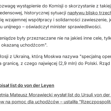
wagę wystąpienie do Komisji o skorzystanie z takiej 
edensowej, historycznej sytuacji
napływu blisko trze
 wzajemnej współpracy i solidarności zawieszenie, jeśli
tu unijnego – oświadczył minister sprawiedliwości.
ieniądze były przeznaczane nie na jakieś inne cele, ty
ść okazaną uchodźcom".
osji z Ukrainą, którą Moskwa nazywa "specjalną ope
 granicę, z czego najwięcej (2,9 mln) do Polski. Rząd
sał list do von der Leyen
etnia Mateusz Morawiecki wysłał list do Ursuli von 
w na pomoc dla uchodźców – ustaliła "Rzeczpospolit