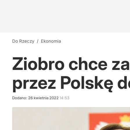
Do Rzeczy
/
Ekonomia
Ziobro chce za
przez Polskę 
Dodano:
26
kwietnia
2022
14:53