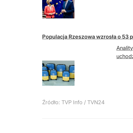
Populacja Rzeszowa wzrosła o 53 pr
Analit
uchodź
Źródło:
TVP Info
/
TVN24