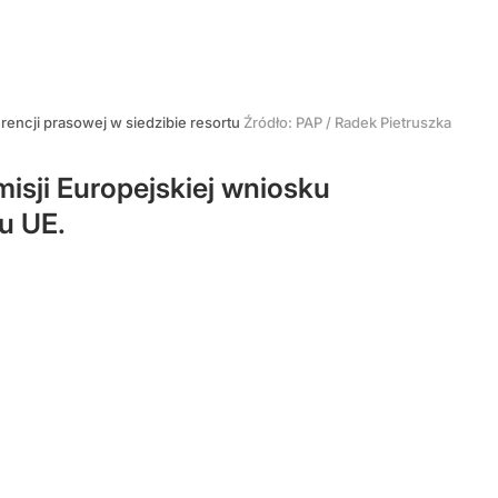
rencji prasowej w siedzibie resortu
Źródło:
PAP
/
Radek Pietruszka
isji Europejskiej wniosku
tu UE.