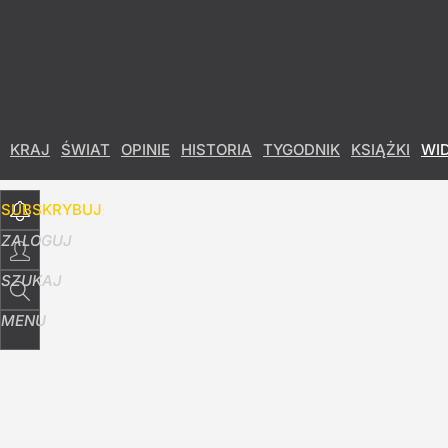
Udostępnij
0
Skomentuj
KRAJ
ŚWIAT
OPINIE
HISTORIA
TYGODNIK
KSIĄŻKI
WI
SUBSKRYBUJ
ZALOGUJ
SZUKAJ
MENU