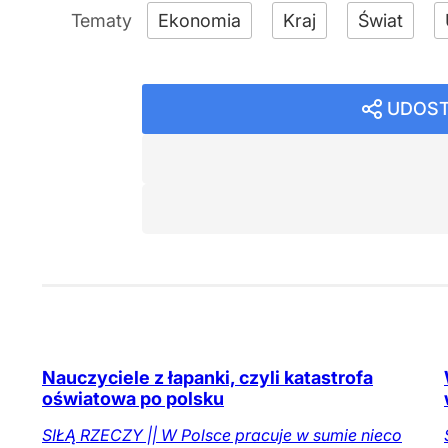
Ekonomia
Kraj
Świat
UDOST
Nauczyciele z łapanki, czyli katastrofa
oświatowa po polsku
SIŁĄ RZECZY || W Polsce pracuje w sumie nieco