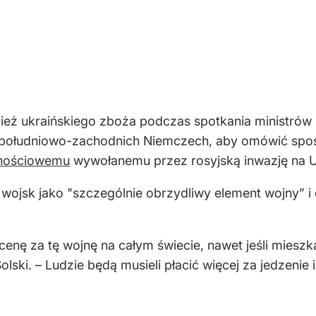
ież ukraińskiego zboża podczas spotkania ministrów 
e w południowo-zachodnich Niemczech, aby omówić spo
nościowemu
wywołanemu przez rosyjską inwazję na U
h wojsk jako "szczególnie obrzydliwy element wojny” i
enę za tę wojnę na całym świecie, nawet jeśli mieszk
Solski. – Ludzie będą musieli płacić więcej za jedzen