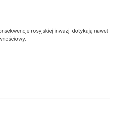
onsekwencje rosyjskiej inwazji dotykają nawet
ywnościowy.