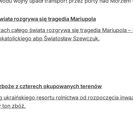
wodu wojny upadł transport przez porty nad Morzem 
iata rozgrywa się tragedia Mariupola
ach całego świata rozgrywa się tragedia Mariupola – 
katolickiego abp Światosław Szewczuk.
 zboże z czterech okupowanych terenów
 ukraińskiego resortu rolnictwa od rozpoczęcia inwazj
y ton zbóż.