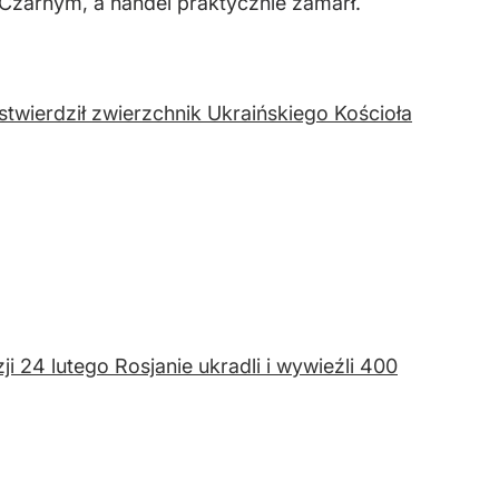
Czarnym, a handel praktycznie zamarł.
stwierdził zwierzchnik Ukraińskiego Kościoła
i 24 lutego Rosjanie ukradli i wywieźli 400