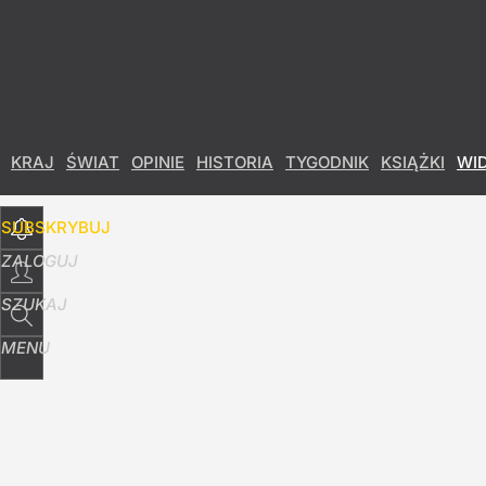
Udostępnij
0
Skomentuj
KRAJ
ŚWIAT
OPINIE
HISTORIA
TYGODNIK
KSIĄŻKI
WI
SUBSKRYBUJ
ZALOGUJ
SZUKAJ
MENU