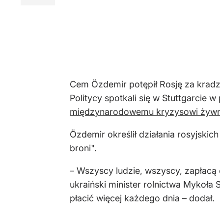
Cem Özdemir potępił Rosję za kradz
Politycy spotkali się w Stuttgarci
międzynarodowemu kryzysowi żyw
Özdemir określił działania rosyjskic
broni".
– Wszyscy ludzie, wszyscy, zapłacą c
ukraiński minister rolnictwa Mykoła 
płacić więcej każdego dnia – dodał.