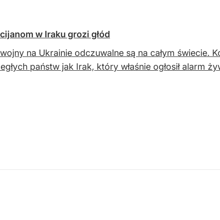
ijanom w Iraku grozi głód
 wojny na Ukrainie odczuwalne są na całym świecie. K
ległych państw jak Irak, który właśnie ogłosił alarm ż