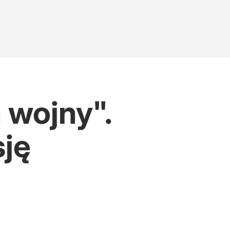
 wojny".
sję