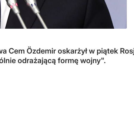
twa Cem Özdemir oskarżył w piątek Rosj
gólnie odrażającą formę wojny".