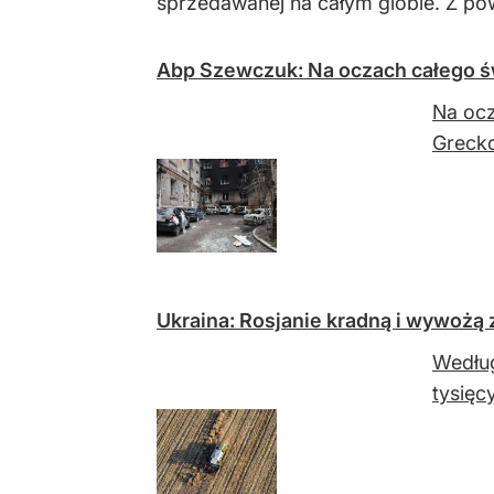
sprzedawanej na całym globie. Z po
Abp Szewczuk: Na oczach całego św
Na ocz
Grecko
Ukraina: Rosjanie kradną i wywożą
Według
tysięc