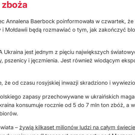
 zboża
ec Annalena Baerbock poinformowała w czwartek, że
 i Mołdawii będą rozmawiać o tym, jak zakończyć blo
 Ukraina jest jednym z pięciu największych światow
, pszenicy i jęczmienia. Jest również wiodącym eksp
 że od czasu rosyjskiej inwazji skradziono i wywiezi
i Solskiego zapasy przechowywane w ukraińskich mag
kraina konsumuje rocznie od 5 do 7 mln ton zbóż, a w
biorów.
świata –
żywią kilkaset milionów ludzi na całym świeci