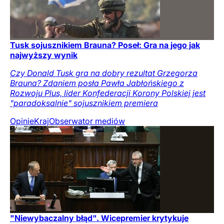
Tusk sojusznikiem Brauna? Poseł: Gra na jego jak
najwyższy wynik
Czy Donald Tusk gra na dobry rezultat Grzegorza
Brauna? Zdaniem posła Pawła Jabłońskiego z
Rozwoju Plus, lider Konfederacji Korony Polskiej jest
"paradoksalnie" sojusznikiem premiera
Opinie
Kraj
Obserwator mediów
"Niewybaczalny błąd". Wicepremier krytykuje