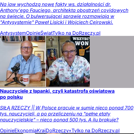
Na jaw wychodzą nowe fakty ws. działalności dr.
Anthony'ego Fauciego, architekta obostrzeń covidowych
na świecie. O bulwersującej sprawie rozmawiają w
"Antysystemie" Paweł Lisicki i Wojciech Cejrowski.
Antysystem
Opinie
Świat
Tylko na DoRzeczy.pl
Nauczyciele z łapanki, czyli katastrofa oświatowa
po polsku
SIŁĄ RZECZY || W Polsce pracuje w sumie nieco ponad 700
tys. nauczycieli, a po przeliczeniu na "pełne etaty
nauczycielskie" – nieco ponad 500 tys. A ilu brakuje?
Opinie
Ekonomia
Kraj
DoRzeczy+
Tylko na DoRzeczy.pl