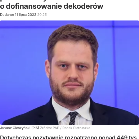
o dofinansowanie dekoderów
Dodano:
11
lipca
2022
20:25
Janusz Cieszyński (PiS)
Źródło:
PAP
/
Radek Pietruszka
Dotychczas pozytywnie rozpatrzono ponad 449 tys.