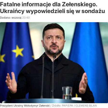
Fatalne informacje dla Zełenskiego.
Ukraińcy wypowiedzieli się w sondażu
Dodano:
wczoraj
20:40
Prezydent Ukrainy Wołodymyr Zełenski
/ Źródło:
PAP/EPA
/
CLEMENS BILAN