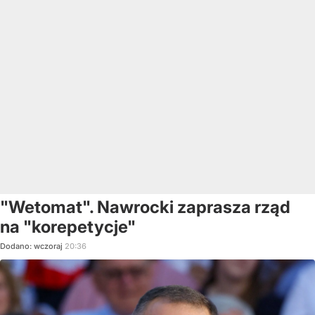
"Wetomat". Nawrocki zaprasza rząd
na "korepetycje"
Dodano:
wczoraj
20:36