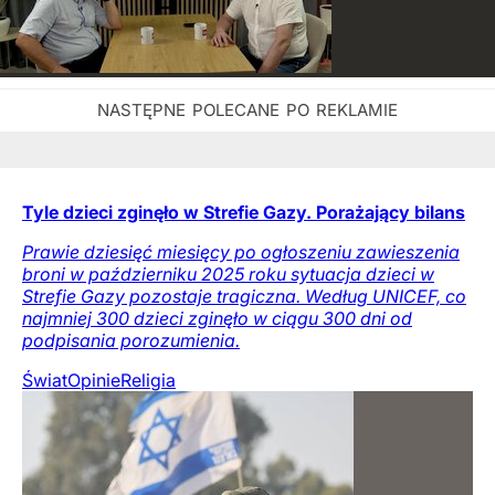
Tyle dzieci zginęło w Strefie Gazy. Porażający bilans
Prawie dziesięć miesięcy po ogłoszeniu zawieszenia
broni w październiku 2025 roku sytuacja dzieci w
Strefie Gazy pozostaje tragiczna. Według UNICEF, co
najmniej 300 dzieci zginęło w ciągu 300 dni od
podpisania porozumienia.
Świat
Opinie
Religia