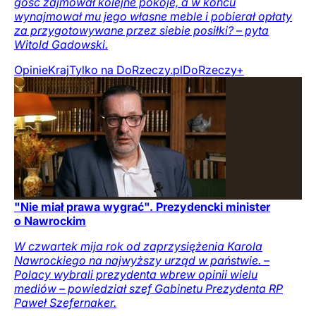
gość zajmował kolejne pokoje, a w końcu
wynajmował mu jego własne meble i pobierał opłaty
za przygotowywane przez siebie posiłki? – pyta
Witold Gadowski.
Opinie
Kraj
Tylko na DoRzeczy.pl
DoRzeczy+
"Nie miał prawa wygrać". Prezydencki minister
o Nawrockim
W czwartek mija rok od zaprzysiężenia Karola
Nawrockiego na najwyższy urząd w państwie. –
Polacy wybrali prezydenta wbrew opinii wielu
mediów – powiedział szef Gabinetu Prezydenta RP
Paweł Szefernaker.