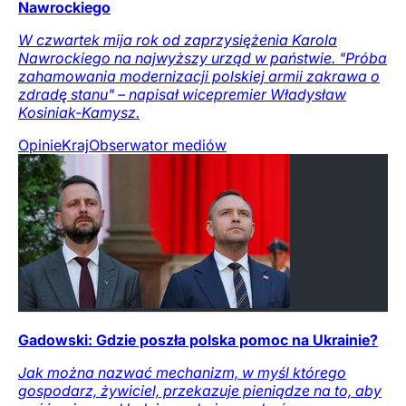
Nawrockiego
W czwartek mija rok od zaprzysiężenia Karola
Nawrockiego na najwyższy urząd w państwie. "Próba
zahamowania modernizacji polskiej armii zakrawa o
zdradę stanu" – napisał wicepremier Władysław
Kosiniak-Kamysz.
Opinie
Kraj
Obserwator mediów
Gadowski: Gdzie poszła polska pomoc na Ukrainie?
Jak można nazwać mechanizm, w myśl którego
gospodarz, żywiciel, przekazuje pieniądze na to, aby