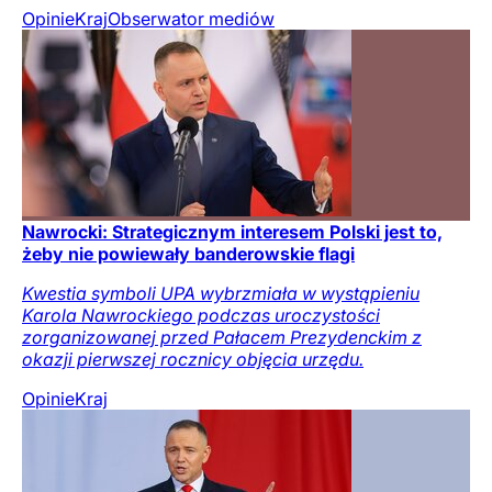
Opinie
Kraj
Obserwator mediów
Nawrocki: Strategicznym interesem Polski jest to,
żeby nie powiewały banderowskie flagi
Kwestia symboli UPA wybrzmiała w wystąpieniu
Karola Nawrockiego podczas uroczystości
zorganizowanej przed Pałacem Prezydenckim z
okazji pierwszej rocznicy objęcia urzędu.
Opinie
Kraj