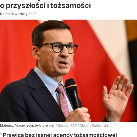
o przyszłości i tożsamości
Dodano:
wczoraj
20:39
Mateusz Morawiecki, były premier
/ Źródło:
PAP
/
Marcin Gadomski
"Prawica bez jasnej agendy tożsamościowej