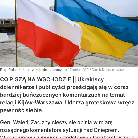
Flagi Polski i Ukrainy, zdjęcie ilustracyjne
/ Źródło:
PAP
/
Darek Delmanowicz
CO PISZĄ NA WSCHODZIE || Ukraińscy
dziennikarze i publicyści prześcigają się w coraz
bardziej buńczucznych komentarzach na temat
relacji Kijów-Warszawa. Uderza groteskowa wręcz
pewność siebie.
Gen. Walerij Załużny cieszy się opinią w miarę
rozsądnego komentatora sytuacji nad Dnieprem.
W porównaniu z innymi przedstawicielami tamtejszych