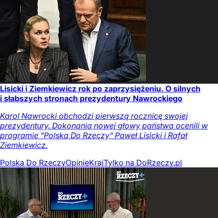
Lisicki i Ziemkiewicz rok po zaprzysiężeniu. O silnych
i słabszych stronach prezydentury Nawrockiego
Karol Nawrocki obchodzi pierwszą rocznicę swojej
prezydentury. Dokonania nowej głowy państwa ocenili w
programie "Polska Do Rzeczy" Paweł Lisicki i Rafał
Ziemkiewicz.
Polska Do Rzeczy
Opinie
Kraj
Tylko na DoRzeczy.pl