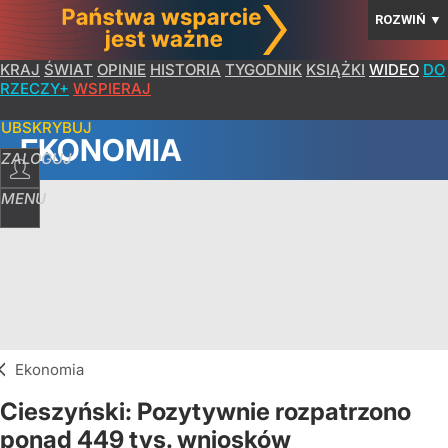
ROZWIŃ
▼
KRAJ
ŚWIAT
OPINIE
HISTORIA
TYGODNIK
KSIĄŻKI
WIDEO
DO
RZECZY+
WSPIERAJ
SUBSKRYBUJ
EKONOMIA
ZALOGUJ
MENU
Ekonomia
Cieszyński: Pozytywnie rozpatrzono
ponad 449 tys. wniosków