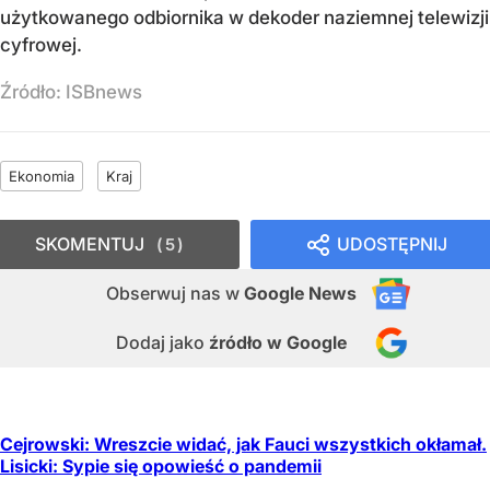
użytkowanego odbiornika w dekoder naziemnej telewizji
cyfrowej.
Źródło:
ISBnews
Ekonomia
Kraj
SKOMENTUJ
UDOSTĘPNIJ
5
Obserwuj nas
w
Google News
Dodaj jako
źródło w Google
Cejrowski: Wreszcie widać, jak Fauci wszystkich okłamał.
Lisicki: Sypie się opowieść o pandemii