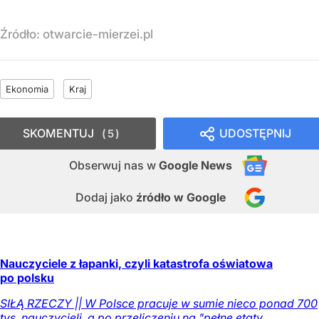
Źródło:
otwarcie-mierzei.pl
Ekonomia
Kraj
SKOMENTUJ
UDOSTĘPNIJ
5
Obserwuj nas
w
Google News
Dodaj jako
źródło w Google
Nauczyciele z łapanki, czyli katastrofa oświatowa
po polsku
SIŁĄ RZECZY || W Polsce pracuje w sumie nieco ponad 700
tys. nauczycieli, a po przeliczeniu na "pełne etaty