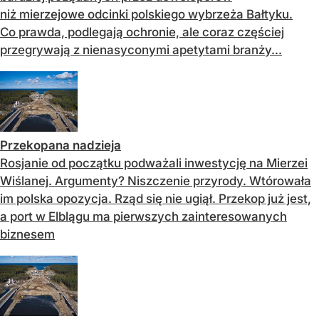
niż mierzejowe odcinki polskiego wybrzeża Bałtyku.
Co prawda, podlegają ochronie, ale coraz częściej
przegrywają z nienasyconymi apetytami branży...
Przekopana nadzieja
Rosjanie od początku podważali inwestycję na Mierzei
Wiślanej. Argumenty? Niszczenie przyrody. Wtórowała
im polska opozycja. Rząd się nie ugiął. Przekop już jest,
a port w Elblągu ma pierwszych zainteresowanych
biznesem