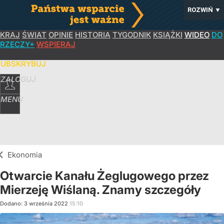
ROZWIŃ
▼
KRAJ
ŚWIAT
OPINIE
HISTORIA
TYGODNIK
KSIĄŻKI
WIDEO
DO
RZECZY+
WSPIERAJ
SUBSKRYBUJ
ZALOGUJ
MENU
Ekonomia
Otwarcie Kanału Żeglugowego przez
Mierzeję Wiślaną. Znamy szczegóły
Dodano:
3
września
2022
15:10