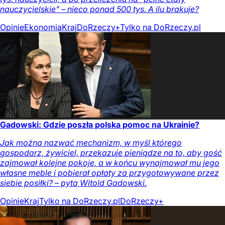
nauczycielskie" – nieco ponad 500 tys. A ilu brakuje?
Opinie
Ekonomia
Kraj
DoRzeczy+
Tylko na DoRzeczy.pl
Gadowski: Gdzie poszła polska pomoc na Ukrainie?
Jak można nazwać mechanizm, w myśl którego
gospodarz, żywiciel, przekazuje pieniądze na to, aby gość
zajmował kolejne pokoje, a w końcu wynajmował mu jego
własne meble i pobierał opłaty za przygotowywane przez
siebie posiłki? – pyta Witold Gadowski.
Opinie
Kraj
Tylko na DoRzeczy.pl
DoRzeczy+