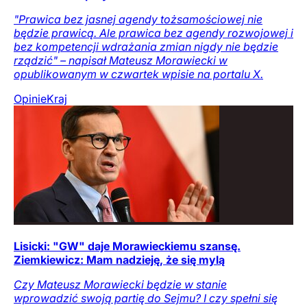
"Prawica bez jasnej agendy tożsamościowej nie
będzie prawicą. Ale prawica bez agendy rozwojowej i
bez kompetencji wdrażania zmian nigdy nie będzie
rządzić" – napisał Mateusz Morawiecki w
opublikowanym w czwartek wpisie na portalu X.
Opinie
Kraj
Lisicki: "GW" daje Morawieckiemu szansę.
Ziemkiewicz: Mam nadzieję, że się mylą
Czy Mateusz Morawiecki będzie w stanie
wprowadzić swoją partię do Sejmu? I czy spełni się