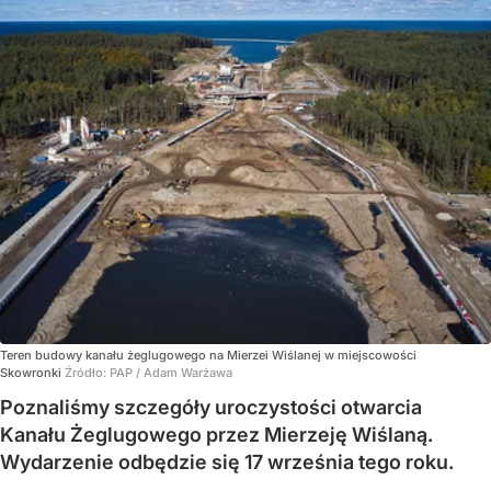
Teren budowy kanału żeglugowego na Mierzei Wiślanej w miejscowości
Skowronki
Źródło:
PAP
/
Adam Warżawa
Poznaliśmy szczegóły uroczystości otwarcia
Kanału Żeglugowego przez Mierzeję Wiślaną.
Wydarzenie odbędzie się 17 września tego roku.