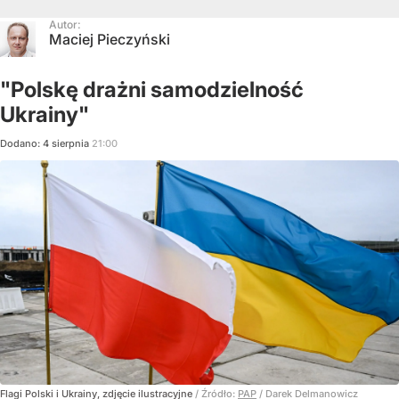
Autor:
Maciej Pieczyński
"Polskę drażni samodzielność
Ukrainy"
Dodano:
4
sierpnia
21:00
Flagi Polski i Ukrainy, zdjęcie ilustracyjne
/ Źródło:
PAP
/
Darek Delmanowicz