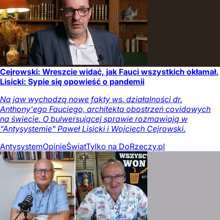
Cejrowski: Wreszcie widać, jak Fauci wszystkich okłamał.
Lisicki: Sypie się opowieść o pandemii
Na jaw wychodzą nowe fakty ws. działalności dr.
Anthony'ego Fauciego, architekta obostrzeń covidowych
na świecie. O bulwersującej sprawie rozmawiają w
"Antysystemie" Paweł Lisicki i Wojciech Cejrowski.
Antysystem
Opinie
Świat
Tylko na DoRzeczy.pl