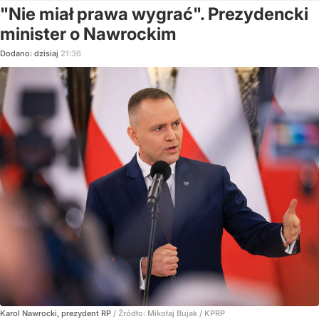
"Nie miał prawa wygrać". Prezydencki
minister o Nawrockim
Dodano:
dzisiaj
21:36
Karol Nawrocki, prezydent RP
/ Źródło:
Mikołaj Bujak / KPRP