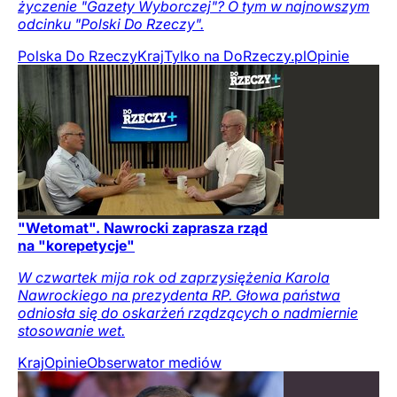
życzenie "Gazety Wyborczej"? O tym w najnowszym
odcinku "Polski Do Rzeczy".
Polska Do Rzeczy
Kraj
Tylko na DoRzeczy.pl
Opinie
"Wetomat". Nawrocki zaprasza rząd
na "korepetycje"
W czwartek mija rok od zaprzysiężenia Karola
Nawrockiego na prezydenta RP. Głowa państwa
odniosła się do oskarżeń rządzących o nadmiernie
stosowanie wet.
Kraj
Opinie
Obserwator mediów