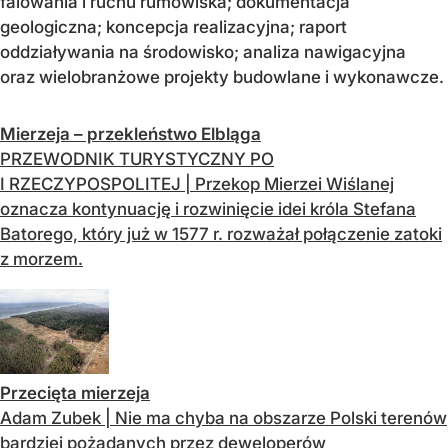
falowania i ruchu rumowiska; dokumentacja
geologiczna; koncepcja realizacyjna; raport
oddziaływania na środowisko; analiza nawigacyjna
oraz wielobranżowe projekty budowlane i wykonawcze.
Mierzeja – przekleństwo Elbląga
PRZEWODNIK TURYSTYCZNY PO
I RZECZYPOSPOLITEJ | Przekop Mierzei Wiślanej
oznacza kontynuację i rozwinięcie idei króla Stefana
Batorego, który już w 1577 r. rozważał połączenie zatoki
z morzem.
Przecięta mierzeja
Adam Zubek | Nie ma chyba na obszarze Polski terenów
bardziej pożądanych przez deweloperów