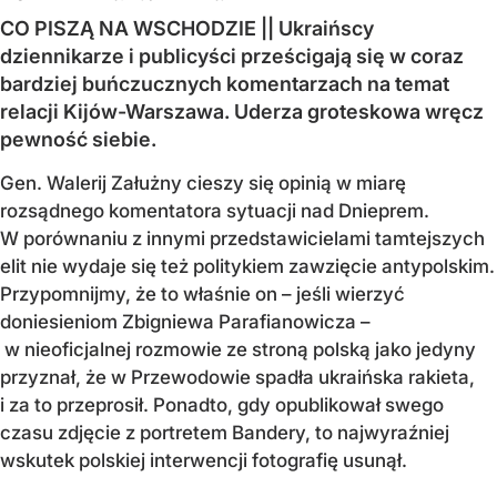
CO PISZĄ NA WSCHODZIE || Ukraińscy
dziennikarze i publicyści prześcigają się w coraz
bardziej buńczucznych komentarzach na temat
relacji Kijów-Warszawa. Uderza groteskowa wręcz
pewność siebie.
Gen. Walerij Załużny cieszy się opinią w miarę
rozsądnego komentatora sytuacji nad Dnieprem.
W porównaniu z innymi przedstawicielami tamtejszych
elit nie wydaje się też politykiem zawzięcie antypolskim.
Przypomnijmy, że to właśnie on – jeśli wierzyć
doniesieniom Zbigniewa Parafianowicza –
w nieoficjalnej rozmowie ze stroną polską jako jedyny
przyznał, że w Przewodowie spadła ukraińska rakieta,
i za to przeprosił. Ponadto, gdy opublikował swego
czasu zdjęcie z portretem Bandery, to najwyraźniej
wskutek polskiej interwencji fotografię usunął.