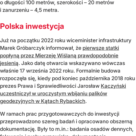
o długości 100 metrów, szerokości – 20 metrów
i zanurzeniu – 4,5 metra.
Polska inwestycja
Już na początku 2022 roku wiceminister infrastruktury
Marek Gróbarczyk informował, że
pierwsze statki
popłyną przez Mierzeję Wiślaną prawdopodobnie
jesienią
. Jako datę otwarcia wskazywano wówczas
właśnie 17 września 2022 roku. Formalnie budowa
rozpoczęła się, kiedy pod koniec października 2018 roku
prezes Prawa i Sprawiedliwości Jarosław
Kaczyński
uczestniczył w uroczystym wbijaniu palików
geodezyjnych w Kątach Rybackich
.
W ramach prac przygotowawczych do inwestycji
przeprowadzono szereg badań i opracowano obszerną
dokumentację. Były to m.in.: badania osadów dennych,