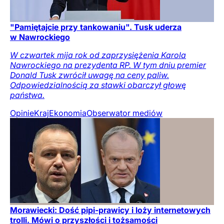
"Pamiętajcie przy tankowaniu". Tusk uderza
w Nawrockiego
W czwartek mija rok od zaprzysiężenia Karola
Nawrockiego na prezydenta RP. W tym dniu premier
Donald Tusk zwrócił uwagę na ceny paliw.
Odpowiedzialnością za stawki obarczył głowę
państwa.
Opinie
Kraj
Ekonomia
Obserwator mediów
Morawiecki: Dość pipi-prawicy i loży internetowych
trolli. Mówi o przyszłości i tożsamości