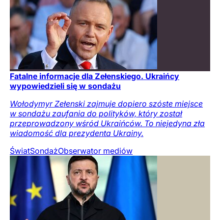
Fatalne informacje dla Zełenskiego. Ukraińcy
wypowiedzieli się w sondażu
Wołodymyr Zełenski zajmuje dopiero szóste miejsce
w sondażu zaufania do polityków, który został
przeprowadzony wśród Ukraińców. To niejedyna zła
wiadomość dla prezydenta Ukrainy.
Świat
Sondaż
Obserwator mediów