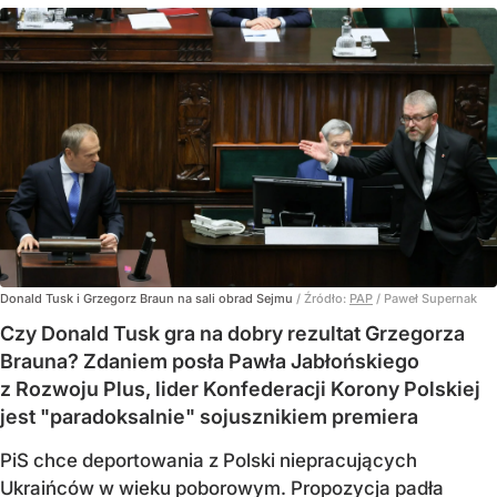
Donald Tusk i Grzegorz Braun na sali obrad Sejmu
/ Źródło:
PAP
/
Paweł Supernak
Czy Donald Tusk gra na dobry rezultat Grzegorza
Brauna? Zdaniem posła Pawła Jabłońskiego
z Rozwoju Plus, lider Konfederacji Korony Polskiej
jest "paradoksalnie" sojusznikiem premiera
PiS chce deportowania z Polski niepracujących
Ukraińców w wieku poborowym. Propozycja padła