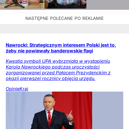
Nawrocki: Strategicznym interesem Polski jest to,
żeby nie powiewały banderowskie flagi
Kwestia symboli UPA wybrzmiała w wystąpieniu
Karola Nawrockiego podczas uroczystości
zorganizowanej przed Pałacem Prezydenckim z
okazji pierwszej rocznicy objęcia urzędu.
Opinie
Kraj