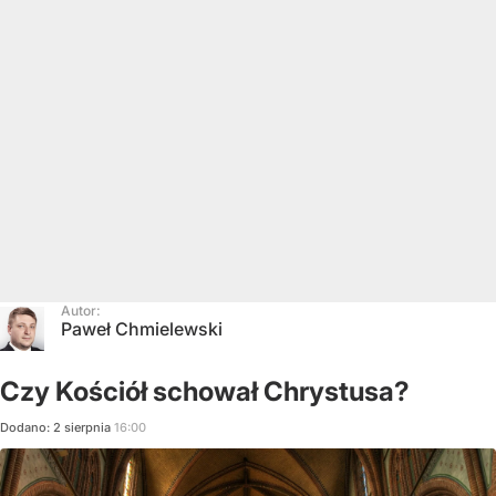
Autor:
Paweł Chmielewski
Czy Kościół schował Chrystusa?
Dodano:
2
sierpnia
16:00