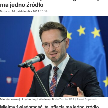
ma jedno źródło
Dodano:
24
października
2022
20:39
Minister rozwoju i technologii Waldemar Buda
Źródło:
PAP
/
Paweł Supernak
Miejmy świadomość, ta inflacja ma jedno źródło