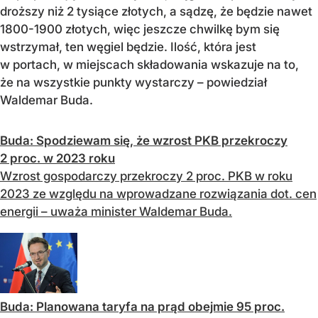
droższy niż 2 tysiące złotych, a sądzę, że będzie nawet
1800-1900 złotych, więc jeszcze chwilkę bym się
wstrzymał, ten węgiel będzie. Ilość, która jest
w portach, w miejscach składowania wskazuje na to,
że na wszystkie punkty wystarczy – powiedział
Waldemar Buda.
Buda: Spodziewam się, że wzrost PKB przekroczy
2 proc. w 2023 roku
Wzrost gospodarczy przekroczy 2 proc. PKB w roku
2023 ze względu na wprowadzane rozwiązania dot. cen
energii – uważa minister Waldemar Buda.
Buda: Planowana taryfa na prąd obejmie 95 proc.