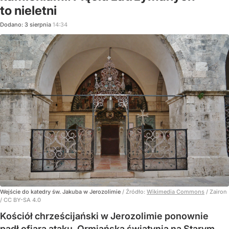
to nieletni
Dodano:
3
sierpnia
14:34
Wejście do katedry św. Jakuba w Jerozolimie
/ Źródło:
Wikimedia Commons
/
Zairon
/ CC BY-SA 4.0
Kościół chrześcijański w Jerozolimie ponownie
padł ofiarą ataku. Ormiańska świątynia na Starym