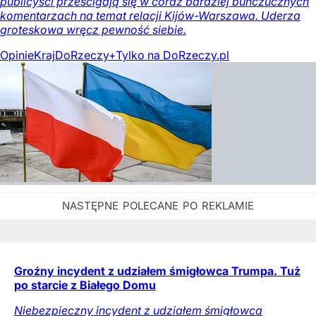
publicyści prześcigają się w coraz bardziej buńczucznych
komentarzach na temat relacji Kijów-Warszawa. Uderza
groteskowa wręcz pewność siebie.
Opinie
Kraj
DoRzeczy+
Tylko na DoRzeczy.pl
Groźny incydent z udziałem śmigłowca Trumpa. Tuż
po starcie z Białego Domu
Niebezpieczny incydent z udziałem śmigłowca