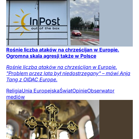
Rośnie liczba ataków na chrześcijan w Europie.
Ogromna skala agresji także w Polsce
Rośnie liczba ataków na chrześcijan w Europie.
"Problem przez lata był niedostrzegany" – mówi Anja
Tang z OIDAC Europe.
Religia
Unia Europejska
Świat
Opinie
Obserwator
mediów