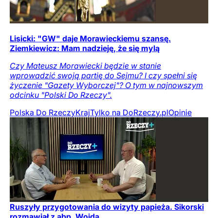
Lisicki: "GW" daje Morawieckiemu szansę.
Ziemkiewicz: Mam nadzieję, że się mylą
Czy Mateusz Morawiecki będzie w stanie
wprowadzić swoją partię do Sejmu? I czy spełni się
życzenie "Gazety Wyborczej"? O tym w najnowszym
odcinku "Polski Do Rzeczy".
Polska Do Rzeczy
Kraj
Tylko na DoRzeczy.pl
Opinie
Ruszyły przygotowania do wizyty papieża. Sikorski
rozmawiał z abp. Wojdą