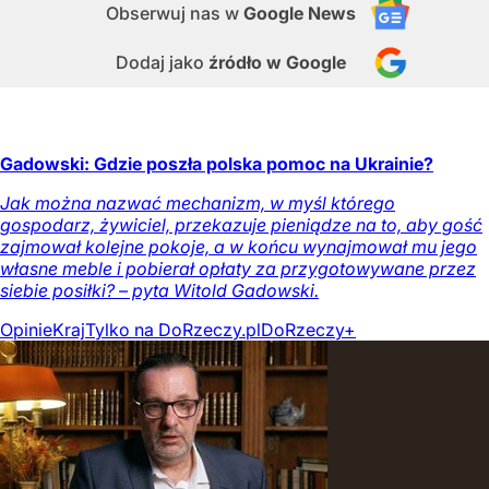
Obserwuj nas
w
Google News
Dodaj jako
źródło w Google
Gadowski: Gdzie poszła polska pomoc na Ukrainie?
Jak można nazwać mechanizm, w myśl którego
gospodarz, żywiciel, przekazuje pieniądze na to, aby gość
zajmował kolejne pokoje, a w końcu wynajmował mu jego
własne meble i pobierał opłaty za przygotowywane przez
siebie posiłki? – pyta Witold Gadowski.
Opinie
Kraj
Tylko na DoRzeczy.pl
DoRzeczy+