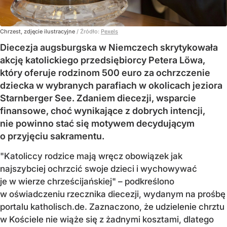
Chrzest, zdjęcie ilustracyjne
/ Źródło:
Pexels
Diecezja augsburgska w Niemczech skrytykowała
akcję katolickiego przedsiębiorcy Petera Löwa,
który oferuje rodzinom 500 euro za ochrzczenie
dziecka w wybranych parafiach w okolicach jeziora
Starnberger See. Zdaniem diecezji, wsparcie
finansowe, choć wynikające z dobrych intencji,
nie powinno stać się motywem decydującym
o przyjęciu sakramentu.
"Katoliccy rodzice mają wręcz obowiązek jak
najszybciej ochrzcić swoje dzieci i wychowywać
je w wierze chrześcijańskiej" – podkreślono
w oświadczeniu rzecznika diecezji, wydanym na prośbę
portalu katholisch.de. Zaznaczono, że udzielenie chrztu
w Kościele nie wiąże się z żadnymi kosztami, dlatego