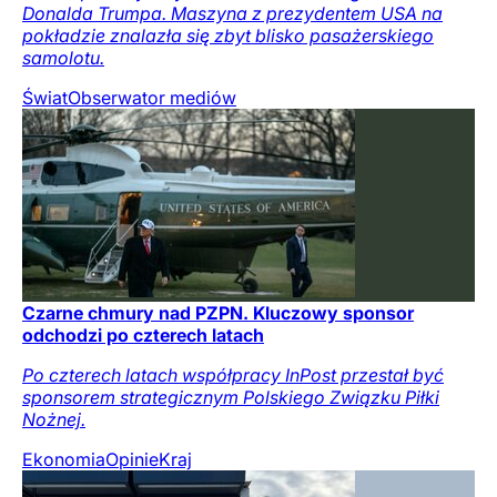
Donalda Trumpa. Maszyna z prezydentem USA na
pokładzie znalazła się zbyt blisko pasażerskiego
samolotu.
Świat
Obserwator mediów
Czarne chmury nad PZPN. Kluczowy sponsor
odchodzi po czterech latach
Po czterech latach współpracy InPost przestał być
sponsorem strategicznym Polskiego Związku Piłki
Nożnej.
Ekonomia
Opinie
Kraj