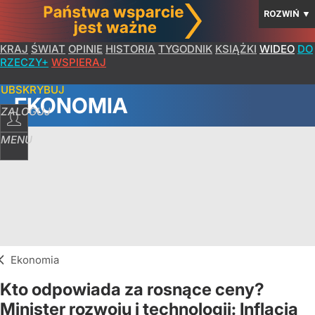
ROZWIŃ
▼
KRAJ
ŚWIAT
OPINIE
HISTORIA
TYGODNIK
KSIĄŻKI
WIDEO
DO
RZECZY+
WSPIERAJ
SUBSKRYBUJ
EKONOMIA
ZALOGUJ
MENU
Ekonomia
Kto odpowiada za rosnące ceny?
Minister rozwoju i technologii: Inflacja