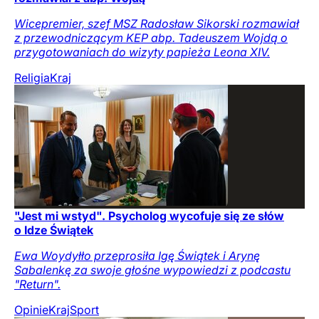
Wicepremier, szef MSZ Radosław Sikorski rozmawiał
z przewodniczącym KEP abp. Tadeuszem Wojdą o
przygotowaniach do wizyty papieża Leona XIV.
Religia
Kraj
"Jest mi wstyd". Psycholog wycofuje się ze słów
o Idze Świątek
Ewa Woydyłło przeprosiła Igę Świątek i Arynę
Sabalenkę za swoje głośne wypowiedzi z podcastu
"Return".
Opinie
Kraj
Sport