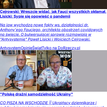
Cejrowski: Wreszcie widać, jak Fauci wszystkich okłamał.
Lisicki: Sypie się opowieść o pandemii
Na jaw wychodzą nowe fakty ws. działalności dr.
Anthony'ego Fauciego, architekta obostrzeń covidowych
na świecie. O bulwersującej sprawie rozmawiają w
"Antysystemie" Paweł Lisicki i Wojciech Cejrowski.
Antysystem
Opinie
Świat
Tylko na DoRzeczy.pl
"Polskę drażni samodzielność Ukrainy"
CO PISZĄ NA WSCHODZIE || Ukraińscy dziennikarze i