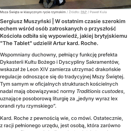
Msza Święta w klasycznym rycie rzymskim
/ Źródło:
PAP
/
Paweł Kula
Sergiusz Muszyński | W ostatnim czasie szerokim
echem wśród osób zatroskanych o przyszłość
Kościoła odbiła się wypowiedź, jakiej brytyjskiemu
"The Tablet" udzielił Artur kard. Roche.
Wspomniany duchowny, pełniący funkcję prefekta
Dykasterii Kultu Bożego i Dyscypliny Sakramentów,
wskazał że Leon XIV zamierza utrzymać drakońskie
regulacje odnoszące się do tradycyjnej Mszy Świętej.
Tym samym w oficjalnych strukturach kościelnych
nadal mają obowiązywać normy
Traditionis custodes
,
uznające posoborową liturgię za „jedyny wyraz lex
orandi rytu rzymskiego”.
Kard. Roche z pewnością wie, co mówi. Ostatecznie,
z racji pełnionego urzędu, jest osobą, która zarówno