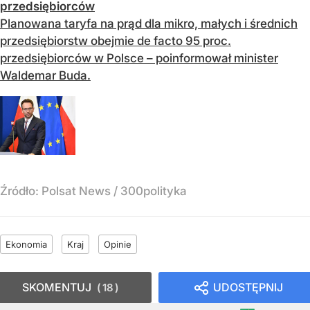
przedsiębiorców
Planowana taryfa na prąd dla mikro, małych i średnich
przedsiębiorstw obejmie de facto 95 proc.
przedsiębiorców w Polsce – poinformował minister
Waldemar Buda.
Źródło:
Polsat News
/
300polityka
Ekonomia
Kraj
Opinie
SKOMENTUJ
UDOSTĘPNIJ
18