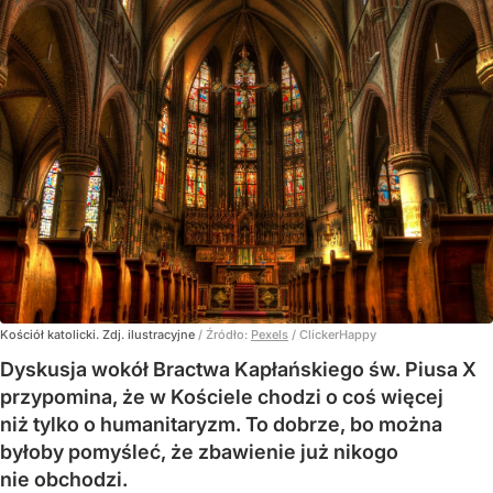
Kościół katolicki. Zdj. ilustracyjne
/ Źródło:
Pexels
/
ClickerHappy
Dyskusja wokół Bractwa Kapłańskiego św. Piusa X
przypomina, że w Kościele chodzi o coś więcej
niż tylko o humanitaryzm. To dobrze, bo można
byłoby pomyśleć, że zbawienie już nikogo
nie obchodzi.