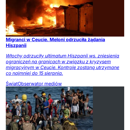
Migranci w Ceucie. Meloni odrzuciła żądania
Hiszpanii
Włochy odrzuciły ultimatum Hiszpanii ws. zniesienia
ograniczeń na granicach w związku z kryzysem
migracyjnym w Ceucie. Kontrole zostaną utrzymane
co najmniej do 15 sierpnia.
Świat
Obserwator mediów