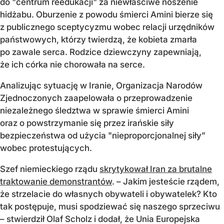
do "centrum reedukacji" za niewłaściwe noszenie
hidżabu. Oburzenie z powodu śmierci Amini bierze się
z publicznego sceptycyzmu wobec relacji urzędników
państwowych, którzy twierdzą, że kobieta zmarła
po zawale serca. Rodzice dziewczyny zapewniają,
że ich córka nie chorowała na serce.
Analizując sytuację w Iranie, Organizacja Narodów
Zjednoczonych zaapelowała o przeprowadzenie
niezależnego śledztwa w sprawie śmierci Amini
oraz o powstrzymanie się przez irańskie siły
bezpieczeństwa od użycia "nieproporcjonalnej siły”
wobec protestujących.
Szef niemieckiego rządu
skrytykował Iran za brutalne
traktowanie demonstrantów
. – Jakim jesteście rządem,
że strzelacie do własnych obywateli i obywatelek? Kto
tak postępuje, musi spodziewać się naszego sprzeciwu
– stwierdził Olaf Scholz i dodał, że Unia Europejska