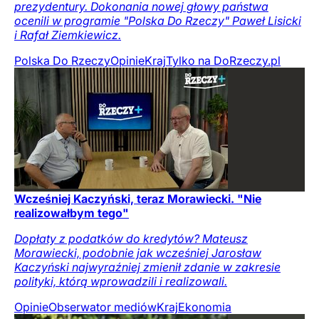
prezydentury. Dokonania nowej głowy państwa
ocenili w programie "Polska Do Rzeczy" Paweł Lisicki
i Rafał Ziemkiewicz.
Polska Do Rzeczy
Opinie
Kraj
Tylko na DoRzeczy.pl
Wcześniej Kaczyński, teraz Morawiecki. "Nie
realizowałbym tego"
Dopłaty z podatków do kredytów? Mateusz
Morawiecki, podobnie jak wcześniej Jarosław
Kaczyński najwyraźniej zmienił zdanie w zakresie
polityki, którą wprowadzili i realizowali.
Opinie
Obserwator mediów
Kraj
Ekonomia