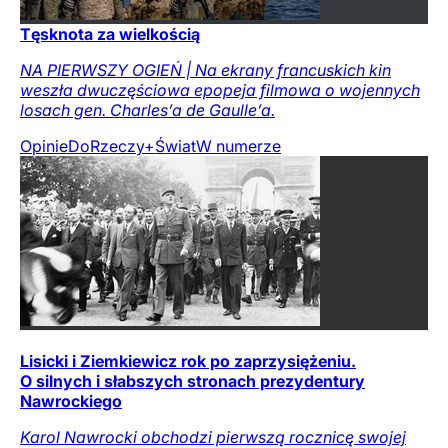
Tęsknota za wielkością
NA PIERWSZY OGIEŃ | Na ekrany francuskich kin
weszła dwuczęściowa epopeja filmowa o wojennych
losach gen. Charles’a de Gaulle’a.
Opinie
DoRzeczy+
Świat
W numerze
Lisicki i Ziemkiewicz rok po zaprzysiężeniu.
O silnych i słabszych stronach prezydentury
Nawrockiego
Karol Nawrocki obchodzi pierwszą rocznicę swojej