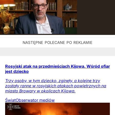
Rosyjski atak na przedmieściach Kijowa. Wśród ofiar
jest dziecko
Trzy osoby, w tym dziecko, zginęły, a kolejne trzy
zostały ranne w rosyjskich atakach powietrznych na
miasto Browary w okolicach Kijowa.
Świat
Obserwator mediów