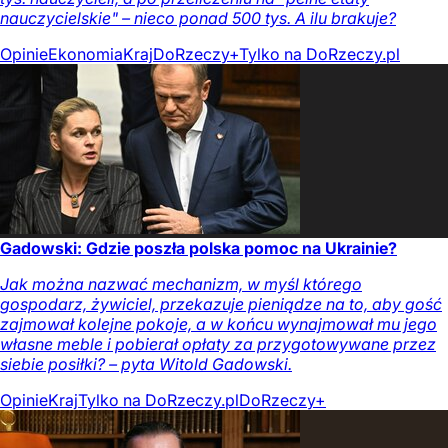
nauczycielskie" – nieco ponad 500 tys. A ilu brakuje?
Opinie
Ekonomia
Kraj
DoRzeczy+
Tylko na DoRzeczy.pl
Gadowski: Gdzie poszła polska pomoc na Ukrainie?
Jak można nazwać mechanizm, w myśl którego
gospodarz, żywiciel, przekazuje pieniądze na to, aby gość
zajmował kolejne pokoje, a w końcu wynajmował mu jego
własne meble i pobierał opłaty za przygotowywane przez
siebie posiłki? – pyta Witold Gadowski.
Opinie
Kraj
Tylko na DoRzeczy.pl
DoRzeczy+