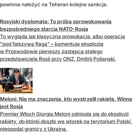
powinna nałożyć na Teheran kolejne sankcje.
Rosyjski dyplomata: To próba sprowokowania
bezpośredniego starcia NATO-Rosja
To wygląda jak klasyczna prowokacja, albo operacja
"pod fałszywą flagą" – komentuje eksplozję
w Przewodowie pierwszy zastępca stałego
przedstawiciela Rosji przy ONZ, Dmitrij Polianski.
Meloni: Nie ma znaczenia, kto wystrzelił rakietę. Winna
jest Rosja
Premier Włoch Giorgia Meloni odniosła się do eksplozji
rakiety, do której doszło we wtorek na terytorium Polski,
nieopodal granicy z Ukrainą.