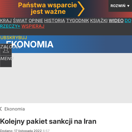
ROZWIŃ
▼
KRAJ
ŚWIAT
OPINIE
HISTORIA
TYGODNIK
KSIĄŻKI
WIDEO
DO
RZECZY+
WSPIERAJ
SUBSKRYBUJ
EKONOMIA
ZALOGUJ
MENU
Ekonomia
Kolejny pakiet sankcji na Iran
Dodano:
17
listopada
2022
6:57