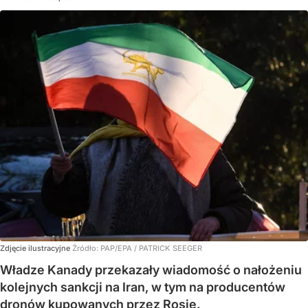
Zdjęcie ilustracyjne
Źródło:
PAP/EPA
/
PATRICK SEEGER
Władze Kanady przekazały wiadomość o nałożeniu
kolejnych sankcji na Iran, w tym na producentów
dronów kupowanych przez Rosję.