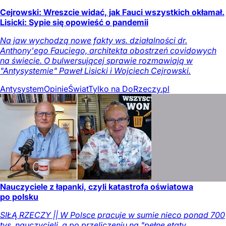
Cejrowski: Wreszcie widać, jak Fauci wszystkich okłamał.
Lisicki: Sypie się opowieść o pandemii
Na jaw wychodzą nowe fakty ws. działalności dr.
Anthony'ego Fauciego, architekta obostrzeń covidowych
na świecie. O bulwersującej sprawie rozmawiają w
"Antysystemie" Paweł Lisicki i Wojciech Cejrowski.
Antysystem
Opinie
Świat
Tylko na DoRzeczy.pl
Nauczyciele z łapanki, czyli katastrofa oświatowa
po polsku
SIŁĄ RZECZY || W Polsce pracuje w sumie nieco ponad 700
tys. nauczycieli, a po przeliczeniu na "pełne etaty