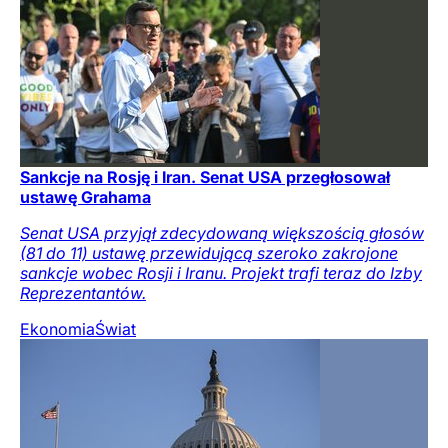
Sankcje na Rosję i Iran. Senat USA przegłosował
ustawę Grahama
Senat USA przyjął zdecydowaną większością głosów
(81 do 11) ustawę przewidującą szeroko zakrojone
sankcje wobec Rosji i Iranu. Projekt trafi teraz do Izby
Reprezentantów.
Ekonomia
Świat