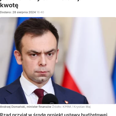
kwotę
Dodano:
28
sierpnia
2024
16:40
Andrzej Domański, minister finansów
Źródło:
KPRM / Krystian Maj
Rząd przyjął w środę projekt ustawy budżetowej