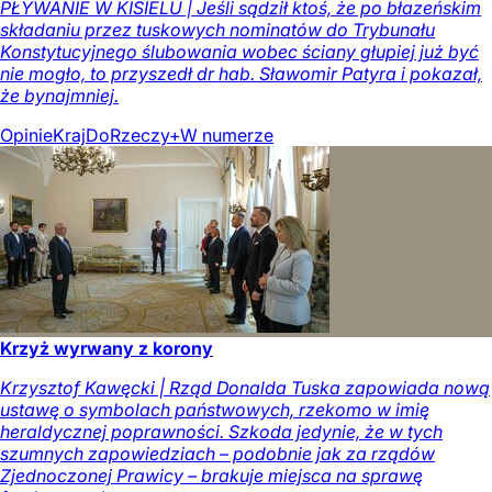
PŁYWANIE W KISIELU | Jeśli sądził ktoś, że po błazeńskim
składaniu przez tuskowych nominatów do Trybunału
Konstytucyjnego ślubowania wobec ściany głupiej już być
nie mogło, to przyszedł dr hab. Sławomir Patyra i pokazał,
że bynajmniej.
Opinie
Kraj
DoRzeczy+
W numerze
Krzyż wyrwany z korony
Krzysztof Kawęcki | Rząd Donalda Tuska zapowiada nową
ustawę o symbolach państwowych, rzekomo w imię
heraldycznej poprawności. Szkoda jedynie, że w tych
szumnych zapowiedziach – podobnie jak za rządów
Zjednoczonej Prawicy – brakuje miejsca na sprawę