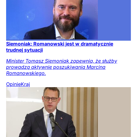
Siemoniak: Romanowski jest w dramatycznie
trudnej sytuacji
Minister Tomasz Siemoniak zapewnia, że służby
prowadzą aktywnie poszukiwania Marcina
Romanowskiego.
Opinie
Kraj