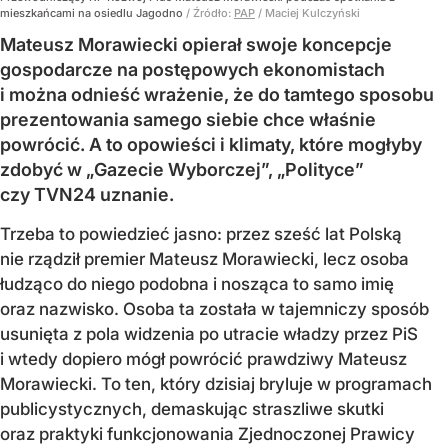
mieszkańcami na osiedlu Jagodno
/ Źródło:
PAP
/
Maciej Kulczyński
Mateusz Morawiecki opierał swoje koncepcje
gospodarcze na postępowych ekonomistach
i można odnieść wrażenie, że do tamtego sposobu
prezentowania samego siebie chce właśnie
powrócić. A to opowieści i klimaty, które mogłyby
zdobyć w „Gazecie Wyborczej”, „Polityce”
czy TVN24 uznanie.
Trzeba to powiedzieć jasno: przez sześć lat Polską
nie rządził premier Mateusz Morawiecki, lecz osoba
łudząco do niego podobna i nosząca to samo imię
oraz nazwisko. Osoba ta została w tajemniczy sposób
usunięta z pola widzenia po utracie władzy przez PiS
i wtedy dopiero mógł powrócić prawdziwy Mateusz
Morawiecki. To ten, który dzisiaj bryluje w programach
publicystycznych, demaskując straszliwe skutki
oraz praktyki funkcjonowania Zjednoczonej Prawicy