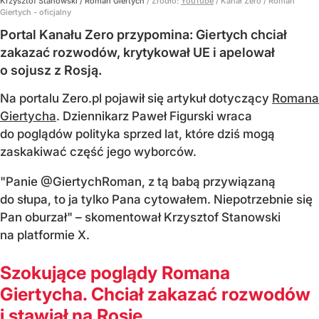
Krzysztof Stanowski / Roman Giertych
/ Źródło:
YouTube
/
Kanał Zero / Roman
Giertych - oficjalny
Portal Kanału Zero przypomina: Giertych chciał
zakazać rozwodów, krytykował UE i apelował
o sojusz z Rosją.
Na portalu Zero.pl pojawił się artykuł dotyczący
Romana
Giertycha
. Dziennikarz Paweł Figurski wraca
do poglądów polityka sprzed lat, które dziś mogą
zaskakiwać część jego wyborców.
"Panie @GiertychRoman, z tą babą przywiązaną
do słupa, to ja tylko Pana cytowałem. Niepotrzebnie się
Pan oburzał" – skomentował Krzysztof Stanowski
na platformie X.
Szokujące poglądy Romana
Giertycha. Chciał zakazać rozwodów
i stawiał na Rosję