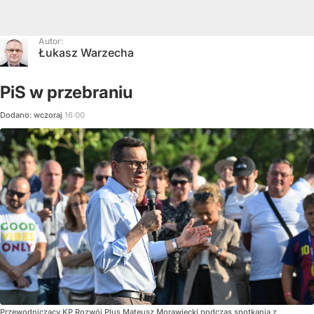
Autor:
Łukasz Warzecha
PiS w przebraniu
Dodano:
wczoraj
16:00
Przewodniczący KP Rozwój Plus Mateusz Morawiecki podczas spotkania z