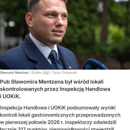
Sławomir Mentzen
/ Źródło:
PAP
/
Tytus Żmijewski
Pub Sławomira Mentzena był wśród lokali
skontrolowanych przez Inspekcję Handlowa
i UOKiK.
Inspekcja Handlowa i UOKiK podsumowały wyniki
kontroli lokali gastronomicznych przeprowadzonych
w pierwszej połowie 2026 r. Inspektorzy odwiedzili
łącznie 317 punktów, nieprawidłowości stwierdzili