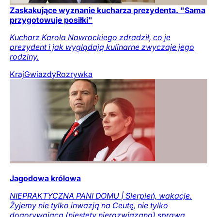
Zaskakujące wyznanie kucharza prezydenta. "Sama
przygotowuje posiłki"
Kucharz Karola Nawrockiego zdradził, co je
prezydent i jak wyglądają kulinarne zwyczaje jego
rodziny.
Kraj
Gwiazdy
Rozrywka
Jagodowa królowa
NIEPRAKTYCZNA PANI DOMU | Sierpień, wakacje.
Żyjemy nie tylko inwazją na Ceutę, nie tylko
dogorywającą (niestety nierozwiązaną) sprawą