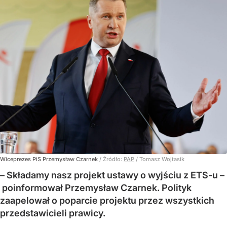
Wiceprezes PiS Przemysław Czarnek
/ Źródło:
PAP
/
Tomasz Wojtasik
– Składamy nasz projekt ustawy o wyjściu z ETS-u –
poinformował Przemysław Czarnek. Polityk
zaapelował o poparcie projektu przez wszystkich
przedstawicieli prawicy.