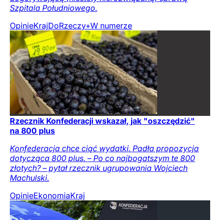
Szpitala Południowego.
Opinie
Kraj
DoRzeczy+
W numerze
Rzecznik Konfederacji wskazał, jak "oszczędzić"
na 800 plus
Konfederacja chce ciąć wydatki. Padła propozycja
dotycząca 800 plus. – Po co najbogatszym te 800
złotych? – pytał rzecznik ugrupowania Wojciech
Machulski.
Opinie
Ekonomia
Kraj