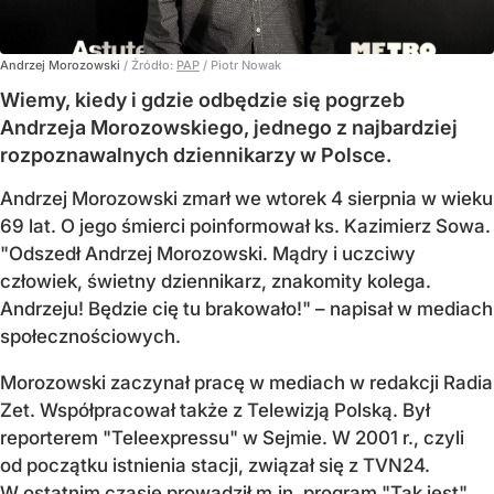
Andrzej Morozowski
/ Źródło:
PAP
/
Piotr Nowak
Wiemy, kiedy i gdzie odbędzie się pogrzeb
Andrzeja Morozowskiego, jednego z najbardziej
rozpoznawalnych dziennikarzy w Polsce.
Andrzej Morozowski zmarł we wtorek 4 sierpnia w wieku
69 lat. O jego śmierci poinformował ks. Kazimierz Sowa.
"Odszedł Andrzej Morozowski. Mądry i uczciwy
człowiek, świetny dziennikarz, znakomity kolega.
Andrzeju! Będzie cię tu brakowało!" – napisał w mediach
społecznościowych.
Morozowski zaczynał pracę w mediach w redakcji Radia
Zet. Współpracował także z Telewizją Polską. Był
reporterem "Teleexpressu" w Sejmie. W 2001 r., czyli
od początku istnienia stacji, związał się z TVN24.
W ostatnim czasie prowadził m.in. program "Tak jest".