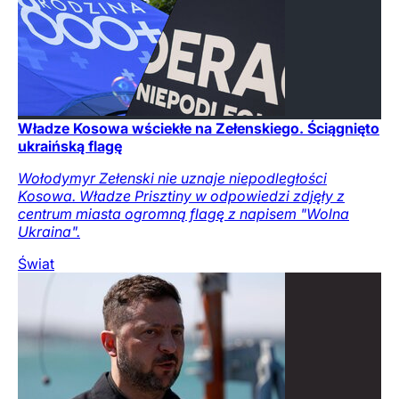
Władze Kosowa wściekłe na Zełenskiego. Ściągnięto
ukraińską flagę
Wołodymyr Zełenski nie uznaje niepodległości
Kosowa. Władze Prisztiny w odpowiedzi zdjęły z
centrum miasta ogromną flagę z napisem "Wolna
Ukraina".
Świat