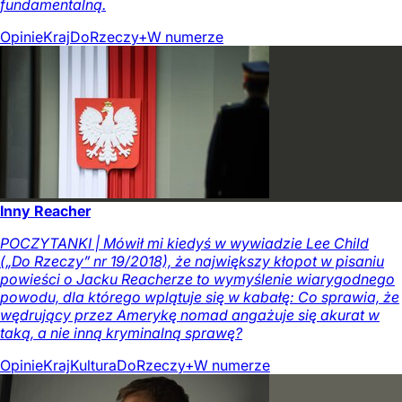
fundamentalną.
Opinie
Kraj
DoRzeczy+
W numerze
Inny Reacher
POCZYTANKI | Mówił mi kiedyś w wywiadzie Lee Child
(„Do Rzeczy” nr 19/2018), że największy kłopot w pisaniu
powieści o Jacku Reacherze to wymyślenie wiarygodnego
powodu, dla którego wplątuje się w kabałę: Co sprawia, że
wędrujący przez Amerykę nomad angażuje się akurat w
taką, a nie inną kryminalną sprawę?
Opinie
Kraj
Kultura
DoRzeczy+
W numerze