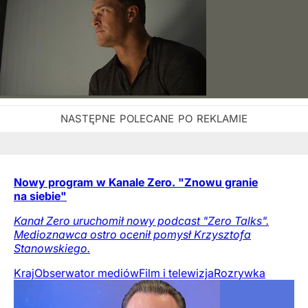
Nowy program w Kanale Zero. "Znowu granie
na siebie"
Kanał Zero uruchomił nowy podcast "Zero Talks".
Medioznawca ostro ocenił pomysł Krzysztofa
Stanowskiego.
Kraj
Obserwator mediów
Film i telewizja
Rozrywka