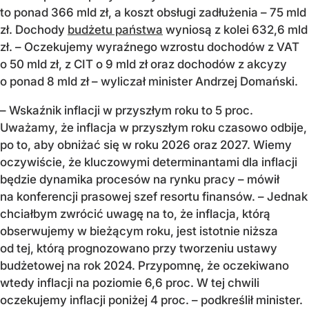
to ponad 366 mld zł, a koszt obsługi zadłużenia – 75 mld
zł. Dochody
budżetu państwa
wyniosą z kolei 632,6 mld
zł. – Oczekujemy wyraźnego wzrostu dochodów z VAT
o 50 mld zł, z CIT o 9 mld zł oraz dochodów z akcyzy
o ponad 8 mld zł – wyliczał minister Andrzej Domański.
– Wskaźnik inflacji w przyszłym roku to 5 proc.
Uważamy, że inflacja w przyszłym roku czasowo odbije,
po to, aby obniżać się w roku 2026 oraz 2027. Wiemy
oczywiście, że kluczowymi determinantami dla inflacji
będzie dynamika procesów na rynku pracy – mówił
na konferencji prasowej szef resortu finansów. – Jednak
chciałbym zwrócić uwagę na to, że inflacja, którą
obserwujemy w bieżącym roku, jest istotnie niższa
od tej, którą prognozowano przy tworzeniu ustawy
budżetowej na rok 2024. Przypomnę, że oczekiwano
wtedy inflacji na poziomie 6,6 proc. W tej chwili
oczekujemy inflacji poniżej 4 proc. – podkreślił minister.