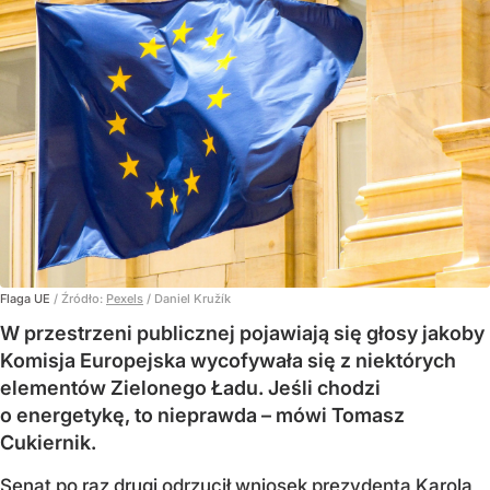
Flaga UE
/ Źródło:
Pexels
/
Daniel Kružík
W przestrzeni publicznej pojawiają się głosy jakoby
Komisja Europejska wycofywała się z niektórych
elementów Zielonego Ładu. Jeśli chodzi
o energetykę, to nieprawda – mówi Tomasz
Cukiernik.
Senat po raz drugi
odrzucił wniosek prezydenta
Karola