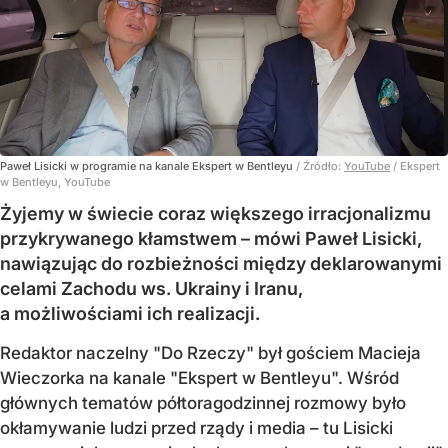
Paweł Lisicki w programie na kanale Ekspert w Bentleyu
/ Źródło:
YouTube
/
Ekspert
w Bentleyu, YouTube
Żyjemy w świecie coraz większego irracjonalizmu
przykrywanego kłamstwem – mówi Paweł Lisicki,
nawiązując do rozbieżności między deklarowanymi
celami Zachodu ws. Ukrainy i Iranu,
a możliwościami ich realizacji.
Redaktor naczelny "Do Rzeczy" był gościem Macieja
Wieczorka na kanale "Ekspert w Bentleyu". Wśród
głównych tematów półtoragodzinnej rozmowy było
okłamywanie ludzi przed rządy i media – tu Lisicki