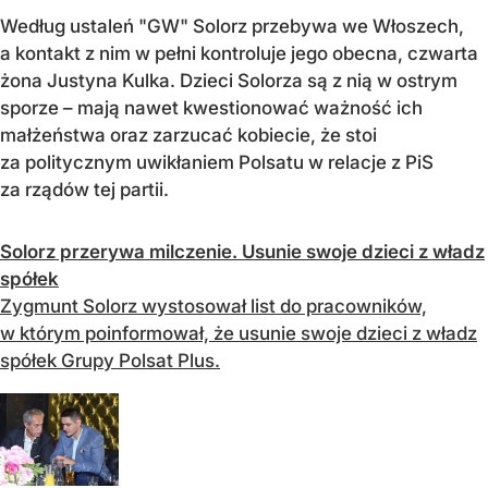
Według ustaleń "GW" Solorz przebywa we Włoszech,
a kontakt z nim w pełni kontroluje jego obecna, czwarta
żona Justyna Kulka. Dzieci Solorza są z nią w ostrym
sporze – mają nawet kwestionować ważność ich
małżeństwa oraz zarzucać kobiecie, że stoi
za politycznym uwikłaniem Polsatu w relacje z PiS
za rządów tej partii.
Solorz przerywa milczenie. Usunie swoje dzieci z władz
spółek
Zygmunt Solorz wystosował list do pracowników,
w którym poinformował, że usunie swoje dzieci z władz
spółek Grupy Polsat Plus.