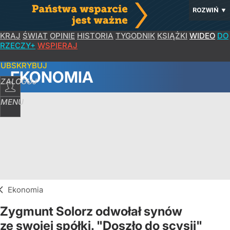
ROZWIŃ
▼
KRAJ
ŚWIAT
OPINIE
HISTORIA
TYGODNIK
KSIĄŻKI
WIDEO
DO
RZECZY+
WSPIERAJ
SUBSKRYBUJ
EKONOMIA
ZALOGUJ
MENU
Ekonomia
Zygmunt Solorz odwołał synów
ze swojej spółki. "Doszło do scysji"