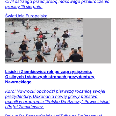
Civil ostrzega przed próbą masowego przekroczenia
granicy 15 sierpnia.
Świat
Unia Europejska
Lisicki i Ziemkiewicz rok po zaprzysiężeniu.
O silnych i słabszych stronach prezydentury
Nawrockiego
Karol Nawrocki obchodzi pierwszą rocznicę swojej
prezydentury. Dokonania nowej głowy państwa
ocenili w programie "Polska Do Rzeczy" Paweł Lisicki
i Rafał Ziemkiewicz.