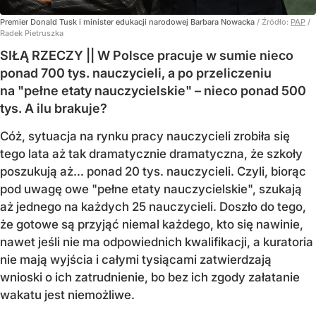
Premier Donald Tusk i minister edukacji narodowej Barbara Nowacka
/ Źródło:
PAP
/
Radek Pietruszka
SIŁĄ RZECZY || W Polsce pracuje w sumie nieco
ponad 700 tys. nauczycieli, a po przeliczeniu
na "pełne etaty nauczycielskie" – nieco ponad 500
tys. A ilu brakuje?
Cóż, sytuacja na rynku pracy nauczycieli zrobiła się
tego lata aż tak dramatycznie dramatyczna, że szkoły
poszukują aż… ponad 20 tys. nauczycieli. Czyli, biorąc
pod uwagę owe "pełne etaty nauczycielskie", szukają
aż jednego na każdych 25 nauczycieli. Doszło do tego,
że gotowe są przyjąć niemal każdego, kto się nawinie,
nawet jeśli nie ma odpowiednich kwalifikacji, a kuratoria
nie mają wyjścia i całymi tysiącami zatwierdzają
wnioski o ich zatrudnienie, bo bez ich zgody załatanie
wakatu jest niemożliwe.