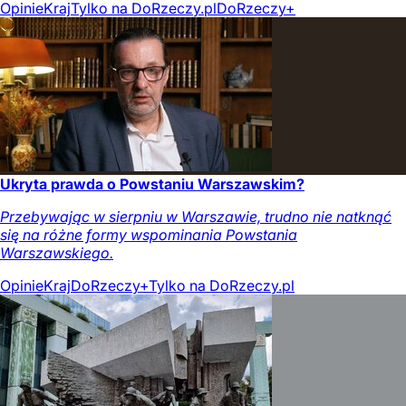
Opinie
Kraj
Tylko na DoRzeczy.pl
DoRzeczy+
Ukryta prawda o Powstaniu Warszawskim?
Przebywając w sierpniu w Warszawie, trudno nie natknąć
się na różne formy wspominania Powstania
Warszawskiego.
Opinie
Kraj
DoRzeczy+
Tylko na DoRzeczy.pl