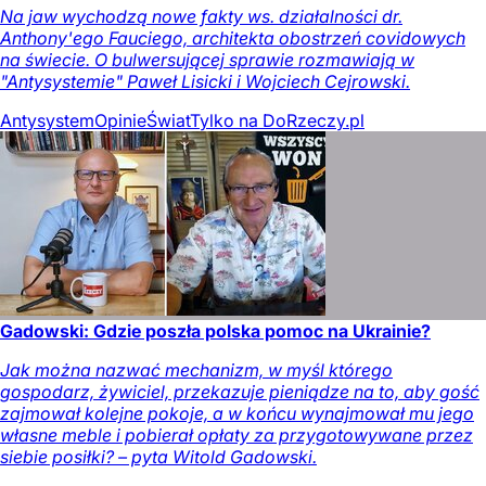
Na jaw wychodzą nowe fakty ws. działalności dr.
Anthony'ego Fauciego, architekta obostrzeń covidowych
na świecie. O bulwersującej sprawie rozmawiają w
"Antysystemie" Paweł Lisicki i Wojciech Cejrowski.
Antysystem
Opinie
Świat
Tylko na DoRzeczy.pl
Gadowski: Gdzie poszła polska pomoc na Ukrainie?
Jak można nazwać mechanizm, w myśl którego
gospodarz, żywiciel, przekazuje pieniądze na to, aby gość
zajmował kolejne pokoje, a w końcu wynajmował mu jego
własne meble i pobierał opłaty za przygotowywane przez
siebie posiłki? – pyta Witold Gadowski.