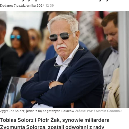
Dodano:
7
października
2024
12:39
Zygmunt Solorz, jeden z najbogatszych Polaków
Źródło:
PAP
/
Marcin Gadomski
Tobias Solorz i Piotr Żak, synowie miliardera
Zygmunta Solorza, zostali odwołani z rady