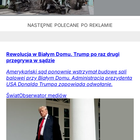
Rewolucja w Białym Domu. Trump po raz drugi
przegrywa w sądzie
Amerykański sąd ponownie wstrzymał budowę sali
balowej przy Białym Domu. Administracja prezydenta
USA Donalda Trumpa zapowiada odwołanie.
Świat
Obserwator mediów