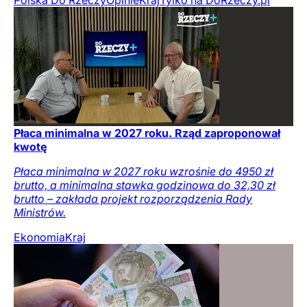
Polska Do Rzeczy
Opinie
Kraj
Tylko na DoRzeczy.pl
Płaca minimalna w 2027 roku. Rząd zaproponował
kwotę
Płaca minimalna w 2027 roku wzrośnie do 4950 zł
brutto, a minimalna stawka godzinowa do 32,30 zł
brutto – zakłada projekt rozporządzenia Rady
Ministrów.
Ekonomia
Kraj