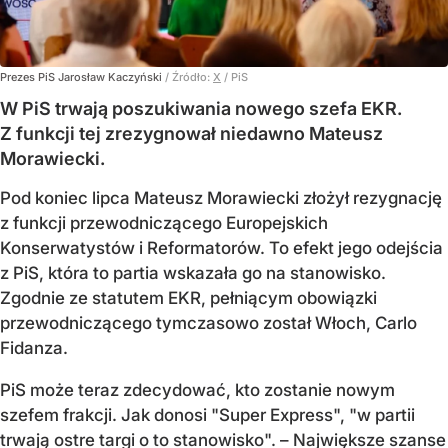
Prezes PiS Jarosław Kaczyński
/ Źródło:
X
/
PiS
W PiS trwają poszukiwania nowego szefa EKR.
Z funkcji tej zrezygnował niedawno Mateusz
Morawiecki.
Pod koniec lipca Mateusz Morawiecki złożył rezygnację
z funkcji przewodniczącego Europejskich
Konserwatystów i Reformatorów. To efekt jego odejścia
z PiS, która to partia wskazała go na stanowisko.
Zgodnie ze statutem EKR, pełniącym obowiązki
przewodniczącego tymczasowo został Włoch, Carlo
Fidanza.
PiS może teraz zdecydować, kto zostanie nowym
szefem frakcji. Jak donosi "Super Express", "w partii
trwają ostre targi o to stanowisko". – Największe szanse