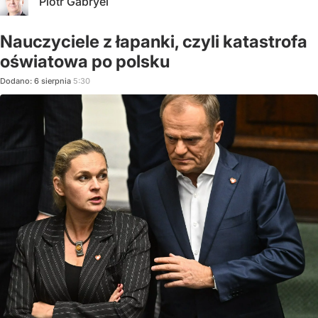
Piotr Gabryel
Nauczyciele z łapanki, czyli katastrofa
oświatowa po polsku
Dodano:
6
sierpnia
5:30