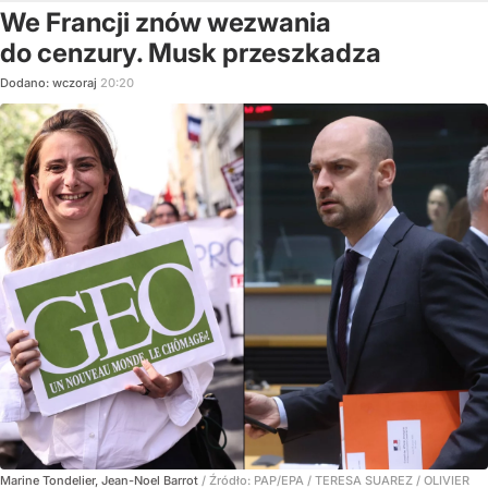
We Francji znów wezwania
do cenzury. Musk przeszkadza
Dodano:
wczoraj
20:20
Marine Tondelier, Jean-Noel Barrot
/ Źródło:
PAP/EPA
/
TERESA SUAREZ / OLIVIER