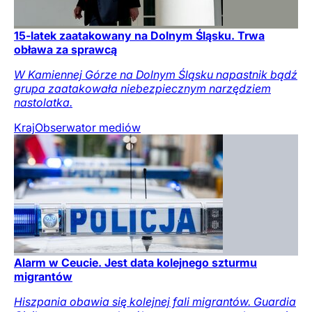
15-latek zaatakowany na Dolnym Śląsku. Trwa
obława za sprawcą
W Kamiennej Górze na Dolnym Śląsku napastnik bądź
grupa zaatakowała niebezpiecznym narzędziem
nastolatka.
Kraj
Obserwator mediów
Alarm w Ceucie. Jest data kolejnego szturmu
migrantów
Hiszpania obawia się kolejnej fali migrantów. Guardia