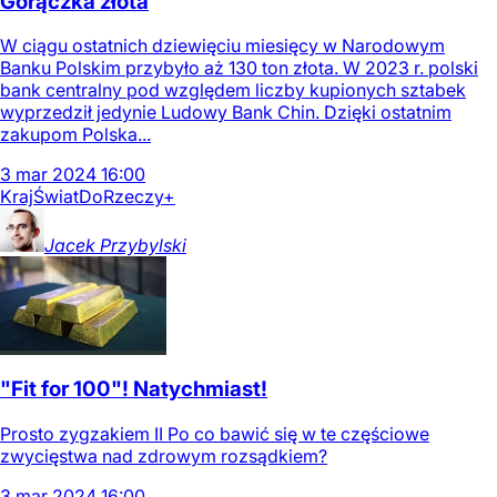
Gorączka złota
W ciągu ostatnich dziewięciu miesięcy w Narodowym
Banku Polskim przybyło aż 130 ton złota. W 2023 r. polski
bank centralny pod względem liczby kupionych sztabek
wyprzedził jedynie Ludowy Bank Chin. Dzięki ostatnim
zakupom Polska...
3
mar
2024
16:00
Kraj
Świat
DoRzeczy+
Jacek
Przybylski
"Fit for 100"! Natychmiast!
Prosto zygzakiem II Po co bawić się w te częściowe
zwycięstwa nad zdrowym rozsądkiem?
3
mar
2024
16:00