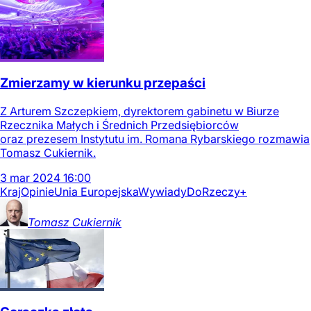
Zmierzamy w kierunku przepaści
Z Arturem Szczepkiem, dyrektorem gabinetu w Biurze
Rzecznika Małych i Średnich Przedsiębiorców
oraz prezesem Instytutu im. Romana Rybarskiego rozmawia
Tomasz Cukiernik.
3
mar
2024
16:00
Kraj
Opinie
Unia Europejska
Wywiady
DoRzeczy+
Tomasz
Cukiernik