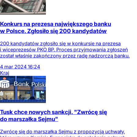
Konkurs na prezesa największego banku
w Polsce. Zgłosiło się 200 kandydatów
200 kandydatów zgłosiło się w konkursie na prezesa
i wiceprezesów PKO BP. Proces przyjmowania zgłoszeń
został właśnie zakończony przez radę nadzorczą banku.
4
mar
2024
16:24
Kraj
Tusk chce nowych sankcji. "Zwrócę się
do marszałka Sejmu"
Zwrócę się do marszałka Sejmu z propozycją uchwały,