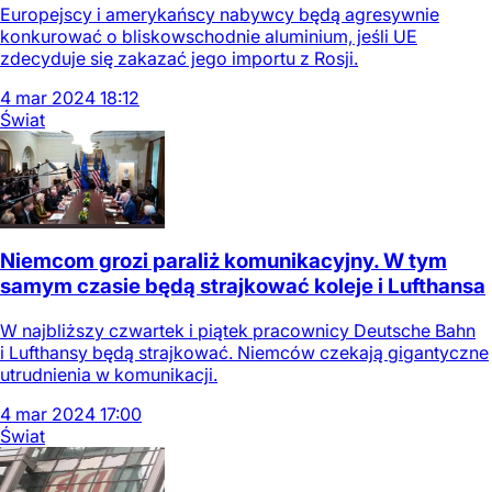
Europejscy i amerykańscy nabywcy będą agresywnie
konkurować o bliskowschodnie aluminium, jeśli UE
zdecyduje się zakazać jego importu z Rosji.
4
mar
2024
18:12
Świat
Niemcom grozi paraliż komunikacyjny. W tym
samym czasie będą strajkować koleje i Lufthansa
W najbliższy czwartek i piątek pracownicy Deutsche Bahn
i Lufthansy będą strajkować. Niemców czekają gigantyczne
utrudnienia w komunikacji.
4
mar
2024
17:00
Świat