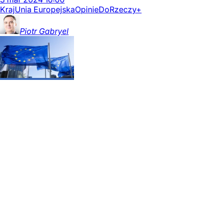
Kraj
Unia Europejska
Opinie
DoRzeczy+
Piotr
Gabryel