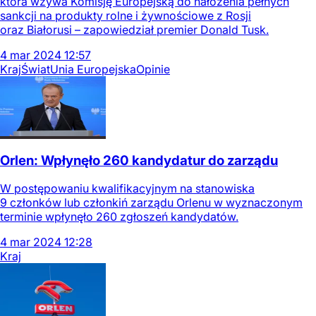
która wzywa Komisję Europejską do nałożenia pełnych
sankcji na produkty rolne i żywnościowe z Rosji
oraz Białorusi – zapowiedział premier Donald Tusk.
4
mar
2024
12:57
Kraj
Świat
Unia Europejska
Opinie
Orlen: Wpłynęło 260 kandydatur do zarządu
W postępowaniu kwalifikacyjnym na stanowiska
9 członków lub członkiń zarządu Orlenu w wyznaczonym
terminie wpłynęło 260 zgłoszeń kandydatów.
4
mar
2024
12:28
Kraj