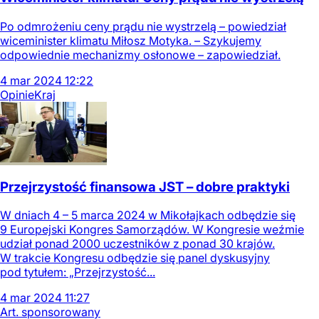
Po odmrożeniu ceny prądu nie wystrzelą – powiedział
wiceminister klimatu Miłosz Motyka. – Szykujemy
odpowiednie mechanizmy osłonowe – zapowiedział.
4
mar
2024
12:22
Opinie
Kraj
Przejrzystość finansowa JST – dobre praktyki
W dniach 4 – 5 marca 2024 w Mikołajkach odbędzie się
9 Europejski Kongres Samorządów. W Kongresie weźmie
udział ponad 2000 uczestników z ponad 30 krajów.
W trakcie Kongresu odbędzie się panel dyskusyjny
pod tytułem: „Przejrzystość...
4
mar
2024
11:27
Art. sponsorowany