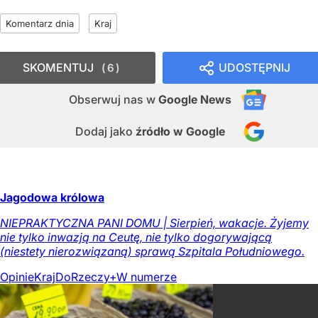
Komentarz dnia
Kraj
SKOMENTUJ
UDOSTĘPNIJ
6
Obserwuj nas
w
Google News
Dodaj jako
źródło w Google
Jagodowa królowa
NIEPRAKTYCZNA PANI DOMU | Sierpień, wakacje. Żyjemy
nie tylko inwazją na Ceutę, nie tylko dogorywającą
(niestety nierozwiązaną) sprawą Szpitala Południowego.
Opinie
Kraj
DoRzeczy+
W numerze