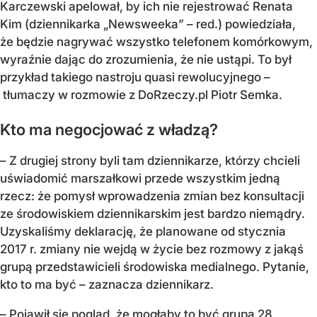
Karczewski apelował, by ich nie rejestrować Renata
Kim (dziennikarka „Newsweeka” – red.) powiedziała,
że będzie nagrywać wszystko telefonem komórkowym,
wyraźnie dając do zrozumienia, że nie ustąpi. To był
przykład takiego nastroju quasi rewolucyjnego –
tłumaczy w rozmowie z DoRzeczy.pl Piotr Semka.
Kto ma negocjować z władzą?
– Z drugiej strony byli tam dziennikarze, którzy chcieli
uświadomić marszałkowi przede wszystkim jedną
rzecz: że pomysł wprowadzenia zmian bez konsultacji
ze środowiskiem dziennikarskim jest bardzo niemądry.
Uzyskaliśmy deklarację, że planowane od stycznia
2017 r. zmiany nie wejdą w życie bez rozmowy z jakąś
grupą przedstawicieli środowiska medialnego. Pytanie,
kto to ma być – zaznacza dziennikarz.
– Pojawił się pogląd, że mogłaby to być grupa 28