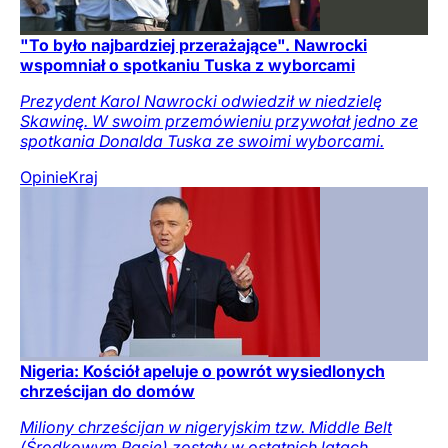
"To było najbardziej przerażające". Nawrocki
wspomniał o spotkaniu Tuska z wyborcami
Prezydent Karol Nawrocki odwiedził w niedzielę
Skawinę. W swoim przemówieniu przywołał jedno ze
spotkania Donalda Tuska ze swoimi wyborcami.
Opinie
Kraj
Nigeria: Kościół apeluje o powrót wysiedlonych
chrześcijan do domów
Miliony chrześcijan w nigeryjskim tzw. Middle Belt
(Środkowym Pasie) zostały w ostatnich latach