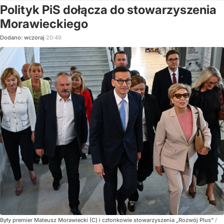
Polityk PiS dołącza do stowarzyszenia
Morawieckiego
Dodano:
wczoraj
20:49
Były premier Mateusz Morawiecki (C) i członkowie stowarzyszenia „Rozwój Plus”
/