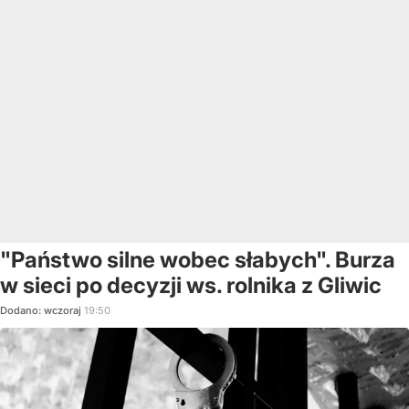
"Państwo silne wobec słabych". Burza
w sieci po decyzji ws. rolnika z Gliwic
Dodano:
wczoraj
19:50