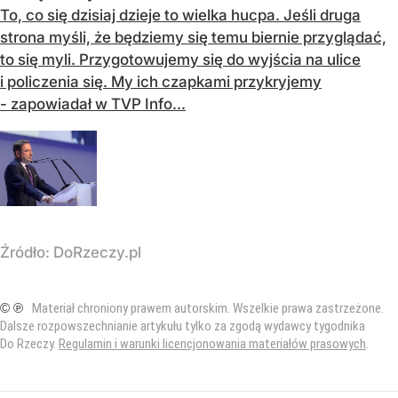
To, co się dzisiaj dzieje to wielka hucpa. Jeśli druga
strona myśli, że będziemy się temu biernie przyglądać,
to się myli. Przygotowujemy się do wyjścia na ulice
i policzenia się. My ich czapkami przykryjemy
- zapowiadał w TVP Info...
Źródło:
DoRzeczy.pl
© ℗
Materiał chroniony prawem autorskim. Wszelkie prawa zastrzeżone.
Dalsze rozpowszechnianie artykułu tylko za zgodą wydawcy tygodnika
Do Rzeczy.
Regulamin i warunki licencjonowania materiałów prasowych
.