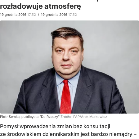
rozładowuje atmosferę
19
grudnia
2016
17:52
/
19
grudnia
2016
17:52
Piotr Semka, publicysta "Do Rzeczy"
Źródło:
PAP/Arek Markowicz
Pomysł wprowadzenia zmian bez konsultacji
ze środowiskiem dziennikarskim jest bardzo niemądry –