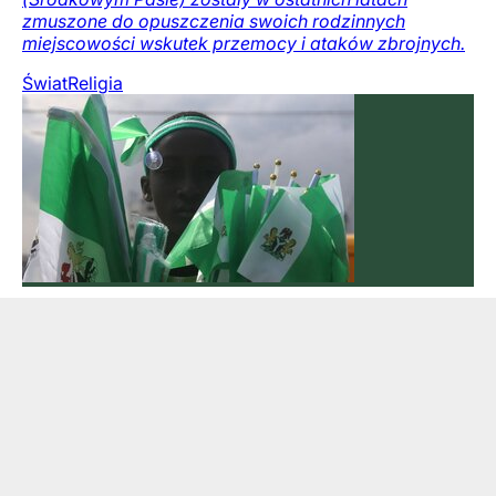
zmuszone do opuszczenia swoich rodzinnych
miejscowości wskutek przemocy i ataków zbrojnych.
Świat
Religia