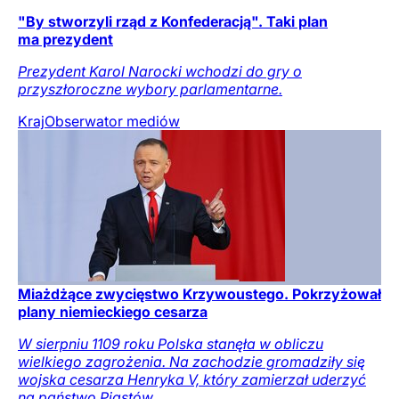
"By stworzyli rząd z Konfederacją". Taki plan
ma prezydent
Prezydent Karol Narocki wchodzi do gry o
przyszłoroczne wybory parlamentarne.
Kraj
Obserwator mediów
Miażdżące zwycięstwo Krzywoustego. Pokrzyżował
plany niemieckiego cesarza
W sierpniu 1109 roku Polska stanęła w obliczu
wielkiego zagrożenia. Na zachodzie gromadziły się
wojska cesarza Henryka V, który zamierzał uderzyć
na państwo Piastów.