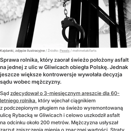
Kajdanki, zdjęcie ilustracyjne
/ Źródło:
Pexels
/
mehmetakifarts
Sprawa rolnika, który zaorał świeżo położony asfalt
na jednej z ulic w Gliwicach obiegła Polskę. Jednak
jeszcze większe kontrowersje wywołała decyzja
sądu wobec mężczyzny.
Sąd
zdecydował o 3-miesięcznym areszcie dla 60-
letniego rolnika
, który wjechał ciągnikiem
z podczepionym pługiem na świeżo wyremontowaną
ulicę Rybacką w Gliwicach i celowo uszkodził asfalt
na odcinku około 200 metrów. Mężczyzna usłyszał
zarzut zniszczenia mienia o znacznej wartości. Straty