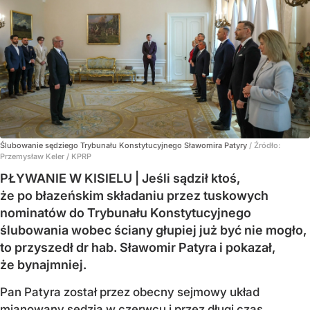
Ślubowanie sędziego Trybunału Konstytucyjnego Sławomira Patyry
/ Źródło:
Przemysław Keler / KPRP
PŁYWANIE W KISIELU | Jeśli sądził ktoś,
że po błazeńskim składaniu przez tuskowych
nominatów do Trybunału Konstytucyjnego
ślubowania wobec ściany głupiej już być nie mogło,
to przyszedł dr hab. Sławomir Patyra i pokazał,
że bynajmniej.
Pan Patyra został przez obecny sejmowy układ
mianowany sędzią w czerwcu i przez długi czas