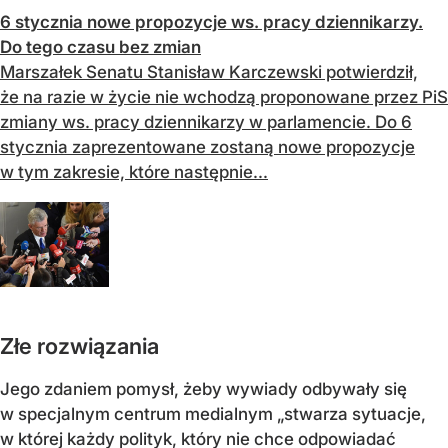
6 stycznia nowe propozycje ws. pracy dziennikarzy.
Do tego czasu bez zmian
Marszałek Senatu Stanisław Karczewski potwierdził,
że na razie w życie nie wchodzą proponowane przez PiS
zmiany ws. pracy dziennikarzy w parlamencie. Do 6
stycznia zaprezentowane zostaną nowe propozycje
w tym zakresie, które następnie...
Złe rozwiązania
Jego zdaniem pomysł, żeby wywiady odbywały się
w specjalnym centrum medialnym „stwarza sytuacje,
w której każdy polityk, który nie chce odpowiadać