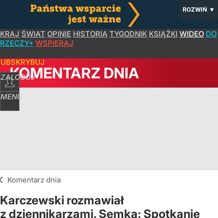
ROZWIŃ
▼
KRAJ
ŚWIAT
OPINIE
HISTORIA
TYGODNIK
KSIĄŻKI
WIDEO
DO
RZECZY+
WSPIERAJ
SUBSKRYBUJ
KOMENTARZ DNIA
ZALOGUJ
MENU
Komentarz dnia
Karczewski rozmawiał
z dziennikarzami. Semka: Spotkanie