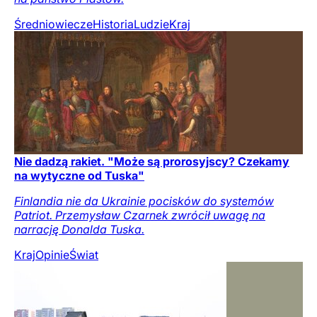
Średniowiecze
Historia
Ludzie
Kraj
Nie dadzą rakiet. "Może są prorosyjscy? Czekamy
na wytyczne od Tuska"
Finlandia nie da Ukrainie pocisków do systemów
Patriot. Przemysław Czarnek zwrócił uwagę na
narrację Donalda Tuska.
Kraj
Opinie
Świat