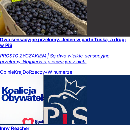
Dwa sensacyjne przełomy. Jeden w partii Tuska, a drugi
w PiS
PROSTO ZYGZAKIEM | Są dwa wielkie, sensacyjne
przełomy. Najpierw o pierwszym z nich.
Opinie
Kraj
DoRzeczy+
W numerze
Inny Reacher