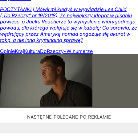
POCZYTANKI | Mówił mi kiedyś w wywiadzie Lee Child
(„Do Rzeczy” nr 19/2018), że największy kłopot w pisaniu
powieści o Jacku Reacherze to wymyślenie wiarygodnego
powodu, dla którego wplątuje się w kabałę: Co sprawia, że
wędrujący przez Amerykę nomad angażuje się akurat w
taką, a nie inną kryminalną sprawę?
Opinie
Kraj
Kultura
DoRzeczy+
W numerze