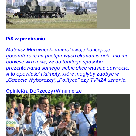
PiS w przebraniu
Mateusz Morawiecki opierał swoje koncepcje
gospodarcze na postępowych ekonomistach i można
odnieść wrażenie, że do tamtego sposobu
prezentowania samego siebie chce właśnie powrócić.
A to opowieści i klimaty, które mogłyby zdobyć w
„Gazecie Wyborczej”, „Polityce” czy TVN24 uznanie.
Opinie
Kraj
DoRzeczy+
W numerze