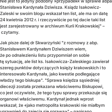
Nie jest to jedyny podobny »przypadek« w sprawie abpa
Stanisława Kardynała Dziwisza. Ksiądz Isakowicz-
Zaleski w swoim blogu wskazał ten list, ale ma on datę
24 kwietnia 2012 r. i rzeczywiście po tej dacie taki list
jest zarejestrowany w archiwum Kurii Krakowskiej" –
czytamy.
Jak pisze dalej dr Skwarzyński "z rozmowy z abp.
Stanisławem Kardynałem Dziwiszem wiem,
że po odnalezieniu listu przypomniał on sobie
tę sytuację, ale list ks. Isakowicza-Zaleskiego zawierał
szereg punktów dotyczących księży krakowskich i to
interesowało Kardynała, jako kwestie podlegające
władzy tego biskupa". "Sprawa księdza sąsiedniej
diecezji została przekazana właściwemu Biskupowi,
co jest oczywiste, że tego typu sprawy przekazuje się
organowi właściwemu. Kardynał jednak wprost
wskazał, że «jako metropolita krakowski nie miałbym
uprawnień do zajęcia się sprawą»" – napisano