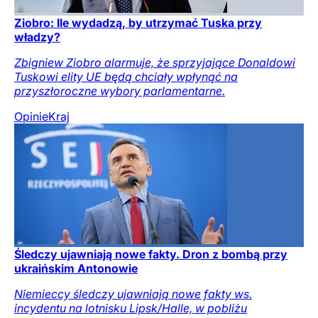
Ziobro: Ile wydadzą, by utrzymać Tuska przy
władzy?
Zbigniew Ziobro alarmuje, że sprzyjające Donaldowi
Tuskowi elity UE będą chciały wpłynąć na
przyszłoroczne wybory parlamentarne.
Opinie
Kraj
Śledczy ujawniają nowe fakty. Dron z bombą przy
ukraińskim Antonowie
Niemieccy śledczy ujawniają nowe fakty ws.
incydentu na lotnisku Lipsk/Halle, w pobliżu