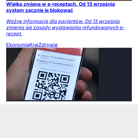
Wielka zmiana w e-receptach. Od 13 września
system zacznie je blokować
Ważne informacje dla pacjentów. Od 13 września
zmienią się zasady wystawiania refundowanych e-
recept.
Ekonomia
Kraj
Zdrowie