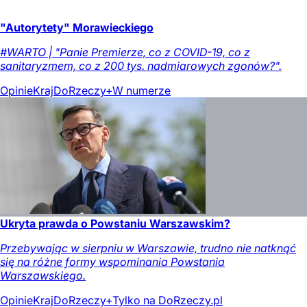
"Autorytety" Morawieckiego
#WARTO | "Panie Premierze, co z COVID-19, co z
sanitaryzmem, co z 200 tys. nadmiarowych zgonów?".
Opinie
Kraj
DoRzeczy+
W numerze
Ukryta prawda o Powstaniu Warszawskim?
Przebywając w sierpniu w Warszawie, trudno nie natknąć
się na różne formy wspominania Powstania
Warszawskiego.
Opinie
Kraj
DoRzeczy+
Tylko na DoRzeczy.pl