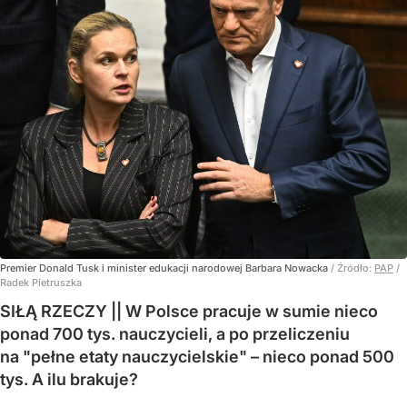
Premier Donald Tusk i minister edukacji narodowej Barbara Nowacka
/ Źródło:
PAP
/
Radek Pietruszka
SIŁĄ RZECZY || W Polsce pracuje w sumie nieco
ponad 700 tys. nauczycieli, a po przeliczeniu
na "pełne etaty nauczycielskie" – nieco ponad 500
tys. A ilu brakuje?