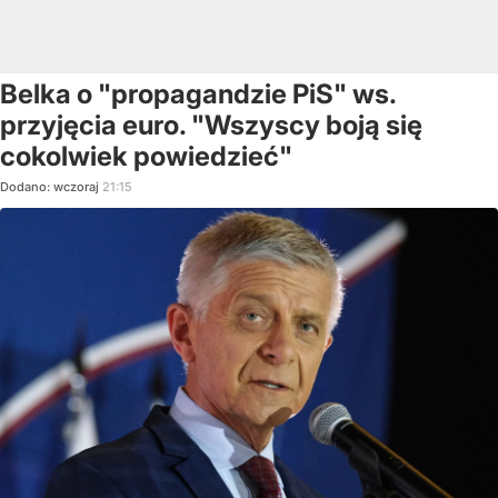
Belka o "propagandzie PiS" ws.
przyjęcia euro. "Wszyscy boją się
cokolwiek powiedzieć"
Dodano:
wczoraj
21:15