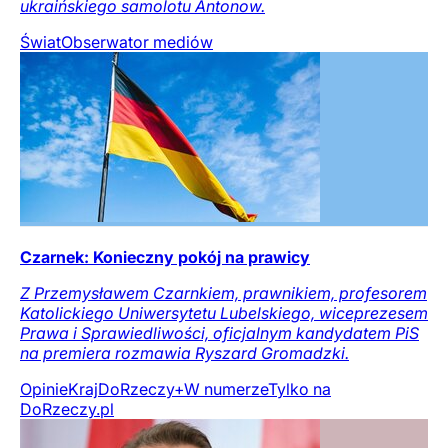
ukraińskiego samolotu Antonow.
Świat
Obserwator mediów
Czarnek: Konieczny pokój na prawicy
Z Przemysławem Czarnkiem, prawnikiem, profesorem
Katolickiego Uniwersytetu Lubelskiego, wiceprezesem
Prawa i Sprawiedliwości, oficjalnym kandydatem PiS
na premiera rozmawia Ryszard Gromadzki.
Opinie
Kraj
DoRzeczy+
W numerze
Tylko na
DoRzeczy.pl