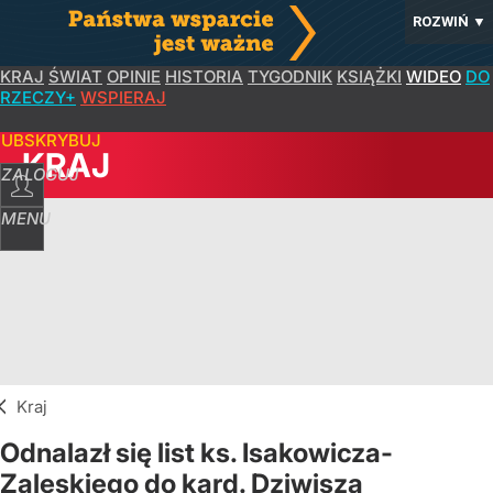
ROZWIŃ
▼
KRAJ
ŚWIAT
OPINIE
HISTORIA
TYGODNIK
KSIĄŻKI
WIDEO
DO
RZECZY+
WSPIERAJ
SUBSKRYBUJ
KRAJ
ZALOGUJ
MENU
Kraj
Odnalazł się list ks. Isakowicza-
Zaleskiego do kard. Dziwisza