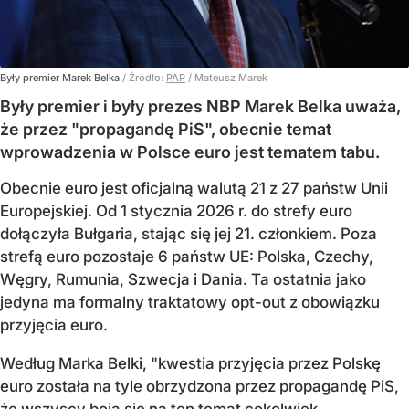
Były premier Marek Belka
/ Źródło:
PAP
/
Mateusz Marek
Były premier i były prezes NBP Marek Belka uważa,
że przez "propagandę PiS", obecnie temat
wprowadzenia w Polsce euro jest tematem tabu.
Obecnie euro jest oficjalną walutą 21 z 27 państw Unii
Europejskiej. Od 1 stycznia 2026 r. do strefy euro
dołączyła Bułgaria, stając się jej 21. członkiem.
Poza
strefą euro pozostaje 6 państw UE:
Polska, Czechy,
Węgry, Rumunia, Szwecja i Dania
. Ta ostatnia jako
jedyna ma formalny traktatowy opt-out z obowiązku
przyjęcia euro.
Według Marka Belki, "kwestia przyjęcia przez Polskę
euro została na tyle obrzydzona przez propagandę PiS,