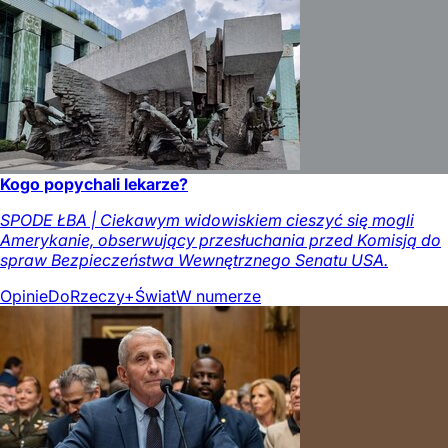
Kogo popychali lekarze?
SPODE ŁBA | Ciekawym widowiskiem cieszyć się mogli
Amerykanie, obserwujący przesłuchania przed Komisją do
spraw Bezpieczeństwa Wewnętrznego Senatu USA.
Opinie
DoRzeczy+
Świat
W numerze