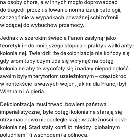
na osoby chore, a w innych mogło doprowadzać
do tragedii przez usiłowanie normalizacji patologii,
szczególnie w wypadkach poważnej schizofrenii
wiodącej do wybuchów przemocy.
Jednak w szerokim świecie Fanon zasłynął jako
teoretyk i – do mniejszego stopnia – praktyk walki anty-
kolonialnej. Twierdził, że dekolonizacja nie kończy się
gdy siłom tubylczym uda się wpłynąć na potęgi
kolonialne aby te wycofały się i nadały niepodległość
swoim byłym terytoriom uzależnionym – częstokroć
w kontekście krwawych wojen, jakimi dla Francji był
Wietnam i Algieria.
Dekolonizacja musi trwać, bowiem państwa
imperialistyczne, byłe potęgi kolonialne starają się
utrzymać nowo niepodległe kraje w zależności post-
kolonialnej. Stąd stały konflikt między „globalnym
południem” (i wschodem) a północą.