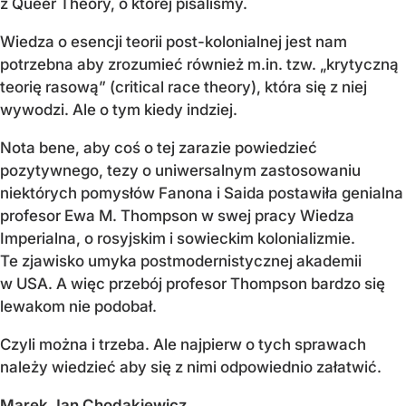
z Queer Theory, o której pisaliśmy.
Wiedza o esencji teorii post-kolonialnej jest nam
potrzebna aby zrozumieć również m.in. tzw. „krytyczną
teorię rasową” (critical race theory), która się z niej
wywodzi. Ale o tym kiedy indziej.
Nota bene, aby coś o tej zarazie powiedzieć
pozytywnego, tezy o uniwersalnym zastosowaniu
niektórych pomysłów Fanona i Saida postawiła genialna
profesor Ewa M. Thompson w swej pracy Wiedza
Imperialna, o rosyjskim i sowieckim kolonializmie.
Te zjawisko umyka postmodernistycznej akademii
w USA. A więc przebój profesor Thompson bardzo się
lewakom nie podobał.
Czyli można i trzeba. Ale najpierw o tych sprawach
należy wiedzieć aby się z nimi odpowiednio załatwić.
Marek Jan Chodakiewicz