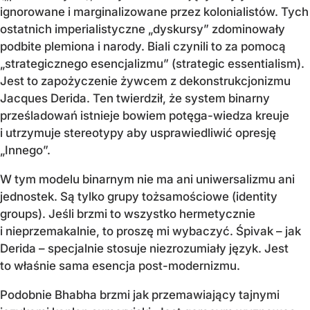
ignorowane i marginalizowane przez kolonialistów. Tych
ostatnich imperialistyczne „dyskursy” zdominowały
podbite plemiona i narody. Biali czynili to za pomocą
„strategicznego esencjalizmu” (strategic essentialism).
Jest to zapożyczenie żywcem z dekonstrukcjonizmu
Jacques Derida. Ten twierdził, że system binarny
prześladowań istnieje bowiem potęga-wiedza kreuje
i utrzymuje stereotypy aby usprawiedliwić opresję
„Innego”.
W tym modelu binarnym nie ma ani uniwersalizmu ani
jednostek. Są tylko grupy tożsamościowe (identity
groups). Jeśli brzmi to wszystko hermetycznie
i nieprzemakalnie, to proszę mi wybaczyć. Śpivak – jak
Derida – specjalnie stosuje niezrozumiały język. Jest
to właśnie sama esencja post-modernizmu.
Podobnie Bhabha brzmi jak przemawiający tajnymi