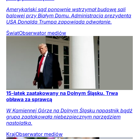
Amerykański sąd ponownie wstrzymał budowę sali
balowej przy Białym Domu. Administracja prezydenta
USA Donalda Trumpa zapowiada odwołanie.
Świat
Obserwator mediów
15-latek zaatakowany na Dolnym Śląsku. Trwa
obława za sprawcą
W Kamiennej Górze na Dolnym Śląsku napastnik bądź
grupa zaatakowała niebezpiecznym narzędziem
nastolatka.
Kraj
Obserwator mediów