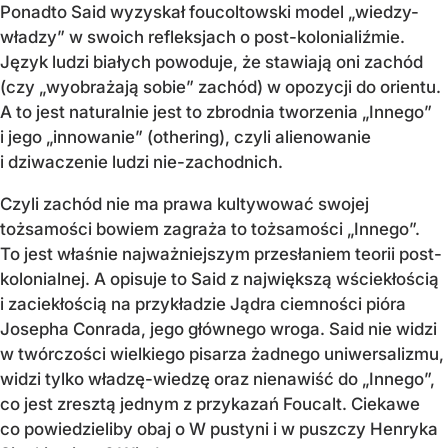
Ponadto Said wyzyskał foucoltowski model „wiedzy-
władzy” w swoich refleksjach o post-kolonialiźmie.
Język ludzi białych powoduje, że stawiają oni zachód
(czy „wyobrażają sobie” zachód) w opozycji do orientu.
A to jest naturalnie jest to zbrodnia tworzenia „Innego”
i jego „innowanie” (othering), czyli alienowanie
i dziwaczenie ludzi nie-zachodnich.
Czyli zachód nie ma prawa kultywować swojej
tożsamości bowiem zagraża to tożsamości „Innego”.
To jest właśnie najważniejszym przesłaniem teorii post-
kolonialnej. A opisuje to Said z największą wściekłością
i zaciekłością na przykładzie Jądra ciemności pióra
Josepha Conrada, jego głównego wroga. Said nie widzi
w twórczości wielkiego pisarza żadnego uniwersalizmu,
widzi tylko władzę-wiedzę oraz nienawiść do „Innego”,
co jest zresztą jednym z przykazań Foucalt. Ciekawe
co powiedzieliby obaj o W pustyni i w puszczy Henryka