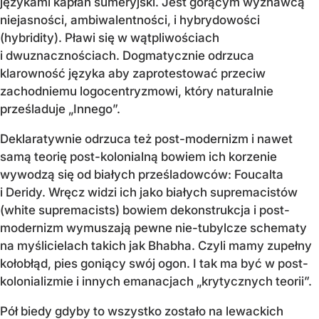
językami kapłan sumeryjski. Jest gorącym wyznawcą
niejasności, ambiwalentności, i hybrydowości
(hybridity). Pławi się w wątpliwościach
i dwuznacznościach. Dogmatycznie odrzuca
klarowność języka aby zaprotestować przeciw
zachodniemu logocentryzmowi, który naturalnie
prześladuje „Innego”.
Deklaratywnie odrzuca też post-modernizm i nawet
samą teorię post-kolonialną bowiem ich korzenie
wywodzą się od białych prześladowców: Foucalta
i Deridy. Wręcz widzi ich jako białych supremacistów
(white supremacists) bowiem dekonstrukcja i post-
modernizm wymuszają pewne nie-tubylcze schematy
na myślicielach takich jak Bhabha. Czyli mamy zupełny
kołobłąd, pies goniący swój ogon. I tak ma być w post-
kolonializmie i innych emanacjach „krytycznych teorii”.
Pół biedy gdyby to wszystko zostało na lewackich