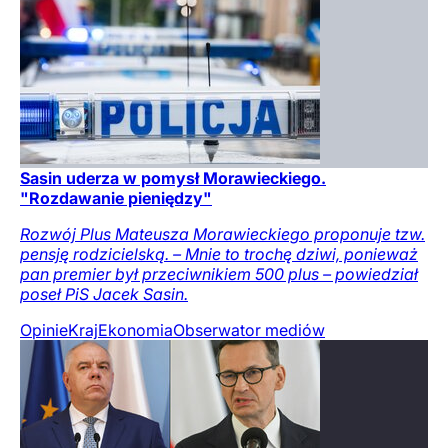
Sasin uderza w pomysł Morawieckiego.
"Rozdawanie pieniędzy"
Rozwój Plus Mateusza Morawieckiego proponuje tzw.
pensję rodzicielską. – Mnie to trochę dziwi, ponieważ
pan premier był przeciwnikiem 500 plus – powiedział
poseł PiS Jacek Sasin.
Opinie
Kraj
Ekonomia
Obserwator mediów