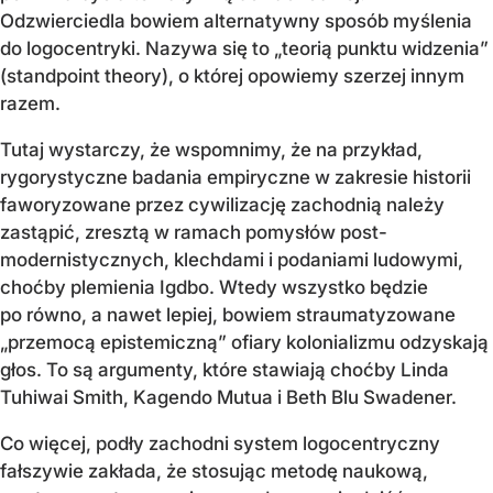
Odzwierciedla bowiem alternatywny sposób myślenia
do logocentryki. Nazywa się to „teorią punktu widzenia”
(standpoint theory), o której opowiemy szerzej innym
razem.
Tutaj wystarczy, że wspomnimy, że na przykład,
rygorystyczne badania empiryczne w zakresie historii
faworyzowane przez cywilizację zachodnią należy
zastąpić, zresztą w ramach pomysłów post-
modernistycznych, klechdami i podaniami ludowymi,
choćby plemienia Igdbo. Wtedy wszystko będzie
po równo, a nawet lepiej, bowiem straumatyzowane
„przemocą epistemiczną” ofiary kolonializmu odzyskają
głos. To są argumenty, które stawiają choćby Linda
Tuhiwai Smith, Kagendo Mutua i Beth Blu Swadener.
Co więcej, podły zachodni system logocentryczny
fałszywie zakłada, że stosując metodę naukową,