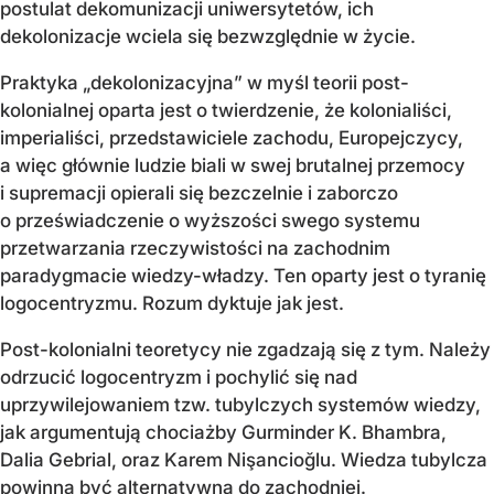
postulat dekomunizacji uniwersytetów, ich
dekolonizacje wciela się bezwzględnie w życie.
Praktyka „dekolonizacyjna” w myśl teorii post-
kolonialnej oparta jest o twierdzenie, że kolonialiści,
imperialiści, przedstawiciele zachodu, Europejczycy,
a więc głównie ludzie biali w swej brutalnej przemocy
i supremacji opierali się bezczelnie i zaborczo
o przeświadczenie o wyższości swego systemu
przetwarzania rzeczywistości na zachodnim
paradygmacie wiedzy-władzy. Ten oparty jest o tyranię
logocentryzmu. Rozum dyktuje jak jest.
Post-kolonialni teoretycy nie zgadzają się z tym. Należy
odrzucić logocentryzm i pochylić się nad
uprzywilejowaniem tzw. tubylczych systemów wiedzy,
jak argumentują chociażby Gurminder K. Bhambra,
Dalia Gebrial, oraz Karem Nişancioğlu. Wiedza tubylcza
powinna być alternatywną do zachodniej.