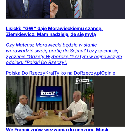
Lisicki: "GW" daje Morawieckiemu szansę.
Ziemkiewicz: Mam nadzieję, że się mylą
Czy Mateusz Morawiecki będzie w stanie
wprowadzić swoją partię do Sejmu? I czy spełni się
życzenie "Gazety Wyborczej"? O tym w najnowszym
odcinku "Polski Do Rzeczy".
Polska Do Rzeczy
Kraj
Tylko na DoRzeczy.pl
Opinie
We Francji znów wezwania do cenzury. Musk