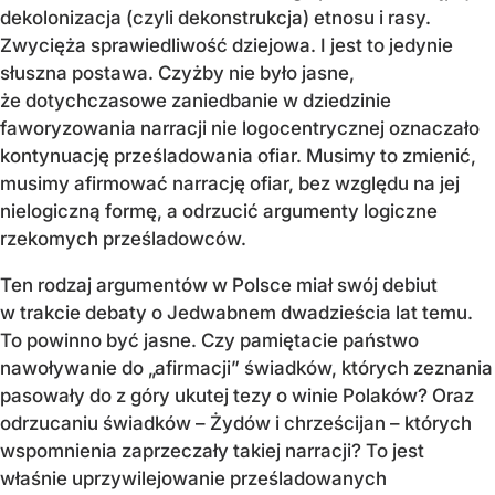
dekolonizacja (czyli dekonstrukcja) etnosu i rasy.
Zwycięża sprawiedliwość dziejowa. I jest to jedynie
słuszna postawa. Czyżby nie było jasne,
że dotychczasowe zaniedbanie w dziedzinie
faworyzowania narracji nie logocentrycznej oznaczało
kontynuację prześladowania ofiar. Musimy to zmienić,
musimy afirmować narrację ofiar, bez względu na jej
nielogiczną formę, a odrzucić argumenty logiczne
rzekomych prześladowców.
Ten rodzaj argumentów w Polsce miał swój debiut
w trakcie debaty o Jedwabnem dwadzieścia lat temu.
To powinno być jasne. Czy pamiętacie państwo
nawoływanie do „afirmacji” świadków, których zeznania
pasowały do z góry ukutej tezy o winie Polaków? Oraz
odrzucaniu świadków – Żydów i chrześcijan – których
wspomnienia zaprzeczały takiej narracji? To jest
właśnie uprzywilejowanie prześladowanych