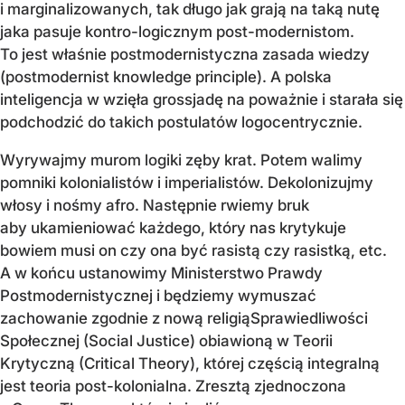
i marginalizowanych, tak długo jak grają na taką nutę
jaka pasuje kontro-logicznym post-modernistom.
To jest właśnie postmodernistyczna zasada wiedzy
(postmodernist knowledge principle). A polska
inteligencja w wzięła grossjadę na poważnie i starała się
podchodzić do takich postulatów logocentrycznie.
Wyrywajmy murom logiki zęby krat. Potem walimy
pomniki kolonialistów i imperialistów. Dekolonizujmy
włosy i nośmy afro. Następnie rwiemy bruk
aby ukamieniować każdego, który nas krytykuje
bowiem musi on czy ona być rasistą czy rasistką, etc.
A w końcu ustanowimy Ministerstwo Prawdy
Postmodernistycznej i będziemy wymuszać
zachowanie zgodnie z nową religiąSprawiedliwości
Społecznej (Social Justice) obiawioną w Teorii
Krytyczną (Critical Theory), której częścią integralną
jest teoria post-kolonialna. Zresztą zjednoczona