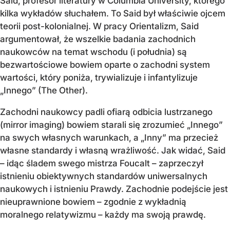
Said, profesor literatury w Columbia University, którego
kilka wykładów słuchałem. To Said był właściwie ojcem
teorii post-kolonialnej. W pracy Orientalizm, Said
argumentował, że wszelkie badania zachodnich
naukowców na temat wschodu (i południa) są
bezwartościowe bowiem oparte o zachodni system
wartości, który poniża, trywializuje i infantylizuje
„Innego” (The Other).
Zachodni naukowcy padli ofiarą odbicia lustrzanego
(mirror imaging) bowiem starali się zrozumieć „Innego”
na swych własnych warunkach, a „Inny” ma przecież
własne standardy i własną wrażliwość. Jak widać, Said
– idąc śladem swego mistrza Foucalt – zaprzeczył
istnieniu obiektywnych standardów uniwersalnych
naukowych i istnieniu Prawdy. Zachodnie podejście jest
nieuprawnione bowiem – zgodnie z wykładnią
moralnego relatywizmu – każdy ma swoją prawdę.