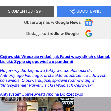
SKOMENTUJ
UDOSTĘPNIJ
29
Obserwuj nas
w
Google News
Dodaj jako
źródło w Google
Cejrowski: Wreszcie widać, jak Fauci wszystkich okłamał.
Lisicki: Sypie się opowieść o pandemii
Na jaw wychodzą nowe fakty ws. działalności dr.
Anthony'ego Fauciego, architekta obostrzeń covidowych
na świecie. O bulwersującej sprawie rozmawiają w
"Antysystemie" Paweł Lisicki i Wojciech Cejrowski.
Antysystem
Opinie
Świat
Tylko na DoRzeczy.pl