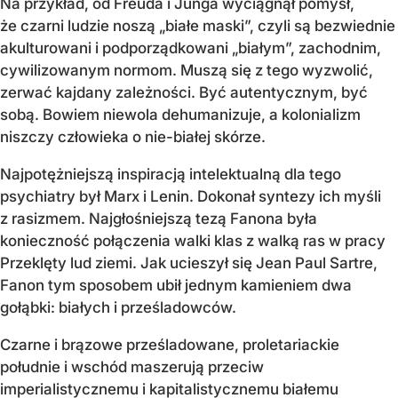
Na przykład, od Freuda i Junga wyciągnął pomysł,
że czarni ludzie noszą „białe maski”, czyli są bezwiednie
akulturowani i podporządkowani „białym”, zachodnim,
cywilizowanym normom. Muszą się z tego wyzwolić,
zerwać kajdany zależności. Być autentycznym, być
sobą. Bowiem niewola dehumanizuje, a kolonializm
niszczy człowieka o nie-białej skórze.
Najpotężniejszą inspiracją intelektualną dla tego
psychiatry był Marx i Lenin. Dokonał syntezy ich myśli
z rasizmem. Najgłośniejszą tezą Fanona była
konieczność połączenia walki klas z walką ras w pracy
Przeklęty lud ziemi. Jak ucieszył się Jean Paul Sartre,
Fanon tym sposobem ubił jednym kamieniem dwa
gołąbki: białych i prześladowców.
Czarne i brązowe prześladowane, proletariackie
południe i wschód maszerują przeciw
imperialistycznemu i kapitalistycznemu białemu