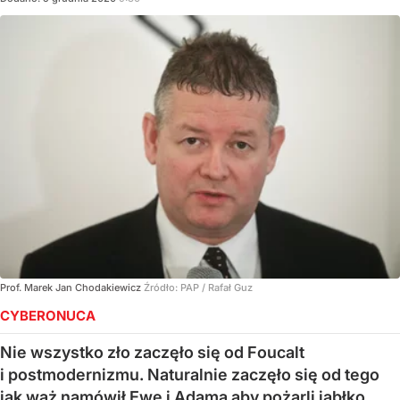
Prof. Marek Jan Chodakiewicz
Źródło:
PAP
/
Rafał Guz
CYBERONUCA
Nie wszystko zło zaczęło się od Foucalt
i postmodernizmu. Naturalnie zaczęło się od tego
jak wąż namówił Ewę i Adama aby pożarli jabłko