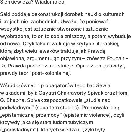
Sienkiewicza? Wiadomo co.
Said poddaje dekonstrukcji dorobek nauki o kulturach
i krajach nie-zachodnich. Uważa, że ponieważ
wszystko jest sztucznie stworzone i sztucznie
wyobrażone, to on to sobie zniszczy, a potem wybuduje
od nowa. Czyli taka rewolucja w krytyce literackiej,
którą zbyt wielu lewaków traktuje jak Prawdę
objawioną, argumentując przy tym – znów za Foucalt –
że Prawda przecież nie istnieje. Oprócz ich „prawdy”,
prawdy teorii post-kolonialnej.
Wśród głównych propagatorów tego badziewia
w akademii byli: Gayatri Chakravorty Spivak oraz Homi
G. Bhabha. Spivak zapoczątkowała „studia nad
podwładnymi” (subaltern studies). Promowała ideę
„epistemicznej przemocy” (epistemic violence), czyli
krzywdy jaka się stała ludom tubylczym
(„podwładnym”), których wiedza i języki były