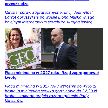
przeszkadza
Minister spraw zagranicznych Francji Jean-Noel
Barrot obruszył się po wpisie Elona Muska w jego
kolejnym internetowym starciu ze skrajną lewicą.
Płaca minimalna w 2027 roku. Rząd zaproponował
kwotę
Płaca minimalna w 2027 roku wzrośnie do 4950 zł
brutto, a minimalna stawka godzinowa do 32,30 zł
brutto – zakłada projekt rozporządzenia Rady
Ministrów.