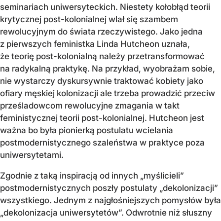
seminariach uniwersyteckich. Niestety kołobłąd teorii
krytycznej post-kolonialnej wlał się szambem
rewolucyjnym do świata rzeczywistego. Jako jedna
z pierwszych feministka Linda Hutcheon uznała,
że teorię post-kolonialną należy przetransformować
na radykalną praktykę. Na przykład, wyobrażam sobie,
nie wystarczy dyskursywnie traktować kobiety jako
ofiary męskiej kolonizacji ale trzeba prowadzić przeciw
prześladowcom rewolucyjne zmagania w takt
feministycznej teorii post-kolonialnej. Hutcheon jest
ważna bo była pionierką postulatu wcielania
postmodernistycznego szaleństwa w praktyce poza
uniwersytetami.
Zgodnie z taką inspiracją od innych „myślicieli”
postmodernistycznych poszły postulaty „dekolonizacji”
wszystkiego. Jednym z najgłośniejszych pomysłów była
„dekolonizacja uniwersytetów”. Odwrotnie niż słuszny