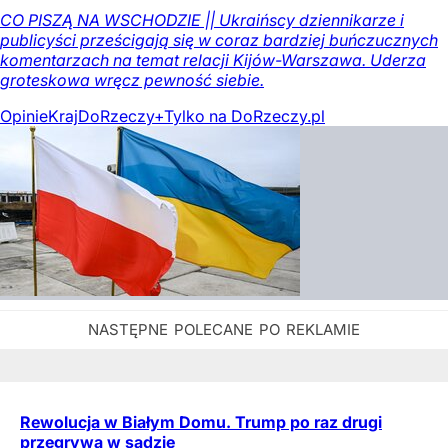
CO PISZĄ NA WSCHODZIE || Ukraińscy dziennikarze i
publicyści prześcigają się w coraz bardziej buńczucznych
komentarzach na temat relacji Kijów-Warszawa. Uderza
groteskowa wręcz pewność siebie.
Opinie
Kraj
DoRzeczy+
Tylko na DoRzeczy.pl
Rewolucja w Białym Domu. Trump po raz drugi
przegrywa w sądzie