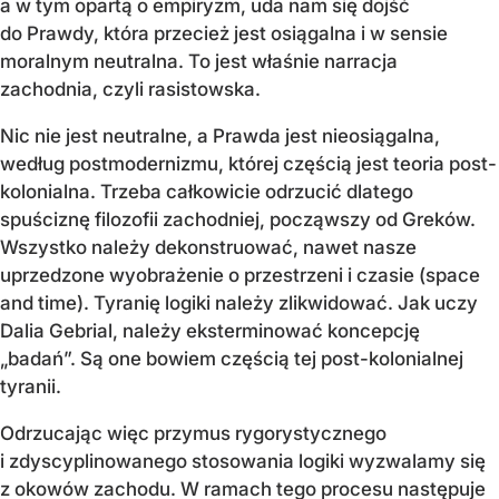
a w tym opartą o empiryzm, uda nam się dojść
do Prawdy, która przecież jest osiągalna i w sensie
moralnym neutralna. To jest właśnie narracja
zachodnia, czyli rasistowska.
Nic nie jest neutralne, a Prawda jest nieosiągalna,
według postmodernizmu, której częścią jest teoria post-
kolonialna. Trzeba całkowicie odrzucić dlatego
spuściznę filozofii zachodniej, począwszy od Greków.
Wszystko należy dekonstruować, nawet nasze
uprzedzone wyobrażenie o przestrzeni i czasie (space
and time). Tyranię logiki należy zlikwidować. Jak uczy
Dalia Gebrial, należy eksterminować koncepcję
„badań”. Są one bowiem częścią tej post-kolonialnej
tyranii.
Odrzucając więc przymus rygorystycznego
i zdyscyplinowanego stosowania logiki wyzwalamy się
z okowów zachodu. W ramach tego procesu następuje