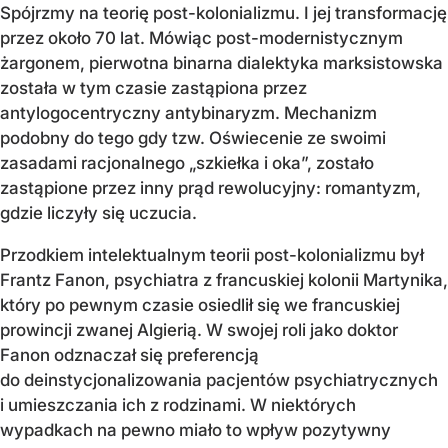
Spójrzmy na teorię post-kolonializmu. I jej transformację
przez około 70 lat. Mówiąc post-modernistycznym
żargonem, pierwotna binarna dialektyka marksistowska
została w tym czasie zastąpiona przez
antylogocentryczny antybinaryzm. Mechanizm
podobny do tego gdy tzw. Oświecenie ze swoimi
zasadami racjonalnego „szkiełka i oka”, zostało
zastąpione przez inny prąd rewolucyjny: romantyzm,
gdzie liczyły się uczucia.
Przodkiem intelektualnym teorii post-kolonializmu był
Frantz Fanon, psychiatra z francuskiej kolonii Martynika,
który po pewnym czasie osiedlił się we francuskiej
prowincji zwanej Algierią. W swojej roli jako doktor
Fanon odznaczał się preferencją
do deinstycjonalizowania pacjentów psychiatrycznych
i umieszczania ich z rodzinami. W niektórych
wypadkach na pewno miało to wpływ pozytywny