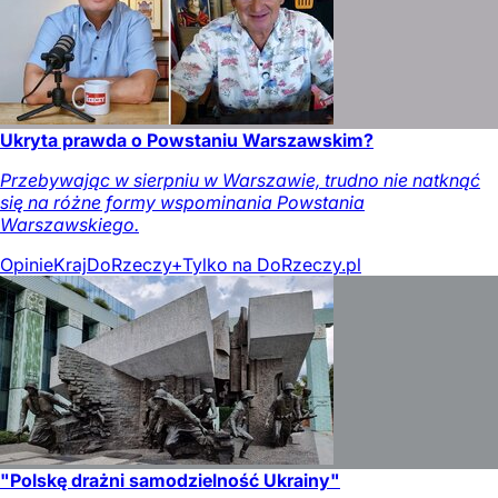
Ukryta prawda o Powstaniu Warszawskim?
Przebywając w sierpniu w Warszawie, trudno nie natknąć
się na różne formy wspominania Powstania
Warszawskiego.
Opinie
Kraj
DoRzeczy+
Tylko na DoRzeczy.pl
"Polskę drażni samodzielność Ukrainy"