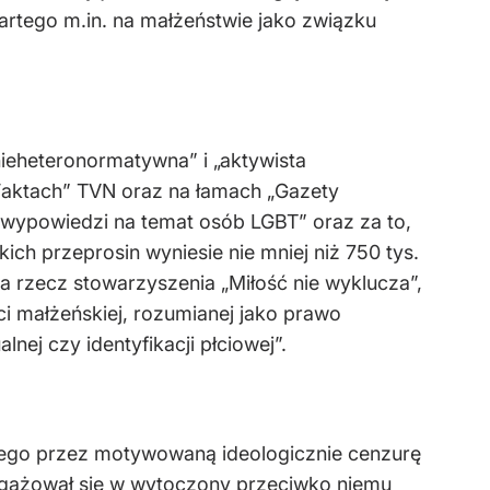
rtego m.in. na małżeństwie jako związku
nieheteronormatywna” i „aktywista
Faktach” TVN oraz na łamach „Gazety
e wypowiedzi na temat osób LGBT” oraz za to,
ich przeprosin wyniesie nie mniej niż 750 tys.
 na rzecz stowarzyszenia „Miłość nie wyklucza”,
i małżeńskiej, rozumianej jako prawo
nej czy identyfikacji płciowej”.
żnego przez motywowaną ideologicznie cenzurę
ngażował się w wytoczony przeciwko niemu