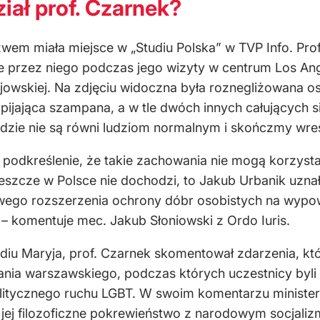
ał prof. Czarnek?
wem miała miejsce w „Studiu Polska” w TVP Info. Pr
ne przez niego podczas jego wizyty w centrum Los An
jowskiej. Na zdjęciu widoczna była roznegliżowana os
ijająca szampana, a w tle dwóch innych całujących 
 ludzie nie są równi ludziom normalnym i skończmy wres
o podkreślenie, że takie zachowania nie mogą korzyst
ji jeszcze w Polsce nie dochodzi, to Jakub Urbanik u
ego rozszerzenia ochrony dóbr osobistych na wypowi
– komentuje mec. Jakub Słoniowski z Ordo Iuris.
diu Maryja, prof. Czarnek skomentował zdarzenia, któr
ia warszawskiego, podczas których uczestnicy byli 
olitycznego ruchu LGBT. W swoim komentarzu ministe
i jej filozoficzne pokrewieństwo z narodowym socjaliz