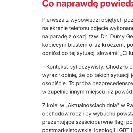
Co naprawdę powiedzi
Pierwsza z wypowiedzi objętych poz
na ekranie telefonu zdjęcie wykona
na paradę z okazji tzw. Dni Dumy Ge
kobiecym biustem oraz kroczem, pop
odniósł do tej sytuacji słowami: „Ci
– Kontekst był oczywisty. Chodziło 
wyraził opinię, że do takich sytuac
osobiście. To próba bezprecedensow
w zupełnie innym miejscu niż powód 
Z kolei w „Aktualnościach dnia" w Ra
obchodów rocznicy wybuchu powstan
prezentujące sześciobarwne flagi p
postmarksistowskiej ideologii LGBT 