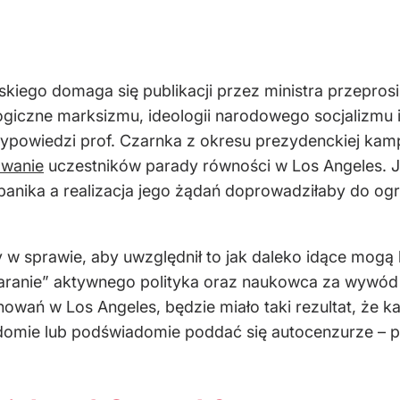
ego domaga się publikacji przez ministra przeprosi
giczne marksizmu, ideologii narodowego socjalizmu 
wypowiedzi prof. Czarnka z okresu prezydenckiej kamp
owanie
uczestników parady równości w Los Angeles. Ja
rbanika a realizacja jego żądań doprowadziłaby do og
 sprawie, aby uwzględnił to jak daleko idące mogą b
ranie” aktywnego polityka oraz naukowca za wywód z 
wań w Los Angeles, będzie miało taki rezultat, że k
omie lub podświadomie poddać się autocenzurze – po