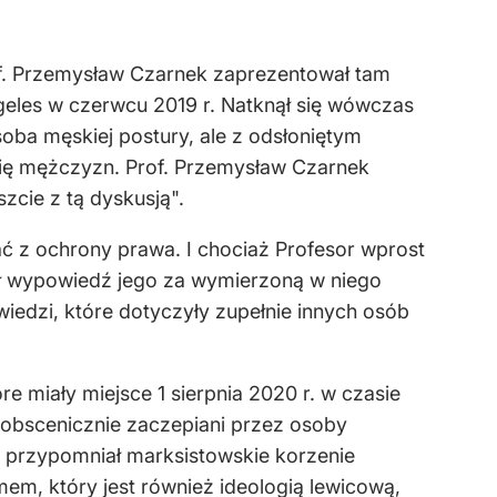
of. Przemysław Czarnek zaprezentował tam
geles w czerwcu 2019 r. Natknął się wówczas
oba męskiej postury, ale z odsłoniętym
się mężczyzn. Prof. Przemysław Czarnek
zcie z tą dyskusją".
ać z ochrony prawa. I chociaż Profesor wprost
znał wypowiedź jego za wymierzoną w niego
edzi, które dotyczyły zupełnie innych osób
e miały miejsce 1 sierpnia 2020 r. w czasie
obscenicznie zaczepiani przez osoby
r przypomniał marksistowskie korzenie
mem, który jest również ideologią lewicową,