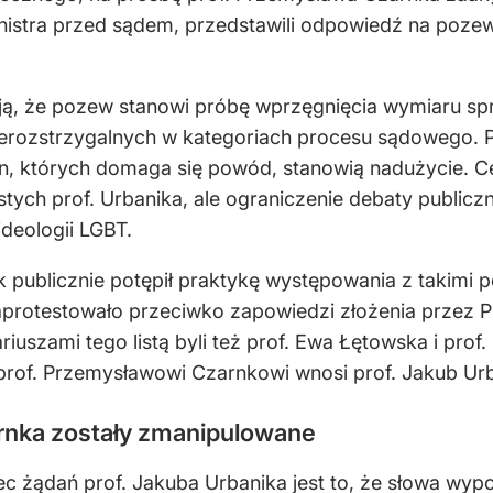
inistra przed sądem, przedstawili odpowiedź na poze
ą, że pozew stanowi próbę wprzęgnięcia wymiaru sp
 nierozstrzygalnych w kategoriach procesu sądowego.
sin, których domaga się powód, stanowią nadużycie. 
tych prof. Urbanika, ale ograniczenie debaty public
deologii LGBT.
 publicznie potępił praktykę występowania z takimi p
aprotestowało przeciwko zapowiedzi złożenia przez 
szami tego listą byli też prof. Ewa Łętowska i prof
prof. Przemysławowi Czarnkowi wnosi prof. Jakub Urb
rnka zostały zmanipulowane
 żądań prof. Jakuba Urbanika jest to, że słowa wyp