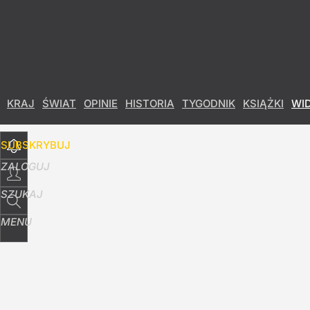
Udostępnij
29
Skomentuj
KRAJ
ŚWIAT
OPINIE
HISTORIA
TYGODNIK
KSIĄŻKI
WI
SUBSKRYBUJ
ZALOGUJ
SZUKAJ
MENU