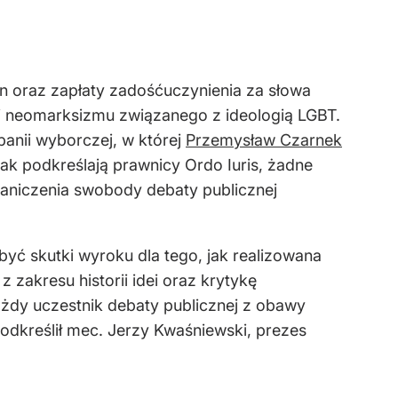
n oraz zapłaty zadośćuczynienia za słowa
i neomarksizmu związanego z ideologią LGBT.
anii wyborczej, w której
Przemysław Czarnek
k podkreślają prawnicy Ordo Iuris, żadne
raniczenia swobody debaty publicznej
yć skutki wyroku dla tego, jak realizowana
zakresu historii idei oraz krytykę
ażdy uczestnik debaty publicznej z obawy
dkreślił mec. Jerzy Kwaśniewski, prezes