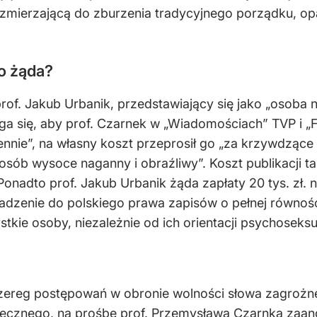
zmierzającą do zburzenia tradycyjnego porządku, opa
o żąda?
rof. Jakub Urbanik, przedstawiający się jako „osoba 
a się, aby prof. Czarnek w „Wiadomościach” TVP i „
ennie”, na własny koszt przeprosił go „za krzywdząc
osób wysoce naganny i obraźliwy”. Koszt publikacji tak
. Ponadto prof. Jakub Urbanik żąda zapłaty 20 tys. zł.
adzenie do polskiego prawa zapisów o pełnej równośc
ie osoby, niezależnie od ich orientacji psychoseksual
i szereg postępowań w obronie wolności słowa zagro
ołecznego, na prośbę prof. Przemysława Czarnka zaa