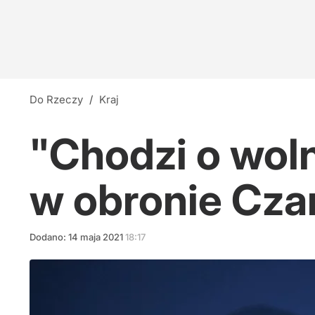
Do Rzeczy
/
Kraj
"Chodzi o woln
w obronie Cza
Dodano:
14
maja
2021
18:17