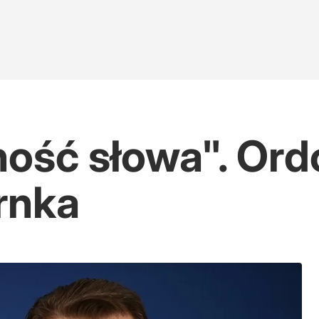
ość słowa". Ordo
rnka