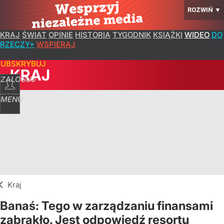
ROZWIŃ
▼
KRAJ
ŚWIAT
OPINIE
HISTORIA
TYGODNIK
KSIĄŻKI
WIDEO
DO
RZECZY+
WSPIERAJ
SUBSKRYBUJ
KRAJ
ZALOGUJ
MENU
Kraj
Banaś: Tego w zarządzaniu finansami
zabrakło. Jest odpowiedź resortu