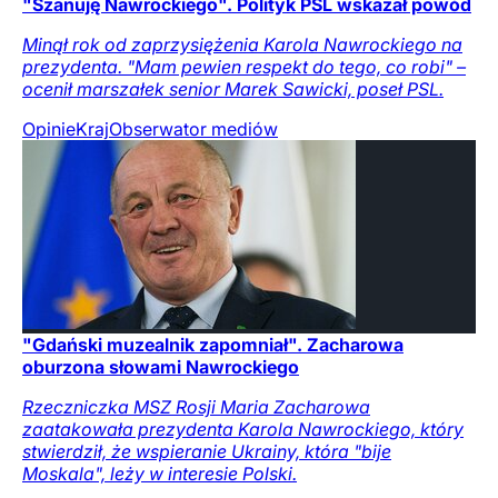
"Szanuję Nawrockiego". Polityk PSL wskazał powód
Minął rok od zaprzysiężenia Karola Nawrockiego na
prezydenta. "Mam pewien respekt do tego, co robi" –
ocenił marszałek senior Marek Sawicki, poseł PSL.
Opinie
Kraj
Obserwator mediów
"Gdański muzealnik zapomniał". Zacharowa
oburzona słowami Nawrockiego
Rzeczniczka MSZ Rosji Maria Zacharowa
zaatakowała prezydenta Karola Nawrockiego, który
stwierdził, że wspieranie Ukrainy, która "bije
Moskala", leży w interesie Polski.