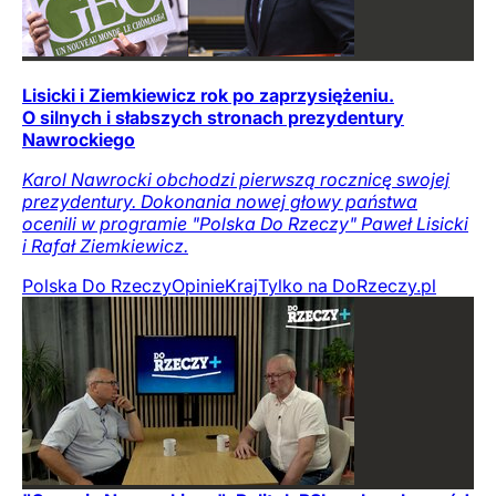
Lisicki i Ziemkiewicz rok po zaprzysiężeniu.
O silnych i słabszych stronach prezydentury
Nawrockiego
Karol Nawrocki obchodzi pierwszą rocznicę swojej
prezydentury. Dokonania nowej głowy państwa
ocenili w programie "Polska Do Rzeczy" Paweł Lisicki
i Rafał Ziemkiewicz.
Polska Do Rzeczy
Opinie
Kraj
Tylko na DoRzeczy.pl