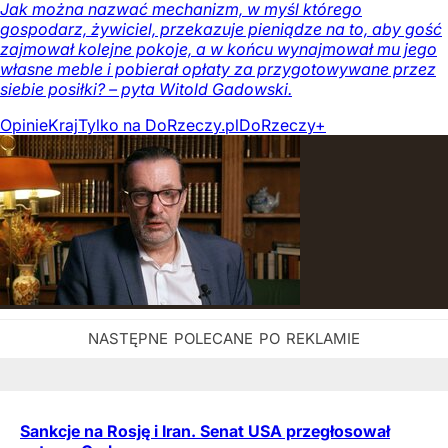
Jak można nazwać mechanizm, w myśl którego
gospodarz, żywiciel, przekazuje pieniądze na to, aby gość
zajmował kolejne pokoje, a w końcu wynajmował mu jego
własne meble i pobierał opłaty za przygotowywane przez
siebie posiłki? – pyta Witold Gadowski.
Opinie
Kraj
Tylko na DoRzeczy.pl
DoRzeczy+
Sankcje na Rosję i Iran. Senat USA przegłosował