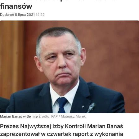
finansów
Dodano:
8
lipca
2021
14:22
Marian Banaś w Sejmie
Źródło:
PAP
/
Mateusz Marek
Prezes Najwyższej Izby Kontroli Marian Banaś
zaprezentował w czwartek raport z wykonania