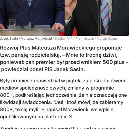
Jacek Sasin / Mateusz Morawiecki
/ Źródło:
PAP
/
Piotr Nowak / Marcin Obara
Rozwój Plus Mateusza Morawieckiego proponuje
tzw. pensję rodzicielską. – Mnie to trochę dziwi,
ponieważ pan premier był przeciwnikiem 500 plus –
powiedział poseł PiS Jacek Sasin.
Były premier zapowiedział w piątek, za pośrednictwem
mediów społecznościowych, zmiany w programie
800+, podkreślając jednocześnie, że nie oznaczają one
likwidacji świadczenia. "Jeśli ktoś mówi, że zabieramy
800+, to się myli" – napisał Morawiecki we wpisie
opublikowanym na platformie X.
Zgodnie z
propozycją Rozwoju Plus
, rodzice dzieci