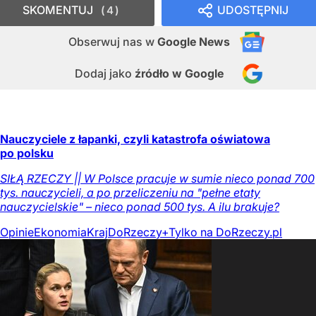
SKOMENTUJ
UDOSTĘPNIJ
4
Obserwuj nas
w
Google News
Dodaj jako
źródło w Google
Nauczyciele z łapanki, czyli katastrofa oświatowa
po polsku
SIŁĄ RZECZY || W Polsce pracuje w sumie nieco ponad 700
tys. nauczycieli, a po przeliczeniu na "pełne etaty
nauczycielskie" – nieco ponad 500 tys. A ilu brakuje?
Opinie
Ekonomia
Kraj
DoRzeczy+
Tylko na DoRzeczy.pl