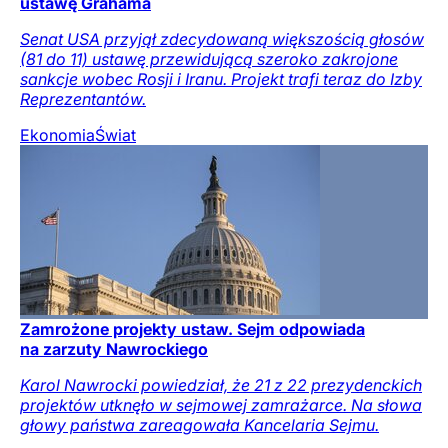
ustawę Grahama
Senat USA przyjął zdecydowaną większością głosów
(81 do 11) ustawę przewidującą szeroko zakrojone
sankcje wobec Rosji i Iranu. Projekt trafi teraz do Izby
Reprezentantów.
Ekonomia
Świat
Zamrożone projekty ustaw. Sejm odpowiada
na zarzuty Nawrockiego
Karol Nawrocki powiedział, że 21 z 22 prezydenckich
projektów utknęło w sejmowej zamrażarce. Na słowa
głowy państwa zareagowała Kancelaria Sejmu.