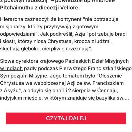
z pokorą i radością" – powiedział bp Ambrose
Pitchaimuthu z diecezji Vellore.
Hierarcha zaznaczył, że kontynent "nie potrzebuje
misjonarzy, którzy przybywają z gotowymi
odpowiedziami". Jak podkreślił, Azja "potrzebuje braci
i sióstr, którzy niosą Chrystusa, kroczą z ludźmi,
słuchają głęboko, cierpliwie rozeznają".
Słowa dyrektora krajowego
Papieskich Dzieł Misyjnych
w Indiach
padły podczas Pierwszego Franciszkańskiego
Sympozjum Misyjne. Jego tematem było "Głoszenie
Chrystusa we współczesnej Azji ze św. Franciszkiem
z Asyżu", a odbyło się ono 1 i 2 sierpnia w Ćennaju,
indyjskim mieście, w którym znajduje się bazylika św....
CZYTAJ DALEJ