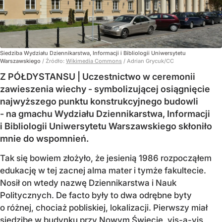
Siedziba Wydziału Dziennikarstwa, Informacji i Bibliologii Uniwersytetu
Warszawskiego
/ Źródło:
Wikimedia Commons
/
Adrian Grycuk/CC
Z PÓŁDYSTANSU | Uczestnictwo w ceremonii
zawieszenia wiechy - symbolizującej osiągnięcie
najwyższego punktu konstrukcyjnego budowli
- na gmachu Wydziału Dziennikarstwa, Informacji
i Bibliologii Uniwersytetu Warszawskiego skłoniło
mnie do wspomnień.
Tak się bowiem złożyło, że jesienią 1986 rozpocząłem
edukację w tej zacnej alma mater i tymże fakultecie.
Nosił on wtedy nazwę Dziennikarstwa i Nauk
Politycznych. De facto były to dwa odrębne byty
o różnej, chociaż pobliskiej, lokalizacji. Pierwszy miał
siedzibę w budynku przy Nowym Świecie, vis-a-vis