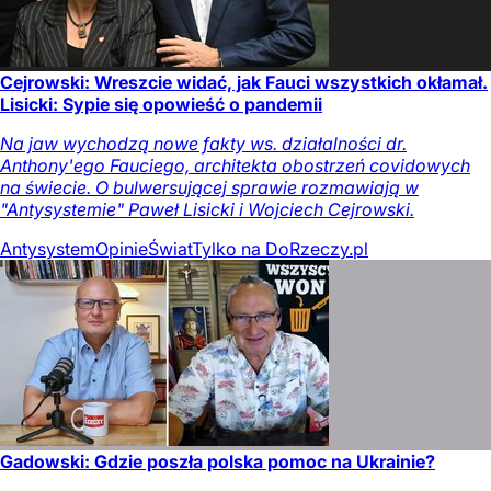
Cejrowski: Wreszcie widać, jak Fauci wszystkich okłamał.
Lisicki: Sypie się opowieść o pandemii
Na jaw wychodzą nowe fakty ws. działalności dr.
Anthony'ego Fauciego, architekta obostrzeń covidowych
na świecie. O bulwersującej sprawie rozmawiają w
"Antysystemie" Paweł Lisicki i Wojciech Cejrowski.
Antysystem
Opinie
Świat
Tylko na DoRzeczy.pl
Gadowski: Gdzie poszła polska pomoc na Ukrainie?