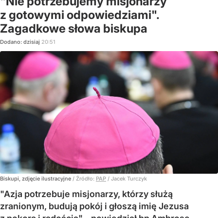
"Nie potrzebujemy misjonarzy
z gotowymi odpowiedziami".
Zagadkowe słowa biskupa
Dodano:
dzisiaj
20:51
Biskupi, zdjęcie ilustracyjne
/ Źródło:
PAP
/
Jacek Turczyk
"Azja potrzebuje misjonarzy, którzy służą
zranionym, budują pokój i głoszą imię Jezusa