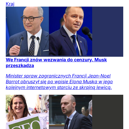
Kraj
We Francji znów wezwania do cenzury. Musk
przeszkadza
Minister spraw zagranicznych Francji Jean-Noel
Barrot obruszył się po wpisie Elona Muska w jego
kolejnym internetowym starciu ze skrajną lewicą.