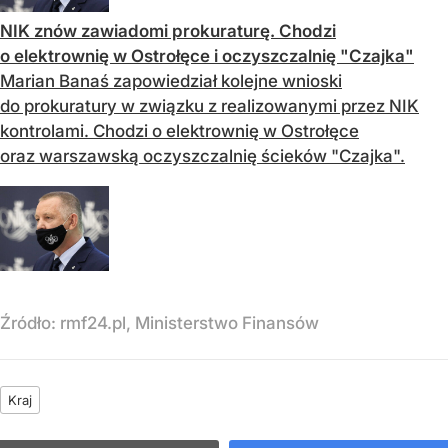
NIK znów zawiadomi prokuraturę. Chodzi
o elektrownię w Ostrołęce i oczyszczalnię "Czajka"
Marian Banaś zapowiedział kolejne wnioski
do prokuratury w związku z realizowanymi przez NIK
kontrolami. Chodzi o elektrownię w Ostrołęce
oraz warszawską oczyszczalnię ścieków "Czajka".
Źródło:
rmf24.pl, Ministerstwo Finansów
Kraj