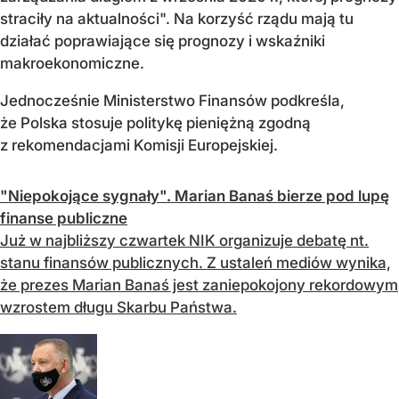
straciły na aktualności". Na korzyść rządu mają tu
działać poprawiające się prognozy i wskaźniki
makroekonomiczne.
Jednocześnie Ministerstwo Finansów podkreśla,
że Polska stosuje politykę pieniężną zgodną
z rekomendacjami Komisji Europejskiej.
"Niepokojące sygnały". Marian Banaś bierze pod lupę
finanse publiczne
Już w najbliższy czwartek NIK organizuje debatę nt.
stanu finansów publicznych. Z ustaleń mediów wynika,
że prezes Marian Banaś jest zaniepokojony rekordowym
wzrostem długu Skarbu Państwa.