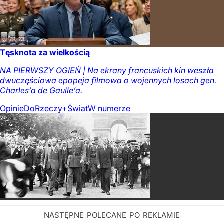
Tęsknota za wielkością
NA PIERWSZY OGIEŃ | Na ekrany francuskich kin weszła
dwuczęściowa epopeja filmowa o wojennych losach gen.
Charles’a de Gaulle’a.
Opinie
DoRzeczy+
Świat
W numerze