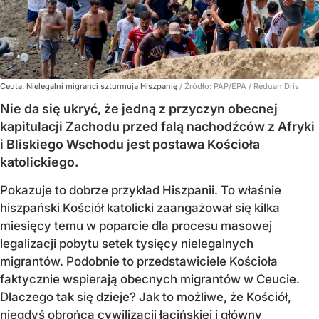
Ceuta. Nielegalni migranci szturmują Hiszpanię
/ Źródło:
PAP/EPA
/
Reduan Dris
Nie da się ukryć, że jedną z przyczyn obecnej
kapitulacji Zachodu przed falą nachodźców z Afryki
i Bliskiego Wschodu jest postawa Kościoła
katolickiego.
Pokazuje to dobrze przykład Hiszpanii. To właśnie
hiszpański Kościół katolicki zaangażował się kilka
miesięcy temu w poparcie dla procesu masowej
legalizacji pobytu setek tysięcy nielegalnych
migrantów. Podobnie to przedstawiciele Kościoła
faktycznie wspierają obecnych migrantów w Ceucie.
Dlaczego tak się dzieje? Jak to możliwe, że Kościół,
niegdyś obrońca cywilizacji łacińskiej i główny