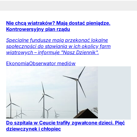
Nie chcą wiatraków? Mają dostać pieniądze.
Kontrowersyjny plan rządu
Specjalne fundusze mają przekonać lokalne
społeczności do stawiania w ich okolicy farm
wiatrowych – informuje "Nasz Dziennik".
Ekonomia
Obserwator mediów
Do szpitala w Ceucie trafiły zgwałcone dzieci. Pięć
dziewczynek i chłopiec