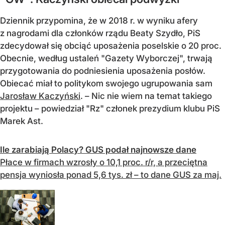
Dziennik przypomina, że w 2018 r. w wyniku afery
z nagrodami dla członków rządu Beaty Szydło, PiS
zdecydował się obciąć uposażenia poselskie o 20 proc.
Obecnie, według ustaleń "Gazety Wyborczej", trwają
przygotowania do podniesienia uposażenia posłów.
Obiecać miał to politykom swojego ugrupowania sam
Jarosław Kaczyński
. – Nic nie wiem na temat takiego
projektu – powiedział "Rz" członek prezydium klubu PiS
Marek Ast.
Ile zarabiają Polacy? GUS podał najnowsze dane
Płace w firmach wzrosły o 10,1 proc. r/r, a przeciętna
pensja wyniosła ponad 5,6 tys. zł – to dane GUS za maj.