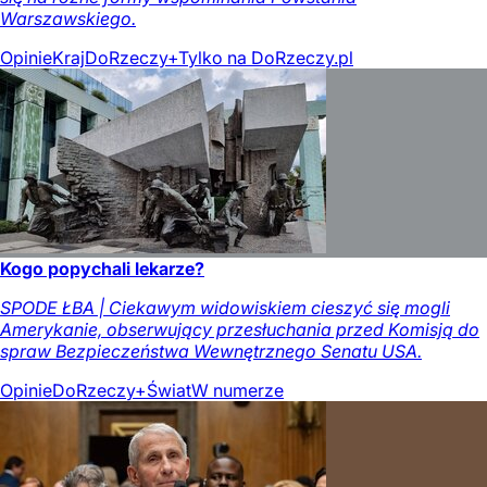
Warszawskiego.
Opinie
Kraj
DoRzeczy+
Tylko na DoRzeczy.pl
Kogo popychali lekarze?
SPODE ŁBA | Ciekawym widowiskiem cieszyć się mogli
Amerykanie, obserwujący przesłuchania przed Komisją do
spraw Bezpieczeństwa Wewnętrznego Senatu USA.
Opinie
DoRzeczy+
Świat
W numerze