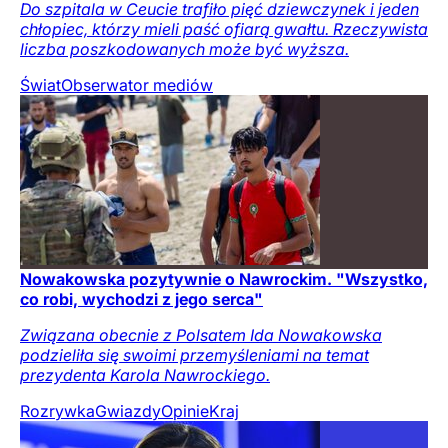
Do szpitala w Ceucie trafiło pięć dziewczynek i jeden
chłopiec, którzy mieli paść ofiarą gwałtu. Rzeczywista
liczba poszkodowanych może być wyższa.
Świat
Obserwator mediów
Nowakowska pozytywnie o Nawrockim. "Wszystko,
co robi, wychodzi z jego serca"
Związana obecnie z Polsatem Ida Nowakowska
podzieliła się swoimi przemyśleniami na temat
prezydenta Karola Nawrockiego.
Rozrywka
Gwiazdy
Opinie
Kraj