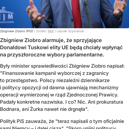
Zbigniew Ziobro (PiS)
/ Źródło:
PAP
/
Leszek Szymański
Zbigniew Ziobro alarmuje, że sprzyjające
Donaldowi Tuskowi elity UE będą chciały wpłynąć
na przyszłoroczne wybory parlamentarne.
Były minister sprawiedliwości Zbigniew Ziobro napisał:
"Finansowanie kampanii wyborczej z zagranicy
to przestępstwo. Polscy niezależni dziennikarze
i politycy opozycji od dawna ujawniają mechanizmy
operacji wymierzonej w rząd Zjednoczonej Prawicy.
Padały konkretne nazwiska. I co? Nic. Ani prokuratura
Bodnara, ani Żurka nawet nie drgnęła".
Polityk PiS zauważa, że "teraz napisali o tym oficjalnie
sami Niemcy – i dalej cisza". "Skoro unijni politrucy