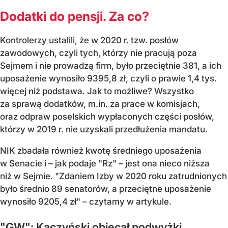
Dodatki do pensji. Za co?
Kontrolerzy ustalili, że w 2020 r. tzw. posłów
zawodowych, czyli tych, którzy nie pracują poza
Sejmem i nie prowadzą firm, było przeciętnie 381, a ich
uposażenie wynosiło 9395,8 zł, czyli o prawie 1,4 tys.
więcej niż podstawa. Jak to możliwe? Wszystko
za sprawą dodatków, m.in. za prace w komisjach,
oraz odpraw poselskich wypłaconych części posłów,
którzy w 2019 r. nie uzyskali przedłużenia mandatu.
NIK zbadała również kwotę średniego uposażenia
w Senacie i – jak podaje "Rz" – jest ona nieco niższa
niż w Sejmie. "Zdaniem Izby w 2020 roku zatrudnionych
było średnio 89 senatorów, a przeciętne uposażenie
wynosiło 9205,4 zł" – czytamy w artykule.
"GW": Kaczyński obiecał podwyżki