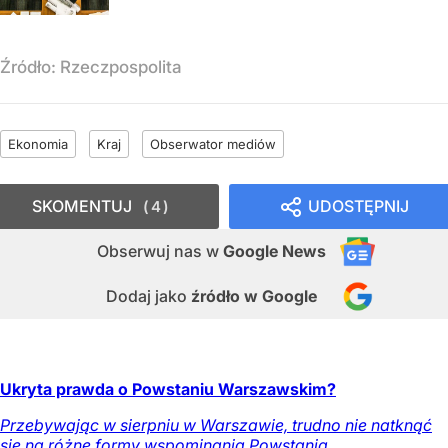
Źródło:
Rzeczpospolita
Ekonomia
Kraj
Obserwator mediów
SKOMENTUJ
UDOSTĘPNIJ
4
Obserwuj nas
w
Google News
Dodaj jako
źródło w Google
Ukryta prawda o Powstaniu Warszawskim?
Przebywając w sierpniu w Warszawie, trudno nie natknąć
się na różne formy wspominania Powstania