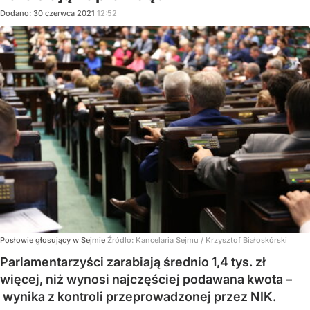
Dodano:
30
czerwca
2021
12:52
Posłowie głosujący w Sejmie
Źródło:
Kancelaria Sejmu / Krzysztof Białoskórski
Parlamentarzyści zarabiają średnio 1,4 tys. zł
więcej, niż wynosi najczęściej podawana kwota –
wynika z kontroli przeprowadzonej przez NIK.