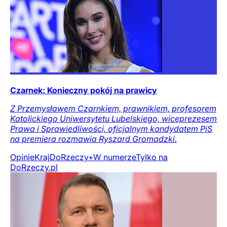
Czarnek: Konieczny pokój na prawicy
Z Przemysławem Czarnkiem, prawnikiem, profesorem
Katolickiego Uniwersytetu Lubelskiego, wiceprezesem
Prawa i Sprawiedliwości, oficjalnym kandydatem PiS
na premiera rozmawia Ryszard Gromadzki.
Opinie
Kraj
DoRzeczy+
W numerze
Tylko na
DoRzeczy.pl