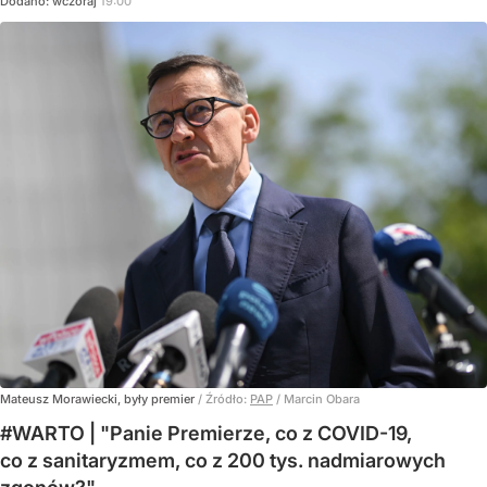
Dodano:
wczoraj
19:00
Mateusz Morawiecki, były premier
/ Źródło:
PAP
/
Marcin Obara
#WARTO | "Panie Premierze, co z COVID-19,
co z sanitaryzmem, co z 200 tys. nadmiarowych