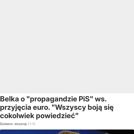
Belka o "propagandzie PiS" ws.
przyjęcia euro. "Wszyscy boją się
cokolwiek powiedzieć"
Dodano:
wczoraj
21:15