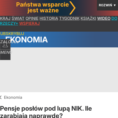
ROZWIŃ
▼
KRAJ
ŚWIAT
OPINIE
HISTORIA
TYGODNIK
KSIĄŻKI
WIDEO
DO
RZECZY+
WSPIERAJ
SUBSKRYBUJ
EKONOMIA
ZALOGUJ
MENU
Ekonomia
Pensje posłów pod lupą NIK. Ile
zarabiają naprawdę?