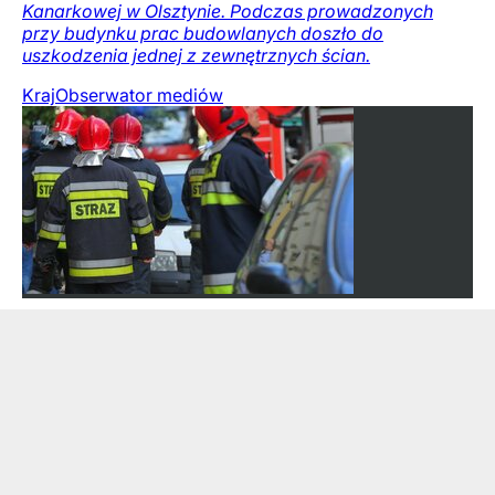
Kanarkowej w Olsztynie. Podczas prowadzonych
przy budynku prac budowlanych doszło do
uszkodzenia jednej z zewnętrznych ścian.
Kraj
Obserwator mediów