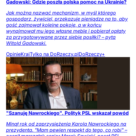
Gadowski: Gdzie poszła polska pomoc na Ukrainie?
Jak można nazwać mechanizm, w myśl którego
gospodarz, żywiciel, przekazuje pieniądze na to, aby
gość zajmował kolejne pokoje, a w końcu
wynajmował mu jego własne meble i pobierał opłaty
za przygotowywane przez siebie posiłki? – pyta
Witold Gadowski.
Opinie
Kraj
Tylko na DoRzeczy.pl
DoRzeczy+
"Szanuję Nawrockiego". Polityk PSL wskazał powód
Minął rok od zaprzysiężenia Karola Nawrockiego na
prezydenta. "Mam pewien respekt do tego, co robi" –
ocenił marszałek senior Marek Sawicki, poseł PSL.