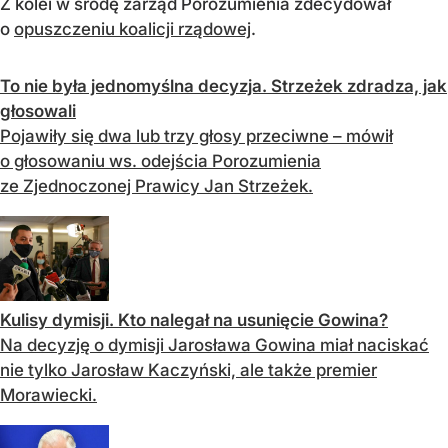
Z kolei w środę zarząd Porozumienia zdecydował
o
opuszczeniu koalicji rządowej
.
To nie była jednomyślna decyzja. Strzeżek zdradza, jak
głosowali
Pojawiły się dwa lub trzy głosy przeciwne – mówił
o głosowaniu ws. odejścia Porozumienia
ze Zjednoczonej Prawicy Jan Strzeżek.
Kulisy dymisji. Kto nalegał na usunięcie Gowina?
Na decyzję o dymisji Jarosława Gowina miał naciskać
nie tylko Jarosław Kaczyński, ale także premier
Morawiecki.