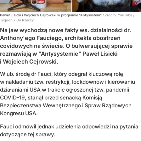
Paweł Lisicki i Wojciech Cejrowski w programie "Antysystem"
/ Źródło:
YouTube
/
Tygodnik Do Rzeczy
Na jaw wychodzą nowe fakty ws. działalności dr.
Anthony'ego Fauciego, architekta obostrzeń
covidowych na świecie. O bulwersującej sprawie
rozmawiają w "Antysystemie" Paweł Lisicki
i Wojciech Cejrowski.
W ub. środę dr Fauci, który odegrał kluczową rolę
w nakładaniu tzw. restrykcji, lockdownów i kierowaniu
działaniami USA w trakcie ogłoszonej tzw. pandemii
COVID-19, stanął przed senacką Komisją
Bezpieczeństwa Wewnętrznego i Spraw Rządowych
Kongresu USA.
Fauci odmówił jednak
udzielenia odpowiedzi na pytania
dotyczące tej sprawy.