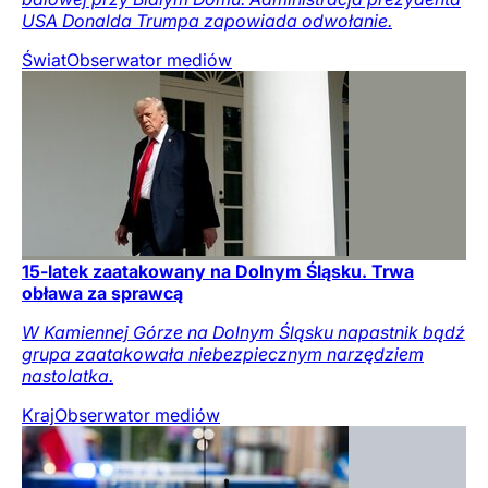
USA Donalda Trumpa zapowiada odwołanie.
Świat
Obserwator mediów
15-latek zaatakowany na Dolnym Śląsku. Trwa
obława za sprawcą
W Kamiennej Górze na Dolnym Śląsku napastnik bądź
grupa zaatakowała niebezpiecznym narzędziem
nastolatka.
Kraj
Obserwator mediów