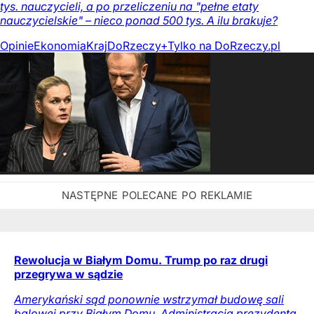
tys. nauczycieli, a po przeliczeniu na "pełne etaty
nauczycielskie" – nieco ponad 500 tys. A ilu brakuje?
Opinie
Ekonomia
Kraj
DoRzeczy+
Tylko na DoRzeczy.pl
Rewolucja w Białym Domu. Trump po raz drugi
przegrywa w sądzie
Amerykański sąd ponownie wstrzymał budowę sali
balowej przy Białym Domu. Administracja prezydenta