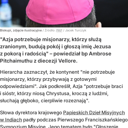
Biskupi, zdjęcie ilustracyjne
/ Źródło:
PAP
/
Jacek Turczyk
"Azja potrzebuje misjonarzy, którzy służą
zranionym, budują pokój i głoszą imię Jezusa
z pokorą i radością" – powiedział bp Ambrose
Pitchaimuthu z diecezji Vellore.
Hierarcha zaznaczył, że kontynent "nie potrzebuje
misjonarzy, którzy przybywają z gotowymi
odpowiedziami". Jak podkreślił, Azja "potrzebuje braci
i sióstr, którzy niosą Chrystusa, kroczą z ludźmi,
słuchają głęboko, cierpliwie rozeznają".
Słowa dyrektora krajowego
Papieskich Dzieł Misyjnych
w Indiach
padły podczas Pierwszego Franciszkańskiego
Sympozjum Misyjne. Jego tematem było "Głoszenie