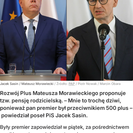
Jacek Sasin / Mateusz Morawiecki
/ Źródło:
PAP
/
Piotr Nowak / Marcin Obara
Rozwój Plus Mateusza Morawieckiego proponuje
tzw. pensję rodzicielską. – Mnie to trochę dziwi,
ponieważ pan premier był przeciwnikiem 500 plus –
powiedział poseł PiS Jacek Sasin.
Były premier zapowiedział w piątek, za pośrednictwem