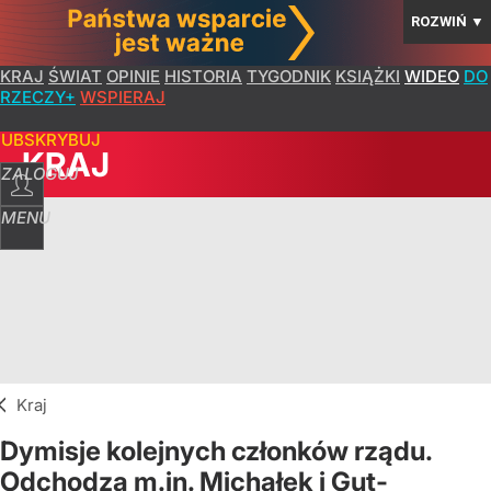
ROZWIŃ
▼
KRAJ
ŚWIAT
OPINIE
HISTORIA
TYGODNIK
KSIĄŻKI
WIDEO
DO
RZECZY+
WSPIERAJ
SUBSKRYBUJ
KRAJ
ZALOGUJ
MENU
Kraj
Dymisje kolejnych członków rządu.
Odchodzą m.in. Michałek i Gut-