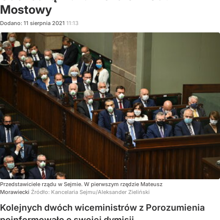
Mostowy
Dodano:
11
sierpnia
2021
11:13
Przedstawiciele rządu w Sejmie. W pierwszym rzędzie Mateusz
Morawiecki
Źródło:
Kancelaria Sejmu/Aleksander Zieliński
Kolejnych dwóch wiceministrów z Porozumienia
poinformowało o swojej dymisji.