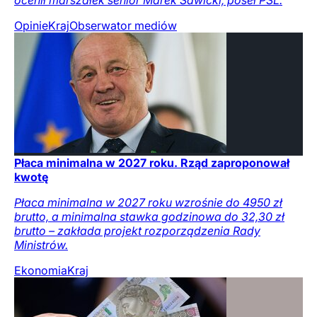
Opinie
Kraj
Obserwator mediów
Płaca minimalna w 2027 roku. Rząd zaproponował
kwotę
Płaca minimalna w 2027 roku wzrośnie do 4950 zł
brutto, a minimalna stawka godzinowa do 32,30 zł
brutto – zakłada projekt rozporządzenia Rady
Ministrów.
Ekonomia
Kraj