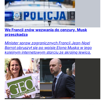
We Francji znów wezwania do cenzury. Musk
przeszkadza
Minister spraw zagranicznych Francji Jean-Noel
Barrot obruszył się po wpisie Elona Muska w jego
kolejnym internetowym starciu ze skrajną lewicą.