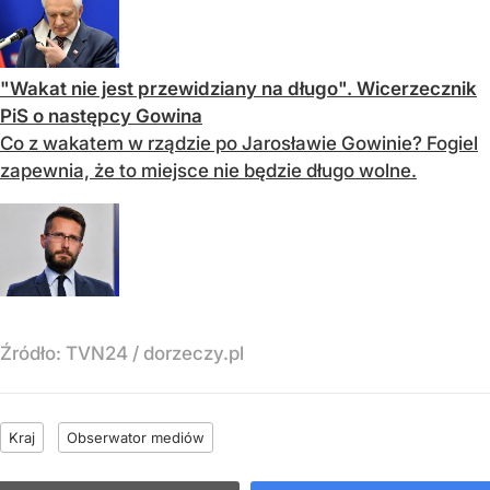
"Wakat nie jest przewidziany na długo". Wicerzecznik
PiS o następcy Gowina
Co z wakatem w rządzie po Jarosławie Gowinie? Fogiel
zapewnia, że to miejsce nie będzie długo wolne.
Źródło:
TVN24
/
dorzeczy.pl
Kraj
Obserwator mediów