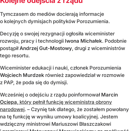
Kolejne odejścia z rządu
Tymczasem do mediów docierają informacje
o kolejnych dymisjach polityków Porozumienia.
Decyzję o swojej rezygnacji ogłosiła wiceminister
rozwoju, pracy i technologii
Iwona Michałek
. Podobnie
postąpił
Andrzej Gut-Mostowy
, drugi z wiceministrów
tego resortu.
Wiceminister edukacji i nauki, członek Porozumienia
Wojciech Murdzek
również zapowiedział w rozmowie
z PAP, że poda się do dymisji.
Wcześniej o odejściu z rządu poinformował
Marcin
Ociepa,
który pełnił funkcję wiceministra obrony
narodowej
. – Czynię tak dlatego, że zostałem powołany
na tę funkcję w wyniku umowy koalicyjnej. Jestem
wdzięczny ministrowi Mariuszowi Błaszczakowi