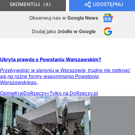
SKOMENTUJ
UDOSTĘPNIJ
8
Obserwuj nas
w
Google News
Dodaj jako
źródło w Google
Ukryta prawda o Powstaniu Warszawskim?
Przebywając w sierpniu w Warszawie, trudno nie natknąć
się na różne formy wspominania Powstania
Warszawskiego.
Opinie
Kraj
DoRzeczy+
Tylko na DoRzeczy.pl