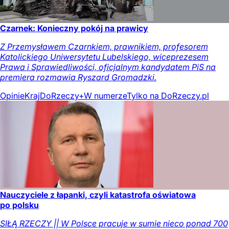
Czarnek: Konieczny pokój na prawicy
Z Przemysławem Czarnkiem, prawnikiem, profesorem
Katolickiego Uniwersytetu Lubelskiego, wiceprezesem
Prawa i Sprawiedliwości, oficjalnym kandydatem PiS na
premiera rozmawia Ryszard Gromadzki.
Opinie
Kraj
DoRzeczy+
W numerze
Tylko na DoRzeczy.pl
Nauczyciele z łapanki, czyli katastrofa oświatowa
po polsku
SIŁĄ RZECZY || W Polsce pracuje w sumie nieco ponad 700