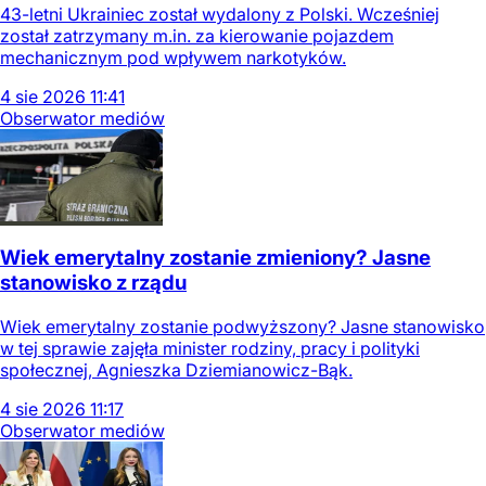
43-letni Ukrainiec został wydalony z Polski. Wcześniej
został zatrzymany m.in. za kierowanie pojazdem
mechanicznym pod wpływem narkotyków.
4
sie
2026
11:41
Obserwator mediów
Wiek emerytalny zostanie zmieniony? Jasne
stanowisko z rządu
Wiek emerytalny zostanie podwyższony? Jasne stanowisko
w tej sprawie zajęła minister rodziny, pracy i polityki
społecznej, Agnieszka Dziemianowicz-Bąk.
4
sie
2026
11:17
Obserwator mediów