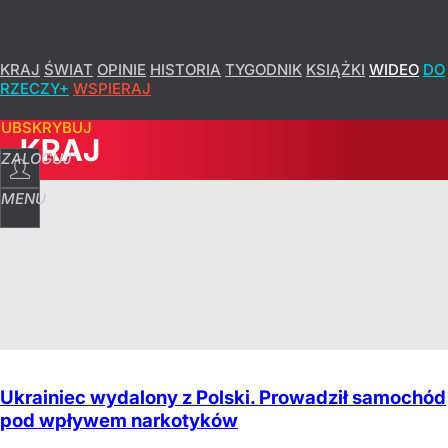
KRAJ
ŚWIAT
OPINIE
HISTORIA
TYGODNIK
KSIĄŻKI
WIDEO
DO
RZECZY+
WSPIERAJ
SUBSKRYBUJ
KRAJ
ZALOGUJ
MENU
Ukrainiec wydalony z Polski. Prowadził samochód
pod wpływem narkotyków