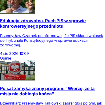
Edukacja zdrowotna. Ruch PiS w sprawie
kontrowersyjnego przedmiotu
Przemysław Czarnek poinformował, że PiS składa wniosek
do Trybunału Konstytucyjnego w sprawie edukacji
zdrowotnej.
4
sie
2026
10:09
Opinie
Polsat zamyka znany program. "Wierzę, że ta
misja nie dobiegła końca"
Dziennikarz Przemysław Talkowski zabrał głos po tym, jak