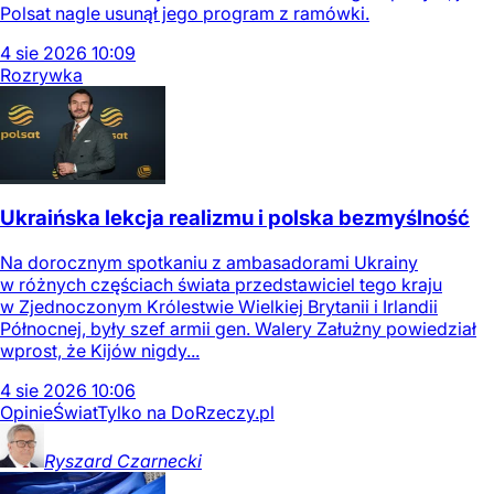
Polsat nagle usunął jego program z ramówki.
4
sie
2026
10:09
Rozrywka
Ukraińska lekcja realizmu i polska bezmyślność
Na dorocznym spotkaniu z ambasadorami Ukrainy
w różnych częściach świata przedstawiciel tego kraju
w Zjednoczonym Królestwie Wielkiej Brytanii i Irlandii
Północnej, były szef armii gen. Walery Załużny powiedział
wprost, że Kijów nigdy...
4
sie
2026
10:06
Opinie
Świat
Tylko na DoRzeczy.pl
Ryszard
Czarnecki