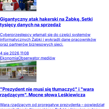
Gigantyczny atak hakerski na Żabkę. Setki
tysięcy danych na sprzedaż
Cyberprzestępcy włamali się do części systemów
informatycznych Żabki i wykradli dane pracowników
oraz partnerów biznesowych sieci.
4
sie
2026
11:08
Ekonomia
Obserwator mediów
"Prezydent nie musi się tłumaczyć" i "wara
rządzącym". Mocne słowa Leśkiewicza
Wara rządzącym od proregatyw prezydenta – powiedział