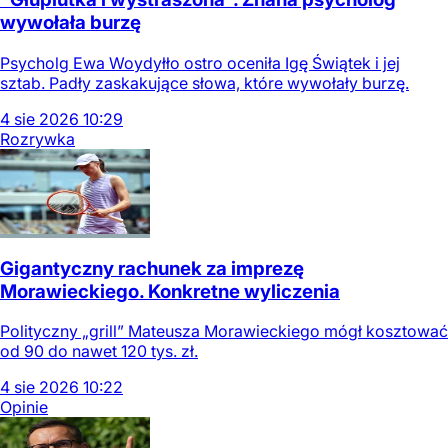
wywołała burzę
Psycholg Ewa Woydyłło ostro oceniła Igę Świątek i jej
sztab. Padły zaskakujące słowa, które wywołały burzę.
4
sie
2026
10:29
Rozrywka
Gigantyczny rachunek za imprezę
Morawieckiego. Konkretne wyliczenia
Polityczny „grill” Mateusza Morawieckiego mógł kosztować
od 90 do nawet 120 tys. zł.
4
sie
2026
10:22
Opinie