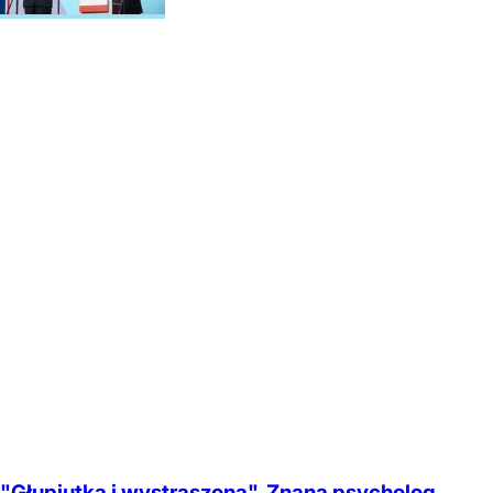
"Głupiutka i wystraszona". Znana psycholog