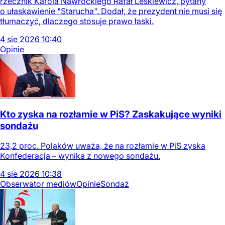
rzecznik Karola Nawrockiego Rafał Leśkiewicz, pytany
o ułaskawienie "Starucha". Dodał, że prezydent nie musi się
tłumaczyć, dlaczego stosuje prawo łaski.
4
sie
2026
10:40
Opinie
Kto zyska na rozłamie w PiS? Zaskakujące wyniki
sondażu
23,2 proc. Polaków uważa, że na rozłamie w PiS zyska
Konfederacja – wynika z nowego sondażu.
4
sie
2026
10:38
Obserwator mediów
Opinie
Sondaż