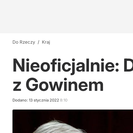
Do Rzeczy
/
Kraj
Nieoficjalnie:
z Gowinem
Dodano:
13
stycznia
2022
8:10