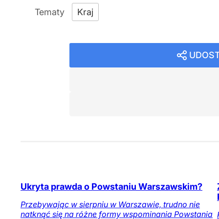
Kraj
UDOST
Ukryta prawda o Powstaniu Warszawskim?
Przebywając w sierpniu w Warszawie, trudno nie
natknąć się na różne formy wspominania Powstania