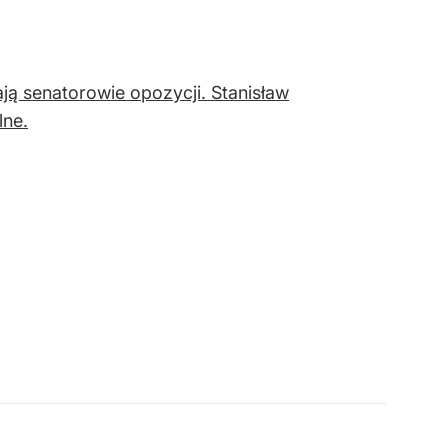
ją senatorowie opozycji. Stanisław
lne.