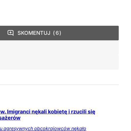
SKOMENTUJ
6
. Imigranci nękali kobietę i rzucili się
sażerów
iu agresywnych obcokrajowców nękało