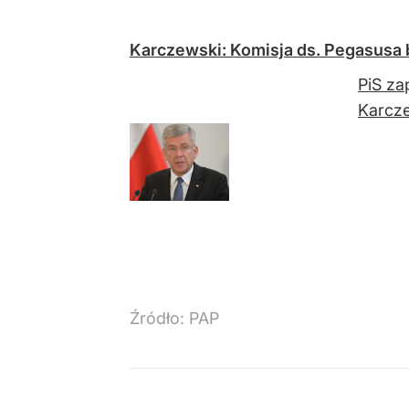
Karczewski: Komisja ds. Pegasusa b
PiS za
Karcze
Źródło:
PAP