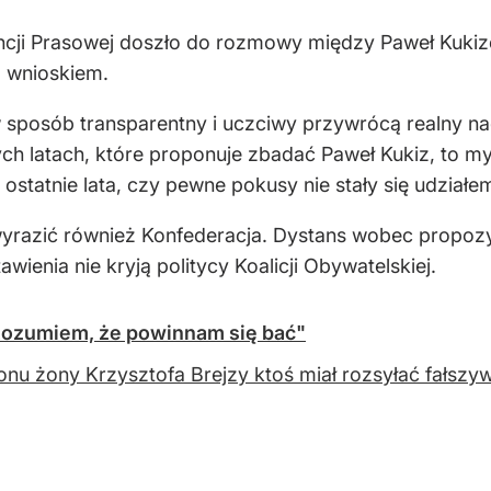
gencji Prasowej doszło do rozmowy między Paweł Kuk
 wnioskiem.
 sposób transparentny i uczciwy przywrócą realny na
h latach, które proponuje zbadać Paweł Kukiz, to myś
tatnie lata, czy pewne pokusy nie stały się udziałem
wyrazić również Konfederacja. Dystans wobec propoz
ienia nie kryją politycy Koalicji Obywatelskiej.
Rozumiem, że powinnam się bać"
fonu żony Krzysztofa Brejzy ktoś miał rozsyłać fałsz