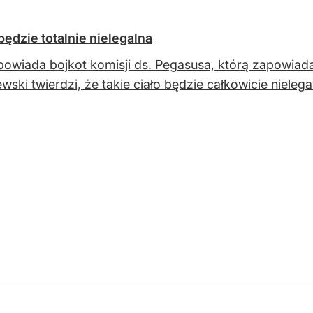
ędzie totalnie nielegalna
powiada bojkot komisji ds. Pegasusa, którą zapowiada
wski twierdzi, że takie ciało będzie całkowicie nielega