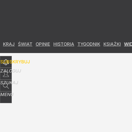
Udostępnij
6
Skomentuj
KRAJ
ŚWIAT
OPINIE
HISTORIA
TYGODNIK
KSIĄŻKI
WI
SUBSKRYBUJ
ZALOGUJ
SZUKAJ
MENU