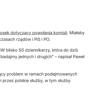
osek dotyczący powołania komisji
. Miałaby
asach rządów i PiS i PO.
blisko 50 dziennikarzy, która do dziś
 badajmy jednych i drugich" – napisał Paweł
aczący problem w ramach podejmowanych
przez polskie służby, w tym służby