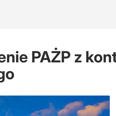
enie PAŻP z kont
go