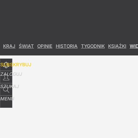
Udostępnij
0
Skomentuj
KRAJ
ŚWIAT
OPINIE
HISTORIA
TYGODNIK
KSIĄŻKI
WI
SUBSKRYBUJ
ZALOGUJ
SZUKAJ
MENU