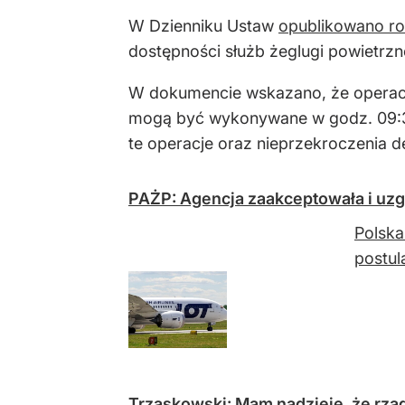
W Dzienniku Ustaw
opublikowano ro
dostępności służb żeglugi powietrzne
W dokumencie wskazano, że operacj
mogą być wykonywane w godz. 09:30
te operacje oraz nieprzekroczenia
PAŻP: Agencja zaakceptowała i uzg
Polska
postul
Trzaskowski: Mam nadzieję, że rzą