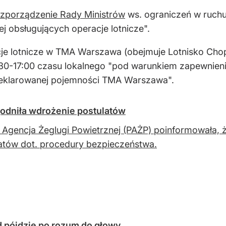
zporządzenie Rady Ministrów
ws. ograniczeń w ruchu
j obsługujących operacje lotnicze".
e lotnicze w TMA Warszawa (obejmuje Lotnisko Chop
-17:00 czasu lokalnego "pod warunkiem zapewnienia 
 deklarowanej pojemności TMA Warszawa".
odniła wdrożenie postulatów
 Agencja Żeglugi Powietrznej (PAŻP) poinformowała, 
atów dot. procedury bezpieczeństwa.
d pójdzie po rozum do głowy