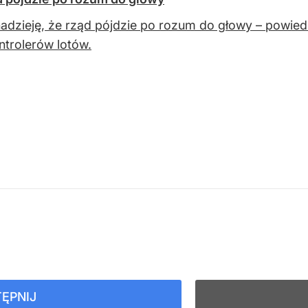
dzieję, że rząd pójdzie po rozum do głowy – powied
ntrolerów lotów.
ĘPNIJ