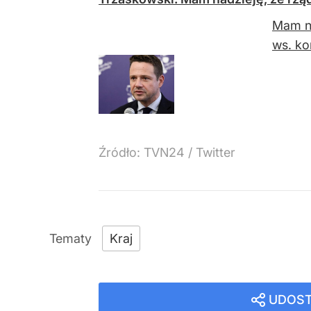
Mam na
ws. ko
Źródło:
TVN24
/
Twitter
Kraj
UDOST