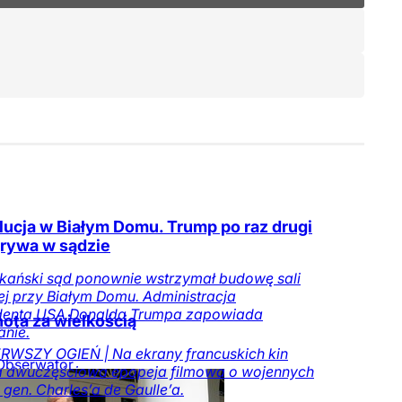
ucja w Białym Domu. Trump po raz drugi
rywa w sądzie
kański sąd ponownie wstrzymał budowę sali
j przy Białym Domu. Administracja
denta USA Donalda Trumpa zapowiada
ota za wielkością
nie.
RWSZY OGIEŃ | Na ekrany francuskich kin
Obserwator
a dwuczęściowa epopeja filmowa o wojennych
w
 gen. Charles’a de Gaulle’a.