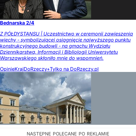
Bednarska 2/4
Z PÓŁDYSTANSU | Uczestnictwo w ceremonii zawieszenia
wiechy - symbolizującej osiągnięcie najwyższego punktu
konstrukcyjnego budowli - na gmachu Wydziału
Dziennikarstwa, Informacji i Bibliologii Uniwersytetu
Warszawskiego skłoniło mnie do wspomnień.
Opinie
Kraj
DoRzeczy+
Tylko na DoRzeczy.pl