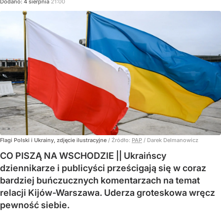
Dodano:
4
sierpnia
21:00
Flagi Polski i Ukrainy, zdjęcie ilustracyjne
/ Źródło:
PAP
/
Darek Delmanowicz
CO PISZĄ NA WSCHODZIE || Ukraińscy
dziennikarze i publicyści prześcigają się w coraz
bardziej buńczucznych komentarzach na temat
relacji Kijów-Warszawa. Uderza groteskowa wręcz
pewność siebie.