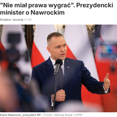
"Nie miał prawa wygrać". Prezydencki
minister o Nawrockim
Dodano:
wczoraj
21:36
Karol Nawrocki, prezydent RP
/ Źródło:
Mikołaj Bujak / KPRP