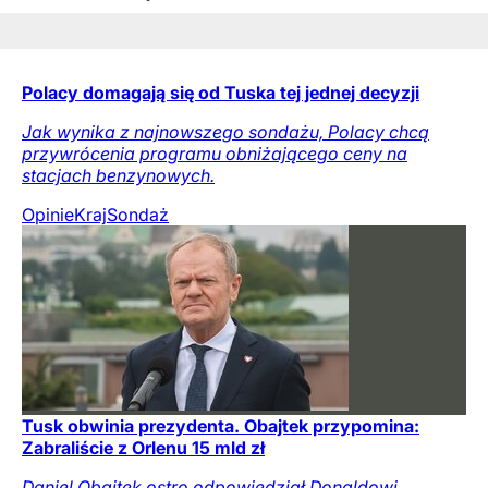
Polacy domagają się od Tuska tej jednej decyzji
Jak wynika z najnowszego sondażu, Polacy chcą
przywrócenia programu obniżającego ceny na
stacjach benzynowych.
Opinie
Kraj
Sondaż
Tusk obwinia prezydenta. Obajtek przypomina:
Zabraliście z Orlenu 15 mld zł
Daniel Obajtek ostro odpowiedział Donaldowi