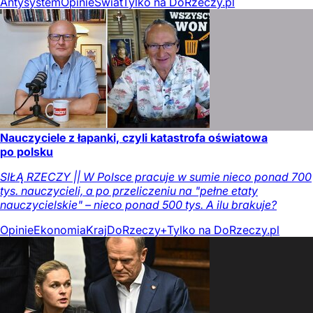
Antysystem
Opinie
Świat
Tylko na DoRzeczy.pl
Nauczyciele z łapanki, czyli katastrofa oświatowa
po polsku
SIŁĄ RZECZY || W Polsce pracuje w sumie nieco ponad 700
tys. nauczycieli, a po przeliczeniu na "pełne etaty
nauczycielskie" – nieco ponad 500 tys. A ilu brakuje?
Opinie
Ekonomia
Kraj
DoRzeczy+
Tylko na DoRzeczy.pl