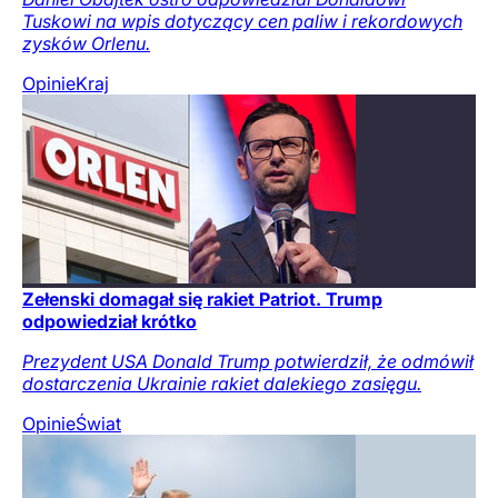
Tuskowi na wpis dotyczący cen paliw i rekordowych
zysków Orlenu.
Opinie
Kraj
Zełenski domagał się rakiet Patriot. Trump
odpowiedział krótko
Prezydent USA Donald Trump potwierdził, że odmówił
dostarczenia Ukrainie rakiet dalekiego zasięgu.
Opinie
Świat