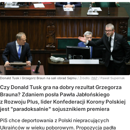
Donald Tusk i Grzegorz Braun na sali obrad Sejmu
/ Źródło:
PAP
/
Paweł Supernak
Czy Donald Tusk gra na dobry rezultat Grzegorza
Brauna? Zdaniem posła Pawła Jabłońskiego
z Rozwoju Plus, lider Konfederacji Korony Polskiej
jest "paradoksalnie" sojusznikiem premiera
PiS chce deportowania z Polski niepracujących
Ukraińców w wieku poborowym. Propozycja padła