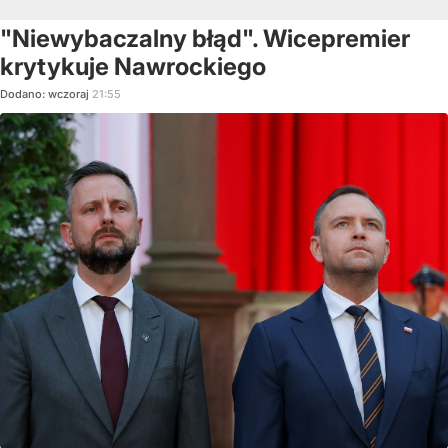
"Niewybaczalny błąd". Wicepremier
krytykuje Nawrockiego
Dodano:
wczoraj
21:55