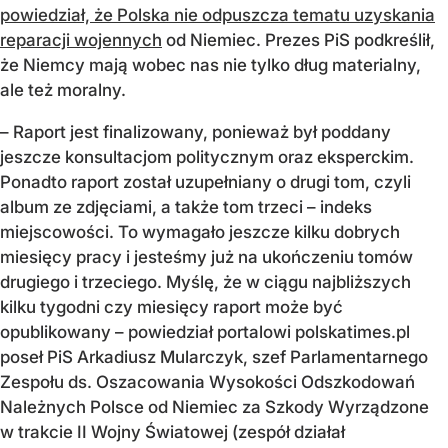
powiedział, że Polska nie odpuszcza tematu uzyskania
reparacji wojennych
od Niemiec. Prezes PiS podkreślił,
że Niemcy mają wobec nas nie tylko dług materialny,
ale też moralny.
– Raport jest finalizowany, ponieważ był poddany
jeszcze konsultacjom politycznym oraz eksperckim.
Ponadto raport został uzupełniany o drugi tom, czyli
album ze zdjęciami, a także tom trzeci – indeks
miejscowości. To wymagało jeszcze kilku dobrych
miesięcy pracy i jesteśmy już na ukończeniu tomów
drugiego i trzeciego. Myślę, że w ciągu najbliższych
kilku tygodni czy miesięcy raport może być
opublikowany – powiedział portalowi polskatimes.pl
poseł PiS Arkadiusz Mularczyk, szef Parlamentarnego
Zespołu ds. Oszacowania Wysokości Odszkodowań
Należnych Polsce od Niemiec za Szkody Wyrządzone
w trakcie II Wojny Światowej (zespół działał