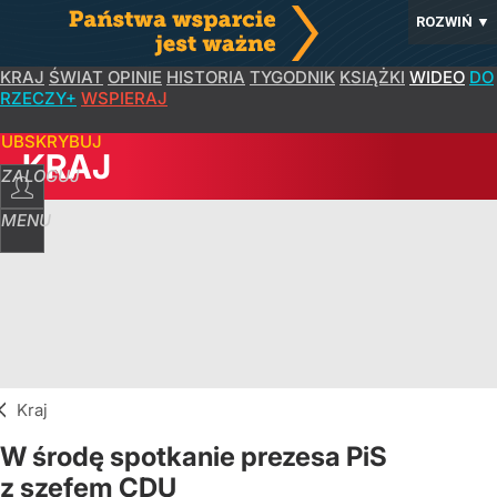
ROZWIŃ
▼
KRAJ
ŚWIAT
OPINIE
HISTORIA
TYGODNIK
KSIĄŻKI
WIDEO
DO
RZECZY+
WSPIERAJ
SUBSKRYBUJ
KRAJ
ZALOGUJ
MENU
Kraj
W środę spotkanie prezesa PiS
z szefem CDU