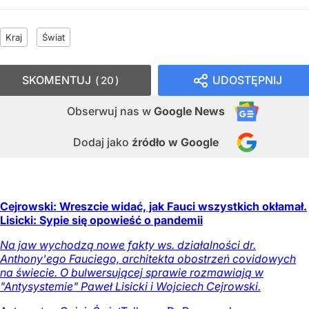
Kraj
Świat
SKOMENTUJ
UDOSTĘPNIJ
20
Obserwuj nas
w
Google News
Dodaj jako
źródło w Google
Cejrowski: Wreszcie widać, jak Fauci wszystkich okłamał.
Lisicki: Sypie się opowieść o pandemii
Na jaw wychodzą nowe fakty ws. działalności dr.
Anthony'ego Fauciego, architekta obostrzeń covidowych
na świecie. O bulwersującej sprawie rozmawiają w
"Antysystemie" Paweł Lisicki i Wojciech Cejrowski.