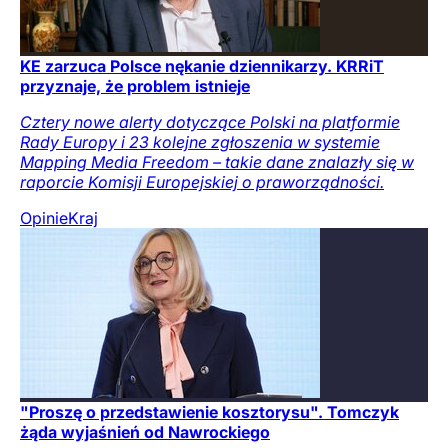
KE zarzuca Polsce nękanie dziennikarzy. KRRiT
przyznaje, że problem istnieje
Cztery nowe alerty dotyczące Polski na platformie
Rady Europy i 23 kolejne zgłoszenia w systemie
Mapping Media Freedom – takie dane znalazły się w
raporcie Komisji Europejskiej o praworządności.
Opinie
Kraj
"Proszę o przedstawienie kosztorysu". Tomczyk
żąda wyjaśnień od Nawrockiego