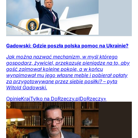
Gadowski: Gdzie poszła polska pomoc na Ukrainie?
Jak można nazwać mechanizm, w myśl którego
gospodarz, żywiciel, przekazuje pieniądze na to, aby
gość zajmował kolejne pokoje, a w końcu
wynajmował mu jego własne meble i pobierał opłaty
za przygotowywane przez siebie posiłki? – pyta
Witold Gadowski.
Opinie
Kraj
Tylko na DoRzeczy.pl
DoRzeczy+