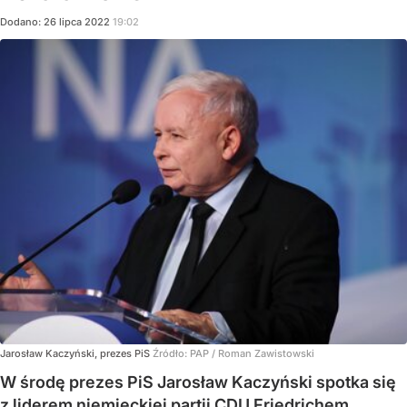
Dodano:
26
lipca
2022
19:02
Jarosław Kaczyński, prezes PiS
Źródło:
PAP
/
Roman Zawistowski
W środę prezes PiS Jarosław Kaczyński spotka się
z liderem niemieckiej partii CDU Friedrichem