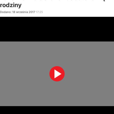
rodziny
Dodano:
18
września
2017
17:25