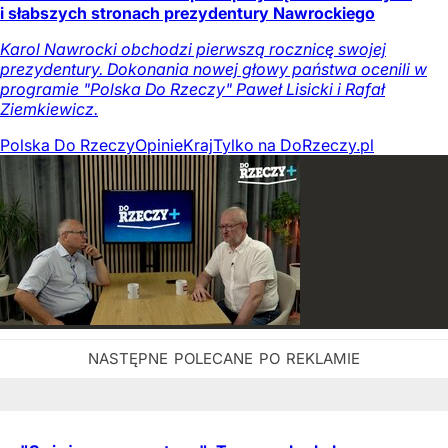
i słabszych stronach prezydentury Nawrockiego
Karol Nawrocki obchodzi pierwszą rocznicę swojej
prezydentury. Dokonania nowej głowy państwa ocenili w
programie "Polska Do Rzeczy" Paweł Lisicki i Rafał
Ziemkiewicz.
Polska Do Rzeczy
Opinie
Kraj
Tylko na DoRzeczy.pl