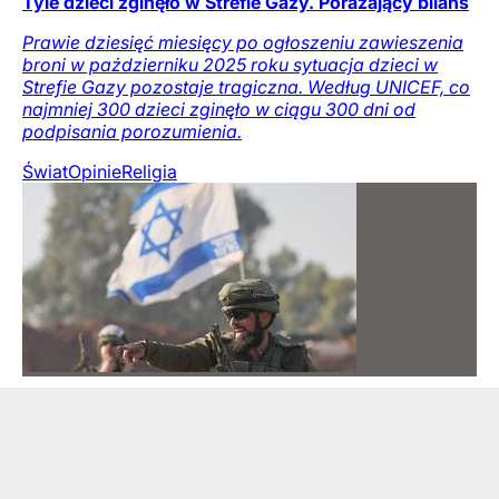
Tyle dzieci zginęło w Strefie Gazy. Porażający bilans
Prawie dziesięć miesięcy po ogłoszeniu zawieszenia
broni w październiku 2025 roku sytuacja dzieci w
Strefie Gazy pozostaje tragiczna. Według UNICEF, co
najmniej 300 dzieci zginęło w ciągu 300 dni od
podpisania porozumienia.
Świat
Opinie
Religia