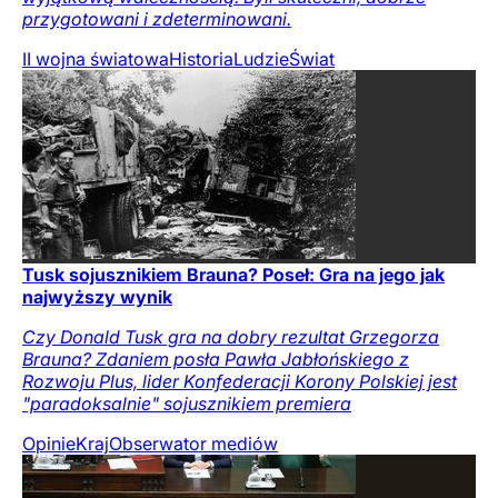
przygotowani i zdeterminowani.
II wojna światowa
Historia
Ludzie
Świat
Tusk sojusznikiem Brauna? Poseł: Gra na jego jak
najwyższy wynik
Czy Donald Tusk gra na dobry rezultat Grzegorza
Brauna? Zdaniem posła Pawła Jabłońskiego z
Rozwoju Plus, lider Konfederacji Korony Polskiej jest
"paradoksalnie" sojusznikiem premiera
Opinie
Kraj
Obserwator mediów