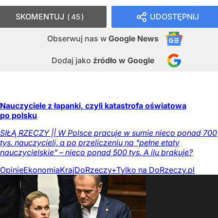
SKOMENTUJ
UDOSTĘPNIJ
45
Obserwuj nas
w
Google News
Dodaj jako
źródło w Google
Nauczyciele z łapanki, czyli katastrofa oświatowa
po polsku
SIŁĄ RZECZY || W Polsce pracuje w sumie nieco ponad 700
tys. nauczycieli, a po przeliczeniu na "pełne etaty
nauczycielskie" – nieco ponad 500 tys. A ilu brakuje?
Opinie
Ekonomia
Kraj
DoRzeczy+
Tylko na DoRzeczy.pl