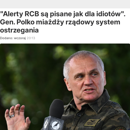
"Alerty RCB są pisane jak dla idiotów".
Gen. Polko miażdży rządowy system
ostrzegania
Dodano:
wczoraj
20:13