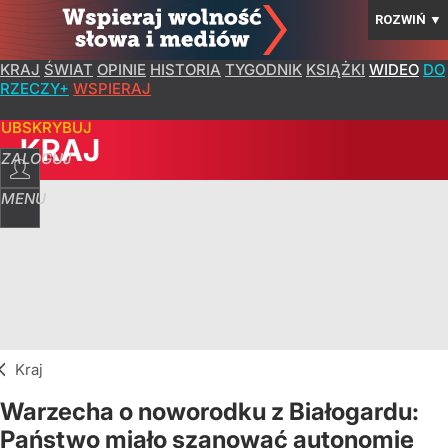
ROZWIŃ
▼
KRAJ
ŚWIAT
OPINIE
HISTORIA
TYGODNIK
KSIĄŻKI
WIDEO
DO
RZECZY+
WSPIERAJ
SUBSKRYBUJ
KRAJ
ZALOGUJ
MENU
Kraj
Warzecha o noworodku z Białogardu:
Państwo miało szanować autonomię