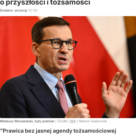
o przyszłości i tożsamości
Dodano:
wczoraj
20:39
Mateusz Morawiecki, były premier
/ Źródło:
PAP
/
Marcin Gadomski
"Prawica bez jasnej agendy tożsamościowej