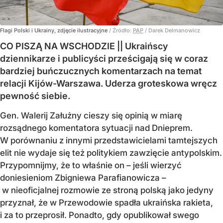
Flagi Polski i Ukrainy, zdjęcie ilustracyjne
/ Źródło:
PAP
/
Darek Delmanowicz
CO PISZĄ NA WSCHODZIE || Ukraińscy
dziennikarze i publicyści prześcigają się w coraz
bardziej buńczucznych komentarzach na temat
relacji Kijów-Warszawa. Uderza groteskowa wręcz
pewność siebie.
Gen. Walerij Załużny cieszy się opinią w miarę
rozsądnego komentatora sytuacji nad Dnieprem.
W porównaniu z innymi przedstawicielami tamtejszych
elit nie wydaje się też politykiem zawzięcie antypolskim.
Przypomnijmy, że to właśnie on – jeśli wierzyć
doniesieniom Zbigniewa Parafianowicza –
w nieoficjalnej rozmowie ze stroną polską jako jedyny
przyznał, że w Przewodowie spadła ukraińska rakieta,
i za to przeprosił. Ponadto, gdy opublikował swego