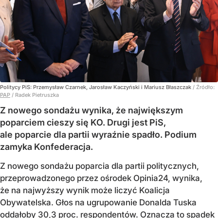
Politycy PiS: Przemysław Czarnek, Jarosław Kaczyński i Mariusz Błaszczak
/ Źródło:
PAP
/
Radek Pietruszka
Z nowego sondażu wynika, że największym
poparciem cieszy się KO. Drugi jest PiS,
ale poparcie dla partii wyraźnie spadło. Podium
zamyka Konfederacja.
Z nowego sondażu poparcia dla partii politycznych,
przeprowadzonego przez ośrodek Opinia24, wynika,
że na najwyższy wynik może liczyć Koalicja
Obywatelska. Głos na ugrupowanie Donalda Tuska
oddałoby 30,3 proc. respondentów. Oznacza to spadek