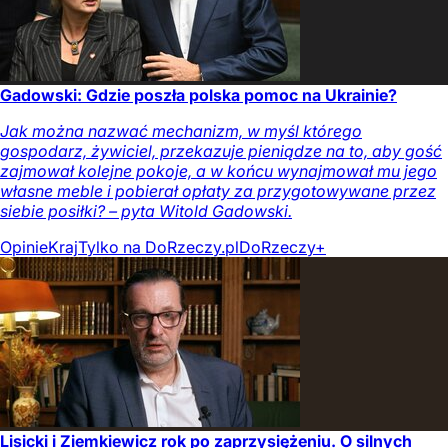
Gadowski: Gdzie poszła polska pomoc na Ukrainie?
Jak można nazwać mechanizm, w myśl którego
gospodarz, żywiciel, przekazuje pieniądze na to, aby gość
zajmował kolejne pokoje, a w końcu wynajmował mu jego
własne meble i pobierał opłaty za przygotowywane przez
siebie posiłki? – pyta Witold Gadowski.
Opinie
Kraj
Tylko na DoRzeczy.pl
DoRzeczy+
Lisicki i Ziemkiewicz rok po zaprzysiężeniu. O silnych