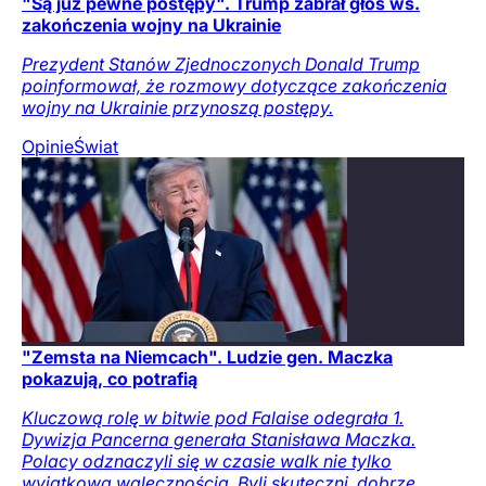
"Są już pewne postępy". Trump zabrał głos ws.
zakończenia wojny na Ukrainie
Prezydent Stanów Zjednoczonych Donald Trump
poinformował, że rozmowy dotyczące zakończenia
wojny na Ukrainie przynoszą postępy.
Opinie
Świat
"Zemsta na Niemcach". Ludzie gen. Maczka
pokazują, co potrafią
Kluczową rolę w bitwie pod Falaise odegrała 1.
Dywizja Pancerna generała Stanisława Maczka.
Polacy odznaczyli się w czasie walk nie tylko
wyjątkową walecznością. Byli skuteczni, dobrze