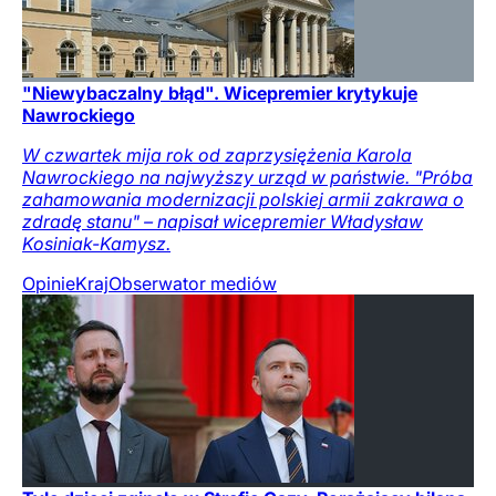
"Niewybaczalny błąd". Wicepremier krytykuje
Nawrockiego
W czwartek mija rok od zaprzysiężenia Karola
Nawrockiego na najwyższy urząd w państwie. "Próba
zahamowania modernizacji polskiej armii zakrawa o
zdradę stanu" – napisał wicepremier Władysław
Kosiniak-Kamysz.
Opinie
Kraj
Obserwator mediów