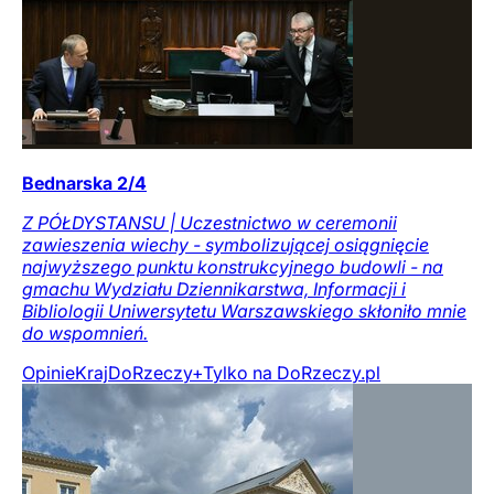
Bednarska 2/4
Z PÓŁDYSTANSU | Uczestnictwo w ceremonii
zawieszenia wiechy - symbolizującej osiągnięcie
najwyższego punktu konstrukcyjnego budowli - na
gmachu Wydziału Dziennikarstwa, Informacji i
Bibliologii Uniwersytetu Warszawskiego skłoniło mnie
do wspomnień.
Opinie
Kraj
DoRzeczy+
Tylko na DoRzeczy.pl