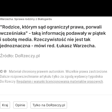
Warzecha: Sprawa rodziny z Białogardu
"Rodzice, którym sąd ograniczył prawa, porwali
wcześniaka" - taką informację podawały w piątek
i sobotę media. Rzeczywistość nie jest tak
jednoznaczna - mówi red. Łukasz Warzecha.
Źródło:
DoRzeczy.pl
© ℗
Materiał chroniony prawem autorskim. Wszelkie prawa zastrzeżone.
Dalsze rozpowszechnianie artykułu tylko za zgodą wydawcy tygodnika
Do Rzeczy.
Regulamin i warunki licencjonowania materiałów prasowych
.
Kraj
Opinie
Tylko na DoRzeczy.pl