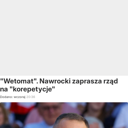
"Wetomat". Nawrocki zaprasza rząd
na "korepetycje"
Dodano:
wczoraj
20:36