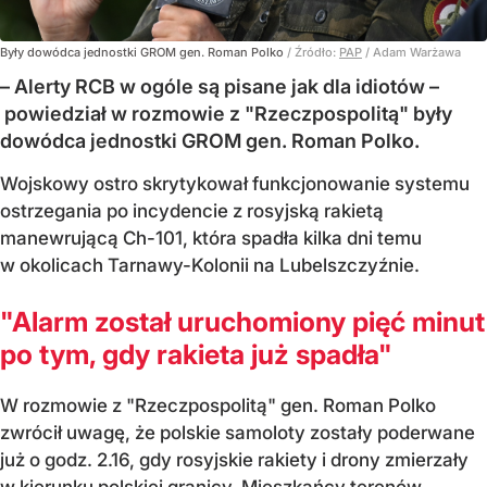
Były dowódca jednostki GROM gen. Roman Polko
/ Źródło:
PAP
/
Adam Warżawa
– Alerty RCB w ogóle są pisane jak dla idiotów –
powiedział w rozmowie z "Rzeczpospolitą" były
dowódca jednostki GROM gen. Roman Polko.
Wojskowy ostro skrytykował funkcjonowanie systemu
ostrzegania po incydencie z rosyjską rakietą
manewrującą Ch-101, która spadła kilka dni temu
w okolicach Tarnawy-Kolonii na Lubelszczyźnie.
"Alarm został uruchomiony pięć minut
po tym, gdy rakieta już spadła"
W rozmowie z "Rzeczpospolitą" gen. Roman Polko
zwrócił uwagę, że polskie samoloty zostały poderwane
już o godz. 2.16, gdy rosyjskie rakiety i drony zmierzały