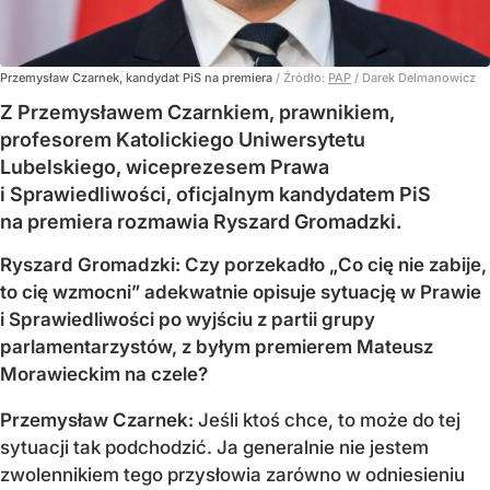
Przemysław Czarnek, kandydat PiS na premiera
/ Źródło:
PAP
/
Darek Delmanowicz
Z Przemysławem Czarnkiem, prawnikiem,
profesorem Katolickiego Uniwersytetu
Lubelskiego, wiceprezesem Prawa
i Sprawiedliwości, oficjalnym kandydatem PiS
na premiera rozmawia Ryszard Gromadzki.
Ryszard Gromadzki: Czy porzekadło „Co cię nie zabije,
to cię wzmocni” adekwatnie opisuje sytuację w Prawie
i Sprawiedliwości po wyjściu z partii grupy
parlamentarzystów, z byłym premierem Mateusz
Morawieckim na czele?
Przemysław Czarnek:
Jeśli ktoś chce, to może do tej
sytuacji tak podchodzić. Ja generalnie nie jestem
zwolennikiem tego przysłowia zarówno w odniesieniu