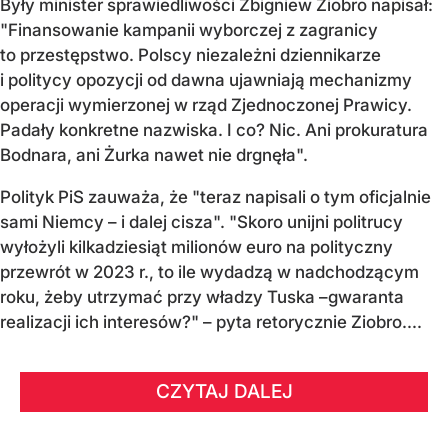
Były minister sprawiedliwości Zbigniew Ziobro napisał:
"Finansowanie kampanii wyborczej z zagranicy
to przestępstwo. Polscy niezależni dziennikarze
i politycy opozycji od dawna ujawniają mechanizmy
operacji wymierzonej w rząd Zjednoczonej Prawicy.
Padały konkretne nazwiska. I co? Nic. Ani prokuratura
Bodnara, ani Żurka nawet nie drgnęła".
Polityk PiS zauważa, że "teraz napisali o tym oficjalnie
sami Niemcy – i dalej cisza". "Skoro unijni politrucy
wyłożyli kilkadziesiąt milionów euro na polityczny
przewrót w 2023 r., to ile wydadzą w nadchodzącym
roku, żeby utrzymać przy władzy Tuska –gwaranta
realizacji ich interesów?" – pyta retorycznie Ziobro....
CZYTAJ DALEJ