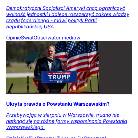
Demokratyczni Socjaliści Ameryki chcą ograniczyć
wolność jednostki i dalece rozszerzyć zakres władzy
rządu federalnego - mówi polityk Partii
Republikańskiej USA.
Opinie
Świat
Obserwator mediów
Ukryta prawda o Powstaniu Warszawskim?
Przebywając w sierpniu w Warszawie, trudno nie
natknąć się na różne formy wspominania Powstania
Warszawskiego.