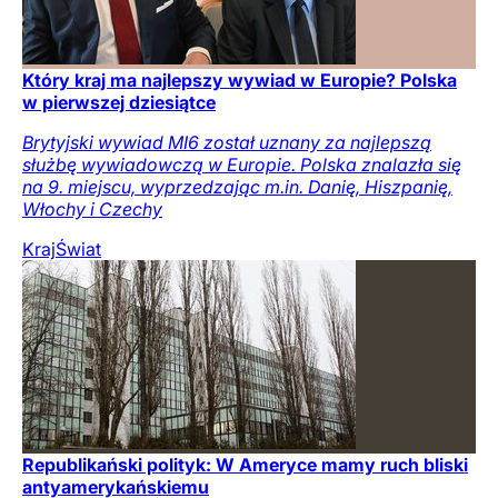
Który kraj ma najlepszy wywiad w Europie? Polska
w pierwszej dziesiątce
Brytyjski wywiad MI6 został uznany za najlepszą
służbę wywiadowczą w Europie. Polska znalazła się
na 9. miejscu, wyprzedzając m.in. Danię, Hiszpanię,
Włochy i Czechy
Kraj
Świat
Republikański polityk: W Ameryce mamy ruch bliski
antyamerykańskiemu