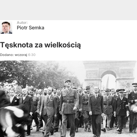
Autor:
Piotr Semka
Tęsknota za wielkością
Dodano:
wczoraj
6:30