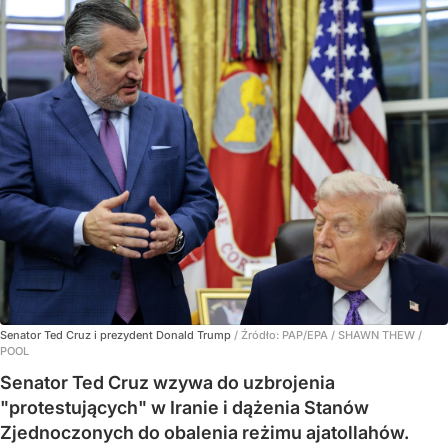
Senator Ted Cruz i prezydent Donald Trump
/ Źródło:
PAP/EPA
/
SHAWN THEW /
POOL
Senator Ted Cruz wzywa do uzbrojenia
"protestujących" w Iranie i dążenia Stanów
Zjednoczonych do obalenia reżimu ajatollahów.