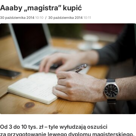
Aaaby „magistra” kupić
30
października
2014
10:10
/
30
października
2014
10:11
Od 3 do 10 tys. zł – tyle wyłudzają oszuści
za przygotowanie lewego dyplomu magisterskiego.