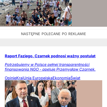
Raport Faziego. Czarnek podnosi ważny postulat
Potrzebujemy w Polsce pełnej transparentności
finansowania NGO - apeluje Przemysław Czarnek.
Opinie
Kraj
Unia Europejska
Ekonomia
Świat