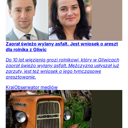
Zaorał świeżo wylany asfalt. Jest wniosek o areszt
dla rolnika z Gliwic
Do 10 lat więzienia grozi rolnikowi, który w Gliwicach
zaorał świeżo wylany asfalt. Mężczyzna usłyszał już
zarzuty, jest też wniosek o jego tymczasowe
aresztowanie.
Kraj
Obserwator mediów