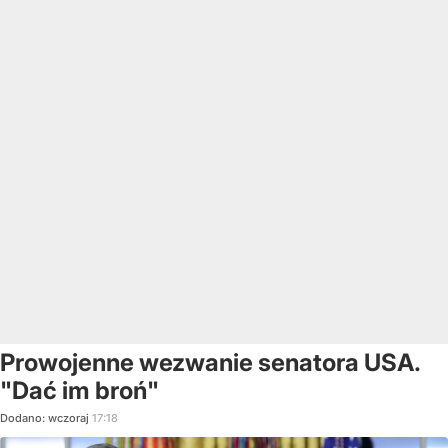
Prowojenne wezwanie senatora USA.
"Dać im broń"
Dodano:
wczoraj
17:18