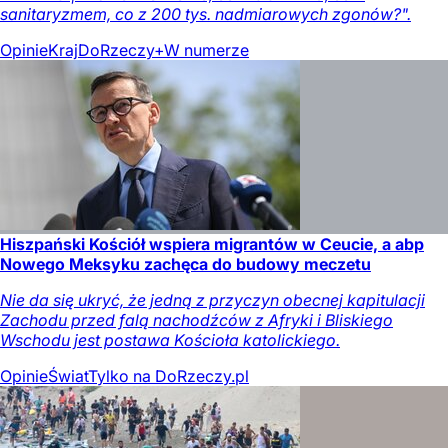
sanitaryzmem, co z 200 tys. nadmiarowych zgonów?".
Opinie
Kraj
DoRzeczy+
W numerze
Hiszpański Kościół wspiera migrantów w Ceucie, a abp
Nowego Meksyku zachęca do budowy meczetu
Nie da się ukryć, że jedną z przyczyn obecnej kapitulacji
Zachodu przed falą nachodźców z Afryki i Bliskiego
Wschodu jest postawa Kościoła katolickiego.
Opinie
Świat
Tylko na DoRzeczy.pl