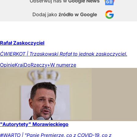
Obserwuj nas
w
Google News
Dodaj jako
źródło w Google
Rafał Zaskoczyciel
ĆWIERKOT | Trzaskowski Rafał to jednak zaskoczyciel.
Opinie
Kraj
DoRzeczy+
W numerze
"Autorytety" Morawieckiego
#WARTO | "Panie Premierze, co z COVID-19, co z