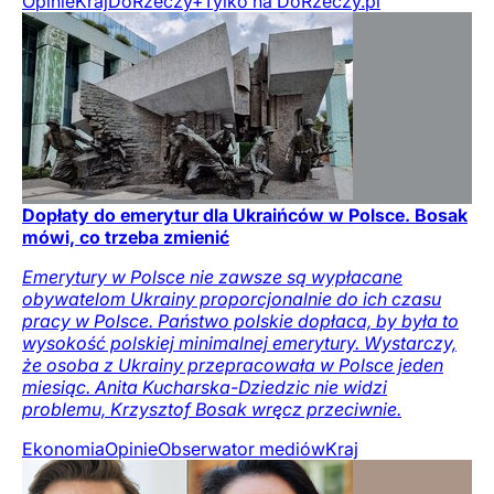
Opinie
Kraj
DoRzeczy+
Tylko na DoRzeczy.pl
Dopłaty do emerytur dla Ukraińców w Polsce. Bosak
mówi, co trzeba zmienić
Emerytury w Polsce nie zawsze są wypłacane
obywatelom Ukrainy proporcjonalnie do ich czasu
pracy w Polsce. Państwo polskie dopłaca, by była to
wysokość polskiej minimalnej emerytury. Wystarczy,
że osoba z Ukrainy przepracowała w Polsce jeden
miesiąc. Anita Kucharska-Dziedzic nie widzi
problemu, Krzysztof Bosak wręcz przeciwnie.
Ekonomia
Opinie
Obserwator mediów
Kraj