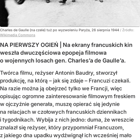
Charles de Gaulle (na czele) tuż po wyzwoleniu Paryża, 26 sierpnia 1944
/ Źródło:
Wikimedia Commons
NA PIERWSZY OGIEŃ | Na ekrany francuskich kin
weszła dwuczęściowa epopeja filmowa
o wojennych losach gen. Charles’a de Gaulle’a.
Twórca filmu, reżyser Antonin Baudry, stworzył
produkcję, na którą – jak się zdaje – Francuzi czekali.
Na razie można ją obejrzeć tylko we Francji, więc
opisując ogromne zainteresowanie filmowym freskiem
w ojczyźnie generała, muszę opierać się jedynie
na relacjach w czołowych francuskich dziennikach
i tygodnikach. Wybija z nich jedno: duma, że wreszcie
znalazł się reżyser, który przypomniał Francuzom,
z jakiego dna upadku wydźwignął ich wcześniej mało