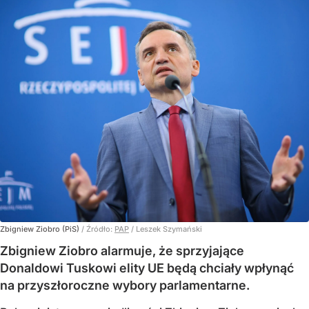
Zbigniew Ziobro (PiS)
/ Źródło:
PAP
/
Leszek Szymański
Zbigniew Ziobro alarmuje, że sprzyjające
Donaldowi Tuskowi elity UE będą chciały wpłynąć
na przyszłoroczne wybory parlamentarne.