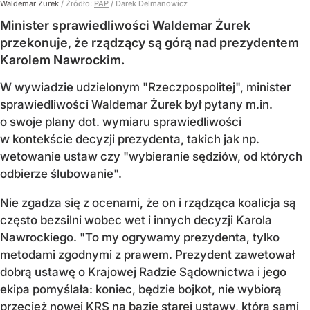
Waldemar Żurek
/ Źródło:
PAP
/
Darek Delmanowicz
Minister sprawiedliwości Waldemar Żurek
przekonuje, że rządzący są górą nad prezydentem
Karolem Nawrockim.
W wywiadzie udzielonym "Rzeczpospolitej", minister
sprawiedliwości Waldemar Żurek był pytany m.in.
o swoje plany dot. wymiaru sprawiedliwości
w kontekście decyzji prezydenta, takich jak np.
wetowanie ustaw czy "wybieranie sędziów, od których
odbierze ślubowanie".
Nie zgadza się z ocenami, że on i rządząca koalicja są
często bezsilni wobec wet i innych decyzji Karola
Nawrockiego. "To my ogrywamy prezydenta, tylko
metodami zgodnymi z prawem. Prezydent zawetował
dobrą ustawę o Krajowej Radzie Sądownictwa i jego
ekipa pomyślała: koniec, będzie bojkot, nie wybiorą
przecież nowej KRS na bazie starej ustawy, którą sami