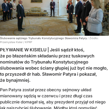
Ślubowanie sędziego Trybunału Konstytucyjnego Sławomira Patyry
/ Źródło:
Przemysław Keler / KPRP
PŁYWANIE W KISIELU | Jeśli sądził ktoś,
że po błazeńskim składaniu przez tuskowych
nominatów do Trybunału Konstytucyjnego
ślubowania wobec ściany głupiej już być nie mogło,
to przyszedł dr hab. Sławomir Patyra i pokazał,
że bynajmniej.
Pan Patyra został przez obecny sejmowy układ
mianowany sędzią w czerwcu i przez długi czas
publicznie domagał się, aby prezydent przyjął od niego
jak najszybciej ślubowanie. Mógłby ktoś pomyśleć,