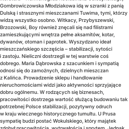
Gombrowiczowska Młodziakowa idą w szranki z panią
Dulską i strasznymi mieszczanami Tuwima, tymi, którzy
widzą wszystko osobno. Witkacy, Przybyszewski,
Brzozowski, Boy również znęcali się nad filistrami
zamieszkującymi wnętrza pełne aksamitów, kotar,
dywanów, otoman i paprotek. Wyszydzano ideał
mieszczańskiego szczęścia – stabilizacji, sytości
i zastoju. Nieliczni dostrzegli w tej warstwie coś
dobrego. Maria Dąbrowska z szacunkiem i sympatią
odnosi się do zamożnych, dzielnych mieszczan
z Kalińca. Prowadzenie sklepu i handlowanie
nieruchomościami widzi jako aktywności sprzyjające
dobru ogólnemu. W rodzących się biznesach,
pracowitości dostrzega wartość służącą budowaniu tak
potrzebnej Polsce stabilizacji, pozytywny odruch
w kraju wiecznego historycznego tumultu. U Prusa
sympatię budzi postać Wokulskiego, który majątek
zdobył pracowitością, wytrwałością i sprytem. Jednak