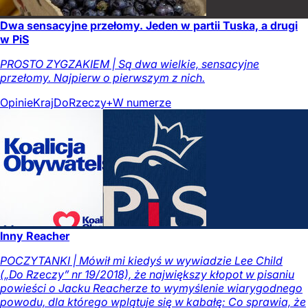
Dwa sensacyjne przełomy. Jeden w partii Tuska, a drugi
w PiS
PROSTO ZYGZAKIEM | Są dwa wielkie, sensacyjne
przełomy. Najpierw o pierwszym z nich.
Opinie
Kraj
DoRzeczy+
W numerze
Inny Reacher
POCZYTANKI | Mówił mi kiedyś w wywiadzie Lee Child
(„Do Rzeczy” nr 19/2018), że największy kłopot w pisaniu
powieści o Jacku Reacherze to wymyślenie wiarygodnego
powodu, dla którego wplątuje się w kabałę: Co sprawia, że