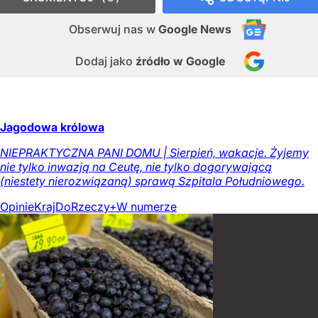
Obserwuj nas
w
Google News
Dodaj jako
źródło w Google
Jagodowa królowa
NIEPRAKTYCZNA PANI DOMU | Sierpień, wakacje. Żyjemy
nie tylko inwazją na Ceutę, nie tylko dogorywającą
(niestety nierozwiązaną) sprawą Szpitala Południowego.
Opinie
Kraj
DoRzeczy+
W numerze