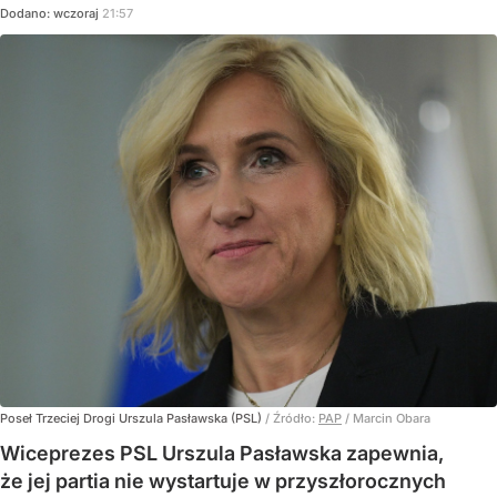
Dodano:
wczoraj
21:57
Poseł Trzeciej Drogi Urszula Pasławska (PSL)
/ Źródło:
PAP
/
Marcin Obara
Wiceprezes PSL Urszula Pasławska zapewnia,
że jej partia nie wystartuje w przyszłorocznych