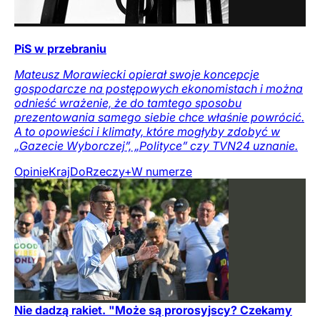
PiS w przebraniu
Mateusz Morawiecki opierał swoje koncepcje
gospodarcze na postępowych ekonomistach i można
odnieść wrażenie, że do tamtego sposobu
prezentowania samego siebie chce właśnie powrócić.
A to opowieści i klimaty, które mogłyby zdobyć w
„Gazecie Wyborczej”, „Polityce” czy TVN24 uznanie.
Opinie
Kraj
DoRzeczy+
W numerze
Nie dadzą rakiet. "Może są prorosyjscy? Czekamy