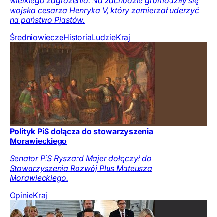
wielkiego zagrożenia. Na zachodzie gromadziły się
wojska cesarza Henryka V, który zamierzał uderzyć
na państwo Piastów.
Średniowiecze
Historia
Ludzie
Kraj
Polityk PiS dołącza do stowarzyszenia
Morawieckiego
Senator PiS Ryszard Majer dołączył do
Stowarzyszenia Rozwój Plus Mateusza
Morawieckiego.
Opinie
Kraj