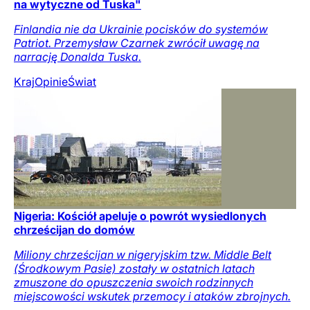
na wytyczne od Tuska"
Finlandia nie da Ukrainie pocisków do systemów
Patriot. Przemysław Czarnek zwrócił uwagę na
narrację Donalda Tuska.
Kraj
Opinie
Świat
Nigeria: Kościół apeluje o powrót wysiedlonych
chrześcijan do domów
Miliony chrześcijan w nigeryjskim tzw. Middle Belt
(Środkowym Pasie) zostały w ostatnich latach
zmuszone do opuszczenia swoich rodzinnych
miejscowości wskutek przemocy i ataków zbrojnych.