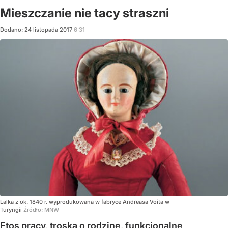
Mieszczanie nie tacy straszni
Dodano:
24
listopada
2017
6:31
Lalka z ok. 1840 r. wyprodukowana w fabryce Andreasa Voita w
Turyngii
Źródło:
MNW
Etos pracy, troska o rodzinę, funkcjonalne