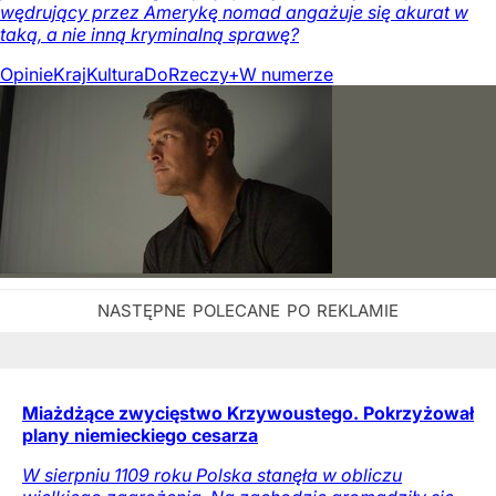
wędrujący przez Amerykę nomad angażuje się akurat w
taką, a nie inną kryminalną sprawę?
Opinie
Kraj
Kultura
DoRzeczy+
W numerze
Miażdżące zwycięstwo Krzywoustego. Pokrzyżował
plany niemieckiego cesarza
W sierpniu 1109 roku Polska stanęła w obliczu