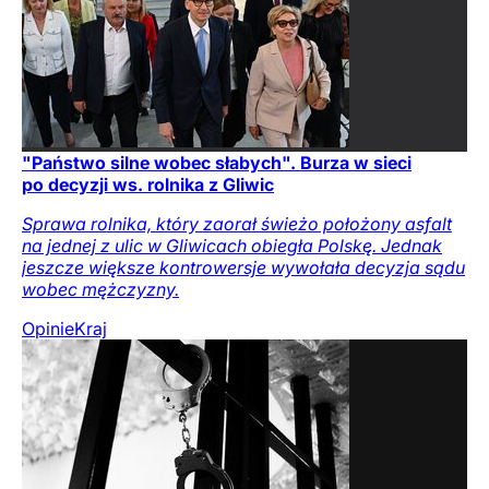
"Państwo silne wobec słabych". Burza w sieci
po decyzji ws. rolnika z Gliwic
Sprawa rolnika, który zaorał świeżo położony asfalt
na jednej z ulic w Gliwicach obiegła Polskę. Jednak
jeszcze większe kontrowersje wywołała decyzja sądu
wobec mężczyzny.
Opinie
Kraj