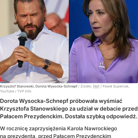
Krzysztof Stanowski, Dorota Wysocka-Schnepf
/ Źródło:
PAP
/
Paweł Supernak,
YouTube / TVP Info
Dorota Wysocka-Schnepf próbowała wyśmiać
Krzysztofa Stanowskiego za udział w debacie przed
Pałacem Prezydenckim. Dostała szybką odpowiedź.
W rocznicę zaprzysiężenia Karola Nawrockiego
na prezydenta, przed Pałacem Prezydenckim