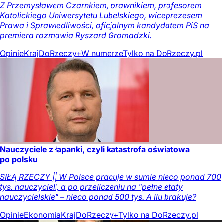
Z Przemysławem Czarnkiem, prawnikiem, profesorem
Katolickiego Uniwersytetu Lubelskiego, wiceprezesem
Prawa i Sprawiedliwości, oficjalnym kandydatem PiS na
premiera rozmawia Ryszard Gromadzki.
Opinie
Kraj
DoRzeczy+
W numerze
Tylko na DoRzeczy.pl
Nauczyciele z łapanki, czyli katastrofa oświatowa
po polsku
SIŁĄ RZECZY || W Polsce pracuje w sumie nieco ponad 700
tys. nauczycieli, a po przeliczeniu na "pełne etaty
nauczycielskie" – nieco ponad 500 tys. A ilu brakuje?
Opinie
Ekonomia
Kraj
DoRzeczy+
Tylko na DoRzeczy.pl