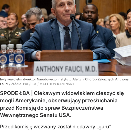
były wieloletni dyrektor Narodowego Instytutu Alergii i Chorób Zakaźnych Anthony
Fauci
/ Źródło:
PAP/EPA
/
MATTHEW KAMINSKY
SPODE ŁBA | Ciekawym widowiskiem cieszyć się
mogli Amerykanie, obserwujący przesłuchania
przed Komisją do spraw Bezpieczeństwa
Wewnętrznego Senatu USA.
Przed komisję wezwany został niedawny „guru”