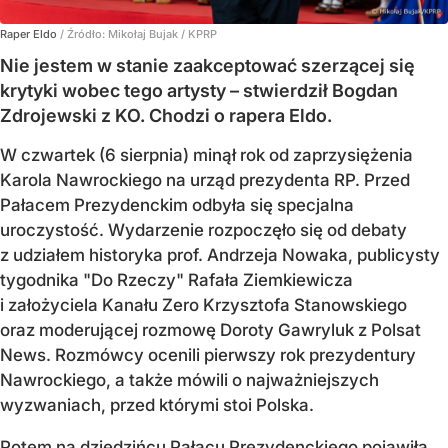
Raper Eldo
/ Źródło:
Mikołaj Bujak / KPRP
Nie jestem w stanie zaakceptować szerzącej się
krytyki wobec tego artysty – stwierdził Bogdan
Zdrojewski z KO. Chodzi o rapera Eldo.
W czwartek (6 sierpnia) minął rok od zaprzysiężenia
Karola Nawrockiego na urząd prezydenta RP. Przed
Pałacem Prezydenckim odbyła się specjalna
uroczystość. Wydarzenie rozpoczęło się od debaty
z udziałem historyka prof. Andrzeja Nowaka, publicysty
tygodnika "Do Rzeczy" Rafała Ziemkiewicza
i założyciela Kanału Zero Krzysztofa Stanowskiego
oraz moderującej rozmowę Doroty Gawryluk z Polsat
News. Rozmówcy ocenili pierwszy rok prezydentury
Nawrockiego, a także mówili o najważniejszych
wyzwaniach, przed którymi stoi Polska.
Potem na dziedzińcu Pałacu Prezydenckiego pojawiła