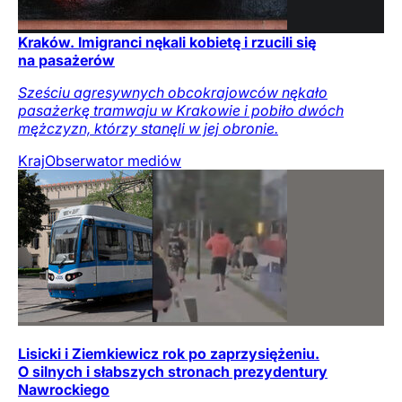
Kraków. Imigranci nękali kobietę i rzucili się
na pasażerów
Sześciu agresywnych obcokrajowców nękało
pasażerkę tramwaju w Krakowie i pobiło dwóch
mężczyzn, którzy stanęli w jej obronie.
Kraj
Obserwator mediów
Lisicki i Ziemkiewicz rok po zaprzysiężeniu.
O silnych i słabszych stronach prezydentury
Nawrockiego