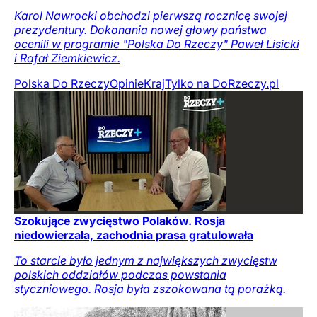
Karol Nawrocki obchodzi pierwszą rocznicę swojej
prezydentury. Dokonania nowej głowy państwa
ocenili w programie "Polska Do Rzeczy" Paweł Lisicki
i Rafał Ziemkiewicz.
Polska Do Rzeczy
Opinie
Kraj
Tylko na DoRzeczy.pl
Szokujące zwycięstwo Polaków. Rosja
niedowierzała, zachodnia prasa gratulowała
To starcie było jednym z największych zwycięstw
polskich oddziałów podczas powstania
styczniowego. Rosja była zszokowana tą porażką.