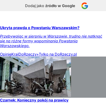
Dodaj jako
źródło w Google
Ukryta prawda o Powstaniu Warszawskim?
Przebywając w sierpniu w Warszawie, trudno nie natknąć
się na różne formy wspominania Powstania
Warszawskiego.
Opinie
Kraj
DoRzeczy+
Tylko na DoRzeczy.pl
Czarnek: Konieczny pokój na prawicy