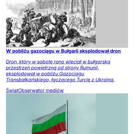
W pobliżu gazociągu w Bułgarii eksplodował dron
Dron, który w sobotę rano wleciał w bułgarską
przestrzeń powietrzną od strony Rumunii,
eksplodował w pobliżu Gazociągu
Transbałkańskiego, łączącego Turcję z Ukrainą.
Świat
Obserwator mediów