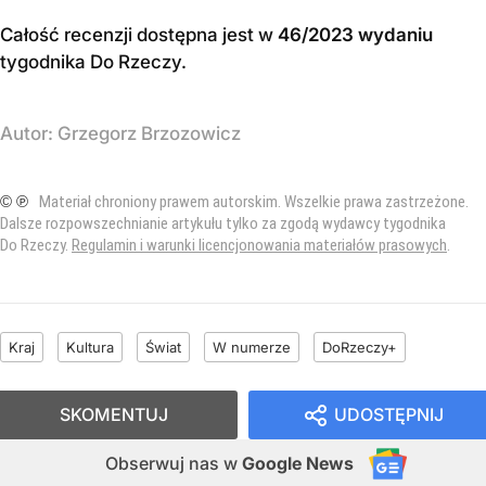
Całość recenzji dostępna jest w
46/2023 wydaniu
tygodnika Do Rzeczy
.
Autor:
Grzegorz Brzozowicz
© ℗
Materiał chroniony prawem autorskim. Wszelkie prawa zastrzeżone.
Dalsze rozpowszechnianie artykułu tylko za zgodą wydawcy tygodnika
Do Rzeczy.
Regulamin i warunki licencjonowania materiałów prasowych
.
Kraj
Kultura
Świat
W numerze
DoRzeczy+
SKOMENTUJ
UDOSTĘPNIJ
Obserwuj nas
w
Google News