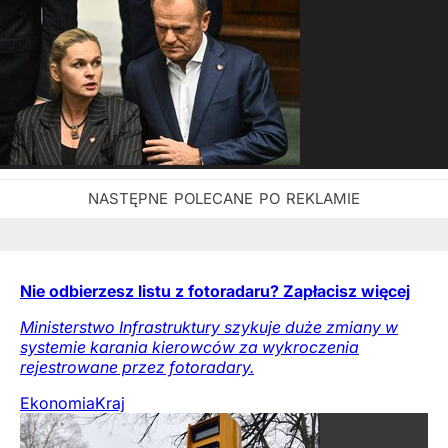
Nie odbierzesz listu z fotoradaru? Zapłacisz więcej
Ministerstwo Infrastruktury szykuje duże zmiany w
systemie karania kierowców za wykroczenia
rejestrowane przez fotoradary.
Ekonomia
Kraj