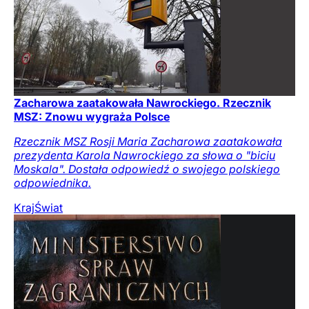
Zacharowa zaatakowała Nawrockiego. Rzecznik
MSZ: Znowu wygraża Polsce
Rzecznik MSZ Rosji Maria Zacharowa zaatakowała
prezydenta Karola Nawrockiego za słowa o "biciu
Moskala". Dostała odpowiedź o swojego polskiego
odpowiednika.
Kraj
Świat