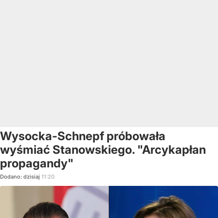
Wysocka-Schnepf próbowała
wyśmiać Stanowskiego. "Arcykapłan
propagandy"
Dodano:
dzisiaj
11:20