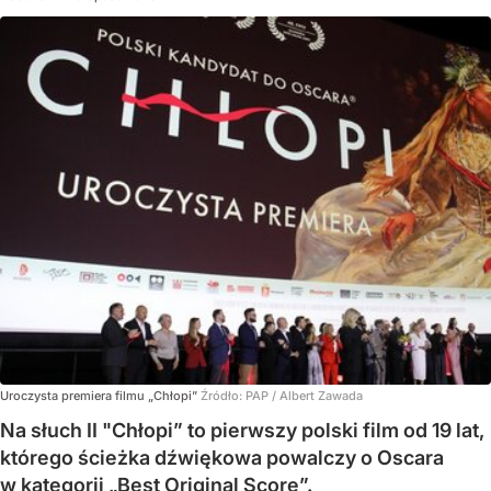
Uroczysta premiera filmu „Chłopi”
Źródło:
PAP
/
Albert Zawada
Na słuch II "Chłopi” to pierwszy polski film od 19 lat,
którego ścieżka dźwiękowa powalczy o Oscara
w kategorii „Best Original Score”.