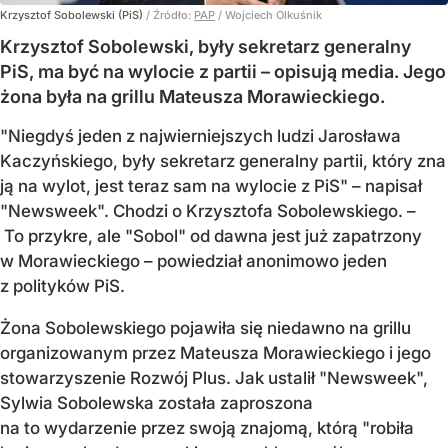
Krzysztof Sobolewski (PiS)
/ Źródło:
PAP
/
Wojciech Olkuśnik
Krzysztof Sobolewski, były sekretarz generalny
PiS, ma być na wylocie z partii – opisują media. Jego
żona była na grillu Mateusza Morawieckiego.
"Niegdyś jeden z najwierniejszych ludzi Jarosława
Kaczyńskiego, były sekretarz generalny partii, który zna
ją na wylot, jest teraz sam na wylocie z PiS" – napisał
"Newsweek". Chodzi o Krzysztofa Sobolewskiego. –
To przykre, ale "Sobol" od dawna jest już zapatrzony
w Morawieckiego – powiedział anonimowo jeden
z polityków PiS.
Żona Sobolewskiego pojawiła się niedawno na grillu
organizowanym przez Mateusza Morawieckiego i jego
stowarzyszenie Rozwój Plus. Jak ustalił "Newsweek",
Sylwia Sobolewska została zaproszona
na to wydarzenie przez swoją znajomą, którą "robiła