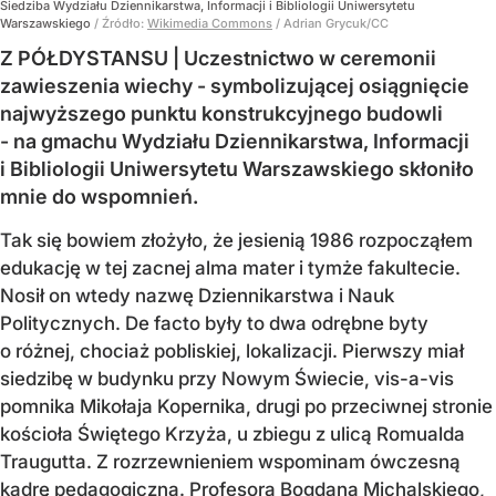
Siedziba Wydziału Dziennikarstwa, Informacji i Bibliologii Uniwersytetu
Warszawskiego
/ Źródło:
Wikimedia Commons
/
Adrian Grycuk/CC
Z PÓŁDYSTANSU | Uczestnictwo w ceremonii
zawieszenia wiechy - symbolizującej osiągnięcie
najwyższego punktu konstrukcyjnego budowli
- na gmachu Wydziału Dziennikarstwa, Informacji
i Bibliologii Uniwersytetu Warszawskiego skłoniło
mnie do wspomnień.
Tak się bowiem złożyło, że jesienią 1986 rozpocząłem
edukację w tej zacnej alma mater i tymże fakultecie.
Nosił on wtedy nazwę Dziennikarstwa i Nauk
Politycznych. De facto były to dwa odrębne byty
o różnej, chociaż pobliskiej, lokalizacji. Pierwszy miał
siedzibę w budynku przy Nowym Świecie, vis-a-vis
pomnika Mikołaja Kopernika, drugi po przeciwnej stronie
kościoła Świętego Krzyża, u zbiegu z ulicą Romualda
Traugutta. Z rozrzewnieniem wspominam ówczesną
kadrę pedagogiczną. Profesora Bogdana Michalskiego,