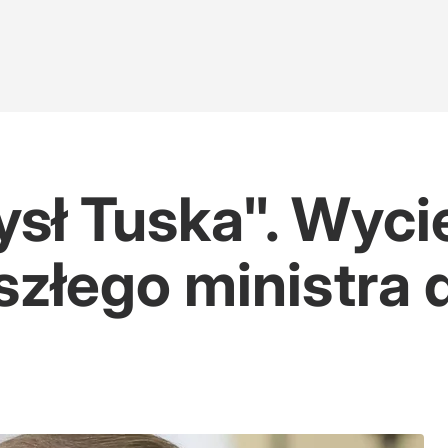
sł Tuska". Wyci
złego ministra d