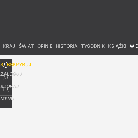
Udostępnij
19
Skomentuj
KRAJ
ŚWIAT
OPINIE
HISTORIA
TYGODNIK
KSIĄŻKI
WI
SUBSKRYBUJ
ZALOGUJ
SZUKAJ
MENU