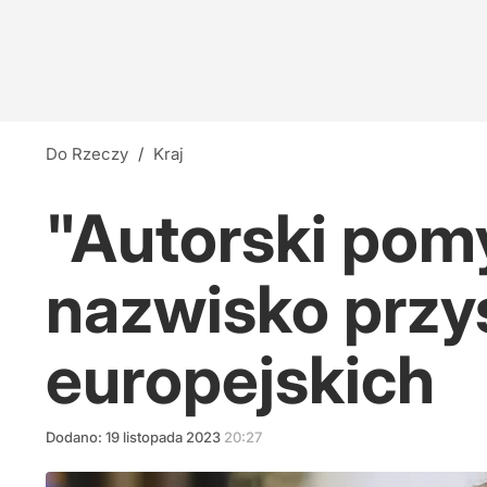
Do Rzeczy
/
Kraj
"Autorski pomy
nazwisko przys
europejskich
Dodano:
19
listopada
2023
20:27