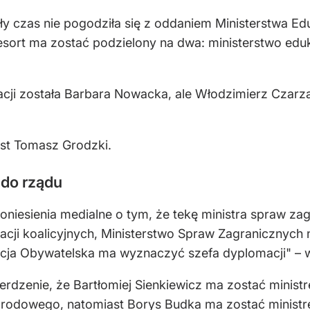
y czas nie pogodziła się z oddaniem Ministerstwa Ed
esort ma zostać podzielony na dwa: ministerstwo eduk
acji została Barbara Nowacka, ale Włodzimierz Czarz
est Tomasz Grodzki.
 do rządu
oniesienia medialne o tym, że tekę ministra spraw za
acji koalicyjnych, Ministerstwo Spraw Zagranicznych n
oalicja Obywatelska ma wyznaczyć szefa dyplomacji" – 
twierdzenie, że Bartłomiej Sienkiewicz ma zostać min
 narodowego, natomiast Borys Budka ma zostać minis