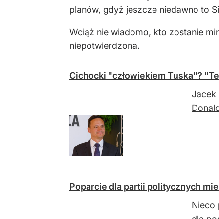
planów, gdyż jeszcze niedawno to Sie
Wciąż nie wiadomo, kto zostanie min
niepotwierdzona.
Cichocki "człowiekiem Tuska"? "Te
Jacek 
Donald
Poparcie dla partii politycznych mi
Nieco 
dla po