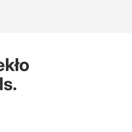
ekło
s.