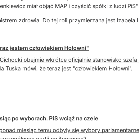
nkiewicz miał objąć MAP i czyścić spółki z ludzi PiS" 
istrem zdrowia. Do tej roli przymierzana jest Izabela
raz jestem człowiekiem Hołowni"
Cichocki obejmie wkrótce oficjalnie stanowisko szefa
a Tuska mówi, że teraz jest "człowiekiem Hołowni'.
esiąc po wyborach. PiS wciąż na czele
ponad miesiąc temu odbyły się wybory parlamentarne
szczególnych partii politycznych?