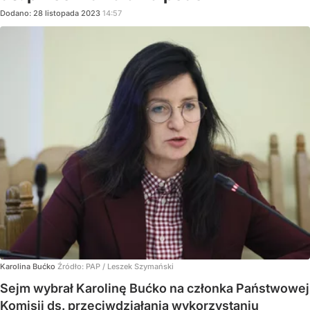
Dodano:
28
listopada
2023
14:57
Karolina Bućko
Źródło:
PAP
/
Leszek Szymański
Sejm wybrał Karolinę Bućko na członka Państwowej
Komisji ds. przeciwdziałania wykorzystaniu