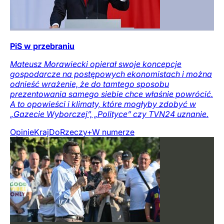
PiS w przebraniu
Mateusz Morawiecki opierał swoje koncepcje
gospodarcze na postępowych ekonomistach i można
odnieść wrażenie, że do tamtego sposobu
prezentowania samego siebie chce właśnie powrócić.
A to opowieści i klimaty, które mogłyby zdobyć w
„Gazecie Wyborczej”, „Polityce” czy TVN24 uznanie.
Opinie
Kraj
DoRzeczy+
W numerze