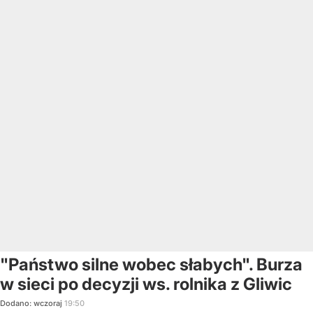
"Państwo silne wobec słabych". Burza
w sieci po decyzji ws. rolnika z Gliwic
Dodano:
wczoraj
19:50