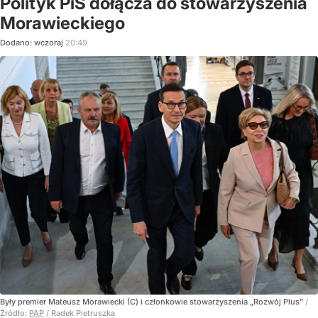
Polityk PiS dołącza do stowarzyszenia
Morawieckiego
Dodano:
wczoraj
20:49
Były premier Mateusz Morawiecki (C) i członkowie stowarzyszenia „Rozwój Plus”
/
Źródło:
PAP
/
Radek Pietruszka