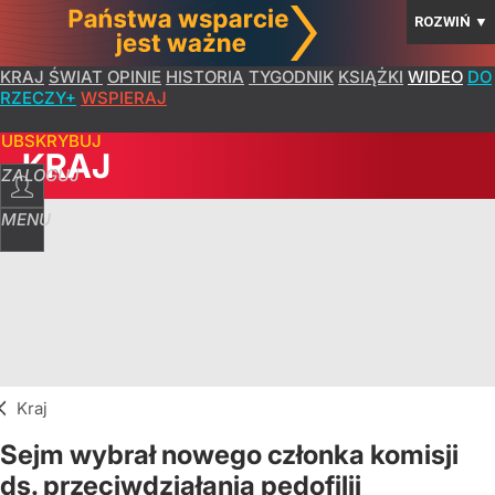
ROZWIŃ
▼
KRAJ
ŚWIAT
OPINIE
HISTORIA
TYGODNIK
KSIĄŻKI
WIDEO
DO
RZECZY+
WSPIERAJ
SUBSKRYBUJ
KRAJ
ZALOGUJ
MENU
Kraj
Sejm wybrał nowego członka komisji
ds. przeciwdziałania pedofilii