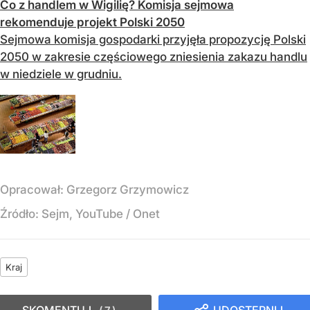
Co z handlem w Wigilię? Komisja sejmowa
rekomenduje projekt Polski 2050
Sejmowa komisja gospodarki przyjęła propozycję Polski
2050 w zakresie częściowego zniesienia zakazu handlu
w niedziele w grudniu.
Opracował:
Grzegorz Grzymowicz
Źródło:
Sejm, YouTube / Onet
Kraj