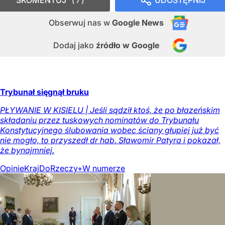
SKOMENTUJ
UDOSTĘPNIJ
7
Obserwuj nas
w
Google News
Dodaj jako
źródło w Google
Trybunał sięgnął bruku
PŁYWANIE W KISIELU | Jeśli sądził ktoś, że po błazeńskim
składaniu przez tuskowych nominatów do Trybunału
Konstytucyjnego ślubowania wobec ściany głupiej już być
nie mogło, to przyszedł dr hab. Sławomir Patyra i pokazał,
że bynajmniej.
Opinie
Kraj
DoRzeczy+
W numerze