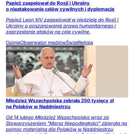
Papież zaapelował do Rosji i Ukrainy
o nieatakowanie celów cywilnych i dyplomację
Papież Leon XIV zaapelował w niedzielę do Rosji i
Ukrainy o poszanowanie prawa humanitarnego i
zaprzestanie ataków na cele cywilne.
Opinie
Obserwator mediów
Świat
Religia
Młodzież Wszechpolska zebrała 250 tysięcy zł
na Polaków w Naddniestrzu
Od 14 lutego Młodzież Wszechpolska wraz ze
Stowarzyszeniem "Marsz Niepodległości" zbierała na
pomoc materialną dla Polaków w Naddniestrzu