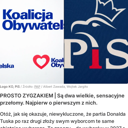
Logo KO, PiS
/ Źródło:
PAP
/
Albert Zawada, Wojtek Jargiło
PROSTO ZYGZAKIEM | Są dwa wielkie, sensacyjne
przełomy. Najpierw o pierwszym z nich.
Otóż, jak się okazuje, niewykluczone, że partia Donalda
Tuska po raz drugi złoży swym wyborcom te same