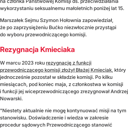
na członka Państwowej Komisji ds. przeciwdziałania
wykorzystaniu seksualnemu małoletnich poniżej lat 15.
Marszałek Sejmu Szymon Hołownia zapowiedział,
że po zaprzysiężeniu Bućko niezwłocznie przystąpi
do wyboru przewodniczącego komisji.
Rezygnacja Kmieciaka
W marcu 2023 roku
rezygnację z funkcji
przewodniczącego komisji złożył Błażej Kmieciak
, który
jednocześnie pozostał w składzie komisji. Po kilku
miesiącach, pod koniec maja, z członkostwa w komisji
i funkcji jej wiceprzewodniczącego zrezygnował Andrzej
Nowarski.
"Niestety aktualnie nie mogę kontynuować misji na tym
stanowisku. Doświadczenie i wiedza w zakresie
procedur sądowych Przewodniczącego stanowić