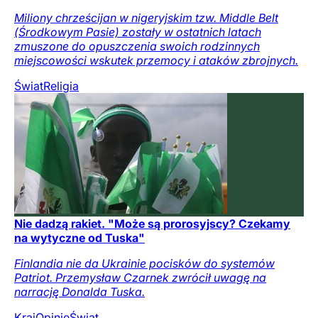
Miliony chrześcijan w nigeryjskim tzw. Middle Belt
(Środkowym Pasie) zostały w ostatnich latach
zmuszone do opuszczenia swoich rodzinnych
miejscowości wskutek przemocy i ataków zbrojnych.
Świat
Religia
Nie dadzą rakiet. "Może są prorosyjscy? Czekamy
na wytyczne od Tuska"
Finlandia nie da Ukrainie pocisków do systemów
Patriot. Przemysław Czarnek zwrócił uwagę na
narrację Donalda Tuska.
Kraj
Opinie
Świat