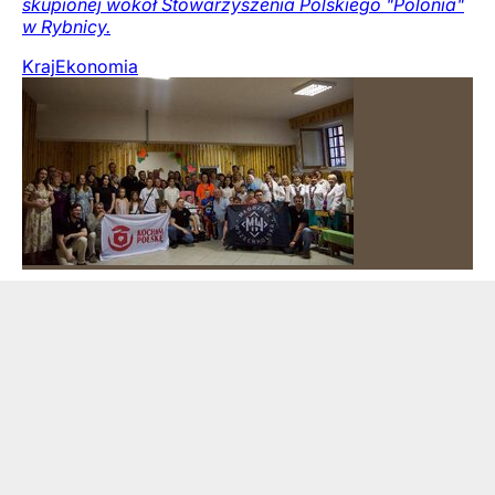
skupionej wokół Stowarzyszenia Polskiego "Polonia"
w Rybnicy.
Kraj
Ekonomia