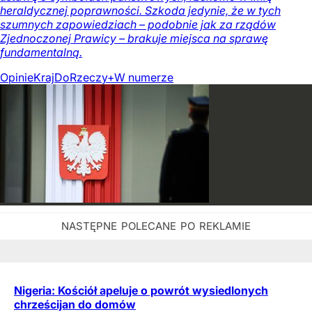
heraldycznej poprawności. Szkoda jedynie, że w tych
szumnych zapowiedziach – podobnie jak za rządów
Zjednoczonej Prawicy – brakuje miejsca na sprawę
fundamentalną.
Opinie
Kraj
DoRzeczy+
W numerze
Nigeria: Kościół apeluje o powrót wysiedlonych
chrześcijan do domów