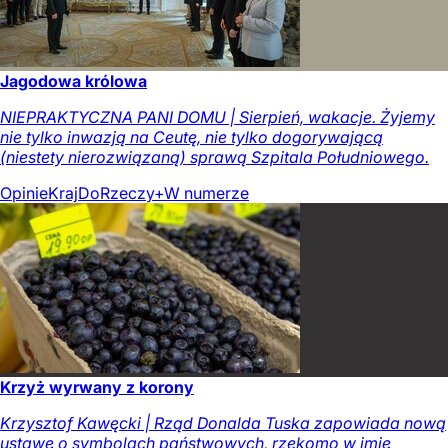
Jagodowa królowa
NIEPRAKTYCZNA PANI DOMU | Sierpień, wakacje. Żyjemy
nie tylko inwazją na Ceutę, nie tylko dogorywającą
(niestety nierozwiązaną) sprawą Szpitala Południowego.
Opinie
Kraj
DoRzeczy+
W numerze
Krzyż wyrwany z korony
Krzysztof Kawęcki | Rząd Donalda Tuska zapowiada nową
ustawę o symbolach państwowych, rzekomo w imię