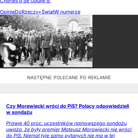
Charles’a de Gaulle’a.
Opinie
DoRzeczy+
Świat
W numerze
Czy Morawiecki wróci do PiS? Polacy odpowiedzieli
w sondażu
Prawie 40 proc. uczestników najnowszego sondażu
uważa, że były premier Mateusz Morawiecki nie wróci
do PiS. Niemal tyle samo pytanych nie ma w tej