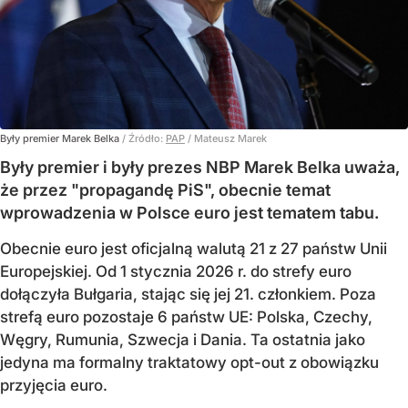
Były premier Marek Belka
/ Źródło:
PAP
/
Mateusz Marek
Były premier i były prezes NBP Marek Belka uważa,
że przez "propagandę PiS", obecnie temat
wprowadzenia w Polsce euro jest tematem tabu.
Obecnie euro jest oficjalną walutą 21 z 27 państw Unii
Europejskiej. Od 1 stycznia 2026 r. do strefy euro
dołączyła Bułgaria, stając się jej 21. członkiem.
Poza
strefą euro pozostaje 6 państw UE:
Polska, Czechy,
Węgry, Rumunia, Szwecja i Dania
. Ta ostatnia jako
jedyna ma formalny traktatowy opt-out z obowiązku
przyjęcia euro.