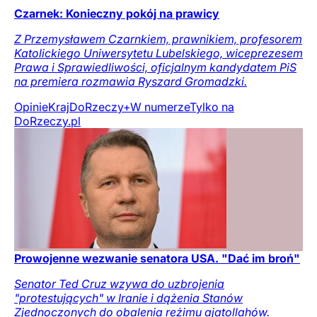
Czarnek: Konieczny pokój na prawicy
Z Przemysławem Czarnkiem, prawnikiem, profesorem
Katolickiego Uniwersytetu Lubelskiego, wiceprezesem
Prawa i Sprawiedliwości, oficjalnym kandydatem PiS
na premiera rozmawia Ryszard Gromadzki.
Opinie
Kraj
DoRzeczy+
W numerze
Tylko na
DoRzeczy.pl
Prowojenne wezwanie senatora USA. "Dać im broń"
Senator Ted Cruz wzywa do uzbrojenia
"protestujących" w Iranie i dążenia Stanów
Zjednoczonych do obalenia reżimu ajatollahów.