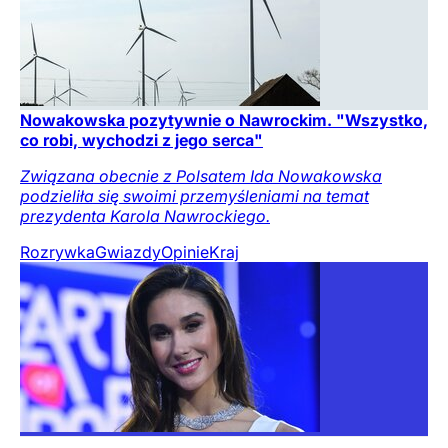
Nowakowska pozytywnie o Nawrockim. "Wszystko,
co robi, wychodzi z jego serca"
Związana obecnie z Polsatem Ida Nowakowska
podzieliła się swoimi przemyśleniami na temat
prezydenta Karola Nawrockiego.
Rozrywka
Gwiazdy
Opinie
Kraj