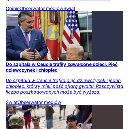
Opinie
Obserwator mediów
Świat
Do szpitala w Ceucie trafiły zgwałcone dzieci. Pięć
dziewczynek i chłopiec
Do szpitala w Ceucie trafiło pięć dziewczynek i jeden
chłopiec, którzy mieli paść ofiarą gwałtu. Rzeczywista
liczba poszkodowanych może być wyższa.
Świat
Obserwator mediów