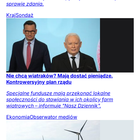
sprawie zdania.
Kraj
Sondaż
Nie chcą wiatraków? Mają dostać pieniądze.
Kontrowersyjny plan rządu
Specjalne fundusze mają przekonać lokalne
społeczności do stawiania w ich okolicy farm
wiatrowych – informuje "Nasz Dziennik".
Ekonomia
Obserwator mediów