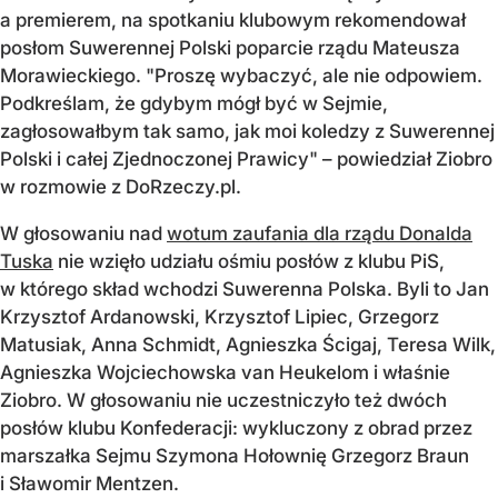
a premierem, na spotkaniu klubowym rekomendował
posłom Suwerennej Polski poparcie rządu Mateusza
Morawieckiego. "Proszę wybaczyć, ale nie odpowiem.
Podkreślam, że gdybym mógł być w Sejmie,
zagłosowałbym tak samo, jak moi koledzy z Suwerennej
Polski i całej Zjednoczonej Prawicy" – powiedział Ziobro
w rozmowie z DoRzeczy.pl.
W głosowaniu nad
wotum zaufania dla rządu Donalda
Tuska
nie wzięło udziału ośmiu posłów z klubu PiS,
w którego skład wchodzi Suwerenna Polska. Byli to Jan
Krzysztof Ardanowski, Krzysztof Lipiec, Grzegorz
Matusiak, Anna Schmidt, Agnieszka Ścigaj, Teresa Wilk,
Agnieszka Wojciechowska van Heukelom i właśnie
Ziobro. W głosowaniu nie uczestniczyło też dwóch
posłów klubu Konfederacji: wykluczony z obrad przez
marszałka Sejmu Szymona Hołownię Grzegorz Braun
i Sławomir Mentzen.