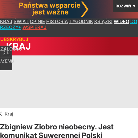
ROZWIŃ
▼
KRAJ
ŚWIAT
OPINIE
HISTORIA
TYGODNIK
KSIĄŻKI
WIDEO
DO
RZECZY+
WSPIERAJ
SUBSKRYBUJ
KRAJ
ZALOGUJ
MENU
Kraj
Zbigniew Ziobro nieobecny. Jest
komunikat Suwerennej Polski