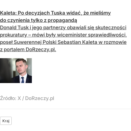
Kaleta: Po decyzjach Tuska widać, że mieliśmy
do czynienia tylko z propagandą
Donald Tusk i jego partnerzy obawiali się skuteczności
prokuratury – mówi były wiceminister sprawiedliwości,
poseł Suwerennej Polski Sebastian Kaleta w rozmowie
z portalem DoRzeczy.pl.
Źródło:
X / DoRzeczy.pl
Kraj