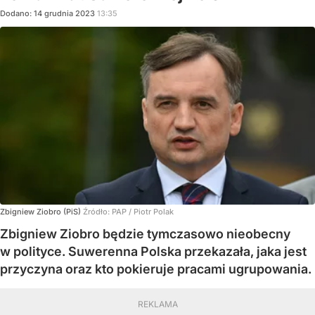
Dodano:
14
grudnia
2023
13:35
Zbigniew Ziobro (PiS)
Źródło:
PAP
/
Piotr Polak
Zbigniew Ziobro będzie tymczasowo nieobecny
w polityce. Suwerenna Polska przekazała, jaka jest
przyczyna oraz kto pokieruje pracami ugrupowania.