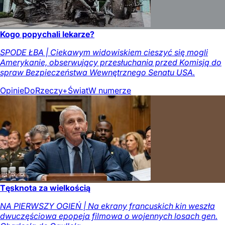
Kogo popychali lekarze?
SPODE ŁBA | Ciekawym widowiskiem cieszyć się mogli
Amerykanie, obserwujący przesłuchania przed Komisją do
spraw Bezpieczeństwa Wewnętrznego Senatu USA.
Opinie
DoRzeczy+
Świat
W numerze
Tęsknota za wielkością
NA PIERWSZY OGIEŃ | Na ekrany francuskich kin weszła
dwuczęściowa epopeja filmowa o wojennych losach gen.