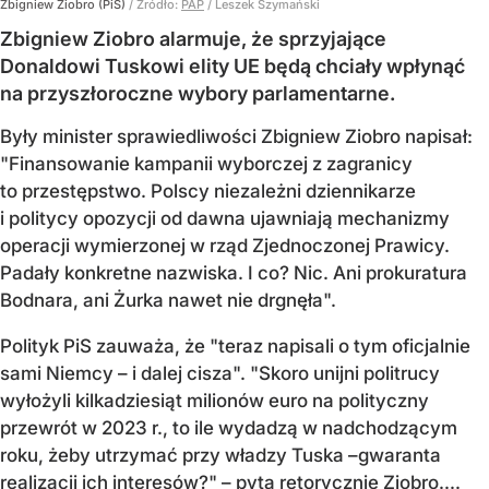
Zbigniew Ziobro (PiS)
/ Źródło:
PAP
/
Leszek Szymański
Zbigniew Ziobro alarmuje, że sprzyjające
Donaldowi Tuskowi elity UE będą chciały wpłynąć
na przyszłoroczne wybory parlamentarne.
Były minister sprawiedliwości Zbigniew Ziobro napisał:
"Finansowanie kampanii wyborczej z zagranicy
to przestępstwo. Polscy niezależni dziennikarze
i politycy opozycji od dawna ujawniają mechanizmy
operacji wymierzonej w rząd Zjednoczonej Prawicy.
Padały konkretne nazwiska. I co? Nic. Ani prokuratura
Bodnara, ani Żurka nawet nie drgnęła".
Polityk PiS zauważa, że "teraz napisali o tym oficjalnie
sami Niemcy – i dalej cisza". "Skoro unijni politrucy
wyłożyli kilkadziesiąt milionów euro na polityczny
przewrót w 2023 r., to ile wydadzą w nadchodzącym
roku, żeby utrzymać przy władzy Tuska –gwaranta
realizacji ich interesów?" – pyta retorycznie Ziobro....