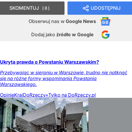
SKOMENTUJ
UDOSTĘPNIJ
8
Obserwuj nas
w
Google News
Dodaj jako
źródło w Google
Ukryta prawda o Powstaniu Warszawskim?
Przebywając w sierpniu w Warszawie, trudno nie natknąć
się na różne formy wspominania Powstania
Warszawskiego.
Opinie
Kraj
DoRzeczy+
Tylko na DoRzeczy.pl