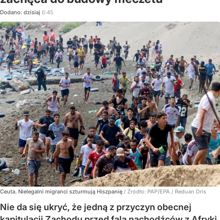
Dodano:
dzisiaj
6:45
Ceuta. Nielegalni migranci szturmują Hiszpanię
/ Źródło:
PAP/EPA
/
Reduan Dris
Nie da się ukryć, że jedną z przyczyn obecnej
kapitulacji Zachodu przed falą nachodźców z Afryki