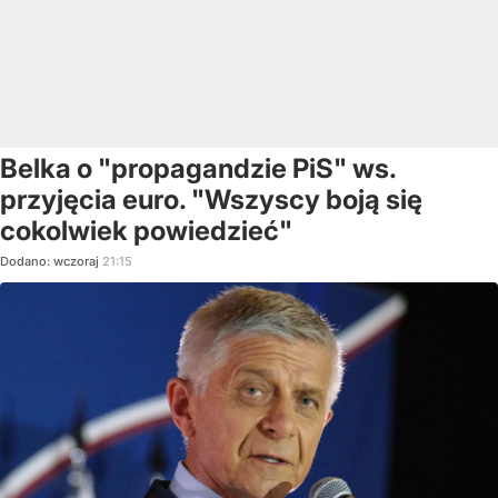
Belka o "propagandzie PiS" ws.
przyjęcia euro. "Wszyscy boją się
cokolwiek powiedzieć"
Dodano:
wczoraj
21:15