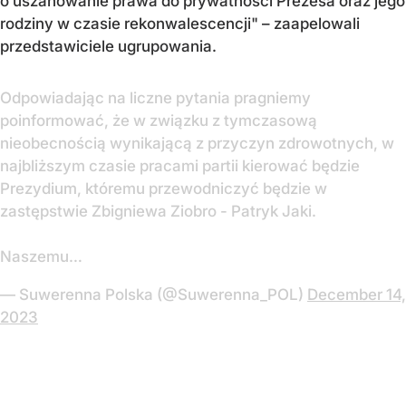
o uszanowanie prawa do prywatności Prezesa oraz jego
rodziny w czasie rekonwalescencji" – zaapelowali
przedstawiciele ugrupowania.
Odpowiadając na liczne pytania pragniemy
poinformować, że w związku z tymczasową
nieobecnością wynikającą z przyczyn zdrowotnych, w
najbliższym czasie pracami partii kierować będzie
Prezydium, któremu przewodniczyć będzie w
zastępstwie Zbigniewa Ziobro - Patryk Jaki.
Naszemu…
— Suwerenna Polska (@Suwerenna_POL)
December 14,
2023