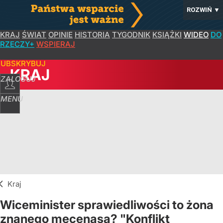
ROZWIŃ
▼
KRAJ
ŚWIAT
OPINIE
HISTORIA
TYGODNIK
KSIĄŻKI
WIDEO
DO
RZECZY+
WSPIERAJ
SUBSKRYBUJ
KRAJ
ZALOGUJ
MENU
Kraj
Wiceminister sprawiedliwości to żona
znanego mecenasa? "Konflikt