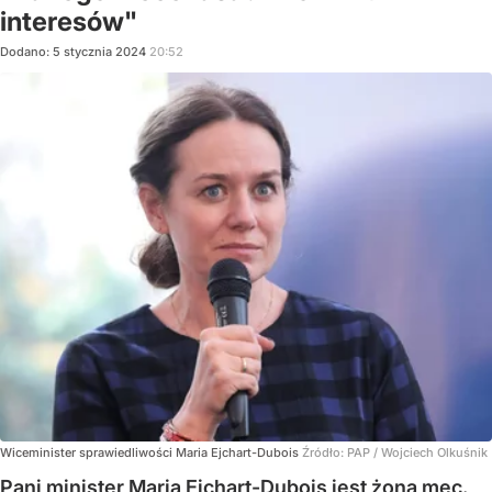
interesów"
Dodano:
5
stycznia
2024
20:52
Wiceminister sprawiedliwości Maria Ejchart-Dubois
Źródło:
PAP
/
Wojciech Olkuśnik
Pani minister Maria Ejchart-Dubois jest żoną mec.