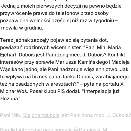
Jedną z moich pierwszych decyzji na pewno będzie
przywrócenie prawa do telefonów przez osoby
pozbawione wolności częściej niż raz w tygodniu –
mówiła w grudniu.
Teraz jednak zaczęły pojawiać się pytania dot.
powiązań rodzinnych wiceminister. "Pani Min. Maria
Ejchart-Dubois jest Pani żoną mec. J. Dubois? Konflikt
interesów przy sprawie Mariusza Kamińskiego i Macieja
Wąsika to jedno, ale Pani nadzoruje więziennictwo. Jak
to wpływa na biznes pana Jacka Dubois, zarabiającego
też na osadzonych w aresztach?" – pyta na portalu X
Michał Woś. Poseł klubu PiS dodał: "Interpelacja już
złożona".
Pani Min.
@ejchartdubois
jest Pani żoną mec. J. Dubois?
Konflikt interesów przy sprawie
@Kaminski_M_
i