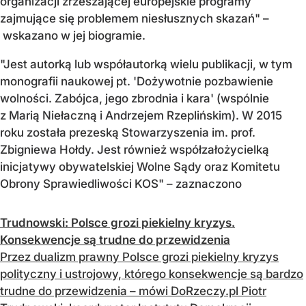
organizacji zrzeszającej europejskie programy
zajmujące się problemem niesłusznych skazań" –
wskazano w jej biogramie.
"Jest autorką lub współautorką wielu publikacji, w tym
monografii naukowej pt. 'Dożywotnie pozbawienie
wolności. Zabójca, jego zbrodnia i kara' (wspólnie
z Marią Niełaczną i Andrzejem Rzeplińskim). W 2015
roku została prezeską Stowarzyszenia im. prof.
Zbigniewa Hołdy. Jest również współzałożycielką
inicjatywy obywatelskiej Wolne Sądy oraz Komitetu
Obrony Sprawiedliwości KOS" – zaznaczono
Trudnowski: Polsce grozi piekielny kryzys.
Konsekwencje są trudne do przewidzenia
Przez dualizm prawny Polsce grozi piekielny kryzys
polityczny i ustrojowy, którego konsekwencje są bardzo
trudne do przewidzenia – mówi DoRzeczy.pl Piotr