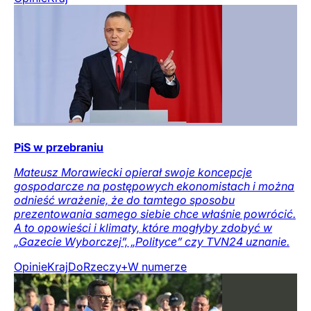
PiS w przebraniu
Mateusz Morawiecki opierał swoje koncepcje
gospodarcze na postępowych ekonomistach i można
odnieść wrażenie, że do tamtego sposobu
prezentowania samego siebie chce właśnie powrócić.
A to opowieści i klimaty, które mogłyby zdobyć w
„Gazecie Wyborczej”, „Polityce” czy TVN24 uznanie.
Opinie
Kraj
DoRzeczy+
W numerze