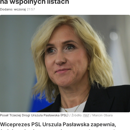
na wspólnych listach
Dodano:
wczoraj
21:57
Poseł Trzeciej Drogi Urszula Pasławska (PSL)
/ Źródło:
PAP
/
Marcin Obara
Wiceprezes PSL Urszula Pasławska zapewnia,