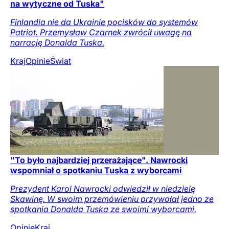
na wytyczne od Tuska"
Finlandia nie da Ukrainie pocisków do systemów
Patriot. Przemysław Czarnek zwrócił uwagę na
narrację Donalda Tuska.
Kraj
Opinie
Świat
"To było najbardziej przerażające". Nawrocki
wspomniał o spotkaniu Tuska z wyborcami
Prezydent Karol Nawrocki odwiedził w niedzielę
Skawinę. W swoim przemówieniu przywołał jedno ze
spotkania Donalda Tuska ze swoimi wyborcami.
Opinie
Kraj