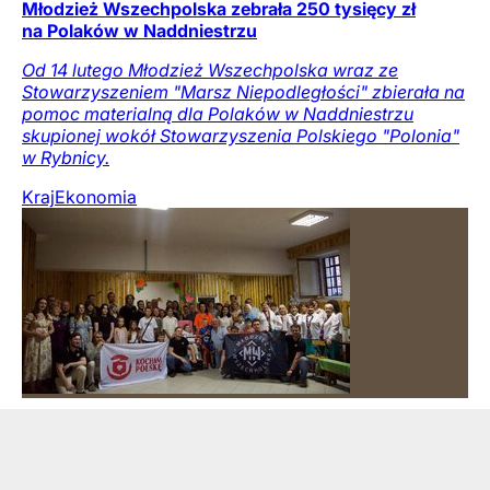
Młodzież Wszechpolska zebrała 250 tysięcy zł
na Polaków w Naddniestrzu
Od 14 lutego Młodzież Wszechpolska wraz ze
Stowarzyszeniem "Marsz Niepodległości" zbierała na
pomoc materialną dla Polaków w Naddniestrzu
skupionej wokół Stowarzyszenia Polskiego "Polonia"
w Rybnicy.
Kraj
Ekonomia