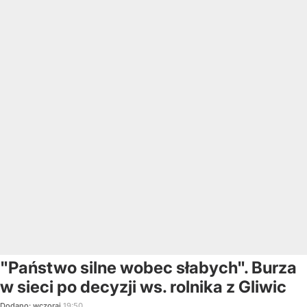
"Państwo silne wobec słabych". Burza
w sieci po decyzji ws. rolnika z Gliwic
Dodano:
wczoraj
19:50