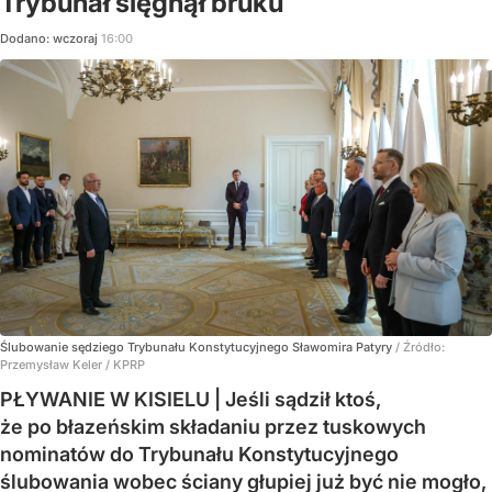
Trybunał sięgnął bruku
Dodano:
wczoraj
16:00
Ślubowanie sędziego Trybunału Konstytucyjnego Sławomira Patyry
/ Źródło:
Przemysław Keler / KPRP
PŁYWANIE W KISIELU | Jeśli sądził ktoś,
że po błazeńskim składaniu przez tuskowych
nominatów do Trybunału Konstytucyjnego
ślubowania wobec ściany głupiej już być nie mogło,