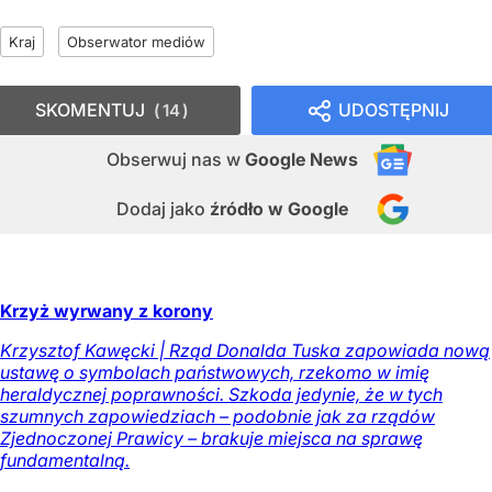
Kraj
Obserwator mediów
SKOMENTUJ
UDOSTĘPNIJ
14
Obserwuj nas
w
Google News
Dodaj jako
źródło w Google
Krzyż wyrwany z korony
Krzysztof Kawęcki | Rząd Donalda Tuska zapowiada nową
ustawę o symbolach państwowych, rzekomo w imię
heraldycznej poprawności. Szkoda jedynie, że w tych
szumnych zapowiedziach – podobnie jak za rządów
Zjednoczonej Prawicy – brakuje miejsca na sprawę
fundamentalną.