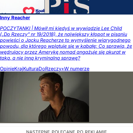
Inny Reacher
POCZYTANKI | Mówił mi kiedyś w wywiadzie Lee Child
(„Do Rzeczy” nr 19/2018), że największy kłopot w pisaniu
powieści o Jacku Reacherze to wymyślenie wiarygodnego
powodu, dla którego wplątuje się w kabałę: Co sprawia, że
wędrujący przez Amerykę nomad angażuje się akurat w
taką, a nie inną kryminalną sprawę?
Opinie
Kraj
Kultura
DoRzeczy+
W numerze