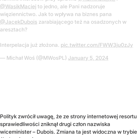
@WasikMaciej
to jedno, ale Pani nadzoruje
więziennictwo. Jak to wpływa na biznes pana
@JacekDubois
zarabiającego też na osadzonych w
aresztach?
Interpelacja już złożona.
pic.twitter.com/FWW3ju0zJy
— Michał Woś (@MWosPL)
January 5, 2024
Polityk zwrócił uwagę, że ze strony internetowej resortu
sprawiedliwości zniknął drugi człon nazwiska
wiceminister – Dubois. Zmiana ta jest widoczna w trybie