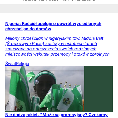
Nigeria: Kościół apeluje o powrót wysiedlonych
chrześcijan do domów
Miliony chrześcijan w nigeryjskim tzw. Middle Belt
(Środkowym Pasie) zostały w ostatnich latach
zmuszone do opuszczenia swoich rodzinnych
miejscowości wskutek przemocy i ataków zbrojnych.
Świat
Religia
Nie dadzą rakiet. "Może są prorosyjscy? Czekamy