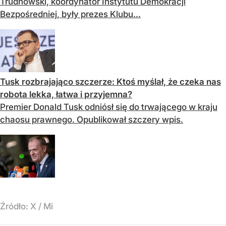
Trudnowski, koordynator Instytutu Demokracji
Bezpośredniej, były prezes Klubu...
Tusk rozbrajająco szczerze: Ktoś myślał, że czeka nas
robota lekka, łatwa i przyjemna?
Premier Donald Tusk odniósł się do trwającego w kraju
chaosu prawnego. Opublikował szczery wpis.
Źródło:
X
/
Mi