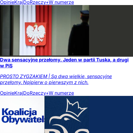
Opinie
Kraj
DoRzeczy+
W numerze
Dwa sensacyjne przełomy. Jeden w partii Tuska, a drugi
w PiS
PROSTO ZYGZAKIEM | Są dwa wielkie, sensacyjne
przełomy. Najpierw o pierwszym z nich.
Opinie
Kraj
DoRzeczy+
W numerze