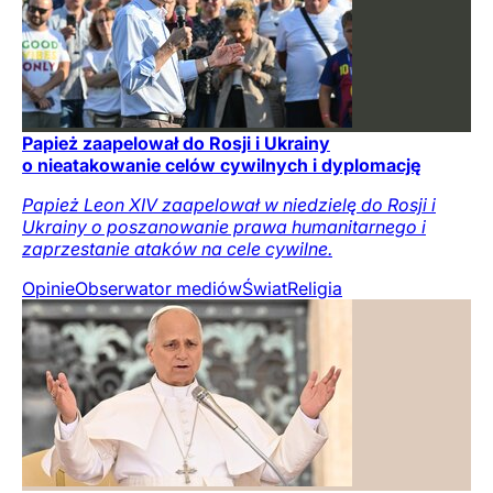
Papież zaapelował do Rosji i Ukrainy
o nieatakowanie celów cywilnych i dyplomację
Papież Leon XIV zaapelował w niedzielę do Rosji i
Ukrainy o poszanowanie prawa humanitarnego i
zaprzestanie ataków na cele cywilne.
Opinie
Obserwator mediów
Świat
Religia