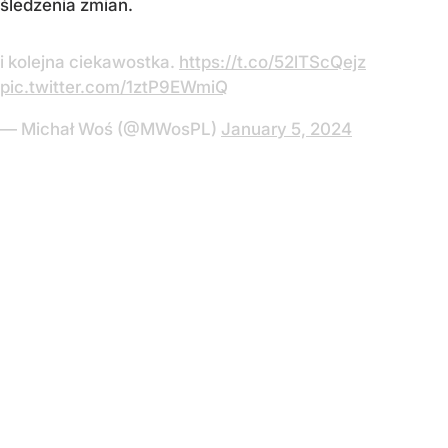
śledzenia zmian.
i kolejna ciekawostka.
https://t.co/52lTScQejz
pic.twitter.com/1ztP9EWmiQ
— Michał Woś (@MWosPL)
January 5, 2024