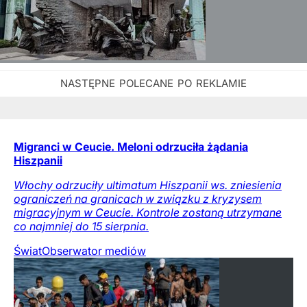
Migranci w Ceucie. Meloni odrzuciła żądania
Hiszpanii
Włochy odrzuciły ultimatum Hiszpanii ws. zniesienia
ograniczeń na granicach w związku z kryzysem
migracyjnym w Ceucie. Kontrole zostaną utrzymane
co najmniej do 15 sierpnia.
Świat
Obserwator mediów