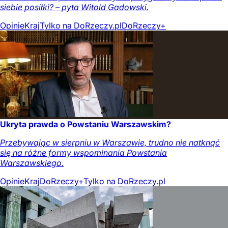
siebie posiłki? – pyta Witold Gadowski.
Opinie
Kraj
Tylko na DoRzeczy.pl
DoRzeczy+
Ukryta prawda o Powstaniu Warszawskim?
Przebywając w sierpniu w Warszawie, trudno nie natknąć
się na różne formy wspominania Powstania
Warszawskiego.
Opinie
Kraj
DoRzeczy+
Tylko na DoRzeczy.pl