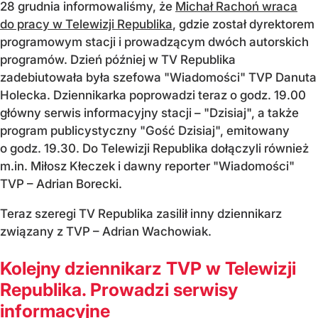
28 grudnia informowaliśmy, że
Michał Rachoń wraca
do pracy w Telewizji Republika
, gdzie został dyrektorem
programowym stacji i prowadzącym dwóch autorskich
programów. Dzień później w TV Republika
zadebiutowała była szefowa "Wiadomości" TVP Danuta
Holecka. Dziennikarka poprowadzi teraz o godz. 19.00
główny serwis informacyjny stacji – "Dzisiaj", a także
program publicystyczny "Gość Dzisiaj", emitowany
o godz. 19.30. Do Telewizji Republika dołączyli również
m.in. Miłosz Kłeczek i dawny reporter "Wiadomości"
TVP – Adrian Borecki.
Teraz szeregi TV Republika zasilił inny dziennikarz
związany z TVP – Adrian Wachowiak.
Kolejny dziennikarz TVP w Telewizji
Republika. Prowadzi serwisy
informacyjne