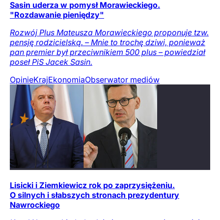
Sasin uderza w pomysł Morawieckiego.
"Rozdawanie pieniędzy"
Rozwój Plus Mateusza Morawieckiego proponuje tzw.
pensję rodzicielską. – Mnie to trochę dziwi, ponieważ
pan premier był przeciwnikiem 500 plus – powiedział
poseł PiS Jacek Sasin.
Opinie
Kraj
Ekonomia
Obserwator mediów
Lisicki i Ziemkiewicz rok po zaprzysiężeniu.
O silnych i słabszych stronach prezydentury
Nawrockiego