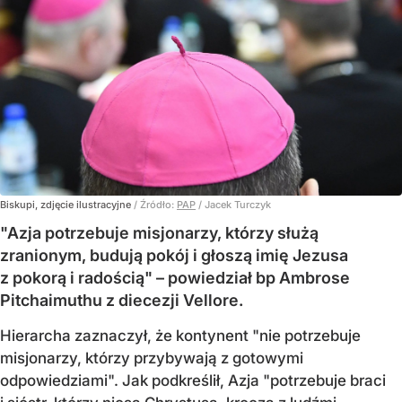
Biskupi, zdjęcie ilustracyjne
/ Źródło:
PAP
/
Jacek Turczyk
"Azja potrzebuje misjonarzy, którzy służą
zranionym, budują pokój i głoszą imię Jezusa
z pokorą i radością" – powiedział bp Ambrose
Pitchaimuthu z diecezji Vellore.
Hierarcha zaznaczył, że kontynent "nie potrzebuje
misjonarzy, którzy przybywają z gotowymi
odpowiedziami". Jak podkreślił, Azja "potrzebuje braci