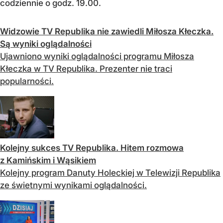
codziennie o godz. 19.00.
Widzowie TV Republika nie zawiedli Miłosza Kłeczka.
Są wyniki oglądalności
Ujawniono wyniki oglądalności programu Miłosza
Kłeczka w TV Republika. Prezenter nie traci
popularności.
Kolejny sukces TV Republika. Hitem rozmowa
z Kamińskim i Wąsikiem
Kolejny program Danuty Holeckiej w Telewizji Republika
ze świetnymi wynikami oglądalności.