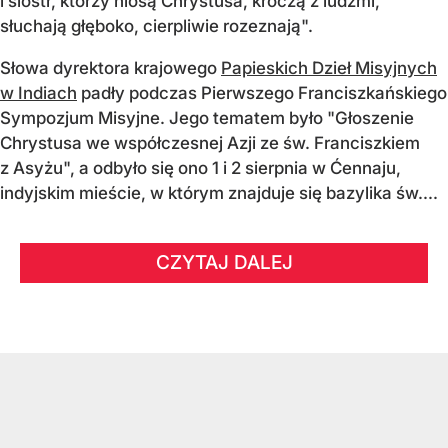
i sióstr, którzy niosą Chrystusa, kroczą z ludźmi,
słuchają głęboko, cierpliwie rozeznają".
Słowa dyrektora krajowego
Papieskich Dzieł Misyjnych
w Indiach
padły podczas Pierwszego Franciszkańskiego
Sympozjum Misyjne. Jego tematem było "Głoszenie
Chrystusa we współczesnej Azji ze św. Franciszkiem
z Asyżu", a odbyło się ono 1 i 2 sierpnia w Ćennaju,
indyjskim mieście, w którym znajduje się bazylika św....
CZYTAJ DALEJ