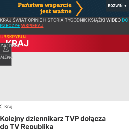
ROZWIŃ
▼
KRAJ
ŚWIAT
OPINIE
HISTORIA
TYGODNIK
KSIĄŻKI
WIDEO
DO
RZECZY+
WSPIERAJ
SUBSKRYBUJ
KRAJ
ZALOGUJ
MENU
Kraj
Kolejny dziennikarz TVP dołącza
do TV Republika