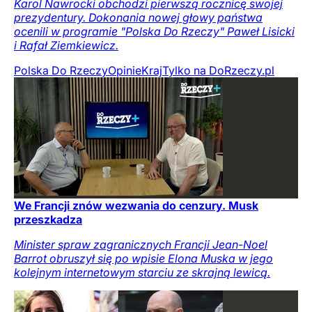
Karol Nawrocki obchodzi pierwszą rocznicę swojej
prezydentury. Dokonania nowej głowy państwa
ocenili w programie "Polska Do Rzeczy" Paweł Lisicki
i Rafał Ziemkiewicz.
Polska Do Rzeczy
Opinie
Kraj
Tylko na DoRzeczy.pl
We Francji znów wezwania do cenzury. Musk
przeszkadza
Minister spraw zagranicznych Francji Jean-Noel
Barrot obruszył się po wpisie Elona Muska w jego
kolejnym internetowym starciu ze skrajną lewicą.