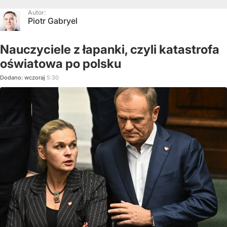
Autor:
Piotr Gabryel
Nauczyciele z łapanki, czyli katastrofa
oświatowa po polsku
Dodano:
wczoraj
5:30