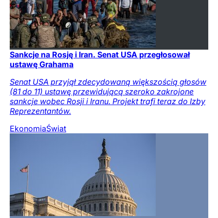
Sankcje na Rosję i Iran. Senat USA przegłosował
ustawę Grahama
Senat USA przyjął zdecydowaną większością głosów
(81 do 11) ustawę przewidującą szeroko zakrojone
sankcje wobec Rosji i Iranu. Projekt trafi teraz do Izby
Reprezentantów.
Ekonomia
Świat