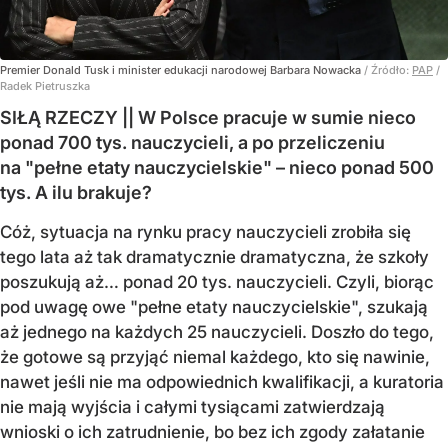
Premier Donald Tusk i minister edukacji narodowej Barbara Nowacka
/ Źródło:
PAP
/
Radek Pietruszka
SIŁĄ RZECZY || W Polsce pracuje w sumie nieco
ponad 700 tys. nauczycieli, a po przeliczeniu
na "pełne etaty nauczycielskie" – nieco ponad 500
tys. A ilu brakuje?
Cóż, sytuacja na rynku pracy nauczycieli zrobiła się
tego lata aż tak dramatycznie dramatyczna, że szkoły
poszukują aż… ponad 20 tys. nauczycieli. Czyli, biorąc
pod uwagę owe "pełne etaty nauczycielskie", szukają
aż jednego na każdych 25 nauczycieli. Doszło do tego,
że gotowe są przyjąć niemal każdego, kto się nawinie,
nawet jeśli nie ma odpowiednich kwalifikacji, a kuratoria
nie mają wyjścia i całymi tysiącami zatwierdzają
wnioski o ich zatrudnienie, bo bez ich zgody załatanie