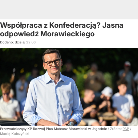
Współpraca z Konfederacją? Jasna
odpowiedź Morawieckiego
Dodano:
dzisiaj
22:06
Przewodniczący KP Rozwój Plus Mateusz Morawiecki w Jagodnie
/ Źródło:
PAP
/
Maciej Kulczyński