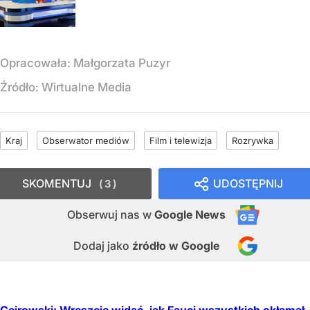
Opracowała:
Małgorzata Puzyr
Źródło:
Wirtualne Media
Kraj
Obserwator mediów
Film i telewizja
Rozrywka
SKOMENTUJ
UDOSTĘPNIJ
3
Obserwuj nas
w
Google News
Dodaj jako
źródło w Google
Cejrowski: Wreszcie widać, jak Fauci wszystkich okłamał.