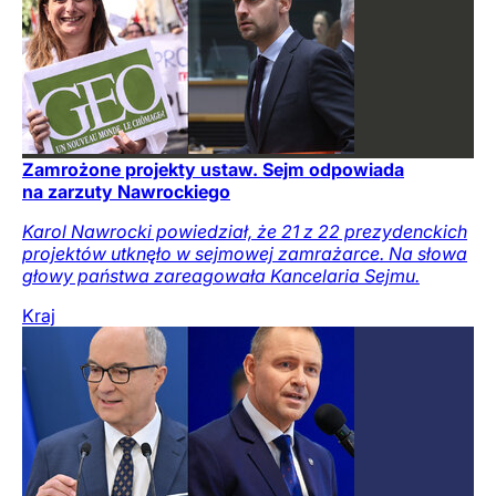
Zamrożone projekty ustaw. Sejm odpowiada
na zarzuty Nawrockiego
Karol Nawrocki powiedział, że 21 z 22 prezydenckich
projektów utknęło w sejmowej zamrażarce. Na słowa
głowy państwa zareagowała Kancelaria Sejmu.
Kraj