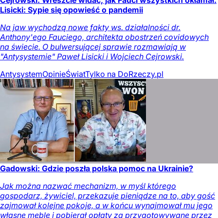
Lisicki: Sypie się opowieść o pandemii
Na jaw wychodzą nowe fakty ws. działalności dr.
Anthony'ego Fauciego, architekta obostrzeń covidowych
na świecie. O bulwersującej sprawie rozmawiają w
"Antysystemie" Paweł Lisicki i Wojciech Cejrowski.
Antysystem
Opinie
Świat
Tylko na DoRzeczy.pl
Gadowski: Gdzie poszła polska pomoc na Ukrainie?
Jak można nazwać mechanizm, w myśl którego
gospodarz, żywiciel, przekazuje pieniądze na to, aby gość
zajmował kolejne pokoje, a w końcu wynajmował mu jego
własne meble i pobierał opłaty za przygotowywane przez