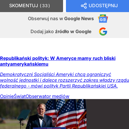
SKOMENTUJ
UDOSTĘPNIJ
33
Obserwuj nas
w
Google News
Dodaj jako
źródło w Google
Republikański polityk: W Ameryce mamy ruch bliski
antyamerykańskiemu
Demokratyczni Socjaliści Ameryki chcą ograniczyć
wolność jednostki i dalece rozszerzyć zakres władzy rządu
federalnego - mówi polityk Partii Republikańskiej USA.
Opinie
Świat
Obserwator mediów