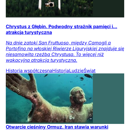
Chrystus z Głębin. Podwodny strażnik pamięci i...
atrakcja turystyczna
Na dnie zatoki San Fruttuoso, między Camogli a
Portofino na włoskiej Riwierze Liguryjskiej znajduje się
niesamowita rzeźba Chrystusa. To więcej niż
wakacyjna atrakcja turystyczna.
Historia współczesna
Historia
Ludzie
Świat
Otwarcie cieśniny Ormuz. Iran stawia warunki