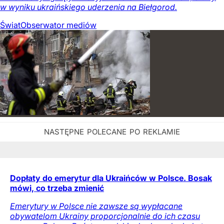
w wyniku ukraińskiego uderzenia na Biełgorod.
Świat
Obserwator mediów
Dopłaty do emerytur dla Ukraińców w Polsce. Bosak
mówi, co trzeba zmienić
Emerytury w Polsce nie zawsze są wypłacane
obywatelom Ukrainy proporcjonalnie do ich czasu