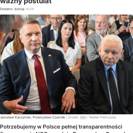
ważny postulat
Dodano:
dzisiaj
14:04
Jarosław Kaczyński, Przemysław Czarnek
/ Źródło:
PAP
/
Radek Pietruszka
Potrzebujemy w Polsce pełnej transparentności