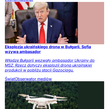
Eksplozja ukraińskiego drona w Bułgarii. Sofia
wzywa ambasador
Władze Bułgarii wezwały ambasador Ukrainy do
MSZ. Rzecz dotyczy eksplozji drona ukraińskiej
produkcji w pobliżu stacji Gazociągu.
Świat
Obserwator mediów