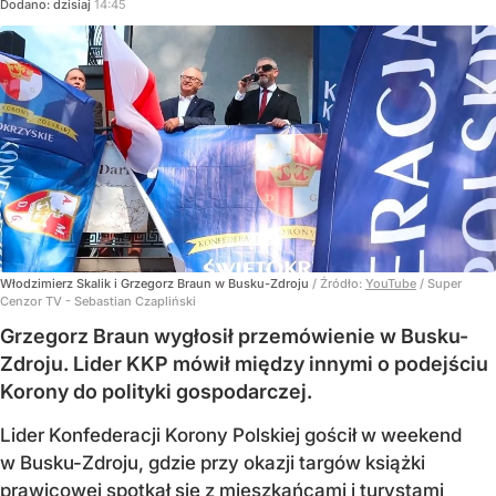
Dodano:
dzisiaj
14:45
Włodzimierz Skalik i Grzegorz Braun w Busku-Zdroju
/ Źródło:
YouTube
/
Super
Cenzor TV - Sebastian Czapliński
Grzegorz Braun wygłosił przemówienie w Busku-
Zdroju. Lider KKP mówił między innymi o podejściu
Korony do polityki gospodarczej.
Lider Konfederacji Korony Polskiej gościł w weekend
w Busku-Zdroju, gdzie przy okazji targów książki
prawicowej spotkał się z mieszkańcami i turystami