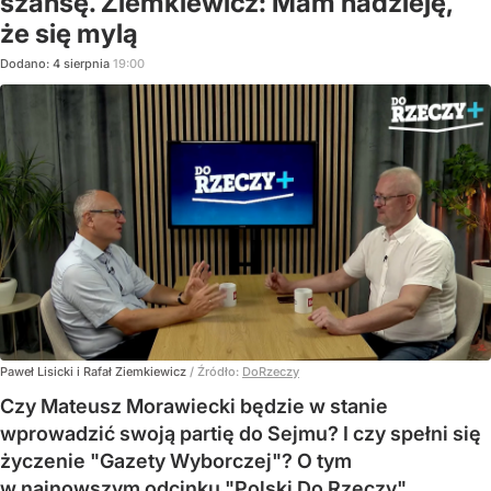
szansę. Ziemkiewicz: Mam nadzieję,
że się mylą
Dodano:
4
sierpnia
19:00
Paweł Lisicki i Rafał Ziemkiewicz
/ Źródło:
DoRzeczy
Czy Mateusz Morawiecki będzie w stanie
wprowadzić swoją partię do Sejmu? I czy spełni się
życzenie "Gazety Wyborczej"? O tym
w najnowszym odcinku "Polski Do Rzeczy".