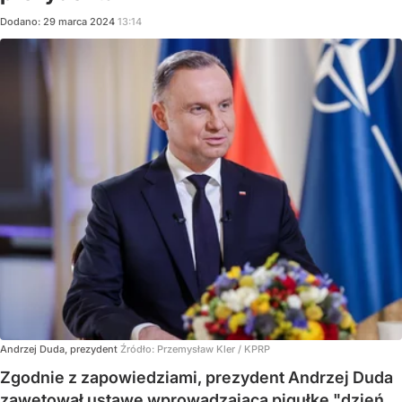
Dodano:
29
marca
2024
13:14
Andrzej Duda, prezydent
Źródło:
Przemysław Kler / KPRP
Zgodnie z zapowiedziami, prezydent Andrzej Duda
zawetował ustawę wprowadzającą pigułkę "dzień