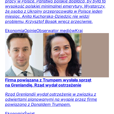
pracy w Polsce. Państwo polskie dopłaca, by była to
wysokość polskiej minimalnej emerytury. Wystarczy,
że osoba z Ukrainy przepracowała w Polsce jeden
miesiąc. Anita Kucharska-Dziedzic nie widzi
problemu, Krzysztof Bosak wręcz przeciwnie.
Ekonomia
Opinie
Obserwator mediów
Kraj
Firma powiązana z Trumpem wysłała sprzęt
na Grenlandię. Rząd wydał ostrzeżenie
Rząd Grenlandii wydał ostrzeżenie w związku z
odwiertami planowanymi na wyspie przez firmę
powiązaną z Donaldem Trumpem.
Ekonomia
Świat