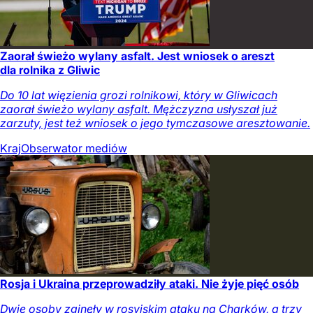
Zaorał świeżo wylany asfalt. Jest wniosek o areszt
dla rolnika z Gliwic
Do 10 lat więzienia grozi rolnikowi, który w Gliwicach
zaorał świeżo wylany asfalt. Mężczyzna usłyszał już
zarzuty, jest też wniosek o jego tymczasowe aresztowanie.
Kraj
Obserwator mediów
Rosja i Ukraina przeprowadziły ataki. Nie żyje pięć osób
Dwie osoby zginęły w rosyjskim ataku na Charków, a trzy