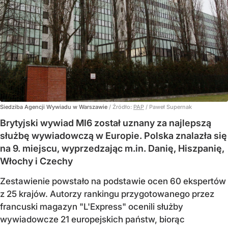
Siedziba Agencji Wywiadu w Warszawie
/ Źródło:
PAP
/
Paweł Supernak
Brytyjski wywiad MI6 został uznany za najlepszą
służbę wywiadowczą w Europie. Polska znalazła się
na 9. miejscu, wyprzedzając m.in. Danię, Hiszpanię,
Włochy i Czechy
Zestawienie powstało na podstawie ocen 60 ekspertów
z 25 krajów. Autorzy rankingu przygotowanego przez
francuski magazyn "L'Express" ocenili służby
wywiadowcze 21 europejskich państw, biorąc