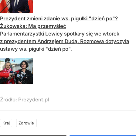
Prezydent zmieni zdanie ws. pigułki "dzień po"?
Żukowska: Ma przemyśleć
Parlamentarzystki Lewicy spotkały się we wtorek
z prezydentem Andrzejem Dudą. Rozmowa dotyczyła
ustawy ws. pigułki "dzień po".
Źródło:
Prezydent.pl
Kraj
Zdrowie