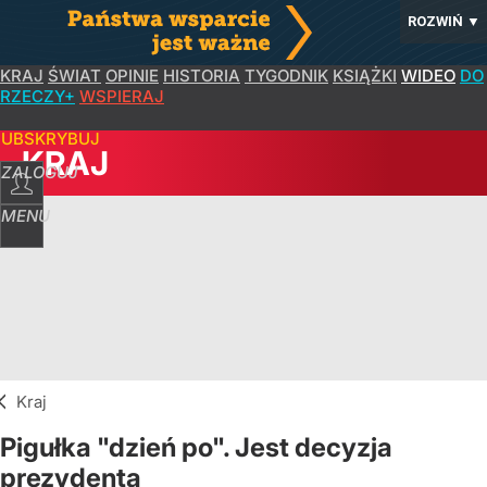
ROZWIŃ
▼
KRAJ
ŚWIAT
OPINIE
HISTORIA
TYGODNIK
KSIĄŻKI
WIDEO
DO
RZECZY+
WSPIERAJ
SUBSKRYBUJ
KRAJ
ZALOGUJ
MENU
Kraj
Pigułka "dzień po". Jest decyzja
prezydenta