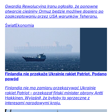
Gwardia Rewolucyjna Iranu ogłosiła, że ponowne
otwarcie cieśniny Ormuz będzie możliwe dopiero po
zaakceptowaniu przez USA warunków Teheranu.
Świat
Ekonomia
Finlandia nie przekaże Ukrainie rakiet Patriot. Podano
powód
Finlandia nie ma zamiaru przekazywać Ukrainie
rakiet Patriot – przekazał fiński minister obrony Antti
Hakkinen. Wyjaśnił, że byłoby to sprzeczne z
interesami narodowymi kraju.