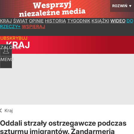
ROZWIŃ
▼
KRAJ
ŚWIAT
OPINIE
HISTORIA
TYGODNIK
KSIĄŻKI
WIDEO
DO
RZECZY+
WSPIERAJ
SUBSKRYBUJ
KRAJ
ZALOGUJ
MENU
Kraj
Oddali strzały ostrzegawcze podczas
szturmu imigrantów. Żandarmeria