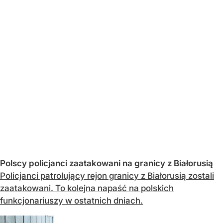
Polscy policjanci zaatakowani na granicy z Białorusią
Policjanci patrolujący rejon granicy z Białorusią zostali
zaatakowani. To kolejna napaść na polskich
funkcjonariuszy w ostatnich dniach.