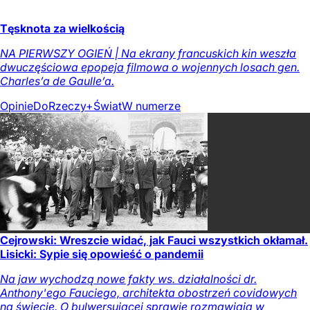
Tęsknota za wielkością
NA PIERWSZY OGIEŃ | Na ekrany francuskich kin weszła
dwuczęściowa epopeja filmowa o wojennych losach gen.
Charles’a de Gaulle’a.
Opinie
DoRzeczy+
Świat
W numerze
Cejrowski: Wreszcie widać, jak Fauci wszystkich okłamał.
Lisicki: Sypie się opowieść o pandemii
Na jaw wychodzą nowe fakty ws. działalności dr.
Anthony'ego Fauciego, architekta obostrzeń covidowych
na świecie. O bulwersującej sprawie rozmawiają w