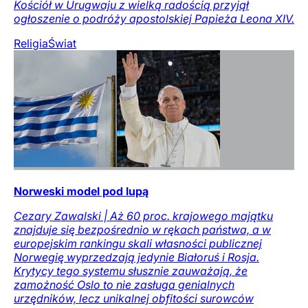
Kościół w Urugwaju z wielką radością przyjął
ogłoszenie o podróży apostolskiej Papieża Leona XIV.
Religia
Świat
Norweski model pod lupą
Cezary Zawalski | Aż 60 proc. krajowego majątku
znajduje się bezpośrednio w rękach państwa, a w
europejskim rankingu skali własności publicznej
Norwegię wyprzedzają jedynie Białoruś i Rosja.
Krytycy tego systemu słusznie zauważają, że
zamożność Oslo to nie zasługa genialnych
urzędników, lecz unikalnej obfitości surowców