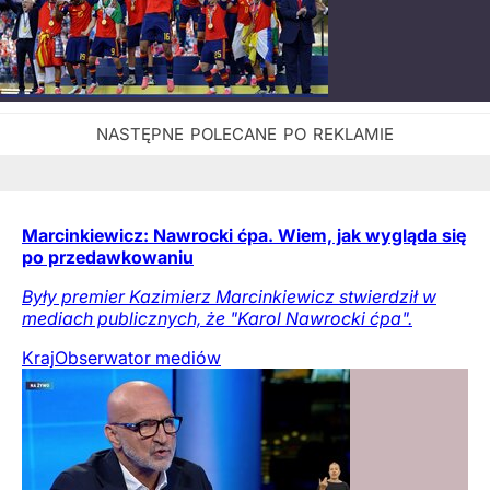
Marcinkiewicz: Nawrocki ćpa. Wiem, jak wygląda się
po przedawkowaniu
Były premier Kazimierz Marcinkiewicz stwierdził w
mediach publicznych, że "Karol Nawrocki ćpa".
Kraj
Obserwator mediów