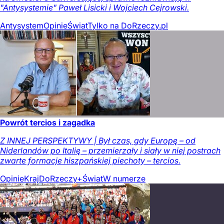
"Antysystemie" Paweł Lisicki i Wojciech Cejrowski.
Antysystem
Opinie
Świat
Tylko na DoRzeczy.pl
Powrót tercios i zagadka
Z INNEJ PERSPEKTYWY | Był czas, gdy Europę – od
Niderlandów po Italię – przemierzały i siały w niej postrach
zwarte formacje hiszpańskiej piechoty – tercios.
Opinie
Kraj
DoRzeczy+
Świat
W numerze