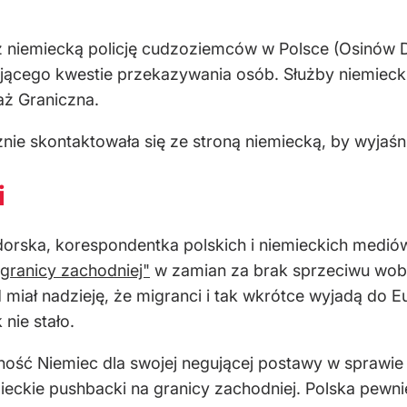
ez niemiecką policję cudzoziemców w Polsce (Osinów 
ującego kwestie przekazywania osób. Służby niemieck
aż Graniczna.
nie skontaktowała się ze stroną niemiecką, by wyjaśni
i
orska, korespondentka polskich i niemieckich mediów
granicy zachodniej"
w zamian za brak sprzeciwu wob
 miał nadzieję, że migranci i tak wkrótce wyjadą do
nie stało.
lność Niemiec dla swojej negującej postawy w sprawi
ckie pushbacki na granicy zachodniej. Polska pewnie 