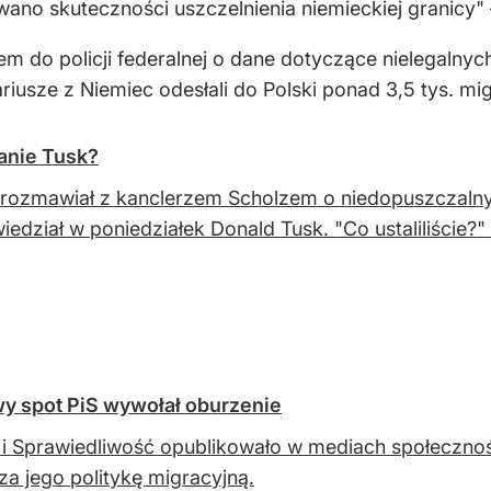
wano skuteczności uszczelnienia niemieckiej granicy" 
em do policji federalnej o dane dotyczące nielegalnyc
riusze z Niemiec odesłali do Polski ponad 3,5 tys. mi
panie Tusk?
rozmawiał z kanclerzem Scholzem o niedopuszczalnym 
edział w poniedziałek Donald Tusk. "Co ustaliliście?"
y spot PiS wywołał oburzenie
i Sprawiedliwość opublikowało w mediach społecznośc
za jego politykę migracyjną.