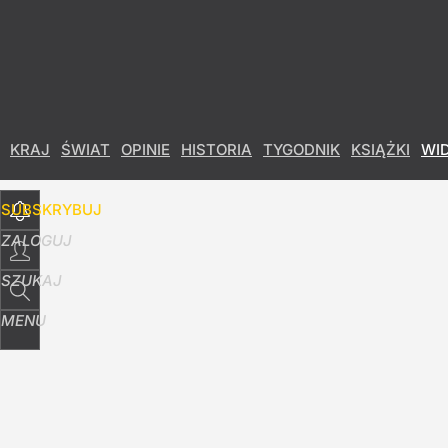
Udostępnij
5
Skomentuj
KRAJ
ŚWIAT
OPINIE
HISTORIA
TYGODNIK
KSIĄŻKI
WI
SUBSKRYBUJ
ZALOGUJ
SZUKAJ
MENU