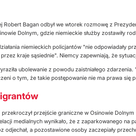
j Robert Bagan odbył we wtorek rozmowę z Prezydent
owie Dolnym, gdzie niemieckie służby zostawiły rod
 działania niemieckich policjantów "nie odpowiadały
rzez kraje sąsiednie". Niemcy zapewniają, że sytuacj
raziła ubolewanie z powodu zaistniałego zdarzenia. "
czeni o tym, że takie postępowanie nie ma prawa się
igrantów
i przekroczył przejście graniczne w Osinowie Dolnym i
relacji medialnych wynikało, że z zaparkowanego na 
wóz odjechał, a pozostawione osoby zaczepiały przech