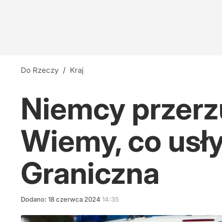
Do Rzeczy
/
Kraj
Niemcy przerz
Wiemy, co usły
Graniczna
Dodano:
18
czerwca
2024
14:35