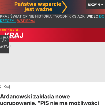
ROZWIŃ
▼
KRAJ
ŚWIAT
OPINIE
HISTORIA
TYGODNIK
KSIĄŻKI
WIDEO
DO
RZECZY+
WSPIERAJ
SUBSKRYBUJ
KRAJ
ZALOGUJ
MENU
Kraj
Ardanowski zakłada nowe
ugrupowanie. "PiS nie ma możliwości