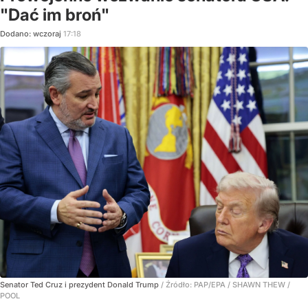
"Dać im broń"
Dodano:
wczoraj
17:18
Senator Ted Cruz i prezydent Donald Trump
/ Źródło:
PAP/EPA
/
SHAWN THEW /
POOL