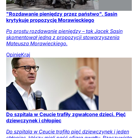
"Rozdawanie pieniędzy przez państwo". Sasin
krytykuje propozycję Morawieckiego
Po prostu rozdawanie pieniędzy – tak Jacek Sasin
skomentował jedną z propozycji stowarzyszenia
Mateusza Morawieckiego.
Opinie
Kraj
Do szpitala w Ceucie trafiły zgwałcone dzieci. Pięć
dziewczynek i chłopiec
Do szpitala w Ceucie trafiło pięć dziewczynek i jeden
chłopiec, którzy mieli paść ofiarą gwałtu. Rzeczywista