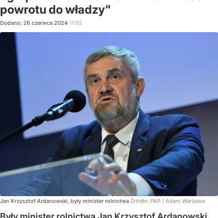
powrotu do władzy"
Dodano:
26
czerwca
2024
11:05
Jan Krzysztof Ardanowski, były minister rolnictwa
Źródło:
PAP
/
Adam Warżawa
Były minister rolnictwa Jan Krzysztof Ardanowski