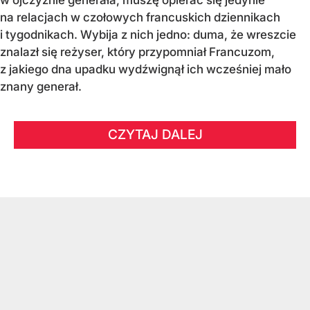
w ojczyźnie generała, muszę opierać się jedynie
na relacjach w czołowych francuskich dziennikach
i tygodnikach. Wybija z nich jedno: duma, że wreszcie
znalazł się reżyser, który przypomniał Francuzom,
z jakiego dna upadku wydźwignął ich wcześniej mało
znany generał.
CZYTAJ DALEJ