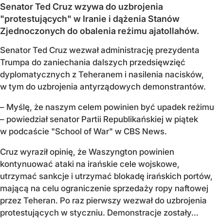
Senator Ted Cruz wzywa do uzbrojenia
"protestujących" w Iranie i dążenia Stanów
Zjednoczonych do obalenia reżimu ajatollahów.
Senator Ted Cruz wezwał administrację prezydenta
Trumpa do zaniechania dalszych przedsięwzięć
dyplomatycznych z Teheranem i nasilenia nacisków,
w tym do uzbrojenia antyrządowych demonstrantów.
– Myślę, że naszym celem powinien być upadek reżimu
– powiedział senator Partii Republikańskiej w piątek
w podcaście "School of War" w CBS News.
Cruz wyraził opinię, że Waszyngton powinien
kontynuować ataki na irańskie cele wojskowe,
utrzymać sankcje i utrzymać blokadę irańskich portów,
mającą na celu ograniczenie sprzedaży ropy naftowej
przez Teheran. Po raz pierwszy wezwał do uzbrojenia
protestujących w styczniu. Demonstracje zostały...