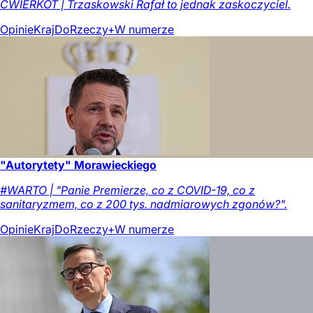
ĆWIERKOT | Trzaskowski Rafał to jednak zaskoczyciel.
Opinie
Kraj
DoRzeczy+
W numerze
"Autorytety" Morawieckiego
#WARTO | "Panie Premierze, co z COVID-19, co z
sanitaryzmem, co z 200 tys. nadmiarowych zgonów?".
Opinie
Kraj
DoRzeczy+
W numerze