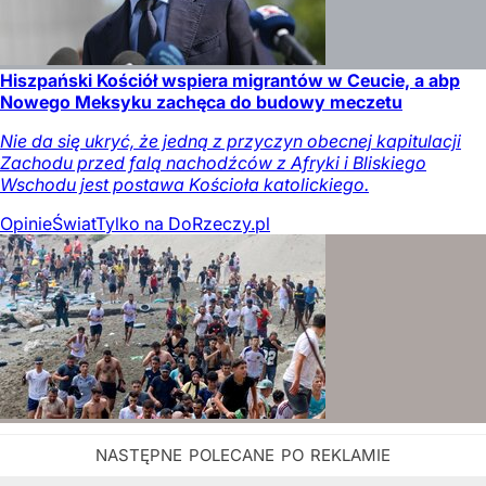
Hiszpański Kościół wspiera migrantów w Ceucie, a abp
Nowego Meksyku zachęca do budowy meczetu
Nie da się ukryć, że jedną z przyczyn obecnej kapitulacji
Zachodu przed falą nachodźców z Afryki i Bliskiego
Wschodu jest postawa Kościoła katolickiego.
Opinie
Świat
Tylko na DoRzeczy.pl