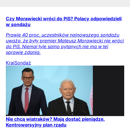
Czy Morawiecki wróci do PiS? Polacy odpowiedzieli
w sondażu
Prawie 40 proc. uczestników najnowszego sondażu
uważa, że były premier Mateusz Morawiecki nie wróci
do PiS. Niemal tyle samo pytanych nie ma w tej
sprawie zdania.
Kraj
Sondaż
Nie chcą wiatraków? Mają dostać pieniądze.
Kontrowersyjny plan rządu