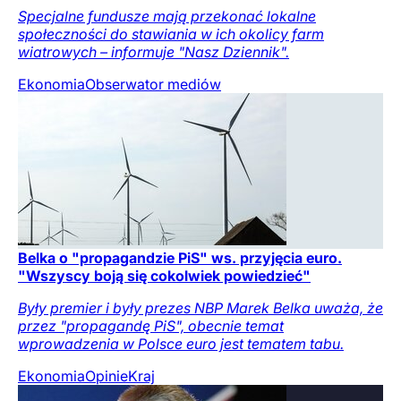
Specjalne fundusze mają przekonać lokalne
społeczności do stawiania w ich okolicy farm
wiatrowych – informuje "Nasz Dziennik".
Ekonomia
Obserwator mediów
Belka o "propagandzie PiS" ws. przyjęcia euro.
"Wszyscy boją się cokolwiek powiedzieć"
Były premier i były prezes NBP Marek Belka uważa, że
przez "propagandę PiS", obecnie temat
wprowadzenia w Polsce euro jest tematem tabu.
Ekonomia
Opinie
Kraj