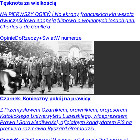
Tęsknota za wielkością
NA PIERWSZY OGIEŃ | Na ekrany francuskich kin weszła
dwuczęściowa epopeja filmowa o wojennych losach gen.
Charles’a de Gaulle’a.
Opinie
DoRzeczy+
Świat
W numerze
Czarnek: Konieczny pokój na prawicy
Z Przemysławem Czarnkiem, prawnikiem, profesorem
Katolickiego Uniwersytetu Lubelskiego, wiceprezesem
Prawa i Sprawiedliwości, oficjalnym kandydatem PiS na
premiera rozmawia Ryszard Gromadzki.
Opinie
Kraj
DoRzeczy+
W numerze
Tylko na DoRzeczy.pl