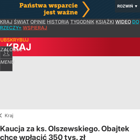
ROZWIŃ
▼
KRAJ
ŚWIAT
OPINIE
HISTORIA
TYGODNIK
KSIĄŻKI
WIDEO
DO
RZECZY+
WSPIERAJ
SUBSKRYBUJ
KRAJ
ZALOGUJ
MENU
Kraj
Kaucja za ks. Olszewskiego. Obajtek
chce wpłacić 350 tys. zł