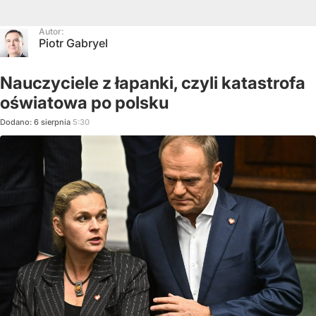
Autor:
Piotr Gabryel
Nauczyciele z łapanki, czyli katastrofa
oświatowa po polsku
Dodano:
6
sierpnia
5:30