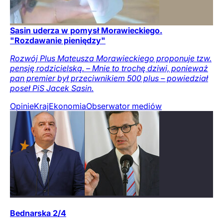
Sasin uderza w pomysł Morawieckiego.
"Rozdawanie pieniędzy"
Rozwój Plus Mateusza Morawieckiego proponuje tzw.
pensję rodzicielską. – Mnie to trochę dziwi, ponieważ
pan premier był przeciwnikiem 500 plus – powiedział
poseł PiS Jacek Sasin.
Opinie
Kraj
Ekonomia
Obserwator mediów
Bednarska 2/4