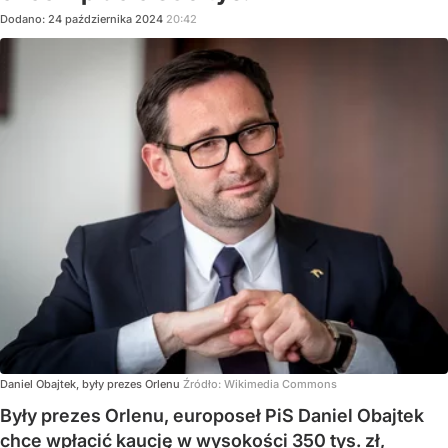
Dodano:
24
października
2024
20:42
Daniel Obajtek, były prezes Orlenu
Źródło:
Wikimedia Commons
Były prezes Orlenu, europoseł PiS Daniel Obajtek
chce wpłacić kaucję w wysokości 350 tys. zł,