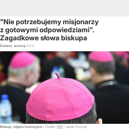
"Nie potrzebujemy misjonarzy
z gotowymi odpowiedziami".
Zagadkowe słowa biskupa
Dodano:
wczoraj
20:51
Biskupi, zdjęcie ilustracyjne
/ Źródło:
PAP
/
Jacek Turczyk