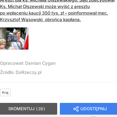
Areszt dla ks. Michała Olszewskiego. Sąd zdecydował
Ks. Michał Olszewski może wyjść z aresztu
po wpłaceniu kaucji 350 tys. zł – poinformował mec.
Krzysztof Wąsowski, obrońca kapłana.
Opracował:
Damian Cygan
Źródło:
DoRzeczy.pl
Kraj
SKOMENTUJ
UDOSTĘPNIJ
28