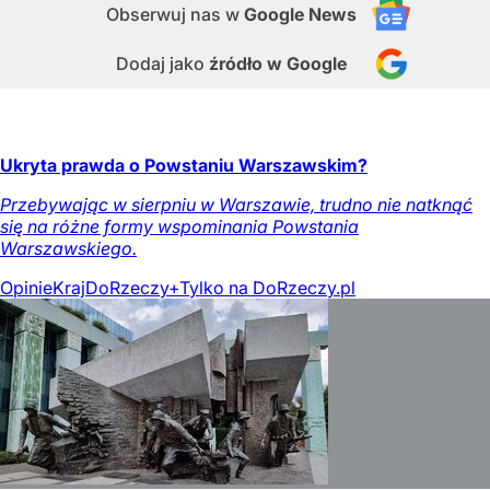
Obserwuj nas
w
Google News
Dodaj jako
źródło w Google
Ukryta prawda o Powstaniu Warszawskim?
Przebywając w sierpniu w Warszawie, trudno nie natknąć
się na różne formy wspominania Powstania
Warszawskiego.
Opinie
Kraj
DoRzeczy+
Tylko na DoRzeczy.pl