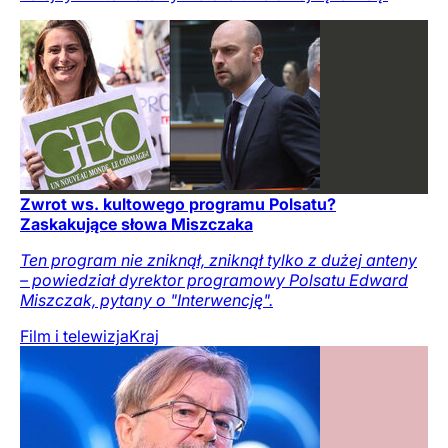
Zwrot ws. kultowego programu Polsatu?
Zaskakujące słowa Miszczaka
Ten program nie zniknął, zniknął tylko z dużej anteny
– powiedział dyrektor programowy Polsatu Edward
Miszczak, pytany o "Interwencję".
Film i telewizja
Kraj