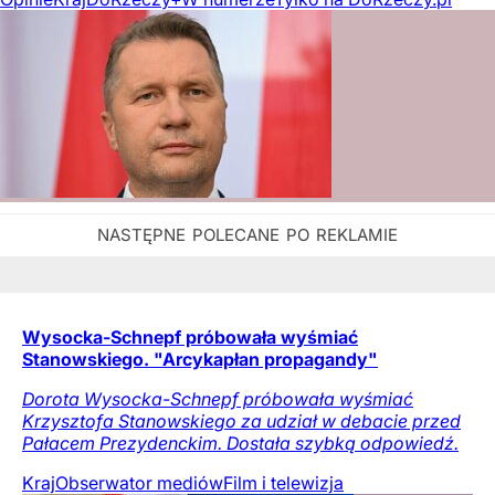
Wysocka-Schnepf próbowała wyśmiać
Stanowskiego. "Arcykapłan propagandy"
Dorota Wysocka-Schnepf próbowała wyśmiać
Krzysztofa Stanowskiego za udział w debacie przed
Pałacem Prezydenckim. Dostała szybką odpowiedź.
Kraj
Obserwator mediów
Film i telewizja