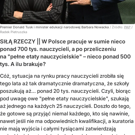
Premier Donald Tusk i minister edukacji narodowej Barbara Nowacka
/ Źródło:
PAP
/
Radek Pietruszka
SIŁĄ RZECZY || W Polsce pracuje w sumie nieco
ponad 700 tys. nauczycieli, a po przeliczeniu
na "pełne etaty nauczycielskie" – nieco ponad 500
tys. A ilu brakuje?
Cóż, sytuacja na rynku pracy nauczycieli zrobiła się
tego lata aż tak dramatycznie dramatyczna, że szkoły
poszukują aż… ponad 20 tys. nauczycieli. Czyli, biorąc
pod uwagę owe "pełne etaty nauczycielskie", szukają
aż jednego na każdych 25 nauczycieli. Doszło do tego,
że gotowe są przyjąć niemal każdego, kto się nawinie,
nawet jeśli nie ma odpowiednich kwalifikacji, a kuratoria
nie mają wyjścia i całymi tysiącami zatwierdzają