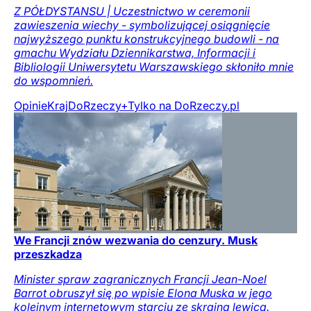
Z PÓŁDYSTANSU | Uczestnictwo w ceremonii
zawieszenia wiechy - symbolizującej osiągnięcie
najwyższego punktu konstrukcyjnego budowli - na
gmachu Wydziału Dziennikarstwa, Informacji i
Bibliologii Uniwersytetu Warszawskiego skłoniło mnie
do wspomnień.
Opinie
Kraj
DoRzeczy+
Tylko na DoRzeczy.pl
We Francji znów wezwania do cenzury. Musk
przeszkadza
Minister spraw zagranicznych Francji Jean-Noel
Barrot obruszył się po wpisie Elona Muska w jego
kolejnym internetowym starciu ze skrajną lewicą.