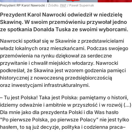
Prezydent RP Karol Nawrocki
/ Źródło:
PAP
/
Paweł Supernak
Prezydent Karol Nawrocki odwiedził w niedzielę
Skawinę. W swoim przemówieniu przywołał jedno
ze spotkania Donalda Tuska ze swoimi wyborcami.
Nawrocki spotkał się w Skawinie z przedstawicielami
władz lokalnych oraz mieszkańcami. Podczas swojego
przemówienia na rynku dziękował za serdeczne
przywitanie i chwalił miejskich włodarzy. Nawrocki
podkreślał, że Skawina jest wzorem godzenia pamięci
historycznej z nowoczesną przedsiębiorczością
oraz inwestycjami infrastrukturalnymi.
– Tu jest Polska! Taka jest Polska: pamiętamy o historii,
idziemy odważnie i ambitnie w przyszłość i w rozwój (...)
Dla mnie jako dla prezydenta Polski i dla Was hasło
"Po pierwsze Polska, po pierwsze Polacy” nie jest tylko
hasłem, to są już decyzje, polityka i codzienna praca–