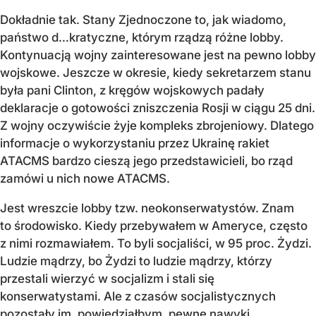
Dokładnie tak. Stany Zjednoczone to, jak wiadomo,
państwo d…kratyczne, którym rządzą różne lobby.
Kontynuacją wojny zainteresowane jest na pewno lobby
wojskowe. Jeszcze w okresie, kiedy sekretarzem stanu
była pani Clinton, z kręgów wojskowych padały
deklaracje o gotowości zniszczenia Rosji w ciągu 25 dni.
Z wojny oczywiście żyje kompleks zbrojeniowy. Dlatego
informacje o wykorzystaniu przez Ukrainę rakiet
ATACMS bardzo cieszą jego przedstawicieli, bo rząd
zamówi u nich nowe ATACMS.
Jest wreszcie lobby tzw. neokonserwatystów. Znam
to środowisko. Kiedy przebywałem w Ameryce, często
z nimi rozmawiałem. To byli socjaliści, w 95 proc. Żydzi.
Ludzie mądrzy, bo Żydzi to ludzie mądrzy, którzy
przestali wierzyć w socjalizm i stali się
konserwatystami. Ale z czasów socjalistycznych
pozostały im, powiedziałbym, pewne nawyki