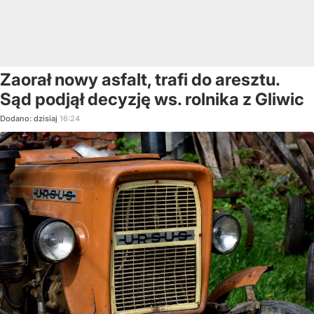
Zaorał nowy asfalt, trafi do aresztu.
Sąd podjął decyzję ws. rolnika z Gliwic
Dodano:
dzisiaj
16:24