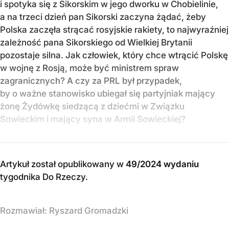
i spotyka się z Sikorskim w jego dworku w Chobielinie,
a na trzeci dzień pan Sikorski zaczyna żądać, żeby
Polska zaczęła strącać rosyjskie rakiety, to najwyraźniej
zależność pana Sikorskiego od Wielkiej Brytanii
pozostaje silna. Jak człowiek, który chce wtrącić Polskę
w wojnę z Rosją, może być ministrem spraw
zagranicznych? A czy za PRL był przypadek,
by o ważne stanowisko ubiegał się partyjniak mający
żonę Żydówkę siedzącą z dziećmi w Związku
Sowieckim i mający syna w Armii Sowieckiej?
Artykuł został opublikowany w
49/2024 wydaniu
tygodnika Do Rzeczy
.
Rozmawiał:
Ryszard Gromadzki