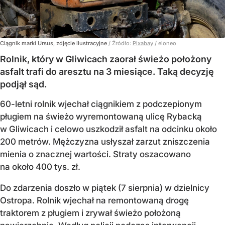
Ciągnik marki Ursus, zdjęcie ilustracyjne
/ Źródło:
Pixabay
/
eloneo
Rolnik, który w Gliwicach zaorał świeżo położony
asfalt trafi do aresztu na 3 miesiące. Taką decyzję
podjął sąd.
60-letni rolnik wjechał ciągnikiem z podczepionym
pługiem na świeżo wyremontowaną ulicę Rybacką
w Gliwicach i celowo uszkodził asfalt na odcinku około
200 metrów. Mężczyzna usłyszał zarzut zniszczenia
mienia o znacznej wartości. Straty oszacowano
na około 400 tys. zł.
Do zdarzenia doszło w piątek (7 sierpnia) w dzielnicy
Ostropa. Rolnik wjechał na remontowaną drogę
traktorem z pługiem i zrywał świeżo położoną