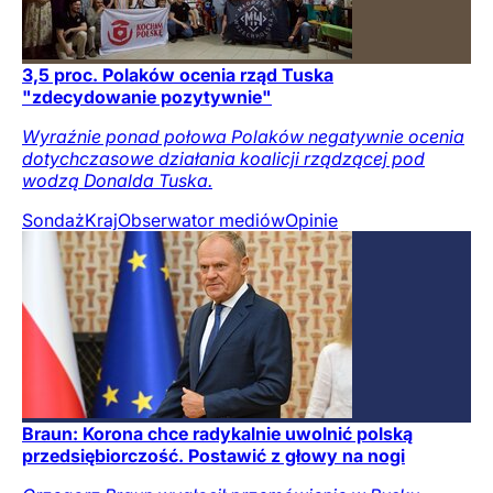
3,5 proc. Polaków ocenia rząd Tuska
"zdecydowanie pozytywnie"
Wyraźnie ponad połowa Polaków negatywnie ocenia
dotychczasowe działania koalicji rządzącej pod
wodzą Donalda Tuska.
Sondaż
Kraj
Obserwator mediów
Opinie
Braun: Korona chce radykalnie uwolnić polską
przedsiębiorczość. Postawić z głowy na nogi