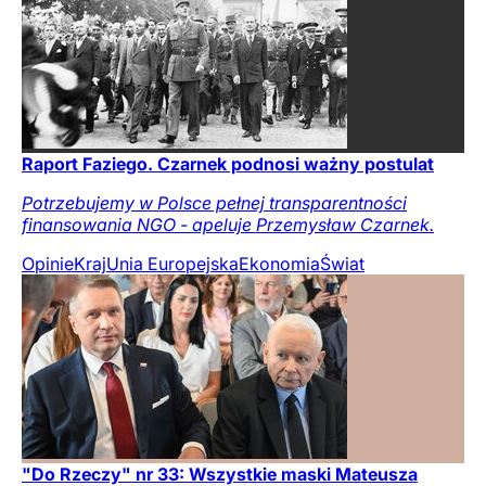
Raport Faziego. Czarnek podnosi ważny postulat
Potrzebujemy w Polsce pełnej transparentności
finansowania NGO - apeluje Przemysław Czarnek.
Opinie
Kraj
Unia Europejska
Ekonomia
Świat
"Do Rzeczy" nr 33: Wszystkie maski Mateusza