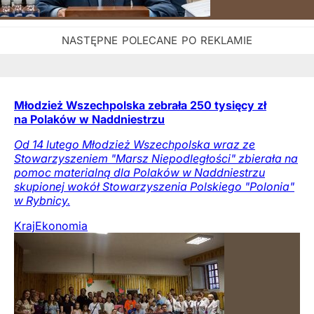
Młodzież Wszechpolska zebrała 250 tysięcy zł
na Polaków w Naddniestrzu
Od 14 lutego Młodzież Wszechpolska wraz ze
Stowarzyszeniem "Marsz Niepodległości" zbierała na
pomoc materialną dla Polaków w Naddniestrzu
skupionej wokół Stowarzyszenia Polskiego "Polonia"
w Rybnicy.
Kraj
Ekonomia