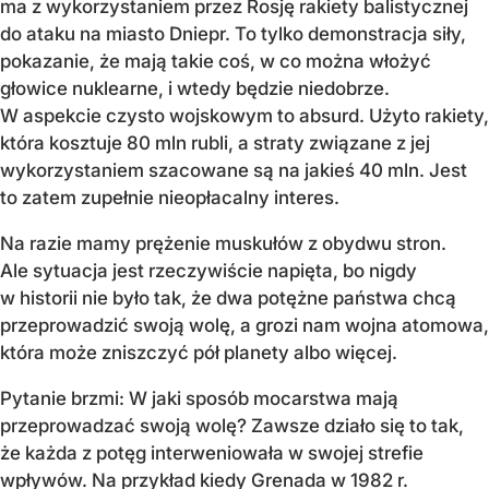
ma z wykorzystaniem przez Rosję rakiety balistycznej
do ataku na miasto Dniepr. To tylko demonstracja siły,
pokazanie, że mają takie coś, w co można włożyć
głowice nuklearne, i wtedy będzie niedobrze.
W aspekcie czysto wojskowym to absurd. Użyto rakiety,
która kosztuje 80 mln rubli, a straty związane z jej
wykorzystaniem szacowane są na jakieś 40 mln. Jest
to zatem zupełnie nieopłacalny interes.
Na razie mamy prężenie muskułów z obydwu stron.
Ale sytuacja jest rzeczywiście napięta, bo nigdy
w historii nie było tak, że dwa potężne państwa chcą
przeprowadzić swoją wolę, a grozi nam wojna atomowa,
która może zniszczyć pół planety albo więcej.
Pytanie brzmi: W jaki sposób mocarstwa mają
przeprowadzać swoją wolę? Zawsze działo się to tak,
że każda z potęg interweniowała w swojej strefie
wpływów. Na przykład kiedy Grenada w 1982 r.