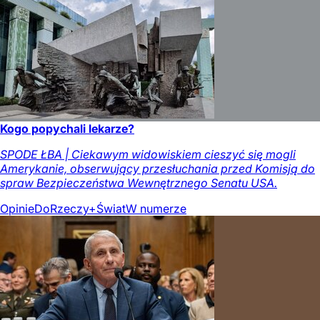
Kogo popychali lekarze?
SPODE ŁBA | Ciekawym widowiskiem cieszyć się mogli
Amerykanie, obserwujący przesłuchania przed Komisją do
spraw Bezpieczeństwa Wewnętrznego Senatu USA.
Opinie
DoRzeczy+
Świat
W numerze