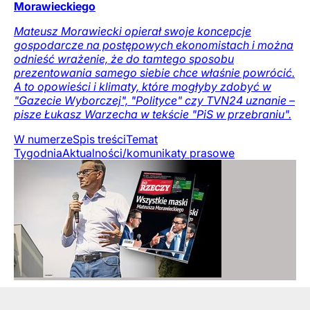
Morawieckiego
Mateusz Morawiecki opierał swoje koncepcje
gospodarcze na postępowych ekonomistach i można
odnieść wrażenie, że do tamtego sposobu
prezentowania samego siebie chce właśnie powrócić.
A to opowieści i klimaty, które mogłyby zdobyć w
"Gazecie Wyborczej", "Polityce" czy TVN24 uznanie –
pisze Łukasz Warzecha w tekście "PiS w przebraniu".
W numerze
Spis treści
Temat
Tygodnia
Aktualności/komunikaty prasowe