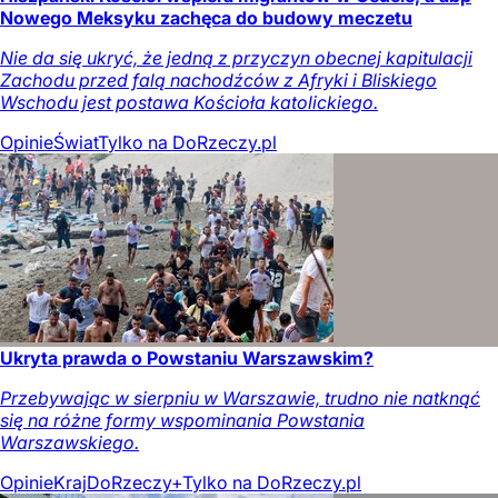
Nowego Meksyku zachęca do budowy meczetu
Nie da się ukryć, że jedną z przyczyn obecnej kapitulacji
Zachodu przed falą nachodźców z Afryki i Bliskiego
Wschodu jest postawa Kościoła katolickiego.
Opinie
Świat
Tylko na DoRzeczy.pl
Ukryta prawda o Powstaniu Warszawskim?
Przebywając w sierpniu w Warszawie, trudno nie natknąć
się na różne formy wspominania Powstania
Warszawskiego.
Opinie
Kraj
DoRzeczy+
Tylko na DoRzeczy.pl