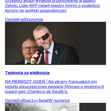
Grzegorz Braun wygłosił przemówienie w Busku-
Zdroju. Lider KKP mówił między innymi o podejściu
Korony do polityki gospodarczej.
Opinie
Kraj
Ekonomia
Tęsknota za wielkością
NA PIERWSZY OGIEŃ | Na ekrany francuskich kin
weszła dwuczęściowa epopeja filmowa o wojennych
losach gen. Charles’a de Gaulle’a.
Opinie
DoRzeczy+
Świat
W numerze