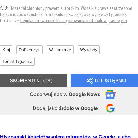
© ℗
Materiał chroniony prawem autorskim. Wszelkie prawa zastrzeżone.
Dalsze rozpowszechnianie artykułu tylko za zgodą wydawcy tygodnika
Do Rzeczy.
Regulamin i warunki licencjonowania materiałów prasowych
.
Kraj
DoRzeczy+
W numerze
Wywiady
Temat Tygodnia
SKOMENTUJ
UDOSTĘPNIJ
18
Obserwuj nas
w
Google News
Dodaj jako
źródło w Google
Hiszpański Kościół wspiera migrantów w Ceucie, a abp