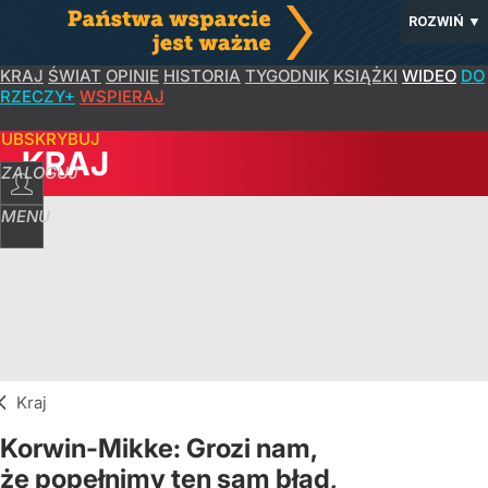
ROZWIŃ
▼
KRAJ
ŚWIAT
OPINIE
HISTORIA
TYGODNIK
KSIĄŻKI
WIDEO
DO
RZECZY+
WSPIERAJ
SUBSKRYBUJ
KRAJ
ZALOGUJ
MENU
Kraj
Korwin-Mikke: Grozi nam,
że popełnimy ten sam błąd,