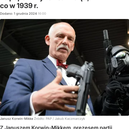
co w 1939 r.
Dodano:
1
grudnia
2024
16:00
Janusz Korwin-Mikke
Źródło:
PAP
/
Jakub Kaczmarczyk
Z Januszem Korwin-Mikkem, prezesem partii