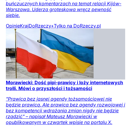
buńczucznych komentarzach na temat relacji Kijów-
Warszawa. Uderza groteskowa wręcz pewność
siebie.
Opinie
Kraj
DoRzeczy+
Tylko na DoRzeczy.pl
Morawiecki: Dość pipi-prawicy i loży internetowych
trolli. Mówi o przyszłości i tożsamości
"Prawica bez jasnej agendy tożsamościowej nie
będzie prawicą. Ale prawica bez agendy rozwojowej i
bez kompetencji wdrażania zmian nigdy nie będzie
rządzić" – napisał Mateusz Morawiecki w
opublikowanym w czwartek wpisie na portalu X.