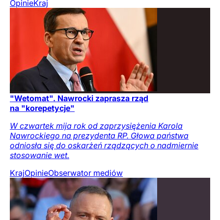
Opinie
Kraj
"Wetomat". Nawrocki zaprasza rząd
na "korepetycje"
W czwartek mija rok od zaprzysiężenia Karola
Nawrockiego na prezydenta RP. Głowa państwa
odniosła się do oskarżeń rządzących o nadmiernie
stosowanie wet.
Kraj
Opinie
Obserwator mediów