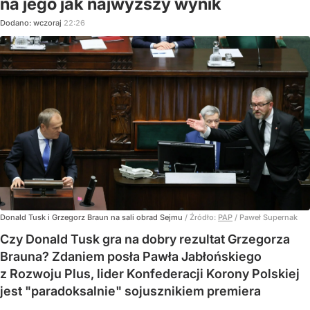
na jego jak najwyższy wynik
Dodano:
wczoraj
22:26
Donald Tusk i Grzegorz Braun na sali obrad Sejmu
/ Źródło:
PAP
/
Paweł Supernak
Czy Donald Tusk gra na dobry rezultat Grzegorza
Brauna? Zdaniem posła Pawła Jabłońskiego
z Rozwoju Plus, lider Konfederacji Korony Polskiej
jest "paradoksalnie" sojusznikiem premiera