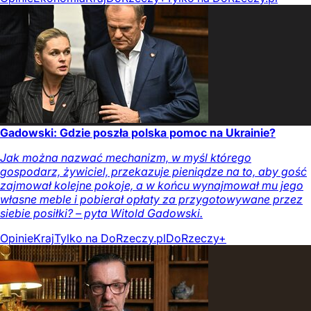
Gadowski: Gdzie poszła polska pomoc na Ukrainie?
Jak można nazwać mechanizm, w myśl którego
gospodarz, żywiciel, przekazuje pieniądze na to, aby gość
zajmował kolejne pokoje, a w końcu wynajmował mu jego
własne meble i pobierał opłaty za przygotowywane przez
siebie posiłki? – pyta Witold Gadowski.
Opinie
Kraj
Tylko na DoRzeczy.pl
DoRzeczy+