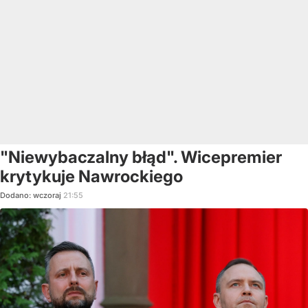
"Niewybaczalny błąd". Wicepremier
krytykuje Nawrockiego
Dodano:
wczoraj
21:55