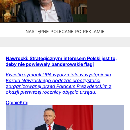
Nawrocki: Strategicznym interesem Polski jest to,
żeby nie powiewały banderowskie flagi
Kwestia symboli UPA wybrzmiała w wystąpieniu
Karola Nawrockiego podczas uroczystości
zorganizowanej przed Pałacem Prezydenckim z
okazji pierwszej rocznicy objęcia urzędu.
Opinie
Kraj