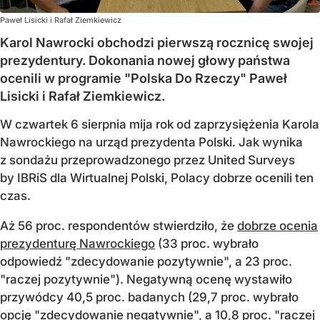
Paweł Lisicki i Rafał Ziemkiewicz
Karol Nawrocki obchodzi pierwszą rocznicę swojej
prezydentury. Dokonania nowej głowy państwa
ocenili w programie "Polska Do Rzeczy" Paweł
Lisicki i Rafał Ziemkiewicz.
W czwartek 6 sierpnia mija rok od zaprzysiężenia Karola
Nawrockiego na urząd prezydenta Polski. Jak wynika
z sondażu przeprowadzonego przez United Surveys
by IBRiS dla Wirtualnej Polski, Polacy dobrze ocenili ten
czas.
Aż 56 proc. respondentów stwierdziło, że
dobrze ocenia
prezydenturę Nawrockiego
(33 proc. wybrało
odpowiedź "zdecydowanie pozytywnie", a 23 proc.
"raczej pozytywnie"). Negatywną ocenę wystawiło
przywódcy 40,5 proc. badanych (29,7 proc. wybrało
opcję "zdecydowanie negatywnie", a 10,8 proc. "raczej