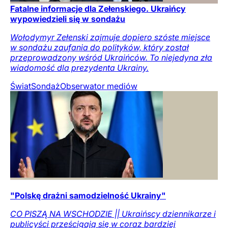
Fatalne informacje dla Zełenskiego. Ukraińcy
wypowiedzieli się w sondażu
Wołodymyr Zełenski zajmuje dopiero szóste miejsce
w sondażu zaufania do polityków, który został
przeprowadzony wśród Ukraińców. To niejedyna zła
wiadomość dla prezydenta Ukrainy.
Świat
Sondaż
Obserwator mediów
"Polskę drażni samodzielność Ukrainy"
CO PISZĄ NA WSCHODZIE || Ukraińscy dziennikarze i
publicyści prześcigają się w coraz bardziej