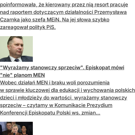
poinformowała, że kierowany przez nią resort pracuje
nad raportem dotyczącym działalności Przemysława
Czarnka jako szefa MEiN. Na jej słowa szybko
zareagował polityk PiS.
"Wyrażamy stanowczy sprzeciw". Episkopat mówi
"nie" planom MEN
Wobec działań MEN i braku woli porozumienia
w sprawie kluczowej dla edukacji i wychowania polskich
dzieci i młodzieży do wartości, wyrażamy stanowczy
sprzeciw – czytamy w Komunikacie Prezydium
Konferencji Episkopatu Polski ws. zmian...