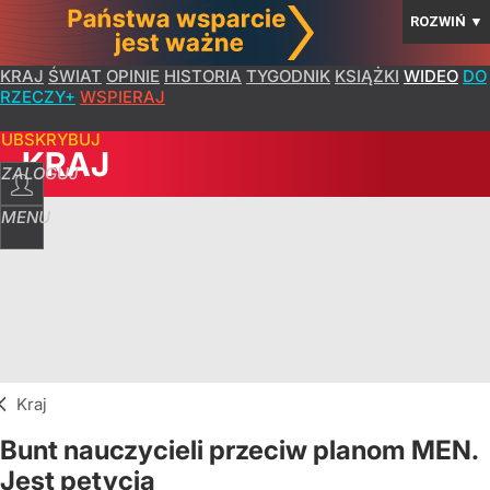
ROZWIŃ
▼
KRAJ
ŚWIAT
OPINIE
HISTORIA
TYGODNIK
KSIĄŻKI
WIDEO
DO
RZECZY+
WSPIERAJ
SUBSKRYBUJ
KRAJ
ZALOGUJ
MENU
Kraj
Bunt nauczycieli przeciw planom MEN.
Jest petycja