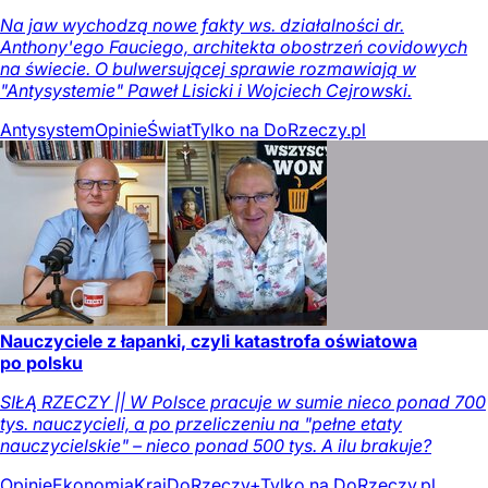
Na jaw wychodzą nowe fakty ws. działalności dr.
Anthony'ego Fauciego, architekta obostrzeń covidowych
na świecie. O bulwersującej sprawie rozmawiają w
"Antysystemie" Paweł Lisicki i Wojciech Cejrowski.
Antysystem
Opinie
Świat
Tylko na DoRzeczy.pl
Nauczyciele z łapanki, czyli katastrofa oświatowa
po polsku
SIŁĄ RZECZY || W Polsce pracuje w sumie nieco ponad 700
tys. nauczycieli, a po przeliczeniu na "pełne etaty
nauczycielskie" – nieco ponad 500 tys. A ilu brakuje?
Opinie
Ekonomia
Kraj
DoRzeczy+
Tylko na DoRzeczy.pl