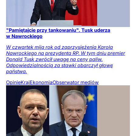
"Pamiętajcie przy tankowaniu". Tusk uderza
w Nawrockiego
W czwartek mija rok od zaprzysiężenia Karola
Nawrockiego na prezydenta RP. W tym dniu premier
Donald Tusk zwrócił uwagę na ceny paliw.
Odpowiedzialnością za stawki obarczył głowę
państwa.
Opinie
Kraj
Ekonomia
Obserwator mediów