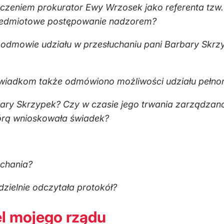
aczeniem prokurator Ewy Wrzosek jako referenta tzw. 
rzedmiotowe postępowanie nadzorem?
o odmowie udziału w przesłuchaniu pani Barbary Skrz
wiadkom także odmówiono możliwości udziału pełno
rbary Skrzypek? Czy w czasie jego trwania zarządzan
órą wnioskowała świadek?
uchania?
zielnie odczytała protokół?
el mojego rządu