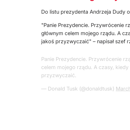
Do listu prezydenta Andrzeja Dudy 
"Panie Prezydencie. Przywrócenie rz
głównym celem mojego rządu. A czasy
jakoś przyzwyczaić" – napisał szef r
Panie Prezydencie. Przywrócenie rzą
celem mojego rządu. A czasy, kiedy p
przyzwyczaić.
— Donald Tusk (@donaldtusk)
March