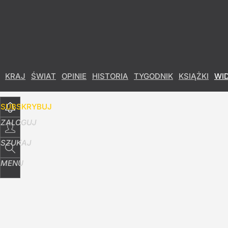
Udostępnij
40
Skomentuj
KRAJ
ŚWIAT
OPINIE
HISTORIA
TYGODNIK
KSIĄŻKI
WI
SUBSKRYBUJ
ZALOGUJ
SZUKAJ
MENU