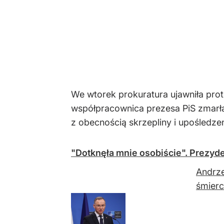
We wtorek prokuratura ujawniła prot
współpracownica prezesa PiS zmarła
z obecnością skrzepliny i upośledzen
"Dotknęła mnie osobiście". Prezyd
Andrze
śmierc