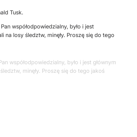
ald Tusk.
Pan współodpowiedzialny, było i jest
 na losy śledztw, minęły. Proszę się do tego
Pan współodpowiedzialny, było i jest głównym
śledztw, minęły. Proszę się do tego jakoś