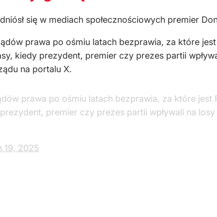
odniósł się w mediach społecznościowych premier Don
ądów prawa po ośmiu latach bezprawia, za które jest 
, kiedy prezydent, premier czy prezes partii wpływali
ządu na portalu X.
dów prawa po ośmiu latach bezprawia, za które jest 
rezydent, premier czy prezes partii wpływali na losy 
 19, 2025