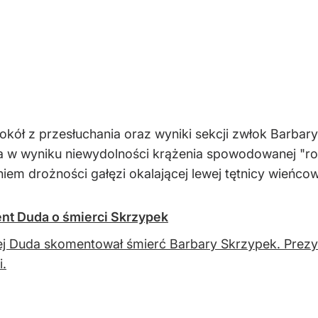
okół z przesłuchania oraz wyniki sekcji zwłok Barbary
 w wyniku niewydolności krążenia spowodowanej "roz
iem drożności gałęzi okalającej lewej tętnicy wieńcow
ent Duda o śmierci Skrzypek
j Duda skomentował śmierć Barbary Skrzypek. Prezyde
i.