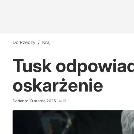
Do Rzeczy
/
Kraj
Tusk odpowiad
oskarżenie
Dodano:
19
marca
2025
14:19