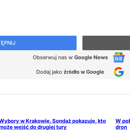
ĘPNIJ
Obserwuj nas
w
Google News
Dodaj jako
źródło w Google
Wybory w Krakowie. Sondaż pokazuje, kto
W pob
może wejść do drugiej tury
dron