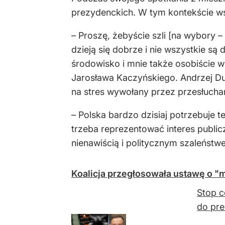
prezydenckich. W tym kontekście ws
– Proszę, żebyście szli [na wybory –
dzieją się dobrze i nie wszystkie są
środowisko i mnie także osobiście w
Jarosława Kaczyńskiego. Andrzej Du
na stres wywołany przez przesłuchan
– Polska bardzo dzisiaj potrzebuje 
trzeba reprezentować interes public
nienawiścią i politycznym szaleństwe
Koalicja przegłosowała ustawę o "
Stop c
do pre