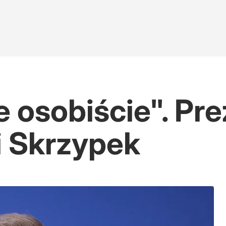
 osobiście". Pr
i Skrzypek