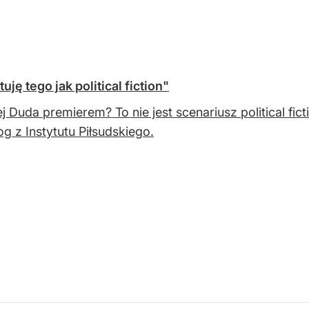
ę tego jak political fiction"
j Duda premierem? To nie jest scenariusz political fi
og z Instytutu Piłsudskiego.