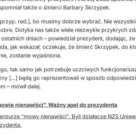
pomniał także o śmierci Barbary Skrzypek.
 przyp. red.], bo musimy dobrze wybrać. Nie wszystki
 dobre. Dotyka nas także wiele niezwykle przykrych zd
 ostatnich dniach – powiedział prezydent, dodając, że
da, jak wskazał, oczekuje, że śmierć Skrzypek, do k
ie, zostanie wyjaśniona.
tego, tak samo jak potrzebuje uczciwych funkcjonariu
zny […] będą go reprezentowali w sposób odpowiedzialn
m – mówił dalej.
mowie nienawiści". Ważny apel do prezydenta
enzurze "mowy nienawiści". Byli działacze NZS Uniwe
zydenta.