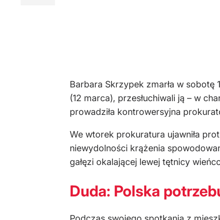
Barbara Skrzypek zmarła w sobotę 15
(12 marca), przesłuchiwali ją – w ch
prowadziła kontrowersyjna prokura
We wtorek prokuratura ujawniła prot
niewydolności krążenia spowodowane
gałęzi okalającej lewej tętnicy wieńc
Duda: Polska potrzeb
Podczas swojego spotkania z mies