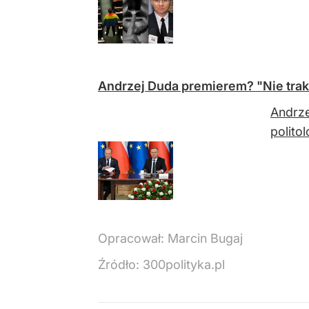
Andrzej Duda premierem? "Nie traktuj
Andrze
politol
Opracował:
Marcin Bugaj
Źródło:
300polityka.pl