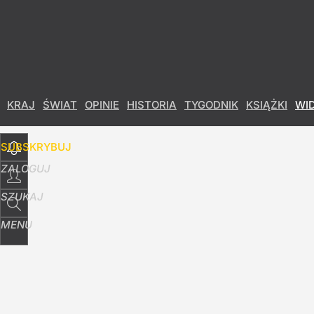
Udostępnij
4
Skomentuj
KRAJ
ŚWIAT
OPINIE
HISTORIA
TYGODNIK
KSIĄŻKI
WI
SUBSKRYBUJ
ZALOGUJ
SZUKAJ
MENU