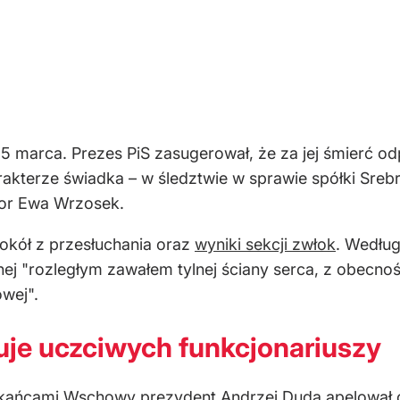
 marca. Prezes PiS zasugerował, że za jej śmierć od
arakterze świadka – w śledztwie w sprawie spółki Sreb
tor Ewa Wrzosek.
okół z przesłuchania oraz
wyniki sekcji zwłok
. Według
j "rozległym zawałem tylnej ściany serca, z obecnoś
owej".
uje uczciwych funkcjonariuszy
zkańcami Wschowy prezydent Andrzej Duda apelował 