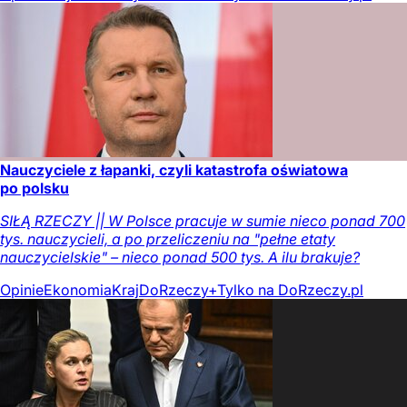
Nauczyciele z łapanki, czyli katastrofa oświatowa
po polsku
SIŁĄ RZECZY || W Polsce pracuje w sumie nieco ponad 700
tys. nauczycieli, a po przeliczeniu na "pełne etaty
nauczycielskie" – nieco ponad 500 tys. A ilu brakuje?
Opinie
Ekonomia
Kraj
DoRzeczy+
Tylko na DoRzeczy.pl