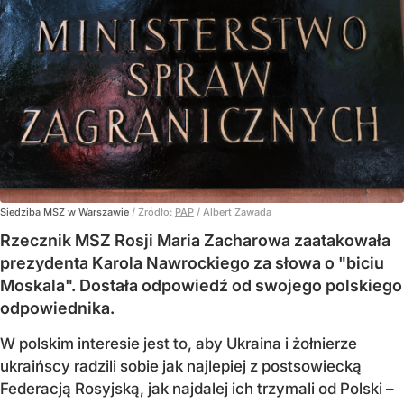
Siedziba MSZ w Warszawie
/ Źródło:
PAP
/
Albert Zawada
Rzecznik MSZ Rosji Maria Zacharowa zaatakowała
prezydenta Karola Nawrockiego za słowa o "biciu
Moskala". Dostała odpowiedź od swojego polskiego
odpowiednika.
W polskim interesie jest to, aby Ukraina i żołnierze
ukraińscy radzili sobie jak najlepiej z postsowiecką
Federacją Rosyjską, jak najdalej ich trzymali od Polski –