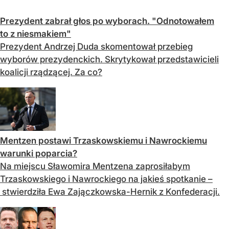
Prezydent zabrał głos po wyborach. "Odnotowałem
to z niesmakiem"
Prezydent Andrzej Duda skomentował przebieg
wyborów prezydenckich. Skrytykował przedstawicieli
koalicji rządzącej. Za co?
Mentzen postawi Trzaskowskiemu i Nawrockiemu
warunki poparcia?
Na miejscu Sławomira Mentzena zaprosiłabym
Trzaskowskiego i Nawrockiego na jakieś spotkanie –
stwierdziła Ewa Zajączkowska-Hernik z Konfederacji.