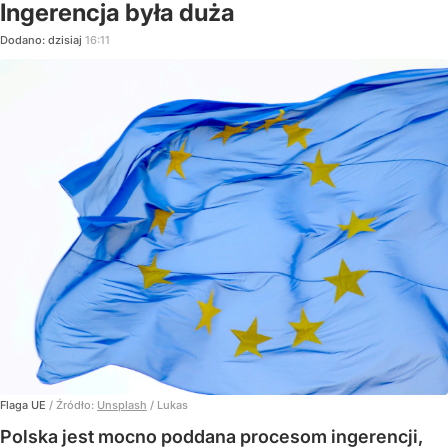
Ingerencja była duża
Dodano:
dzisiaj
16:11
Flaga UE
/ Źródło:
Unsplash
/
Lukas
Polska jest mocno poddana procesom ingerencji,