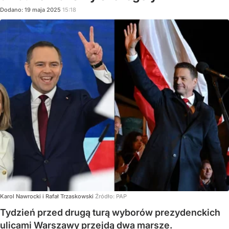
Dodano:
19
maja
2025
15:18
Karol Nawrocki i Rafał Trzaskowski
Źródło:
PAP
Tydzień przed drugą turą wyborów prezydenckich
ulicami Warszawy przejdą dwa marsze.