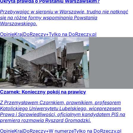
Ukryta prawda o Powstaniu Warszawskim?
Przebywając w sierpniu w Warszawie, trudno nie natknąć
się na różne formy wspominania Powstania
Warszawskiego.
Opinie
Kraj
DoRzeczy+
Tylko na DoRzeczy.pl
Czarnek: Konieczny pokój na prawicy
Z Przemysławem Czarnkiem, prawnikiem, profesorem
Katolickiego Uniwersytetu Lubelskiego, wiceprezesem
Prawa i Sprawiedliwości, oficjalnym kandydatem PiS na
premiera rozmawia Ryszard Gromadzki.
Opinie
Kraj
DoRzeczy+
W numerze
Tylko na DoRzeczy.pl