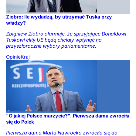
Ziobro: Ile wydadzą, by utrzymać Tuska przy
władzy?
Zbigniew Ziobro alarmuje, że sprzyjające Donaldowi
Tuskowi elity UE będą chciały wpłynąć na
przyszłoroczne wybory parlamentarne.
Opinie
Kraj
"O jakiej Polsce marzycie?". Pierwsza dama zwróciła
się do Polek
Pierwsza dama Marta Nawrocka zwróciła się do