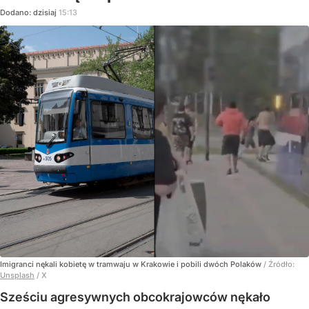
Dodano:
dzisiaj
15:13
Imigranci nękali kobietę w tramwaju w Krakowie i pobili dwóch Polaków
/ Źródło:
Unsplash
/
X
Sześciu agresywnych obcokrajowców nękało