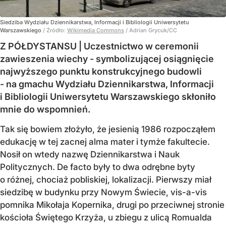
Siedziba Wydziału Dziennikarstwa, Informacji i Bibliologii Uniwersytetu
Warszawskiego
/ Źródło:
Wikimedia Commons
/
Adrian Grycuk/CC
Z PÓŁDYSTANSU | Uczestnictwo w ceremonii
zawieszenia wiechy - symbolizującej osiągnięcie
najwyższego punktu konstrukcyjnego budowli
- na gmachu Wydziału Dziennikarstwa, Informacji
i Bibliologii Uniwersytetu Warszawskiego skłoniło
mnie do wspomnień.
Tak się bowiem złożyło, że jesienią 1986 rozpocząłem
edukację w tej zacnej alma mater i tymże fakultecie.
Nosił on wtedy nazwę Dziennikarstwa i Nauk
Politycznych. De facto były to dwa odrębne byty
o różnej, chociaż pobliskiej, lokalizacji. Pierwszy miał
siedzibę w budynku przy Nowym Świecie, vis-a-vis
pomnika Mikołaja Kopernika, drugi po przeciwnej stronie
kościoła Świętego Krzyża, u zbiegu z ulicą Romualda