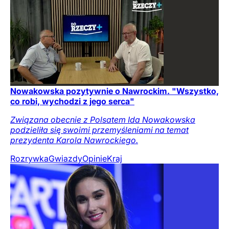
Nowakowska pozytywnie o Nawrockim. "Wszystko,
co robi, wychodzi z jego serca"
Związana obecnie z Polsatem Ida Nowakowska
podzieliła się swoimi przemyśleniami na temat
prezydenta Karola Nawrockiego.
Rozrywka
Gwiazdy
Opinie
Kraj