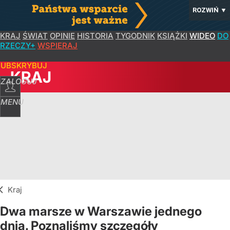
ROZWIŃ
▼
KRAJ
ŚWIAT
OPINIE
HISTORIA
TYGODNIK
KSIĄŻKI
WIDEO
DO
RZECZY+
WSPIERAJ
SUBSKRYBUJ
KRAJ
ZALOGUJ
MENU
Kraj
Dwa marsze w Warszawie jednego
dnia. Poznaliśmy szczegóły