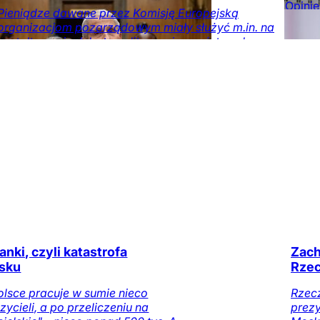
numerze
Opinie
Pieniądze dawane przez Komisję Europejską
numer
organizacjom pozarządowym miały służyć m.in. na
DoRze
kształtowanie debaty politycznej w państwach z
rządami pozostającymi w sporze z Brukselą, jak
Polska czy Węgry. Tak twierdzi autor raportu "The
EU’s Propaganda Machine".
Opinie
Obserwator
mediów
Kraj
Świat
Unia
Europejska
anki, czyli katastrofa
Zach
lsku
Rzec
lsce pracuje w sumie nieco
Rzec
ycieli, a po przeliczeniu na
prezy