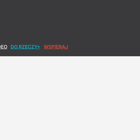
 wpływała na wybory w Polsce?
DEO
DO RZECZY+
WSPIERAJ
 duża