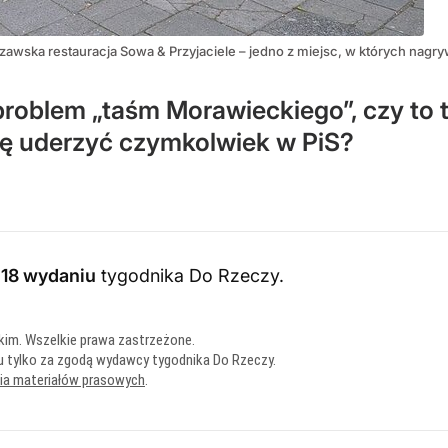
zawska restauracja Sowa & Przyjaciele – jedno z miejsc, w których nagr
problem „taśm Morawieckiego”, czy to t
nę uderzyć czymkolwiek w PiS?
018 wydaniu
tygodnika Do Rzeczy
.
kim. Wszelkie prawa zastrzeżone.
u tylko za zgodą wydawcy tygodnika Do Rzeczy.
nia materiałów prasowych
.