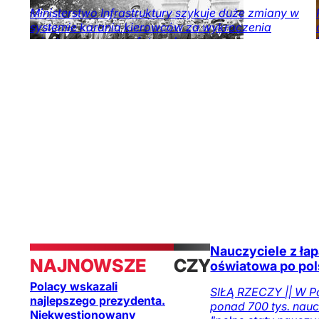
Ministerstwo Infrastruktury szykuje duże zmiany w
systemie karania kierowców za wykroczenia
rejestrowane przez fotoradary.
Ekonomia
Kraj
Nauczyciele z łap
NAJNOWSZE
CZYTAJ
oświatowa po po
Polacy wskazali
TAKŻE
SIŁĄ RZECZY || W Po
najlepszego prezydenta.
ponad 700 tys. naucz
Niekwestionowany