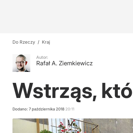
Morawiecki chce kolejny program socjalny. Me
3
Kogo popychali lekarze?
Do Rzeczy
/
Kraj
1
Autor:
Rafał A. Ziemkiewicz
Tęsknota za wielkością
Wstrząs, któ
7
Dodano:
7
października
2018
20:11