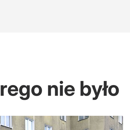
ntzen: Prędzej mi ręka uschnie
rego nie było