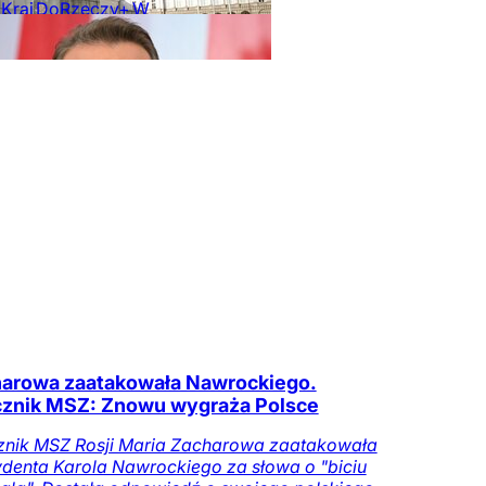
Kraj
DoRzeczy+
W
ze
Tylko na
czy.pl
arowa zaatakowała Nawrockiego.
znik MSZ: Znowu wygraża Polsce
znik MSZ Rosji Maria Zacharowa zaatakowała
denta Karola Nawrockiego za słowa o "biciu