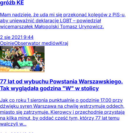
gróźb KE
Mam nadzieję, że uda mi się przekonać kolegów z PiS-u,
aby unieważnić deklarację LGBT – powiedział
wicemarszałek Małopolski Tomasz Urynowicz.
2
sie
2021
9:44
Opinie
Obserwator mediów
Kraj
77 lat od wybuchu Powstania Warszawskiego.
Tak wyglądała godzina "W" w stolicy
Jak co roku 1 sierpnia punktualnie o godzinie 17.00 przy
dźwięku syren Warszawa na chwilę wstrzymuje oddech,
miasto się zatrzymuje. Kierowcy i przechodnie przystają
na kilka minut, by oddać cześć tym, którzy 77 lat temu
walczyli w...