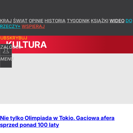
KRAJ
ŚWIAT
OPINIE
HISTORIA
TYGODNIK
KSIĄŻKI
WIDEO
DO
RZECZY+
WSPIERAJ
SUBSKRYBUJ
KULTURA
ZALOGUJ
MENU
Nie tylko Olimpiada w Tokio. Gaciowa afera
sprzed ponad 100 laty