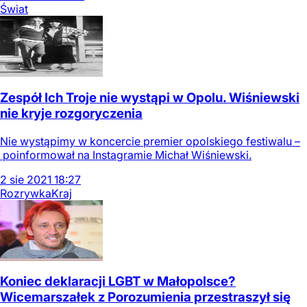
Świat
Zespół Ich Troje nie wystąpi w Opolu. Wiśniewski
nie kryje rozgoryczenia
Nie wystąpimy w koncercie premier opolskiego festiwalu –
poinformował na Instagramie Michał Wiśniewski.
2
sie
2021
18:27
Rozrywka
Kraj
Koniec deklaracji LGBT w Małopolsce?
Wicemarszałek z Porozumienia przestraszył się