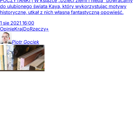
POCZYTANKI | W książce „Dzieci ziemi i nieba” powracamy
do ulubionego świata Kaya, który wykorzystując motywy
historyczne, utkał z nich własną fantastyczną opowieść.
1
sie
2021
16:00
Opinie
Kraj
DoRzeczy+
Piotr
Gociek