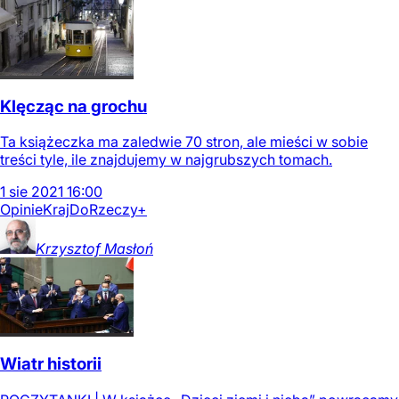
Klęcząc na grochu
Ta książeczka ma zaledwie 70 stron, ale mieści w sobie
treści tyle, ile znajdujemy w najgrubszych tomach.
1
sie
2021
16:00
Opinie
Kraj
DoRzeczy+
Krzysztof
Masłoń
Wiatr historii