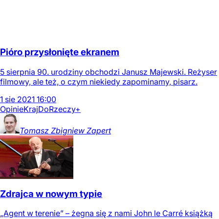
Pióro przysłonięte ekranem
5 sierpnia 90. urodziny obchodzi Janusz Majewski. Reżyser
filmowy, ale też, o czym niekiedy zapominamy, pisarz.
1
sie
2021
16:00
Opinie
Kraj
DoRzeczy+
Tomasz Zbigniew
Zapert
Zdrajca w nowym typie
„Agent w terenie” – żegna się z nami John le Carré książką