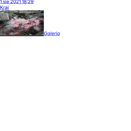
1
sie
2021
18:29
Kraj
Galeria