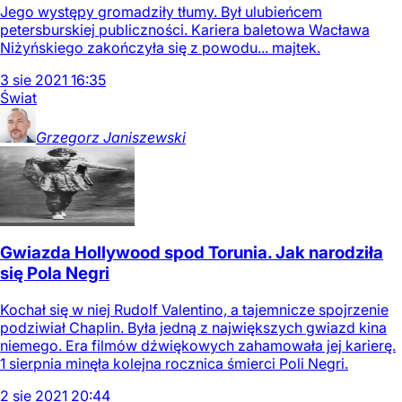
Jego występy gromadziły tłumy. Był ulubieńcem
petersburskiej publiczności. Kariera baletowa Wacława
Niżyńskiego zakończyła się z powodu... majtek.
3
sie
2021
16:35
Świat
Grzegorz
Janiszewski
Gwiazda Hollywood spod Torunia. Jak narodziła
się Pola Negri
Kochał się w niej Rudolf Valentino, a tajemnicze spojrzenie
podziwiał Chaplin. Była jedną z największych gwiazd kina
niemego. Era filmów dźwiękowych zahamowała jej karierę.
1 sierpnia minęła kolejna rocznica śmierci Poli Negri.
2
sie
2021
20:44