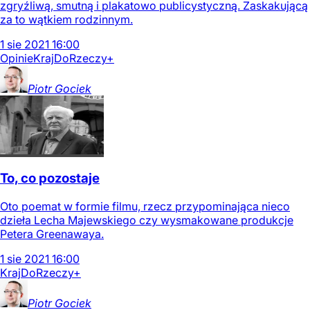
zgryźliwą, smutną i plakatowo publicystyczną. Zaskakującą
za to wątkiem rodzinnym.
1
sie
2021
16:00
Opinie
Kraj
DoRzeczy+
Piotr
Gociek
To, co pozostaje
Oto poemat w formie filmu, rzecz przypominająca nieco
dzieła Lecha Majewskiego czy wysmakowane produkcje
Petera Greenawaya.
1
sie
2021
16:00
Kraj
DoRzeczy+
Piotr
Gociek