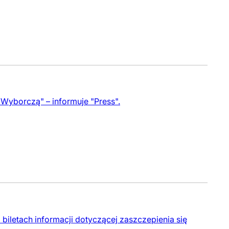
Wyborczą" – informuje "Press".
biletach informacji dotyczącej zaszczepienia się