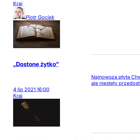
Kraj
Piotr
Gociek
„Dostone żytko”
Najnowsza płyta Chwi
ale niestety przedost
4
lip
2021
16:00
Kraj