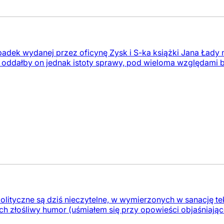
dek wydanej przez oficynę Zysk i S-ka książki Jana Łady
 oddałby on jednak istoty sprawy, pod wieloma względami b
e polityczne są dziś nieczytelne, w wymierzonych w sanację
ich złośliwy humor (uśmiałem się przy opowieści objaśniające