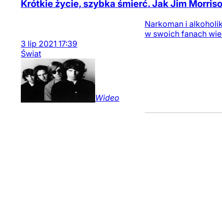
Krótkie życie, szybka śmierć. Jak Jim Morris
Narkoman i alkoholik
w swoich fanach wiel
3
lip
2021
17:39
Świat
Wideo