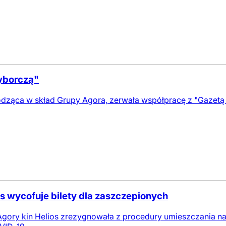
yborczą"
hodząca w skład Grupy Agora, zerwała współpracę z "Gazetą 
os wycofuje bilety dla zaszczepionych
gory kin Helios zrezygnowała z procedury umieszczania na 