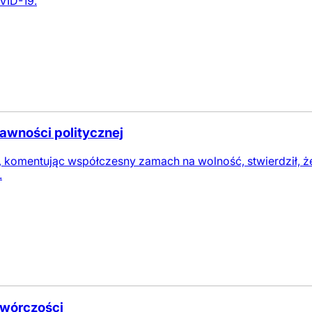
VID-19.
rawności politycznej
, komentując współczesny zamach na wolność, stwierdził, że W
.
twórczości