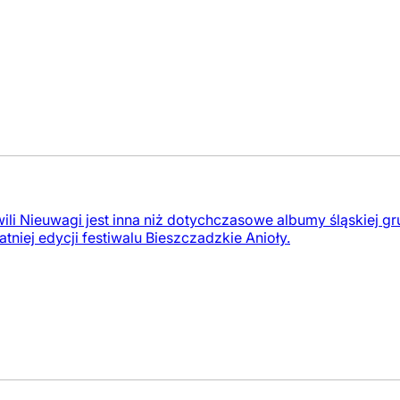
li Nieuwagi jest inna niż dotychczasowe albumy śląskiej gr
atniej edycji festiwalu Bieszczadzkie Anioły.