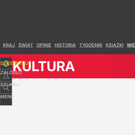
KRAJ
ŚWIAT
OPINIE
HISTORIA
TYGODNIK
KSIĄŻKI
WI
KULTURA
SUBSKRYBUJ
ZALOGUJ
SZUKAJ
MENU