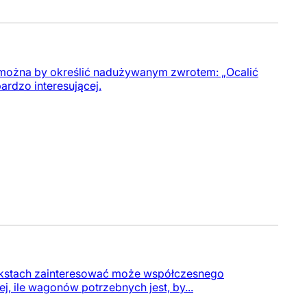
 można by określić nadużywanym zwrotem: „Ocalić
ardzo interesującej.
 tekstach zainteresować może współczesnego
j, ile wagonów potrzebnych jest, by...