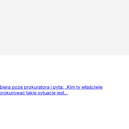
era pozę prokuratora i pyta: „Kim ty właściwie
rokurować takie sytuacje jest...