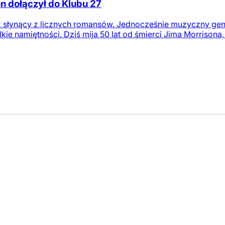
on dołączył do Klubu 27
 słynący z licznych romansów. Jednocześnie muzyczny genius
kie namiętności. Dziś mija 50 lat od śmierci Jima Morrisona,