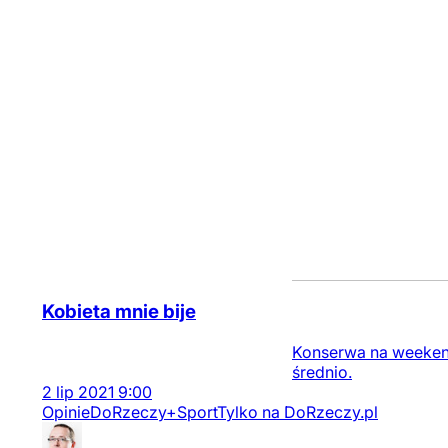
Kobieta mnie bije
Konserwa na weekend 
średnio.
2
lip
2021
9:00
Opinie
DoRzeczy+
Sport
Tylko na DoRzeczy.pl