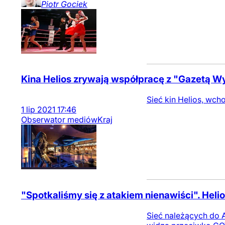
Piotr
Gociek
Kina Helios zrywają współpracę z "Gazetą W
Sieć kin Helios, wc
1
lip
2021
17:46
Obserwator mediów
Kraj
"Spotkaliśmy się z atakiem nienawiści". Heli
Sieć należących do A