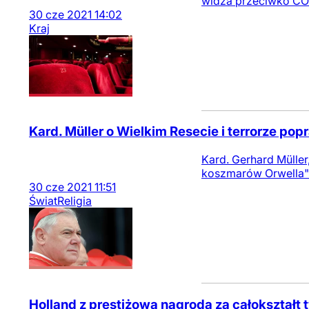
widza przeciwko CO
30
cze
2021
14:02
Kraj
Kard. Müller o Wielkim Resecie i terrorze pop
Kard. Gerhard Müller
koszmarów Orwella"
30
cze
2021
11:51
Świat
Religia
Holland z prestiżową nagrodą za całokształt 