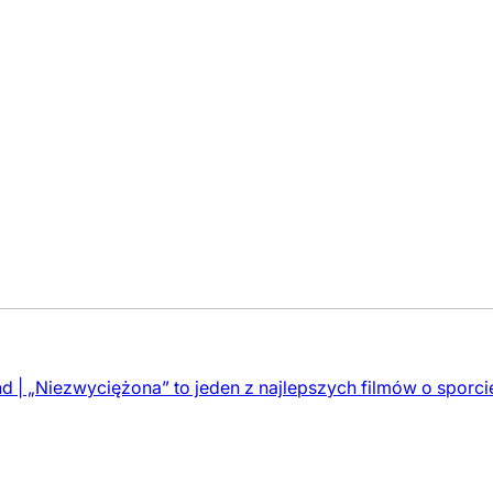
| „Niezwyciężona” to jeden z najlepszych filmów o sporcie,