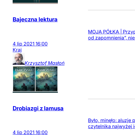
Bajeczna lektura
MOJA PÓŁKA | Przypa
od zapomnienia”, nie
4
lip
2021
16:00
Kraj
Krzysztof
Masłoń
Drobiazgi z lamusa
Było, minęło: aluzj
czytelnika najwyżej 
4
lip
2021
16:00