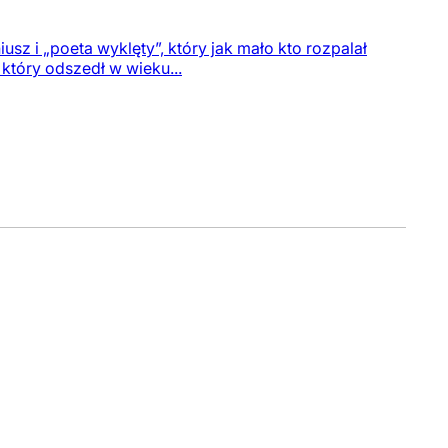
z i „poeta wyklęty”, który jak mało kto rozpalał
 który odszedł w wieku...