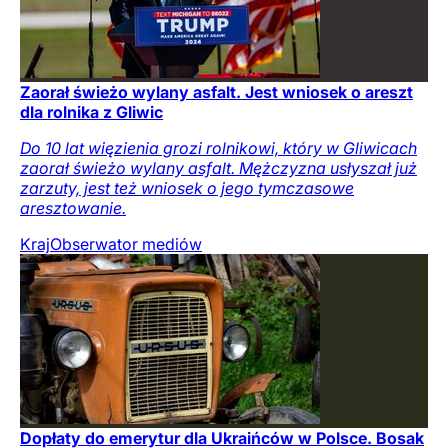
Zaorał świeżo wylany asfalt. Jest wniosek o areszt
dla rolnika z Gliwic
Do 10 lat więzienia grozi rolnikowi, który w Gliwicach
zaorał świeżo wylany asfalt. Mężczyzna usłyszał już
zarzuty, jest też wniosek o jego tymczasowe
aresztowanie.
Kraj
Obserwator mediów
Dopłaty do emerytur dla Ukraińców w Polsce. Bosak