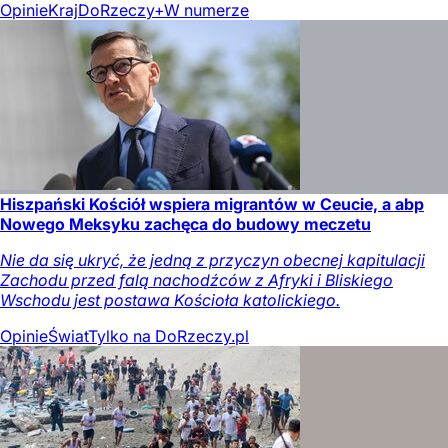
Opinie
Kraj
DoRzeczy+
W numerze
Hiszpański Kościół wspiera migrantów w Ceucie, a abp
Nowego Meksyku zachęca do budowy meczetu
Nie da się ukryć, że jedną z przyczyn obecnej kapitulacji
Zachodu przed falą nachodźców z Afryki i Bliskiego
Wschodu jest postawa Kościoła katolickiego.
Opinie
Świat
Tylko na DoRzeczy.pl