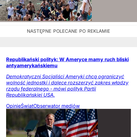
Republikański polityk: W Ameryce mamy ruch bliski
antyamerykańskiemu
Demokratyczni Socjaliści Ameryki chcą ograniczyć
wolność jednostki i dalece rozszerzyć zakres władzy
rządu federalnego - mówi polityk Partii
Republikańskiej USA.
Opinie
Świat
Obserwator mediów