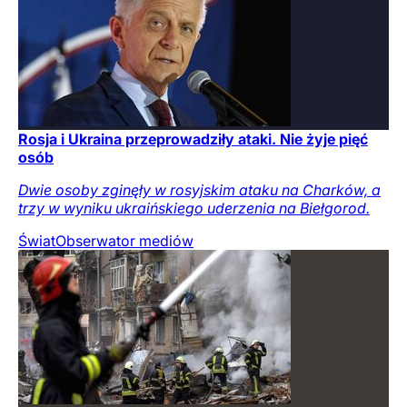
Rosja i Ukraina przeprowadziły ataki. Nie żyje pięć
osób
Dwie osoby zginęły w rosyjskim ataku na Charków, a
trzy w wyniku ukraińskiego uderzenia na Biełgorod.
Świat
Obserwator mediów