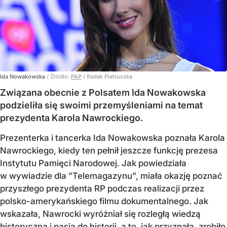
Ida Nowakowska
/ Źródło:
PAP
/
Radek Pietruszka
Związana obecnie z Polsatem Ida Nowakowska
podzieliła się swoimi przemyśleniami na temat
prezydenta Karola Nawrockiego.
Prezenterka i tancerka Ida Nowakowska poznała Karola
Nawrockiego, kiedy ten pełnił jeszcze funkcję prezesa
Instytutu Pamięci Narodowej. Jak powiedziała
w wywiadzie dla "Telemagazynu", miała okazję poznać
przyszłego prezydenta RP podczas realizacji przez
polsko-amerykańskiego filmu dokumentalnego. Jak
wskazała, Nawrocki wyróżniał się rozległą wiedzą
historyczną i pasją do historii, a to, jak przyznała, zrobiło