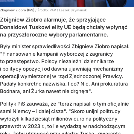
Zbigniew Ziobro (PiS)
/ Źródło:
PAP
/
Leszek Szymański
Zbigniew Ziobro alarmuje, że sprzyjające
Donaldowi Tuskowi elity UE będą chciały wpłynąć
na przyszłoroczne wybory parlamentarne.
Były minister sprawiedliwości Zbigniew Ziobro napisał:
"Finansowanie kampanii wyborczej z zagranicy
to przestępstwo. Polscy niezależni dziennikarze
i politycy opozycji od dawna ujawniają mechanizmy
operacji wymierzonej w rząd Zjednoczonej Prawicy.
Padały konkretne nazwiska. I co? Nic. Ani prokuratura
Bodnara, ani Żurka nawet nie drgnęła".
Polityk PiS zauważa, że "teraz napisali o tym oficjalnie
sami Niemcy – i dalej cisza". "Skoro unijni politrucy
wyłożyli kilkadziesiąt milionów euro na polityczny
przewrót w 2023 r., to ile wydadzą w nadchodzącym
roku, żeby utrzymać przy władzy Tuska –gwaranta