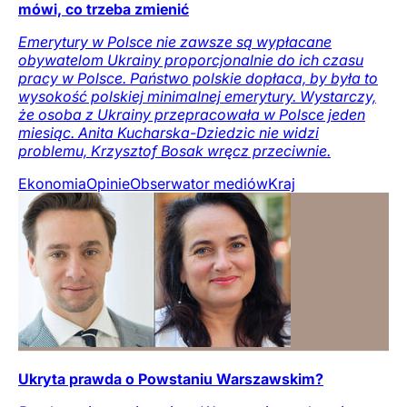
mówi, co trzeba zmienić
Emerytury w Polsce nie zawsze są wypłacane
obywatelom Ukrainy proporcjonalnie do ich czasu
pracy w Polsce. Państwo polskie dopłaca, by była to
wysokość polskiej minimalnej emerytury. Wystarczy,
że osoba z Ukrainy przepracowała w Polsce jeden
miesiąc. Anita Kucharska-Dziedzic nie widzi
problemu, Krzysztof Bosak wręcz przeciwnie.
Ekonomia
Opinie
Obserwator mediów
Kraj
Ukryta prawda o Powstaniu Warszawskim?