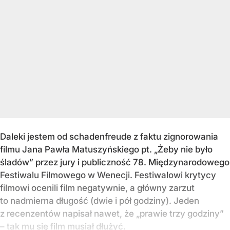
Daleki jestem od schadenfreude z faktu zignorowania
filmu Jana Pawła Matuszyńskiego pt. „Żeby nie było
śladów” przez jury i publiczność 78. Międzynarodowego
Festiwalu Filmowego w Wenecji. Festiwalowi krytycy
filmowi ocenili film negatywnie, a główny zarzut
to nadmierna długość (dwie i pół godziny). Jeden
z recenzentów napisał nawet, że „prawie trzy godziny”
– tak mu się film musiał dłużyć.