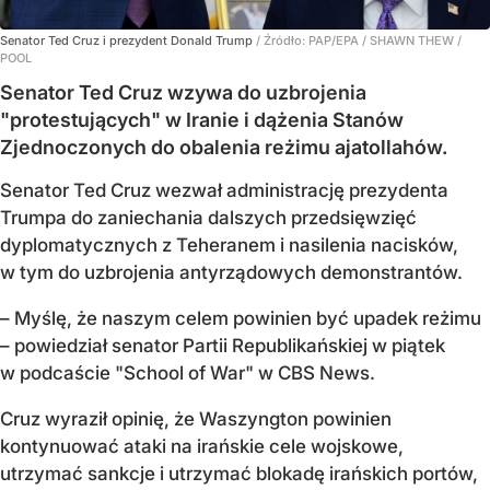
Senator Ted Cruz i prezydent Donald Trump
/ Źródło:
PAP/EPA
/
SHAWN THEW /
POOL
Senator Ted Cruz wzywa do uzbrojenia
"protestujących" w Iranie i dążenia Stanów
Zjednoczonych do obalenia reżimu ajatollahów.
Senator Ted Cruz wezwał administrację prezydenta
Trumpa do zaniechania dalszych przedsięwzięć
dyplomatycznych z Teheranem i nasilenia nacisków,
w tym do uzbrojenia antyrządowych demonstrantów.
– Myślę, że naszym celem powinien być upadek reżimu
– powiedział senator Partii Republikańskiej w piątek
w podcaście "School of War" w CBS News.
Cruz wyraził opinię, że Waszyngton powinien
kontynuować ataki na irańskie cele wojskowe,
utrzymać sankcje i utrzymać blokadę irańskich portów,