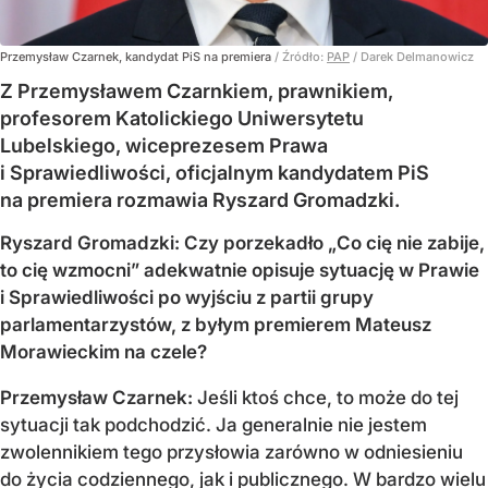
Przemysław Czarnek, kandydat PiS na premiera
/ Źródło:
PAP
/
Darek Delmanowicz
Z Przemysławem Czarnkiem, prawnikiem,
profesorem Katolickiego Uniwersytetu
Lubelskiego, wiceprezesem Prawa
i Sprawiedliwości, oficjalnym kandydatem PiS
na premiera rozmawia Ryszard Gromadzki.
Ryszard Gromadzki: Czy porzekadło „Co cię nie zabije,
to cię wzmocni” adekwatnie opisuje sytuację w Prawie
i Sprawiedliwości po wyjściu z partii grupy
parlamentarzystów, z byłym premierem Mateusz
Morawieckim na czele?
Przemysław Czarnek:
Jeśli ktoś chce, to może do tej
sytuacji tak podchodzić. Ja generalnie nie jestem
zwolennikiem tego przysłowia zarówno w odniesieniu
do życia codziennego, jak i publicznego. W bardzo wielu