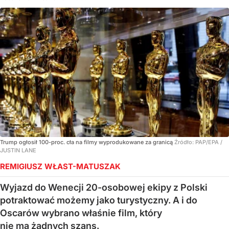
Trump ogłosił 100-proc. cła na filmy wyprodukowane za granicą
Źródło:
PAP/EPA
/
JUSTIN LANE
REMIGIUSZ WŁAST-MATUSZAK
Wyjazd do Wenecji 20-osobowej ekipy z Polski
potraktować możemy jako turystyczny. A i do
Oscarów wybrano właśnie film, który
nie ma żadnych szans.