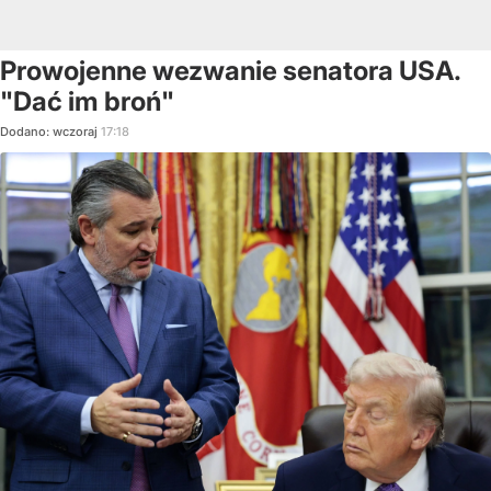
Prowojenne wezwanie senatora USA.
"Dać im broń"
Dodano:
wczoraj
17:18