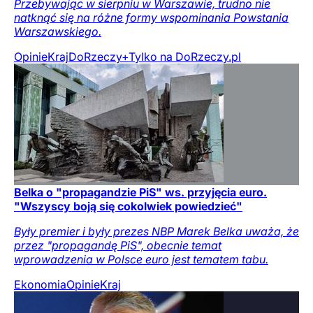
Przebywając w sierpniu w Warszawie, trudno nie
natknąć się na różne formy wspominania Powstania
Warszawskiego.
Opinie
Kraj
DoRzeczy+
Tylko na DoRzeczy.pl
Belka o "propagandzie PiS" ws. przyjęcia euro.
"Wszyscy boją się cokolwiek powiedzieć"
Były premier i były prezes NBP Marek Belka uważa, że
przez "propagandę PiS", obecnie temat
wprowadzenia w Polsce euro jest tematem tabu.
Ekonomia
Opinie
Kraj