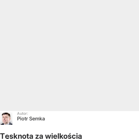
Autor:
Piotr Semka
Tęsknota za wielkością