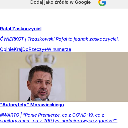
Dodaj jako
źródło w Google
Rafał Zaskoczyciel
ĆWIERKOT | Trzaskowski Rafał to jednak zaskoczyciel.
Opinie
Kraj
DoRzeczy+
W numerze
"Autorytety" Morawieckiego
#WARTO | "Panie Premierze, co z COVID-19, co z
sanitaryzmem, co z 200 tys. nadmiarowych zgonów?".