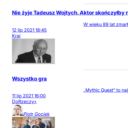
Nie żyje Tadeusz Wojtych. Aktor skończyłby n
W wieku 89 lat zmarł 
12
lip
2021
18:45
Kraj
Wszystko gra
„Mythic Quest” to n
11
lip
2021
16:00
DoRzeczy+
Piotr
Gociek