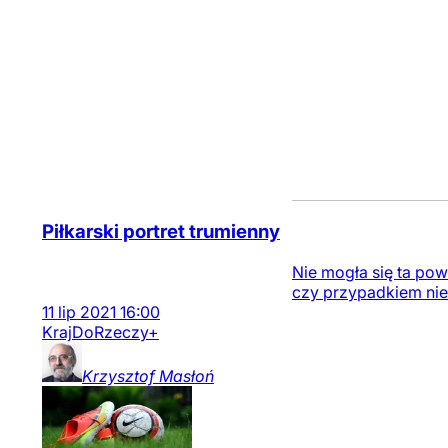
Piłkarski portret trumienny
Nie mogła się ta pow
czy przypadkiem nie 
11
lip
2021
16:00
Kraj
DoRzeczy+
Krzysztof
Masłoń