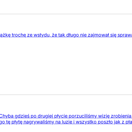
iążkę trochę ze wstydu, że tak długo nie zajmował się spraw
Chyba gdzieś po drugiej płycie porzuciliśmy wizję zrobienia 
go tę płytę nagrywaliśmy na luzie i wszystko poszło jak z pł