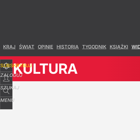
KRAJ
ŚWIAT
OPINIE
HISTORIA
TYGODNIK
KSIĄŻKI
WI
KULTURA
SUBSKRYBUJ
ZALOGUJ
SZUKAJ
MENU