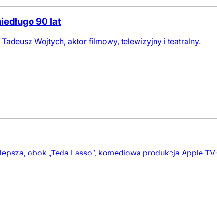
iedługo 90 lat
Tadeusz Wojtych, aktor filmowy, telewizyjny i teatralny.
ajlepsza, obok „Teda Lasso”, komediowa produkcja Apple TV