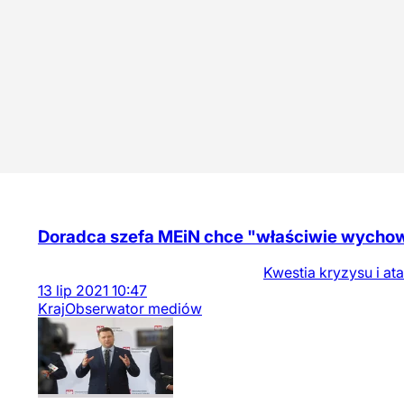
Doradca szefa MEiN chce "właściwie wychow
Kwestia kryzysu i at
13
lip
2021
10:47
Kraj
Obserwator mediów