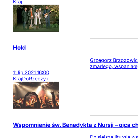
Kraj
Hołd
Grzegorz Brzozowicz 
zmarłego, wspaniałeg
11
lip
2021
16:00
Kraj
DoRzeczy+
Wspomnienie św. Benedykta z Nursji – ojca ch
Dzisiejsza liturgia