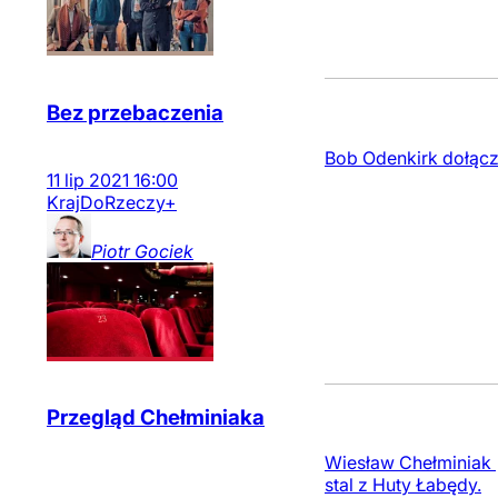
Bez przebaczenia
Bob Odenkirk dołączy
11
lip
2021
16:00
Kraj
DoRzeczy+
Piotr
Gociek
Przegląd Chełminiaka
Wiesław Chełminiak | 
stal z Huty Łabędy.