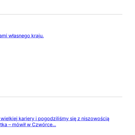
ami własnego kraju.
wielkiej kariery i pogodziliśmy się z niszowością
atka – mówił w Czwórce...