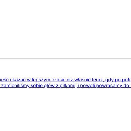
ieść ukazać w lepszym czasie niż właśnie teraz, gdy po pot
zamieniliśmy sobie głów z piłkami, i powoli powracamy do rz