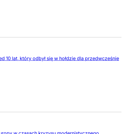
d 10 lat, który odbył się w hołdzie dla przedwcześnie
Europy w czasach kryzysu modernistycznego