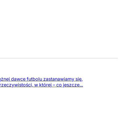
ężnej dawce futbolu zastanawiamy się,
eczywistości, w której – co jeszcze...