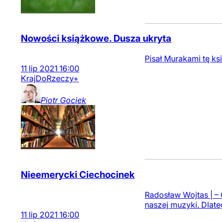
Nowości książkowe. Dusza ukryta
Pisał Murakami tę ks
11
lip
2021
16:00
Kraj
DoRzeczy+
Piotr
Gociek
Nieemerycki Ciechocinek
Radosław Wojtas | – 
naszej muzyki. Dlate
11
lip
2021
16:00