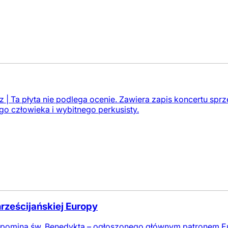
| Ta płyta nie podlega ocenie. Zawiera zapis koncertu sprze
o człowieka i wybitnego perkusisty.
rześcijańskiej Europy
 wspomina św. Benedykta – ogłoszonego głównym patronem 