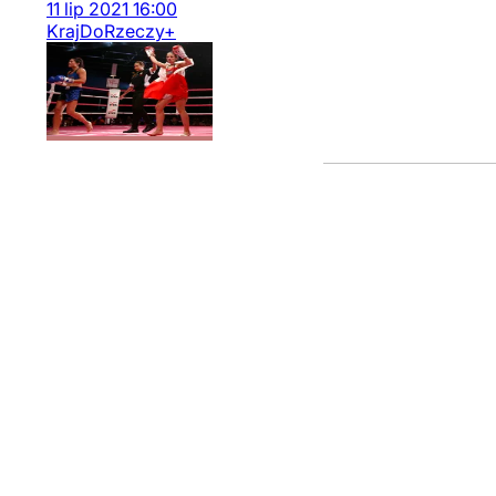
11
lip
2021
16:00
Kraj
DoRzeczy+