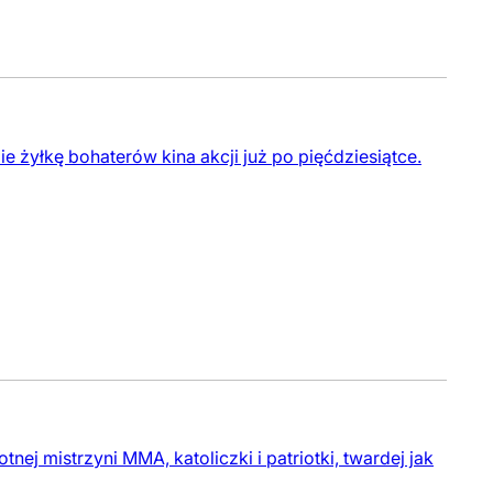
 żyłkę bohaterów kina akcji już po pięćdziesiątce.
nej mistrzyni MMA, katoliczki i patriotki, twardej jak