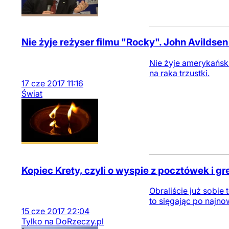
Nie żyje reżyser filmu "Rocky". John Avildsen 
Nie żyje amerykański 
na raka trzustki.
17
cze
2017
11:16
Świat
Kopiec Krety, czyli o wyspie z pocztówek i gr
Obraliście już sobie
to sięgając po najno
15
cze
2017
22:04
Tylko na DoRzeczy.pl