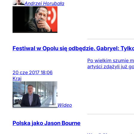
Andrzej
Horubała
Festiwal w Opolu się odbędzie. Gabryel: Tylk
Po wielkim szumie me
artyści zdążyli już 
20
cze
2017
18:06
Kraj
Wideo
Polska jako Jason Bourne