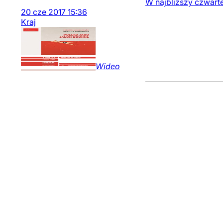
W najbliższy czwarte
20
cze
2017
15:36
Kraj
Wideo