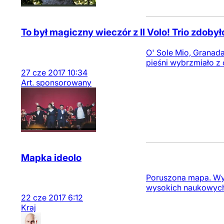
To był magiczny wieczór z Il Volo! Trio zdoby
O' Sole Mio, Granada
pieśni wybrzmiało z 
27
cze
2017
10:34
Art. sponsorowany
Mapka ideolo
Poruszona mapa. Wyo
wysokich naukowych k
22
cze
2017
6:12
Kraj