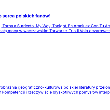
ło serca polskich fanów!
, Torna a Surriento, My Way, Tonight, En Aranjuez Con Tu Am
całą mocą w warszawskim Torwarze. Trio Il Volo oczarowało 
braźnia geograficzno-kulturowa polskiej literatury przełom
ompetencji i rzeczywiście błyskotliwych pomysłów interpre