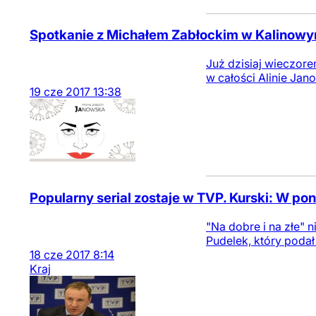
Spotkanie z Michałem Zabłockim w Kalinow
Już dzisiaj wieczor
w całości Alinie Jan
19
cze
2017
13:38
Popularny serial zostaje w TVP. Kurski: W 
"Na dobre i na złe" 
Pudelek, który podał 
18
cze
2017
8:14
Kraj