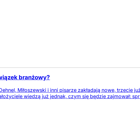
związek branżowy?
Dehnel, Miłoszewski i inni pisarze zakładają nowe, trzecie j
ałożyciele wiedzą już jednak, czym się będzie zajmował: sp