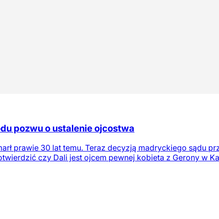
du pozwu o ustalenie ojcostwa
zmarł prawie 30 lat temu. Teraz decyzją madryckiego sądu
potwierdzić czy Dali jest ojcem pewnej kobieta z Gerony w Kat