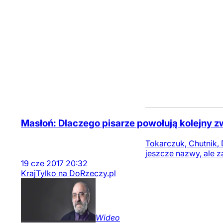
Masłoń: Dlaczego pisarze powołują kolejny 
Tokarczuk, Chutnik, 
jeszcze nazwy, ale z
19
cze
2017
20:32
Kraj
Tylko na DoRzeczy.pl
Wideo