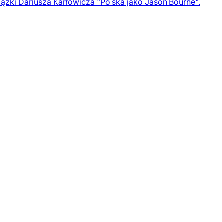
iążki Dariusza Karłowicza "Polska jako Jason Bourne".