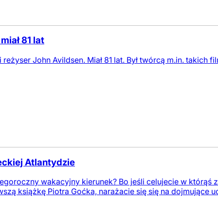
miał 81 lat
reżyser John Avildsen. Miał 81 lat. Był twórcą m.in. takich f
eckiej Atlantydzie
 tegoroczny wakacyjny kierunek? Bo jeśli celujecie w którąś 
wszą książkę Piotra Goćka, narażacie się się na dojmujące uc