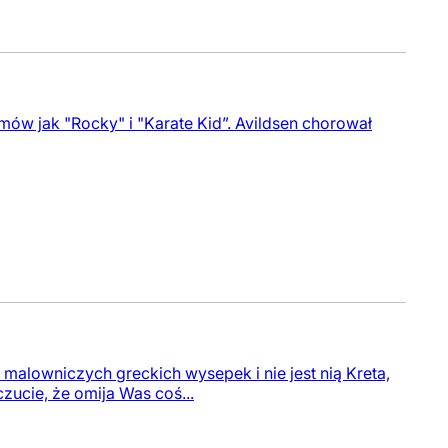
ilmów jak "Rocky" i "Karate Kid”. Avildsen chorował
z malowniczych greckich wysepek i nie jest nią Kreta,
zucie, że omija Was coś...