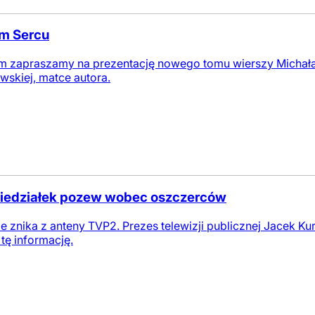
ym Sercu
em zapraszamy na prezentację nowego tomu wierszy Michał
owskiej, matce autora.
poniedziałek pozew wobec oszczerców
nie znika z anteny TVP2. Prezes telewizji publicznej Jacek 
tę informację.