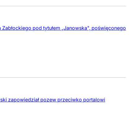
a Zabłockiego pod tytułem „Janowska", poświęconego
Kurski zapowiedział pozew przeciwko portalowi