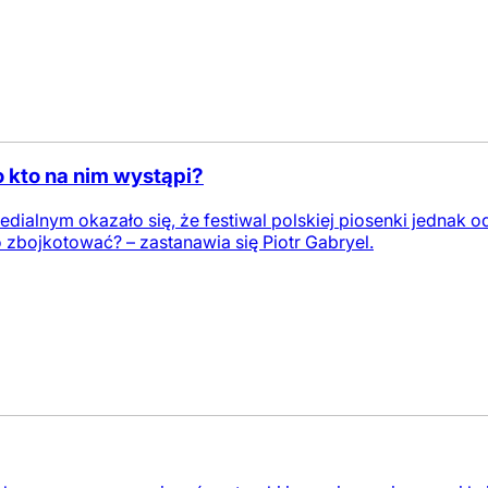
o kto na nim wystąpi?
dialnym okazało się, że festiwal polskiej piosenki jednak o
go zbojkotować? – zastanawia się Piotr Gabryel.