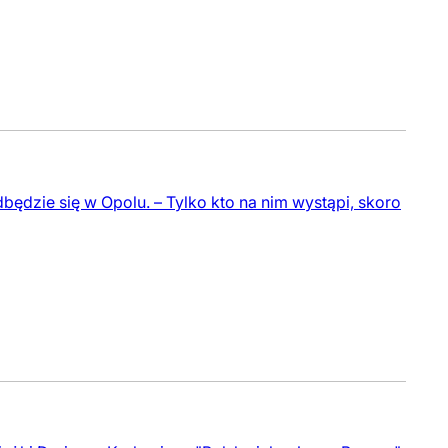
dbędzie się w Opolu. – Tylko kto na nim wystąpi, skoro