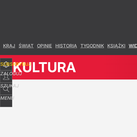
KRAJ
ŚWIAT
OPINIE
HISTORIA
TYGODNIK
KSIĄŻKI
WI
KULTURA
SUBSKRYBUJ
ZALOGUJ
SZUKAJ
MENU