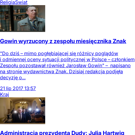
Religia
Świat
Gowin wyrzucony z zespołu miesięcznika Znak
"Do dziś – mimo pogłębiającej się różnicy poglądów
i odmiennej oceny sytuacji politycznej w Polsce – członkiem
Zespołu pozostawał również Jarosław Gowin" – napisano
na stronie wydawnictwa Znak. Dzisiaj redakcja podjęła
decyzję o...
21
lip
2017
13:57
Kraj
Administracja prezydenta Dudy: Julia Hartwig