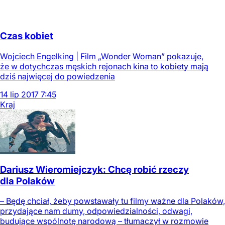
Czas kobiet
Wojciech Engelking | Film „Wonder Woman” pokazuje,
że w dotychczas męskich rejonach kina to kobiety mają
dziś najwięcej do powiedzenia
14
lip
2017
7:45
Kraj
Dariusz Wieromiejczyk: Chcę robić rzeczy
dla Polaków
– Będę chciał, żeby powstawały tu filmy ważne dla Polaków,
przydające nam dumy, odpowiedzialności, odwagi,
budujące wspólnotę narodową – tłumaczył w rozmowie