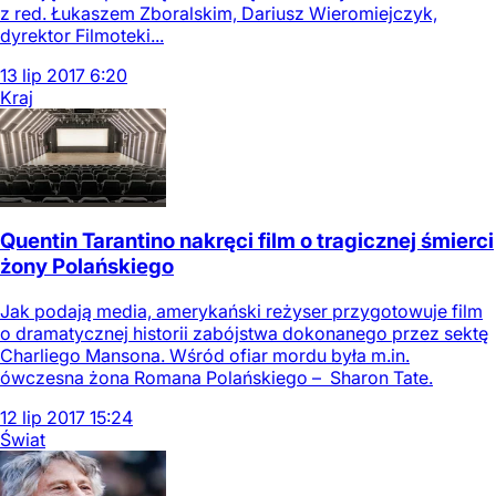
z red. Łukaszem Zboralskim, Dariusz Wieromiejczyk,
dyrektor Filmoteki...
13
lip
2017
6:20
Kraj
Quentin Tarantino nakręci film o tragicznej śmierci
żony Polańskiego
Jak podają media, amerykański reżyser przygotowuje film
o dramatycznej historii zabójstwa dokonanego przez sektę
Charliego Mansona. Wśród ofiar mordu była m.in.
ówczesna żona Romana Polańskiego – Sharon Tate.
12
lip
2017
15:24
Świat