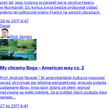
pięć lat, jego rodzice przenieśli się w okolice Hawru
w Normandii. Do końca życia będzie próbował oddać
piękno tej północnej krainy Francji na swoich obrazach.
28
lip
2017
6:47
Świat
Piotr
Semka
My chcemy Boga – American way cz. 2
Prof. Andrzej Nowak | W amerykańskiej kulturze masowej
wciąż utrzymuje się religijna perspektywa, wracają pytania
zadawane Bogu, trwa spór dobra ze złem, wprost
nazywane są wątki biblijne. Za przykład niech posłużą dwa
seriale:...
27
lip
2017
6:41