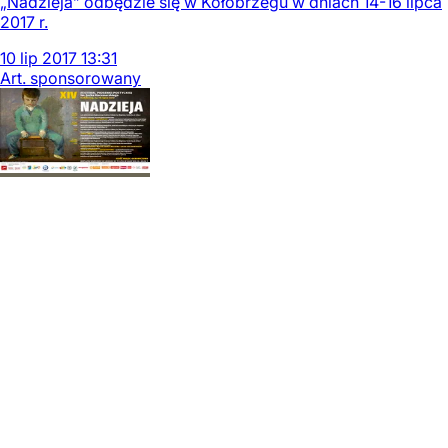
„Nadzieja” odbędzie się w Kołobrzegu w dniach 14-16 lipca
2017 r.
10
lip
2017
13:31
Art. sponsorowany