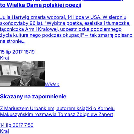
to Wielka Dama polskiej poezji
Julia Hartwig zmarła wczoraj, 14 lipca w USA. W sierpniu
skończyłaby 96 lat. "Wybitna poetka, eseistka i tłumaczka,
łączniczka Armii Krajowej, uczestniczka podziemnego
życia kulturalnego podczas okupacji" – tak zmarłą opisano
na stronie...
15
lip
2017
18:19
Kraj
Wideo
Skazany na zapomnienie
Z Mariuszem Urbankiem, autorem książki o Kornelu
Makuszyńskim rozmawia Tomasz Zbigniew Zapert
14
lip
2017
7:50
Kraj