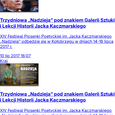
Trzydniowa „Nadzieja” pod znakiem Galerii Sztuki
i Lekcji Historii Jacka Kaczmarskiego
XIV Festiwal Piosenki Poetyckiej im. Jacka Kaczmarskiego
„Nadzieja” odbędzie się w Kołobrzegu w dniach 14-16 lipca
2017 r.
10
lip
2017
16:07
Kraj
Trzydniowa „Nadzieja” pod znakiem Galerii Sztuki
i Lekcji Historii Jacka Kaczmarskiego
XIV Festiwal Piosenki Poetyckiej im. Jacka Kaczmarskiego