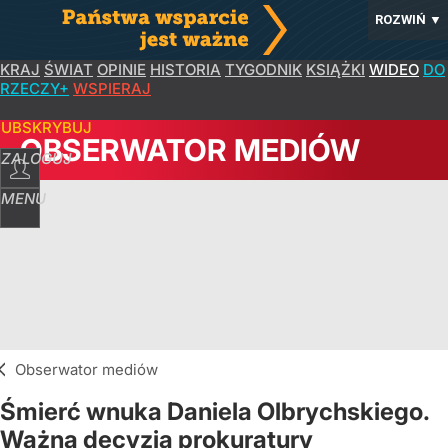
ROZWIŃ
▼
KRAJ
ŚWIAT
OPINIE
HISTORIA
TYGODNIK
KSIĄŻKI
WIDEO
DO
RZECZY+
WSPIERAJ
SUBSKRYBUJ
OBSERWATOR MEDIÓW
ZALOGUJ
MENU
Obserwator mediów
Śmierć wnuka Daniela Olbrychskiego.
Ważna decyzja prokuratury