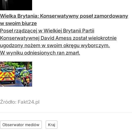
Wielka Brytania: Konserwatywny poseł zamordowany
w swoim biurze
Poseł rządzącej w Wielkiej Brytanii Partii
Konserwatywnej David Amess został wielokrotnie
ugodzony nożem w swoim okręgu wyborczym.
W wyniku odniesionych ran zmarł.
Źródło:
Fakt24.pl
Obserwator mediów
Kraj