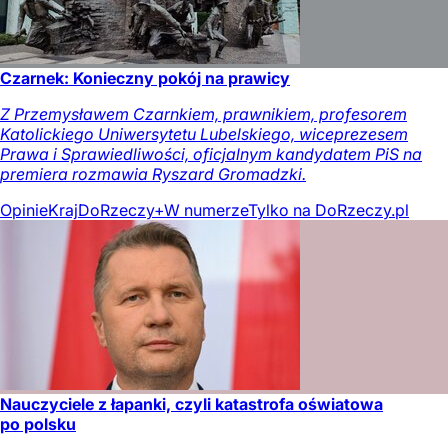
Czarnek: Konieczny pokój na prawicy
Z Przemysławem Czarnkiem, prawnikiem, profesorem
Katolickiego Uniwersytetu Lubelskiego, wiceprezesem
Prawa i Sprawiedliwości, oficjalnym kandydatem PiS na
premiera rozmawia Ryszard Gromadzki.
Opinie
Kraj
DoRzeczy+
W numerze
Tylko na DoRzeczy.pl
Nauczyciele z łapanki, czyli katastrofa oświatowa
po polsku