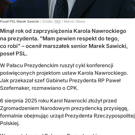
Poseł PSL Marek Sawicki
/ Źródło:
PAP
/
Marcin Obara
Minął rok od zaprzysiężenia Karola Nawrockiego
na prezydenta. "Mam pewien respekt do tego,
co robi" – ocenił marszałek senior Marek Sawicki,
poseł PSL.
W Pałacu Prezydenckim ruszył cykl konferencji
poświęconych projektom ustaw Karola Nawrockiego.
Jak przekazał szef Gabinetu Prezydenta RP Paweł
Szefernaker, rozmawiano o CPK.
6 sierpnia 2025 roku Karol Nawrocki złożył przed
Zgromadzeniem Narodowym prezydencką przysięgę,
formalnie obejmując urząd Prezydenta Rzeczypospolitej
Polskiej.