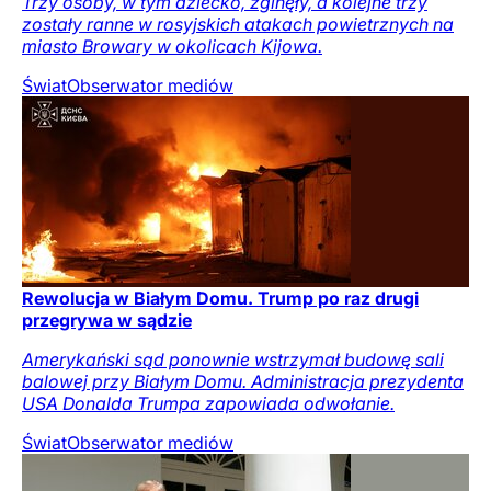
Trzy osoby, w tym dziecko, zginęły, a kolejne trzy
zostały ranne w rosyjskich atakach powietrznych na
miasto Browary w okolicach Kijowa.
Świat
Obserwator mediów
Rewolucja w Białym Domu. Trump po raz drugi
przegrywa w sądzie
Amerykański sąd ponownie wstrzymał budowę sali
balowej przy Białym Domu. Administracja prezydenta
USA Donalda Trumpa zapowiada odwołanie.
Świat
Obserwator mediów