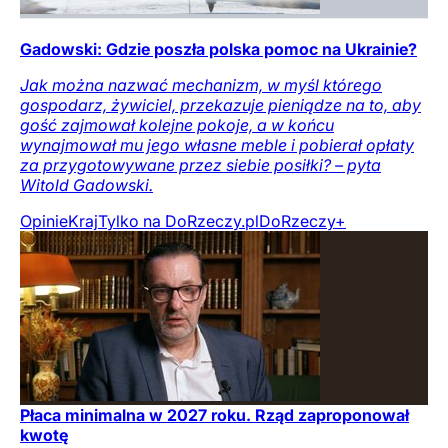
Gadowski: Gdzie poszła polska pomoc na Ukrainie?
Jak można nazwać mechanizm, w myśl którego
gospodarz, żywiciel, przekazuje pieniądze na to, aby
gość zajmował kolejne pokoje, a w końcu
wynajmował mu jego własne meble i pobierał opłaty
za przygotowywane przez siebie posiłki? – pyta
Witold Gadowski.
Opinie
Kraj
Tylko na DoRzeczy.pl
DoRzeczy+
Płaca minimalna w 2027 roku. Rząd zaproponował
kwotę