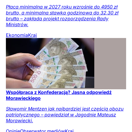
Płaca minimalna w 2027 roku wzrośnie do 4950 zł
brutto, a minimalna stawka godzinowa do 32,30 zł
brutto – zakłada projekt rozporządzenia Rady
Ministrów.
Ekonomia
Kraj
Współpraca z Konfederacją? Jasna odpowiedź
Morawieckiego
Sławomir Mentzen jak najbardziej jest częścią obozu
patriotycznego – powiedział w Jagodnie Mateusz
Morawiecki.
Opinie
Obserwator mediów
Kraj