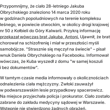
Przypomnijmy, że ciało 28-letniego Jakuba
Olbrychskiego znaleziono 14 marca 2020 roku
w godzinach popoludniowych na terenie kompleksu
leśnego, w powiecie otwockim, w okolicy drogi krajowej
nr 50 z Kołbieli do Góry Kalwarii. Przykrą informację
przekazał wówczas brat Jakuba, Antoni.
Ujawnił, że brat
chorował na schizofrenię i miał w przeszłości myśli
samobójcze. "Strasznie się męczył na świecie" – pisał
wnuk Daniela Olbrychskiego na Facebooku. Informował
wówczas, że Kuba wyszedł z domu "w samej koszuli
i bez dokumentów".
W tamtym czasie media informowały o okolicznościach
odnalezienia ciała mężczyzny. Zwłoki zauważył
w podwarszawskim lesie przypadkowy spacerowicz.
Na miejsce przyjechała policja i prokurator. Ciało zostało
zabrane do zakładu medycyny sądowej w Warszawie.
Wstępnie nie stwierdzono żadnych obrażeń.