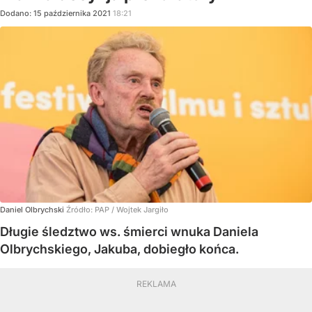
Dodano:
15
października
2021
18:21
Daniel Olbrychski
Źródło:
PAP
/
Wojtek Jargiło
Długie śledztwo ws. śmierci wnuka Daniela
Olbrychskiego, Jakuba, dobiegło końca.