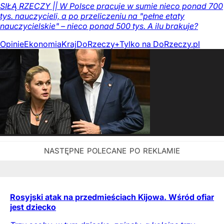
SIŁĄ RZECZY || W Polsce pracuje w sumie nieco ponad 700
tys. nauczycieli, a po przeliczeniu na "pełne etaty
nauczycielskie" – nieco ponad 500 tys. A ilu brakuje?
Opinie
Ekonomia
Kraj
DoRzeczy+
Tylko na DoRzeczy.pl
Rosyjski atak na przedmieściach Kijowa. Wśród ofiar
jest dziecko