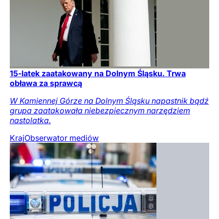
15-latek zaatakowany na Dolnym Śląsku. Trwa
obława za sprawcą
W Kamiennej Górze na Dolnym Śląsku napastnik bądź
grupa zaatakowała niebezpiecznym narzędziem
nastolatka.
Kraj
Obserwator mediów