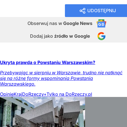
UDOSTĘPNIJ
Obserwuj nas
w
Google News
Dodaj jako
źródło w Google
Ukryta prawda o Powstaniu Warszawskim?
Przebywając w sierpniu w Warszawie, trudno nie natknąć
się na różne formy wspominania Powstania
Warszawskiego.
Opinie
Kraj
DoRzeczy+
Tylko na DoRzeczy.pl