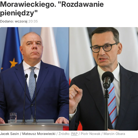
Morawieckiego. "Rozdawanie
pieniędzy"
Dodano:
wczoraj
20:35
Jacek Sasin / Mateusz Morawiecki
/ Źródło:
PAP
/
Piotr Nowak / Marcin Obara