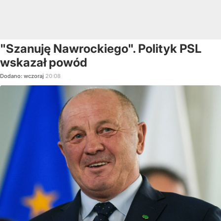
"Szanuję Nawrockiego". Polityk PSL
wskazał powód
Dodano:
wczoraj
20:08